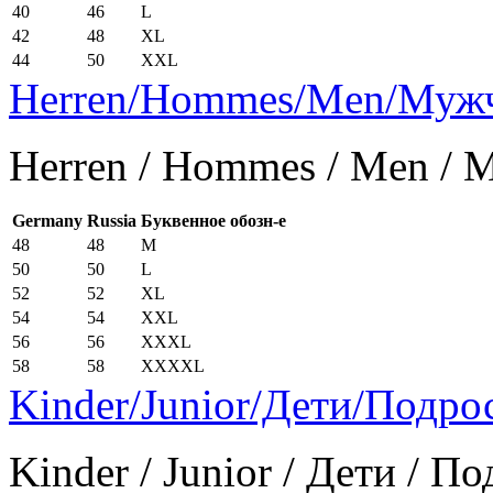
40
46
L
42
48
XL
44
50
XXL
Herren/Hommes/Men/Муж
Herren / Hommes / Men /
Germany
Russia
Буквенное обозн-е
48
48
M
50
50
L
52
52
XL
54
54
XXL
56
56
XXXL
58
58
XXXXL
Kinder/Junior/Дети/Подро
Kinder / Junior / Дети / П