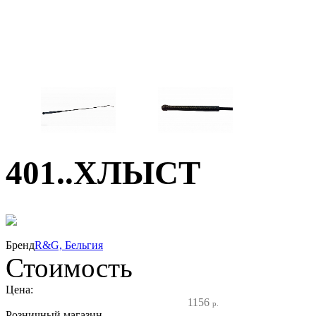
401..ХЛЫСТ
30%
Бренд
R&G, Бельгия
Стоимость
Цена:
1156
р.
Розничный магазин