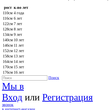
рост
к-во лет
110см
4 года
116см
6 лет
122см
7 лет
128см
8 лет
134см
9 лет
140см
10 лет
146см
11 лет
152см
12 лет
158см
13 лет
164см
14 лет
170см
15 лет
176см
16 лет
Поиск
Мы в
Вход
или
Регистрация
звонок
в интернет-магазин