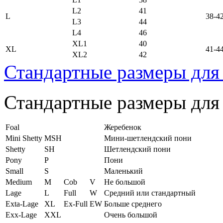
L2
41
L
38-4
L3
44
L4
46
XL1
40
XL
41-4
XL2
42
Стандартные размеры для
Стандартные размеры для
Foal
Жеребенок
Mini Shetty
MSH
Мини-шетлендский пони
Shetty
SH
Шетлендский пони
Pony
P
Пони
Small
S
Маленький
Medium
M
Cob
V
Не большой
Lage
L
Full
W
Средний или стандартный
Exta-Lage
XL
Ex-Full
EW
Больше среднего
Exx-Lage
XXL
Очень большой