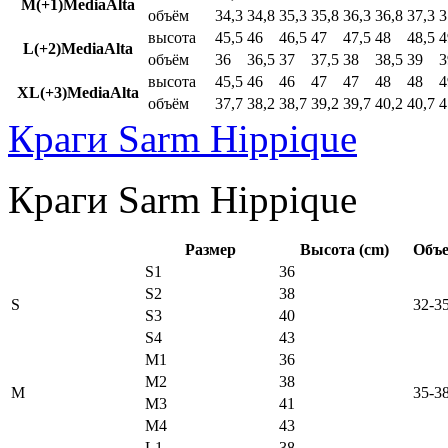
M(+1)MediaAlta
объём
34,3
34,8
35,3
35,8
36,3
36,8
37,3
3
высота
45,5
46
46,5
47
47,5
48
48,5
4
L(+2)MediaAlta
объём
36
36,5
37
37,5
38
38,5
39
3
высота
45,5
46
46
47
47
48
48
4
XL(+3)MediaAlta
объём
37,7
38,2
38,7
39,2
39,7
40,2
40,7
4
Краги Sarm Hippique
Краги Sarm Hippique
Размер
Высота (cm)
Объе
S1
36
S2
38
S
32-3
S3
40
S4
43
M1
36
M2
38
M
35-3
M3
41
M4
43
L1
38