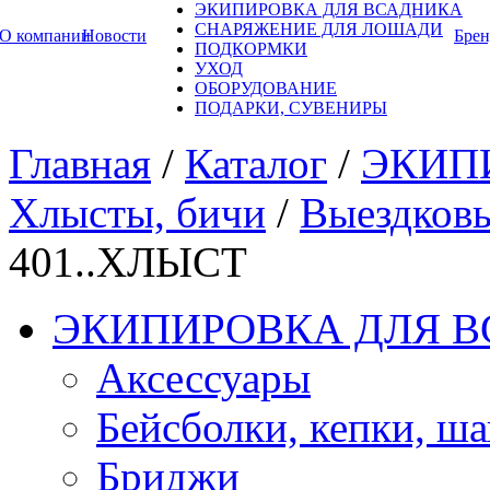
ЭКИПИРОВКА ДЛЯ ВСАДНИКА
СНАРЯЖЕНИЕ ДЛЯ ЛОШАДИ
О компании
Новости
Бре
ПОДКОРМКИ
УХОД
ОБОРУДОВАНИЕ
ПОДАРКИ, СУВЕНИРЫ
Главная
/
Каталог
/
ЭКИП
Хлысты, бичи
/
Выездковы
401..ХЛЫСТ
ЭКИПИРОВКА ДЛЯ 
Аксессуары
Бейсболки, кепки, ш
Бриджи