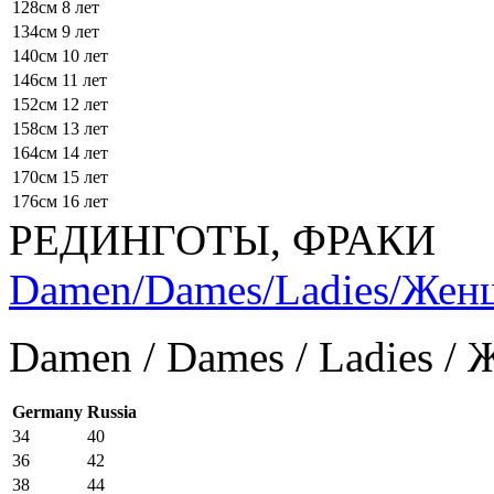
128см
8 лет
134см
9 лет
140см
10 лет
146см
11 лет
152см
12 лет
158см
13 лет
164см
14 лет
170см
15 лет
176см
16 лет
РЕДИНГОТЫ, ФРАКИ
Damen/Dames/Ladies/Же
Damen / Dames / Ladies /
Germany
Russia
34
40
36
42
38
44