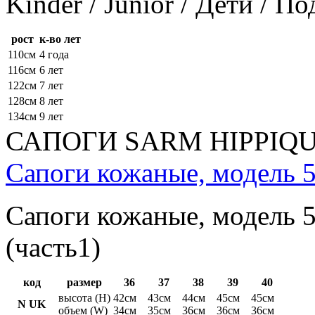
Kinder / Junior / Дети / П
рост
к-во лет
110см
4 года
116см
6 лет
122см
7 лет
128см
8 лет
134см
9 лет
САПОГИ SARM HIPPIQ
Сапоги кожаные, модель 5
Сапоги кожаные, модель 5
(часть1)
код
размер
36
37
38
39
40
высота (H)
42см
43см
44см
45см
45см
N UK
объем (W)
34см
35см
36см
36см
36см