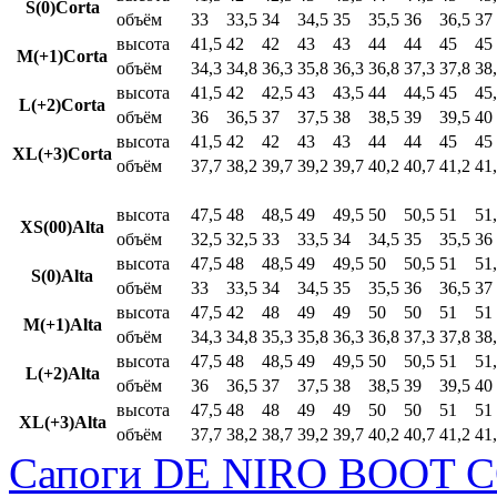
S(0)Corta
объём
33
33,5
34
34,5
35
35,5
36
36,5
37
высота
41,5
42
42
43
43
44
44
45
45
M(+1)Corta
объём
34,3
34,8
36,3
35,8
36,3
36,8
37,3
37,8
38
высота
41,5
42
42,5
43
43,5
44
44,5
45
45
L(+2)Corta
объём
36
36,5
37
37,5
38
38,5
39
39,5
40
высота
41,5
42
42
43
43
44
44
45
45
XL(+3)Corta
объём
37,7
38,2
39,7
39,2
39,7
40,2
40,7
41,2
41
высота
47,5
48
48,5
49
49,5
50
50,5
51
51
XS(00)Alta
объём
32,5
32,5
33
33,5
34
34,5
35
35,5
36
высота
47,5
48
48,5
49
49,5
50
50,5
51
51
S(0)Alta
объём
33
33,5
34
34,5
35
35,5
36
36,5
37
высота
47,5
42
48
49
49
50
50
51
51
M(+1)Alta
объём
34,3
34,8
35,3
35,8
36,3
36,8
37,3
37,8
38
высота
47,5
48
48,5
49
49,5
50
50,5
51
51
L(+2)Alta
объём
36
36,5
37
37,5
38
38,5
39
39,5
40
высота
47,5
48
48
49
49
50
50
51
51
XL(+3)Alta
объём
37,7
38,2
38,7
39,2
39,7
40,2
40,7
41,2
41
Сапоги DE NIRO BOOT C