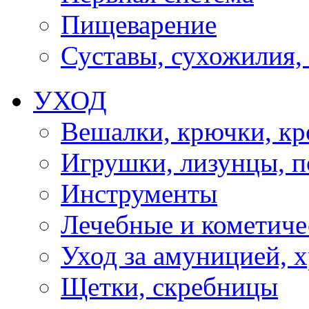
Пищеварение
Суставы, сухожилия,
УХОД
Вешалки, крючки, к
Игрушки, лизунцы, 
Инструменты
Лечебные и кометиче
Уход за амуницией, х
Щетки, скребницы