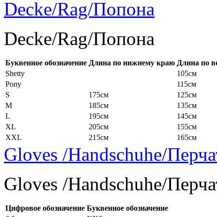
Decke/Rag/Попона
Decke/Rag/Попона
Буквенное обозначение
Длина по нижнему краю
Длина по в
Shetty
105см
Pony
115см
S
175см
125см
M
185см
135см
L
195см
145см
XL
205см
155см
XXL
215см
165см
Gloves /Handschuhe/Перча
Gloves /Handschuhe/Перча
Цифровое обозначение
Буквенное обозначение