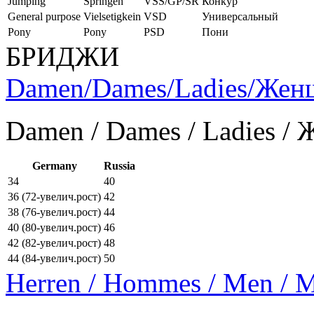
Jumping
Springen
VSS/GP/SR
Конкур
General purpose
Vielsetigkein
VSD
Универсальный
Pony
Pony
PSD
Пони
БРИДЖИ
Damen/Dames/Ladies/Же
Damen / Dames / Ladies /
Germany
Russia
34
40
36 (72-увелич.рост)
42
38 (76-увелич.рост)
44
40 (80-увелич.рост)
46
42 (82-увелич.рост)
48
44 (84-увелич.рост)
50
Herren / Hommes / Men /