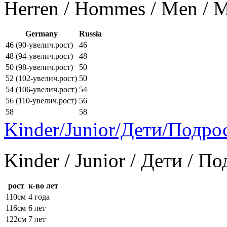
Herren / Hommes / Men /
Germany
Russia
46 (90-увелич.рост)
46
48 (94-увелич.рост)
48
50 (98-увелич.рост)
50
52 (102-увелич.рост)
50
54 (106-увелич.рост)
54
56 (110-увелич.рост)
56
58
58
Kinder/Junior/Дети/Подро
Kinder / Junior / Дети / П
рост
к-во лет
110см
4 года
116см
6 лет
122см
7 лет