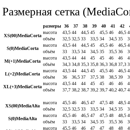
Размерная сетка (MediaCor
размеры
36
37
38
39
40
41
42
высота
43,5
44
44,5
45
45,5
46
46,5
4
XS(00)MediaCorta
объём
32,5
32,5
33
33,5
34
34,5
35
3
высота
43,5
44
44,5
45
45,5
46
46,5
4
S(0)MediaCorta
объём
33
33,5
34
34,5
35
35,5
36
3
высота
43,5
44
44
45
45
46
46
4
M(+1)MediaCorta
объём
34,3
34,8
35,3
35,8
36,3
36,8
37,3
3
высота
43,5
44
44,5
45
45,5
46
46,5
4
L(+2)MediaCorta
объём
36
36,5
37
37,5
38
38,5
39
3
высота
43,5
44
44
45
45
46
46
4
XL(+3)MediaCorta
объём
37,7
38,2
38,7
39,2
39,7
40,2
40,7
4
высота
45,5
46
46,5
47
47,5
48
48,5
4
XS(00)MediaAlta
объём
32,5
32,5
33
33,5
34
34,5
35
3
высота
45,5
46
46,5
47
47,5
48
48,5
4
S(0)MediaAlta
объём
33
33,5
34
34,5
35
35,5
36
3
высота
45,5
46
46
47
47
48
48
4