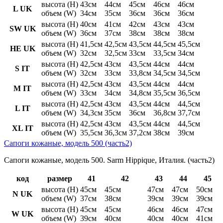
высота (H)
43см
44см
45см
46см
46см
L UK
объем (W)
34см
35см
36см
36см
36см
высота (H)
40см
41см
42см
43см
43см
SW UK
объем (W)
36см
37см
38см
38см
38см
высота (H)
41,5см
42,5см
43,5см
44,5см
45,5см
HE UK
объем (W)
32см
32,5см
33см
33,5см
34см
высота (H)
42,5см
43см
43,5см
44см
44см
S IT
объем (W)
32см
33см
33,8см
34,5см
34,5см
высота (H)
42,5см
43см
43,5см
44см
44см
M IT
объем (W)
33см
34см
34,8см
35,5см
36,5см
высота (H)
42,5см
43см
43,5см
44см
44,5см
L IT
объем (W)
34,3см
35см
36см
36,8см
37,7см
высота (H)
42,5см
43см
43,5см
44см
44,5см
XL IT
объем (W)
35,5см
36,3см
37,2см
38см
39см
Сапоги кожаные, модель 500 (часть2)
Сапоги кожаные, модель 500. Sarm Hippique, Италия. (часть2)
код
размер
41
42
43
44
45
высота (H)
45см
45см
47см
47см
50см
N UK
объем (W)
37см
38см
39см
39см
39см
высота (H)
45см
45см
46см
46см
47см
W UK
объем (W)
39см
40см
40см
40см
41см