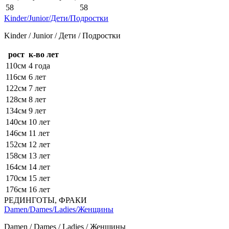
58
58
Kinder/Junior/Дети/Подростки
Kinder / Junior / Дети / Подростки
рост
к-во лет
110см
4 года
116см
6 лет
122см
7 лет
128см
8 лет
134см
9 лет
140см
10 лет
146см
11 лет
152см
12 лет
158см
13 лет
164см
14 лет
170см
15 лет
176см
16 лет
РЕДИНГОТЫ, ФРАКИ
Damen/Dames/Ladies/Женщины
Damen / Dames / Ladies / Женщины