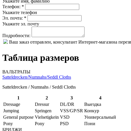
Укажите имя, фамилию
Телефон: *
Укажите телефон
Эл. почта: *
Укажите эл. почту
Подробности:
Ваш заказ отправлен, консультант Интернет-магазина пере
Таблица размеров
ВАЛЬТРАПЫ
Satteldrecken/Numnahs/Seddl Cloths
Satteldrecken / Numnahs / Seddl Cloths
1
2
3
4
Dressage
Dressur
DL/DR
Выездка
Jumping
Springen
VSS/GP/SR
Конкур
General purpose
Vielsetigkein
VSD
Универсальный
Pony
Pony
PSD
Пони
БРИДЖИ