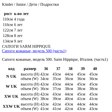
Kinder / Junior / Дети / Подростки
рост
к-во лет
110см
4 года
116см
6 лет
122см
7 лет
128см
8 лет
134см
9 лет
САПОГИ SARM HIPPIQUE
Сапоги кожаные, модель 500 (часть1)
Сапоги кожаные, модель 500. Sarm Hippique, Италия. (часть1)
код
размер
36
37
38
39
40
высота (H)
42см
43см
44см
45см
45см
N UK
объем (W)
34см
35см
36см
36см
36см
высота (H)
42см
43см
44см
45см
45см
W UK
объем (W)
36см
37см
38см
38см
38см
высота (H)
42см
43см
44см
45см
45см
XW UK
объем (W)
38см
39см
40см
41см
41см
высота (H)
42см
42см
43см
44см
44см
XXW UK
объем (W)
41см
41см
42см
43см
43см