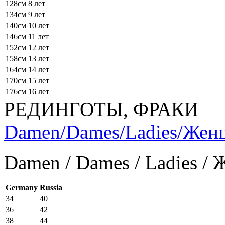
128см
8 лет
134см
9 лет
140см
10 лет
146см
11 лет
152см
12 лет
158см
13 лет
164см
14 лет
170см
15 лет
176см
16 лет
РЕДИНГОТЫ, ФРАКИ
Damen/Dames/Ladies/Же
Damen / Dames / Ladies /
Germany
Russia
34
40
36
42
38
44