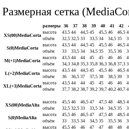
Размерная сетка (MediaCor
размеры
36
37
38
39
40
41
42
высота
43,5
44
44,5
45
45,5
46
46,5
4
XS(00)MediaCorta
объём
32,5
32,5
33
33,5
34
34,5
35
3
высота
43,5
44
44,5
45
45,5
46
46,5
4
S(0)MediaCorta
объём
33
33,5
34
34,5
35
35,5
36
3
высота
43,5
44
44
45
45
46
46
4
M(+1)MediaCorta
объём
34,3
34,8
35,3
35,8
36,3
36,8
37,3
3
высота
43,5
44
44,5
45
45,5
46
46,5
4
L(+2)MediaCorta
объём
36
36,5
37
37,5
38
38,5
39
3
высота
43,5
44
44
45
45
46
46
4
XL(+3)MediaCorta
объём
37,7
38,2
38,7
39,2
39,7
40,2
40,7
4
высота
45,5
46
46,5
47
47,5
48
48,5
4
XS(00)MediaAlta
объём
32,5
32,5
33
33,5
34
34,5
35
3
высота
45,5
46
46,5
47
47,5
48
48,5
4
S(0)MediaAlta
объём
33
33,5
34
34,5
35
35,5
36
3
высота
45,5
46
46
47
47
48
48
4