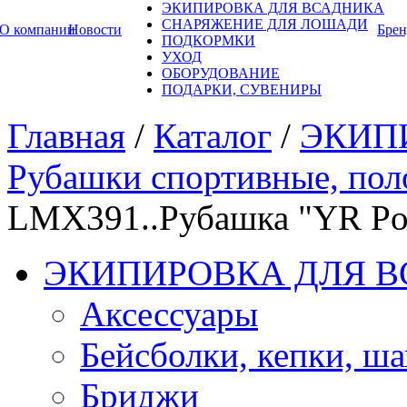
ЭКИПИРОВКА ДЛЯ ВСАДНИКА
СНАРЯЖЕНИЕ ДЛЯ ЛОШАДИ
О компании
Новости
Бре
ПОДКОРМКИ
УХОД
ОБОРУДОВАНИЕ
ПОДАРКИ, СУВЕНИРЫ
Главная
/
Каталог
/
ЭКИП
Рубашки спортивные, пол
LMX391..Рубашка "YR Pol
ЭКИПИРОВКА ДЛЯ 
Аксессуары
Бейсболки, кепки, ш
Бриджи