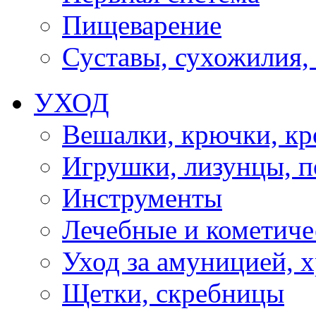
Пищеварение
Суставы, сухожилия,
УХОД
Вешалки, крючки, к
Игрушки, лизунцы, 
Инструменты
Лечебные и кометиче
Уход за амуницией, х
Щетки, скребницы