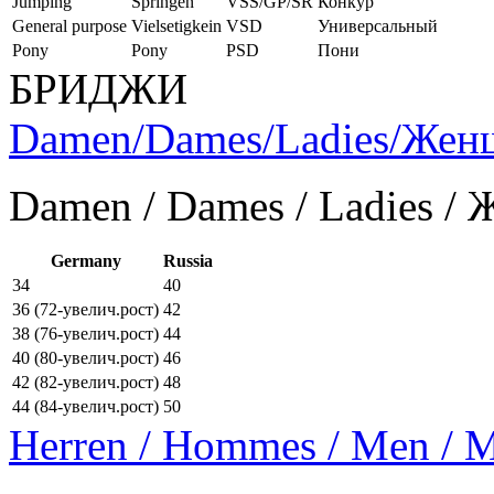
Jumping
Springen
VSS/GP/SR
Конкур
General purpose
Vielsetigkein
VSD
Универсальный
Pony
Pony
PSD
Пони
БРИДЖИ
Damen/Dames/Ladies/Же
Damen / Dames / Ladies /
Germany
Russia
34
40
36 (72-увелич.рост)
42
38 (76-увелич.рост)
44
40 (80-увелич.рост)
46
42 (82-увелич.рост)
48
44 (84-увелич.рост)
50
Herren / Hommes / Men /