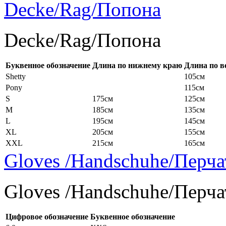
Decke/Rag/Попона
Decke/Rag/Попона
Буквенное обозначение
Длина по нижнему краю
Длина по в
Shetty
105см
Pony
115см
S
175см
125см
M
185см
135см
L
195см
145см
XL
205см
155см
XXL
215см
165см
Gloves /Handschuhe/Перча
Gloves /Handschuhe/Перча
Цифровое обозначение
Буквенное обозначение