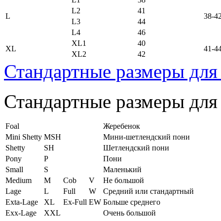
L2
41
L
38-4
L3
44
L4
46
XL1
40
XL
41-4
XL2
42
Стандартные размеры для
Стандартные размеры для
Foal
Жеребенок
Mini Shetty
MSH
Мини-шетлендский пони
Shetty
SH
Шетлендский пони
Pony
P
Пони
Small
S
Маленький
Medium
M
Cob
V
Не большой
Lage
L
Full
W
Средний или стандартный
Exta-Lage
XL
Ex-Full
EW
Больше среднего
Exx-Lage
XXL
Очень большой