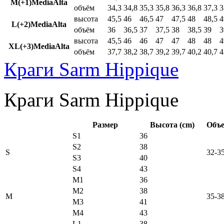
M(+1)MediaAlta
объём
34,3
34,8
35,3
35,8
36,3
36,8
37,3
3
высота
45,5
46
46,5
47
47,5
48
48,5
4
L(+2)MediaAlta
объём
36
36,5
37
37,5
38
38,5
39
3
высота
45,5
46
46
47
47
48
48
4
XL(+3)MediaAlta
объём
37,7
38,2
38,7
39,2
39,7
40,2
40,7
4
Краги Sarm Hippique
Краги Sarm Hippique
Размер
Высота (cm)
Объе
S1
36
S2
38
S
32-3
S3
40
S4
43
M1
36
M2
38
M
35-3
M3
41
M4
43
L1
38