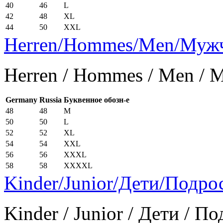
40
46
L
42
48
XL
44
50
XXL
Herren/Hommes/Men/Муж
Herren / Hommes / Men /
Germany
Russia
Буквенное обозн-е
48
48
M
50
50
L
52
52
XL
54
54
XXL
56
56
XXXL
58
58
XXXXL
Kinder/Junior/Дети/Подро
Kinder / Junior / Дети / П