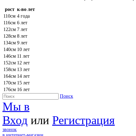
рост
к-во лет
110см
4 года
116см
6 лет
122см
7 лет
128см
8 лет
134см
9 лет
140см
10 лет
146см
11 лет
152см
12 лет
158см
13 лет
164см
14 лет
170см
15 лет
176см
16 лет
Поиск
Мы в
Вход
или
Регистрация
звонок
в интернет-магазин