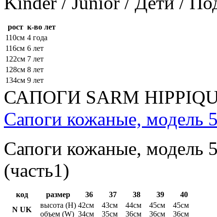
Kinder / Junior / Дети / П
рост
к-во лет
110см
4 года
116см
6 лет
122см
7 лет
128см
8 лет
134см
9 лет
САПОГИ SARM HIPPIQ
Сапоги кожаные, модель 5
Сапоги кожаные, модель 5
(часть1)
код
размер
36
37
38
39
40
высота (H)
42см
43см
44см
45см
45см
N UK
объем (W)
34см
35см
36см
36см
36см