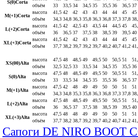
S(0)Corta
объём
33
33,5
34
34,5
35
35,5
36
36,5
37
высота
41,5
42
42
43
43
44
44
45
45
M(+1)Corta
объём
34,3
34,8
36,3
35,8
36,3
36,8
37,3
37,8
38
высота
41,5
42
42,5
43
43,5
44
44,5
45
45
L(+2)Corta
объём
36
36,5
37
37,5
38
38,5
39
39,5
40
высота
41,5
42
42
43
43
44
44
45
45
XL(+3)Corta
объём
37,7
38,2
39,7
39,2
39,7
40,2
40,7
41,2
41
высота
47,5
48
48,5
49
49,5
50
50,5
51
51
XS(00)Alta
объём
32,5
32,5
33
33,5
34
34,5
35
35,5
36
высота
47,5
48
48,5
49
49,5
50
50,5
51
51
S(0)Alta
объём
33
33,5
34
34,5
35
35,5
36
36,5
37
высота
47,5
42
48
49
49
50
50
51
51
M(+1)Alta
объём
34,3
34,8
35,3
35,8
36,3
36,8
37,3
37,8
38
высота
47,5
48
48,5
49
49,5
50
50,5
51
51
L(+2)Alta
объём
36
36,5
37
37,5
38
38,5
39
39,5
40
высота
47,5
48
48
49
49
50
50
51
51
XL(+3)Alta
объём
37,7
38,2
38,7
39,2
39,7
40,2
40,7
41,2
41
Сапоги DE NIRO BOOT C