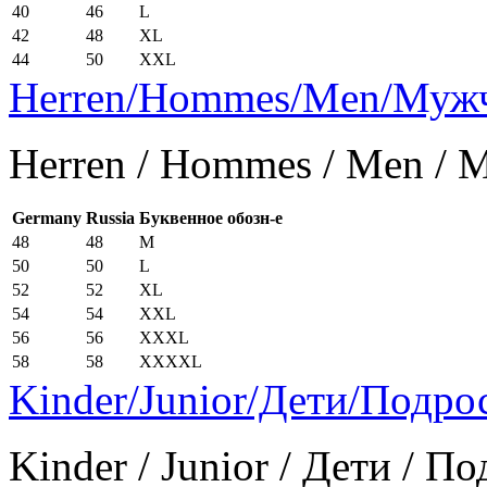
40
46
L
42
48
XL
44
50
XXL
Herren/Hommes/Men/Муж
Herren / Hommes / Men /
Germany
Russia
Буквенное обозн-е
48
48
M
50
50
L
52
52
XL
54
54
XXL
56
56
XXXL
58
58
XXXXL
Kinder/Junior/Дети/Подро
Kinder / Junior / Дети / П