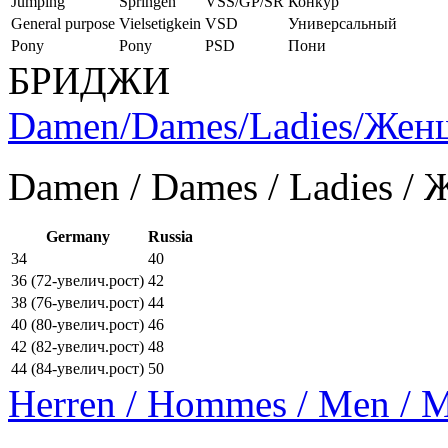
Jumping
Springen
VSS/GP/SR
Конкур
General purpose
Vielsetigkein
VSD
Универсальный
Pony
Pony
PSD
Пони
БРИДЖИ
Damen/Dames/Ladies/Же
Damen / Dames / Ladies /
Germany
Russia
34
40
36 (72-увелич.рост)
42
38 (76-увелич.рост)
44
40 (80-увелич.рост)
46
42 (82-увелич.рост)
48
44 (84-увелич.рост)
50
Herren / Hommes / Men /