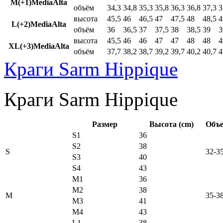
M(+1)MediaAlta
объём
34,3
34,8
35,3
35,8
36,3
36,8
37,3
3
высота
45,5
46
46,5
47
47,5
48
48,5
4
L(+2)MediaAlta
объём
36
36,5
37
37,5
38
38,5
39
3
высота
45,5
46
46
47
47
48
48
4
XL(+3)MediaAlta
объём
37,7
38,2
38,7
39,2
39,7
40,2
40,7
4
Краги Sarm Hippique
Краги Sarm Hippique
Размер
Высота (cm)
Объе
S1
36
S2
38
S
32-3
S3
40
S4
43
M1
36
M2
38
M
35-3
M3
41
M4
43
L1
38