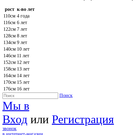
рост
к-во лет
110см
4 года
116см
6 лет
122см
7 лет
128см
8 лет
134см
9 лет
140см
10 лет
146см
11 лет
152см
12 лет
158см
13 лет
164см
14 лет
170см
15 лет
176см
16 лет
Поиск
Мы в
Вход
или
Регистрация
звонок
в интернет-магазин