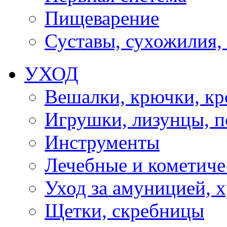
Пищеварение
Суставы, сухожилия,
УХОД
Вешалки, крючки, к
Игрушки, лизунцы, 
Инструменты
Лечебные и кометиче
Уход за амуницией, х
Щетки, скребницы