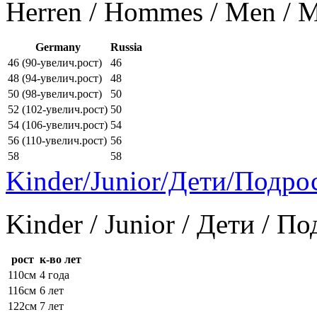
Herren / Hommes / Men /
Germany
Russia
46 (90-увелич.рост)
46
48 (94-увелич.рост)
48
50 (98-увелич.рост)
50
52 (102-увелич.рост)
50
54 (106-увелич.рост)
54
56 (110-увелич.рост)
56
58
58
Kinder/Junior/Дети/Подро
Kinder / Junior / Дети / П
рост
к-во лет
110см
4 года
116см
6 лет
122см
7 лет