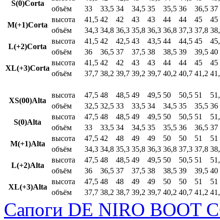
S(0)Corta
объём
33
33,5
34
34,5
35
35,5
36
36,5
37
высота
41,5
42
42
43
43
44
44
45
45
M(+1)Corta
объём
34,3
34,8
36,3
35,8
36,3
36,8
37,3
37,8
38
высота
41,5
42
42,5
43
43,5
44
44,5
45
45
L(+2)Corta
объём
36
36,5
37
37,5
38
38,5
39
39,5
40
высота
41,5
42
42
43
43
44
44
45
45
XL(+3)Corta
объём
37,7
38,2
39,7
39,2
39,7
40,2
40,7
41,2
41
высота
47,5
48
48,5
49
49,5
50
50,5
51
51
XS(00)Alta
объём
32,5
32,5
33
33,5
34
34,5
35
35,5
36
высота
47,5
48
48,5
49
49,5
50
50,5
51
51
S(0)Alta
объём
33
33,5
34
34,5
35
35,5
36
36,5
37
высота
47,5
42
48
49
49
50
50
51
51
M(+1)Alta
объём
34,3
34,8
35,3
35,8
36,3
36,8
37,3
37,8
38
высота
47,5
48
48,5
49
49,5
50
50,5
51
51
L(+2)Alta
объём
36
36,5
37
37,5
38
38,5
39
39,5
40
высота
47,5
48
48
49
49
50
50
51
51
XL(+3)Alta
объём
37,7
38,2
38,7
39,2
39,7
40,2
40,7
41,2
41
Сапоги DE NIRO BOOT C