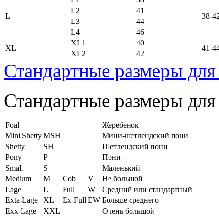
L2
41
L
38-4
L3
44
L4
46
XL1
40
XL
41-4
XL2
42
Стандартные размеры для
Стандартные размеры для
Foal
Жеребенок
Mini Shetty
MSH
Мини-шетлендский пони
Shetty
SH
Шетлендский пони
Pony
P
Пони
Small
S
Маленький
Medium
M
Cob
V
Не большой
Lage
L
Full
W
Средний или стандартный
Exta-Lage
XL
Ex-Full
EW
Больше среднего
Exx-Lage
XXL
Очень большой