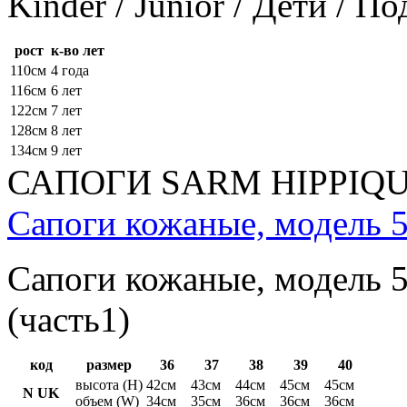
Kinder / Junior / Дети / П
рост
к-во лет
110см
4 года
116см
6 лет
122см
7 лет
128см
8 лет
134см
9 лет
САПОГИ SARM HIPPIQ
Сапоги кожаные, модель 5
Сапоги кожаные, модель 5
(часть1)
код
размер
36
37
38
39
40
высота (H)
42см
43см
44см
45см
45см
N UK
объем (W)
34см
35см
36см
36см
36см