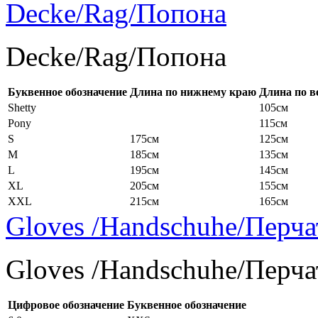
Decke/Rag/Попона
Decke/Rag/Попона
Буквенное обозначение
Длина по нижнему краю
Длина по в
Shetty
105см
Pony
115см
S
175см
125см
M
185см
135см
L
195см
145см
XL
205см
155см
XXL
215см
165см
Gloves /Handschuhe/Перча
Gloves /Handschuhe/Перча
Цифровое обозначение
Буквенное обозначение