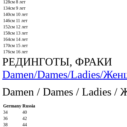
128см
8 лет
134см
9 лет
140см
10 лет
146см
11 лет
152см
12 лет
158см
13 лет
164см
14 лет
170см
15 лет
176см
16 лет
РЕДИНГОТЫ, ФРАКИ
Damen/Dames/Ladies/Же
Damen / Dames / Ladies /
Germany
Russia
34
40
36
42
38
44