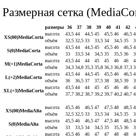
Размерная сетка (MediaCor
размеры
36
37
38
39
40
41
42
высота
43,5
44
44,5
45
45,5
46
46,5
4
XS(00)MediaCorta
объём
32,5
32,5
33
33,5
34
34,5
35
3
высота
43,5
44
44,5
45
45,5
46
46,5
4
S(0)MediaCorta
объём
33
33,5
34
34,5
35
35,5
36
3
высота
43,5
44
44
45
45
46
46
4
M(+1)MediaCorta
объём
34,3
34,8
35,3
35,8
36,3
36,8
37,3
3
высота
43,5
44
44,5
45
45,5
46
46,5
4
L(+2)MediaCorta
объём
36
36,5
37
37,5
38
38,5
39
3
высота
43,5
44
44
45
45
46
46
4
XL(+3)MediaCorta
объём
37,7
38,2
38,7
39,2
39,7
40,2
40,7
4
высота
45,5
46
46,5
47
47,5
48
48,5
4
XS(00)MediaAlta
объём
32,5
32,5
33
33,5
34
34,5
35
3
высота
45,5
46
46,5
47
47,5
48
48,5
4
S(0)MediaAlta
объём
33
33,5
34
34,5
35
35,5
36
3
высота
45,5
46
46
47
47
48
48
4