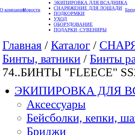
ЭКИПИРОВКА ДЛЯ ВСАДНИКА
СНАРЯЖЕНИЕ ДЛЯ ЛОШАДИ
О компании
Новости
Бре
ПОДКОРМКИ
УХОД
ОБОРУДОВАНИЕ
ПОДАРКИ, СУВЕНИРЫ
Главная
/
Каталог
/
СНАР
Бинты, ватники
/
Бинты р
74..БИНТЫ "FLEECE" SS
ЭКИПИРОВКА ДЛЯ 
Аксессуары
Бейсболки, кепки, ш
Бриджи