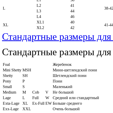
L2
41
L
38-4
L3
44
L4
46
XL1
40
XL
41-4
XL2
42
Стандартные размеры для
Стандартные размеры для
Foal
Жеребенок
Mini Shetty
MSH
Мини-шетлендский пони
Shetty
SH
Шетлендский пони
Pony
P
Пони
Small
S
Маленький
Medium
M
Cob
V
Не большой
Lage
L
Full
W
Средний или стандартный
Exta-Lage
XL
Ex-Full
EW
Больше среднего
Exx-Lage
XXL
Очень большой