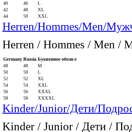
40
46
L
42
48
XL
44
50
XXL
Herren/Hommes/Men/Муж
Herren / Hommes / Men /
Germany
Russia
Буквенное обозн-е
48
48
M
50
50
L
52
52
XL
54
54
XXL
56
56
XXXL
58
58
XXXXL
Kinder/Junior/Дети/Подро
Kinder / Junior / Дети / П