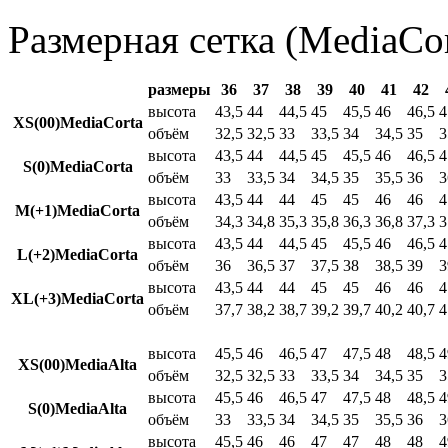
Размерная сетка (MediaCor
размеры
36
37
38
39
40
41
42
высота
43,5
44
44,5
45
45,5
46
46,5
4
XS(00)MediaCorta
объём
32,5
32,5
33
33,5
34
34,5
35
3
высота
43,5
44
44,5
45
45,5
46
46,5
4
S(0)MediaCorta
объём
33
33,5
34
34,5
35
35,5
36
3
высота
43,5
44
44
45
45
46
46
4
M(+1)MediaCorta
объём
34,3
34,8
35,3
35,8
36,3
36,8
37,3
3
высота
43,5
44
44,5
45
45,5
46
46,5
4
L(+2)MediaCorta
объём
36
36,5
37
37,5
38
38,5
39
3
высота
43,5
44
44
45
45
46
46
4
XL(+3)MediaCorta
объём
37,7
38,2
38,7
39,2
39,7
40,2
40,7
4
высота
45,5
46
46,5
47
47,5
48
48,5
4
XS(00)MediaAlta
объём
32,5
32,5
33
33,5
34
34,5
35
3
высота
45,5
46
46,5
47
47,5
48
48,5
4
S(0)MediaAlta
объём
33
33,5
34
34,5
35
35,5
36
3
высота
45,5
46
46
47
47
48
48
4