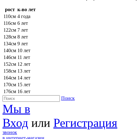
рост
к-во лет
110см
4 года
116см
6 лет
122см
7 лет
128см
8 лет
134см
9 лет
140см
10 лет
146см
11 лет
152см
12 лет
158см
13 лет
164см
14 лет
170см
15 лет
176см
16 лет
Поиск
Мы в
Вход
или
Регистрация
звонок
в интернет-магазин