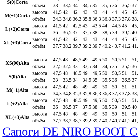
S(0)Corta
объём
33
33,5
34
34,5
35
35,5
36
36,5
37
высота
41,5
42
42
43
43
44
44
45
45
M(+1)Corta
объём
34,3
34,8
36,3
35,8
36,3
36,8
37,3
37,8
38
высота
41,5
42
42,5
43
43,5
44
44,5
45
45
L(+2)Corta
объём
36
36,5
37
37,5
38
38,5
39
39,5
40
высота
41,5
42
42
43
43
44
44
45
45
XL(+3)Corta
объём
37,7
38,2
39,7
39,2
39,7
40,2
40,7
41,2
41
высота
47,5
48
48,5
49
49,5
50
50,5
51
51
XS(00)Alta
объём
32,5
32,5
33
33,5
34
34,5
35
35,5
36
высота
47,5
48
48,5
49
49,5
50
50,5
51
51
S(0)Alta
объём
33
33,5
34
34,5
35
35,5
36
36,5
37
высота
47,5
42
48
49
49
50
50
51
51
M(+1)Alta
объём
34,3
34,8
35,3
35,8
36,3
36,8
37,3
37,8
38
высота
47,5
48
48,5
49
49,5
50
50,5
51
51
L(+2)Alta
объём
36
36,5
37
37,5
38
38,5
39
39,5
40
высота
47,5
48
48
49
49
50
50
51
51
XL(+3)Alta
объём
37,7
38,2
38,7
39,2
39,7
40,2
40,7
41,2
41
Сапоги DE NIRO BOOT C