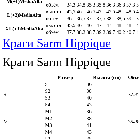
M(+1)MediaAlta
объём
34,3
34,8
35,3
35,8
36,3
36,8
37,3
3
высота
45,5
46
46,5
47
47,5
48
48,5
4
L(+2)MediaAlta
объём
36
36,5
37
37,5
38
38,5
39
3
высота
45,5
46
46
47
47
48
48
4
XL(+3)MediaAlta
объём
37,7
38,2
38,7
39,2
39,7
40,2
40,7
4
Краги Sarm Hippique
Краги Sarm Hippique
Размер
Высота (cm)
Объе
S1
36
S2
38
S
32-3
S3
40
S4
43
M1
36
M2
38
M
35-3
M3
41
M4
43
L1
38