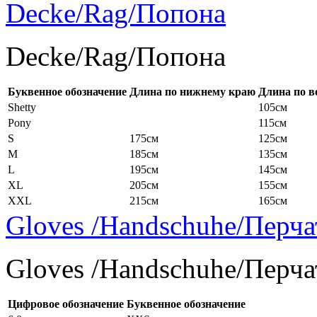
Decke/Rag/Попона
Decke/Rag/Попона
Буквенное обозначение
Длина по нижнему краю
Длина по в
Shetty
105см
Pony
115см
S
175см
125см
M
185см
135см
L
195см
145см
XL
205см
155см
XXL
215см
165см
Gloves /Handschuhe/Перча
Gloves /Handschuhe/Перча
Цифровое обозначение
Буквенное обозначение