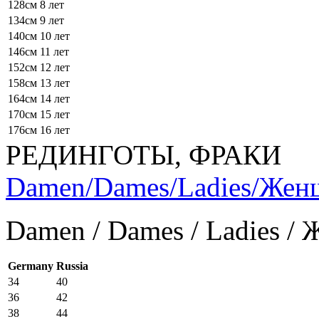
128см
8 лет
134см
9 лет
140см
10 лет
146см
11 лет
152см
12 лет
158см
13 лет
164см
14 лет
170см
15 лет
176см
16 лет
РЕДИНГОТЫ, ФРАКИ
Damen/Dames/Ladies/Же
Damen / Dames / Ladies /
Germany
Russia
34
40
36
42
38
44