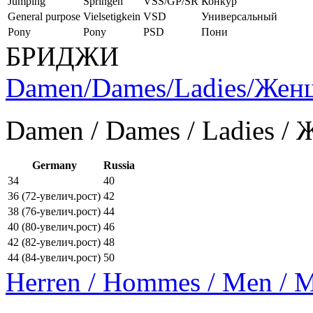
Jumping
Springen
VSS/GP/SR
Конкур
General purpose
Vielsetigkein
VSD
Универсальный
Pony
Pony
PSD
Пони
БРИДЖИ
Damen/Dames/Ladies/Же
Damen / Dames / Ladies /
Germany
Russia
34
40
36 (72-увелич.рост)
42
38 (76-увелич.рост)
44
40 (80-увелич.рост)
46
42 (82-увелич.рост)
48
44 (84-увелич.рост)
50
Herren / Hommes / Men /