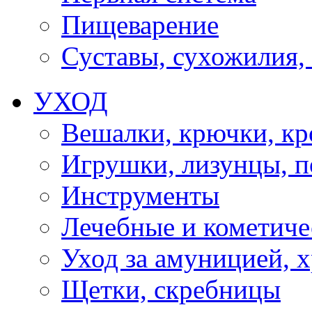
Пищеварение
Суставы, сухожилия,
УХОД
Вешалки, крючки, к
Игрушки, лизунцы, 
Инструменты
Лечебные и кометиче
Уход за амуницией, х
Щетки, скребницы