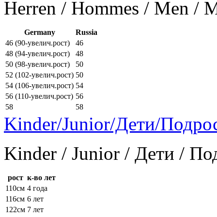
Herren / Hommes / Men /
Germany
Russia
46 (90-увелич.рост)
46
48 (94-увелич.рост)
48
50 (98-увелич.рост)
50
52 (102-увелич.рост)
50
54 (106-увелич.рост)
54
56 (110-увелич.рост)
56
58
58
Kinder/Junior/Дети/Подро
Kinder / Junior / Дети / П
рост
к-во лет
110см
4 года
116см
6 лет
122см
7 лет