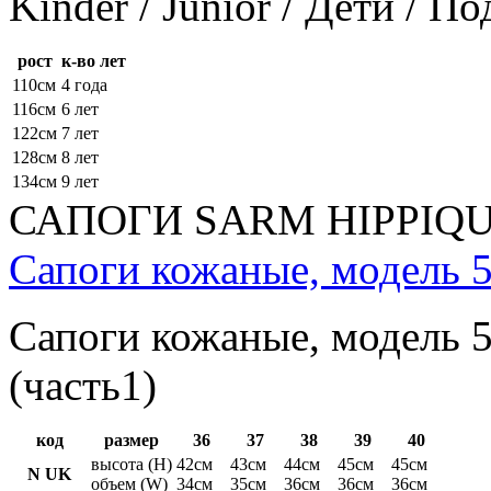
Kinder / Junior / Дети / П
рост
к-во лет
110см
4 года
116см
6 лет
122см
7 лет
128см
8 лет
134см
9 лет
САПОГИ SARM HIPPIQ
Сапоги кожаные, модель 5
Сапоги кожаные, модель 5
(часть1)
код
размер
36
37
38
39
40
высота (H)
42см
43см
44см
45см
45см
N UK
объем (W)
34см
35см
36см
36см
36см