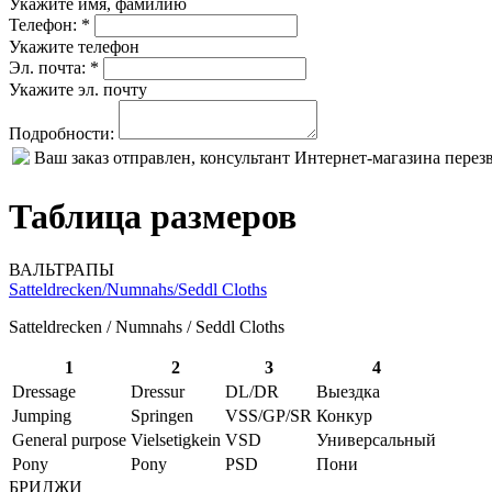
Укажите имя, фамилию
Телефон: *
Укажите телефон
Эл. почта: *
Укажите эл. почту
Подробности:
Ваш заказ отправлен, консультант Интернет-магазина пере
Таблица размеров
ВАЛЬТРАПЫ
Satteldrecken/Numnahs/Seddl Cloths
Satteldrecken / Numnahs / Seddl Cloths
1
2
3
4
Dressage
Dressur
DL/DR
Выездка
Jumping
Springen
VSS/GP/SR
Конкур
General purpose
Vielsetigkein
VSD
Универсальный
Pony
Pony
PSD
Пони
БРИДЖИ