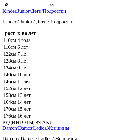
58
58
Kinder/Junior/Дети/Подростки
Kinder / Junior / Дети / Подростки
рост
к-во лет
110см
4 года
116см
6 лет
122см
7 лет
128см
8 лет
134см
9 лет
140см
10 лет
146см
11 лет
152см
12 лет
158см
13 лет
164см
14 лет
170см
15 лет
176см
16 лет
РЕДИНГОТЫ, ФРАКИ
Damen/Dames/Ladies/Женщины
Damen / Dames / Ladies / Женщины