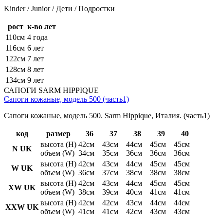
Kinder / Junior / Дети / Подростки
рост
к-во лет
110см
4 года
116см
6 лет
122см
7 лет
128см
8 лет
134см
9 лет
САПОГИ SARM HIPPIQUE
Сапоги кожаные, модель 500 (часть1)
Сапоги кожаные, модель 500. Sarm Hippique, Италия. (часть1)
код
размер
36
37
38
39
40
высота (H)
42см
43см
44см
45см
45см
N UK
объем (W)
34см
35см
36см
36см
36см
высота (H)
42см
43см
44см
45см
45см
W UK
объем (W)
36см
37см
38см
38см
38см
высота (H)
42см
43см
44см
45см
45см
XW UK
объем (W)
38см
39см
40см
41см
41см
высота (H)
42см
42см
43см
44см
44см
XXW UK
объем (W)
41см
41см
42см
43см
43см