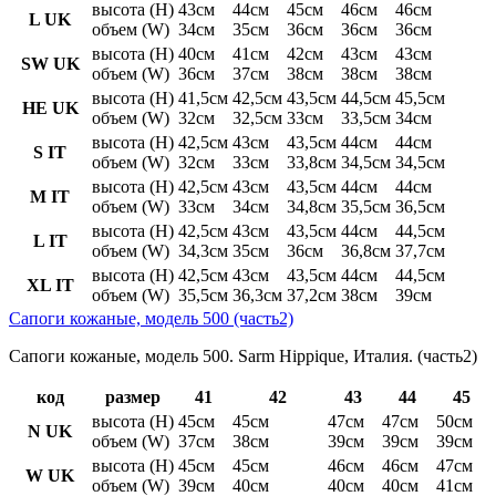
высота (H)
43см
44см
45см
46см
46см
L UK
объем (W)
34см
35см
36см
36см
36см
высота (H)
40см
41см
42см
43см
43см
SW UK
объем (W)
36см
37см
38см
38см
38см
высота (H)
41,5см
42,5см
43,5см
44,5см
45,5см
HE UK
объем (W)
32см
32,5см
33см
33,5см
34см
высота (H)
42,5см
43см
43,5см
44см
44см
S IT
объем (W)
32см
33см
33,8см
34,5см
34,5см
высота (H)
42,5см
43см
43,5см
44см
44см
M IT
объем (W)
33см
34см
34,8см
35,5см
36,5см
высота (H)
42,5см
43см
43,5см
44см
44,5см
L IT
объем (W)
34,3см
35см
36см
36,8см
37,7см
высота (H)
42,5см
43см
43,5см
44см
44,5см
XL IT
объем (W)
35,5см
36,3см
37,2см
38см
39см
Сапоги кожаные, модель 500 (часть2)
Сапоги кожаные, модель 500. Sarm Hippique, Италия. (часть2)
код
размер
41
42
43
44
45
высота (H)
45см
45см
47см
47см
50см
N UK
объем (W)
37см
38см
39см
39см
39см
высота (H)
45см
45см
46см
46см
47см
W UK
объем (W)
39см
40см
40см
40см
41см