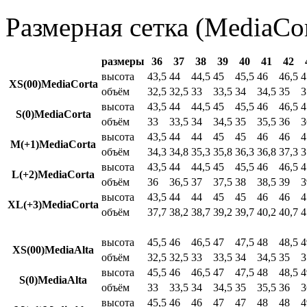
Размерная сетка (MediaCor
размеры
36
37
38
39
40
41
42
высота
43,5
44
44,5
45
45,5
46
46,5
4
XS(00)MediaCorta
объём
32,5
32,5
33
33,5
34
34,5
35
3
высота
43,5
44
44,5
45
45,5
46
46,5
4
S(0)MediaCorta
объём
33
33,5
34
34,5
35
35,5
36
3
высота
43,5
44
44
45
45
46
46
4
M(+1)MediaCorta
объём
34,3
34,8
35,3
35,8
36,3
36,8
37,3
3
высота
43,5
44
44,5
45
45,5
46
46,5
4
L(+2)MediaCorta
объём
36
36,5
37
37,5
38
38,5
39
3
высота
43,5
44
44
45
45
46
46
4
XL(+3)MediaCorta
объём
37,7
38,2
38,7
39,2
39,7
40,2
40,7
4
высота
45,5
46
46,5
47
47,5
48
48,5
4
XS(00)MediaAlta
объём
32,5
32,5
33
33,5
34
34,5
35
3
высота
45,5
46
46,5
47
47,5
48
48,5
4
S(0)MediaAlta
объём
33
33,5
34
34,5
35
35,5
36
3
высота
45,5
46
46
47
47
48
48
4