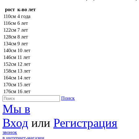
рост
к-во лет
110см
4 года
116см
6 лет
122см
7 лет
128см
8 лет
134см
9 лет
140см
10 лет
146см
11 лет
152см
12 лет
158см
13 лет
164см
14 лет
170см
15 лет
176см
16 лет
Поиск
Мы в
Вход
или
Регистрация
звонок
в интернет-магазин