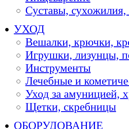
Суставы, сухожилия,
УХОД
Вешалки, крючки, к
Игрушки, лизунцы, 
Инструменты
Лечебные и кометиче
Уход за амуницией, х
Щетки, скребницы
ОБОРУДОВАНИЕ