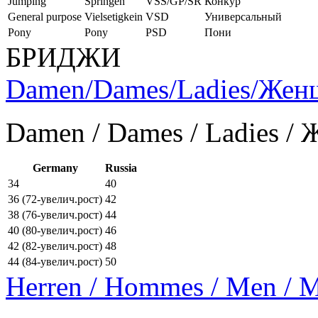
Jumping
Springen
VSS/GP/SR
Конкур
General purpose
Vielsetigkein
VSD
Универсальный
Pony
Pony
PSD
Пони
БРИДЖИ
Damen/Dames/Ladies/Же
Damen / Dames / Ladies /
Germany
Russia
34
40
36 (72-увелич.рост)
42
38 (76-увелич.рост)
44
40 (80-увелич.рост)
46
42 (82-увелич.рост)
48
44 (84-увелич.рост)
50
Herren / Hommes / Men /