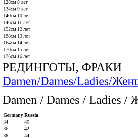
128см
8 лет
134см
9 лет
140см
10 лет
146см
11 лет
152см
12 лет
158см
13 лет
164см
14 лет
170см
15 лет
176см
16 лет
РЕДИНГОТЫ, ФРАКИ
Damen/Dames/Ladies/Же
Damen / Dames / Ladies /
Germany
Russia
34
40
36
42
38
44