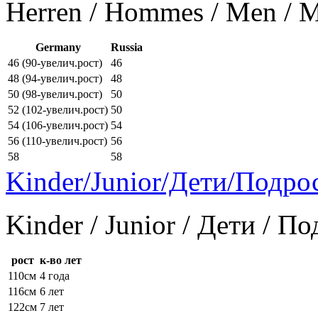
Herren / Hommes / Men /
Germany
Russia
46 (90-увелич.рост)
46
48 (94-увелич.рост)
48
50 (98-увелич.рост)
50
52 (102-увелич.рост)
50
54 (106-увелич.рост)
54
56 (110-увелич.рост)
56
58
58
Kinder/Junior/Дети/Подро
Kinder / Junior / Дети / П
рост
к-во лет
110см
4 года
116см
6 лет
122см
7 лет