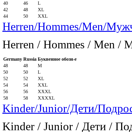
40
46
L
42
48
XL
44
50
XXL
Herren/Hommes/Men/Муж
Herren / Hommes / Men /
Germany
Russia
Буквенное обозн-е
48
48
M
50
50
L
52
52
XL
54
54
XXL
56
56
XXXL
58
58
XXXXL
Kinder/Junior/Дети/Подро
Kinder / Junior / Дети / П