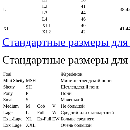
L2
41
L
38-4
L3
44
L4
46
XL1
40
XL
41-4
XL2
42
Стандартные размеры для
Стандартные размеры для
Foal
Жеребенок
Mini Shetty
MSH
Мини-шетлендский пони
Shetty
SH
Шетлендский пони
Pony
P
Пони
Small
S
Маленький
Medium
M
Cob
V
Не большой
Lage
L
Full
W
Средний или стандартный
Exta-Lage
XL
Ex-Full
EW
Больше среднего
Exx-Lage
XXL
Очень большой