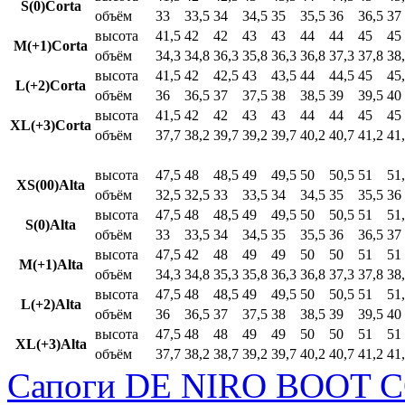
S(0)Corta
объём
33
33,5
34
34,5
35
35,5
36
36,5
37
высота
41,5
42
42
43
43
44
44
45
45
M(+1)Corta
объём
34,3
34,8
36,3
35,8
36,3
36,8
37,3
37,8
38
высота
41,5
42
42,5
43
43,5
44
44,5
45
45
L(+2)Corta
объём
36
36,5
37
37,5
38
38,5
39
39,5
40
высота
41,5
42
42
43
43
44
44
45
45
XL(+3)Corta
объём
37,7
38,2
39,7
39,2
39,7
40,2
40,7
41,2
41
высота
47,5
48
48,5
49
49,5
50
50,5
51
51
XS(00)Alta
объём
32,5
32,5
33
33,5
34
34,5
35
35,5
36
высота
47,5
48
48,5
49
49,5
50
50,5
51
51
S(0)Alta
объём
33
33,5
34
34,5
35
35,5
36
36,5
37
высота
47,5
42
48
49
49
50
50
51
51
M(+1)Alta
объём
34,3
34,8
35,3
35,8
36,3
36,8
37,3
37,8
38
высота
47,5
48
48,5
49
49,5
50
50,5
51
51
L(+2)Alta
объём
36
36,5
37
37,5
38
38,5
39
39,5
40
высота
47,5
48
48
49
49
50
50
51
51
XL(+3)Alta
объём
37,7
38,2
38,7
39,2
39,7
40,2
40,7
41,2
41
Сапоги DE NIRO BOOT C