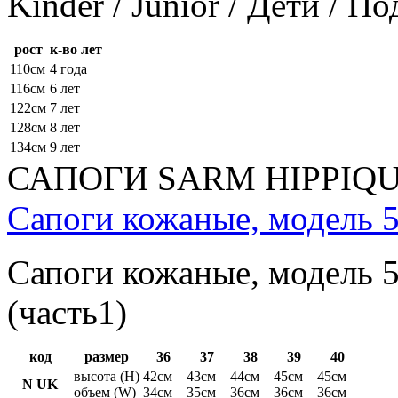
Kinder / Junior / Дети / П
рост
к-во лет
110см
4 года
116см
6 лет
122см
7 лет
128см
8 лет
134см
9 лет
САПОГИ SARM HIPPIQ
Сапоги кожаные, модель 5
Сапоги кожаные, модель 5
(часть1)
код
размер
36
37
38
39
40
высота (H)
42см
43см
44см
45см
45см
N UK
объем (W)
34см
35см
36см
36см
36см