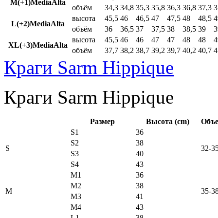
M(+1)MediaAlta
объём
34,3
34,8
35,3
35,8
36,3
36,8
37,3
3
высота
45,5
46
46,5
47
47,5
48
48,5
4
L(+2)MediaAlta
объём
36
36,5
37
37,5
38
38,5
39
3
высота
45,5
46
46
47
47
48
48
4
XL(+3)MediaAlta
объём
37,7
38,2
38,7
39,2
39,7
40,2
40,7
4
Краги Sarm Hippique
Краги Sarm Hippique
Размер
Высота (cm)
Объе
S1
36
S2
38
S
32-3
S3
40
S4
43
M1
36
M2
38
M
35-3
M3
41
M4
43
L1
38