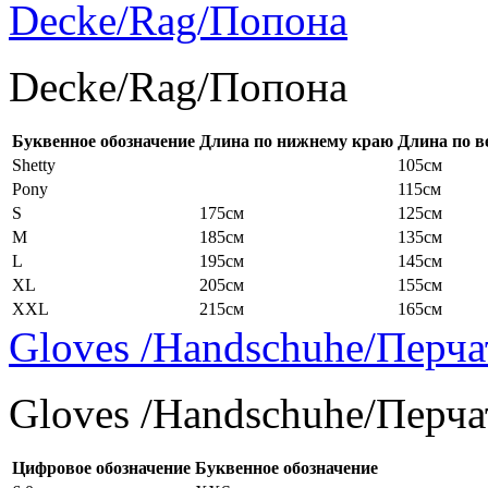
Decke/Rag/Попона
Decke/Rag/Попона
Буквенное обозначение
Длина по нижнему краю
Длина по в
Shetty
105см
Pony
115см
S
175см
125см
M
185см
135см
L
195см
145см
XL
205см
155см
XXL
215см
165см
Gloves /Handschuhe/Перча
Gloves /Handschuhe/Перча
Цифровое обозначение
Буквенное обозначение