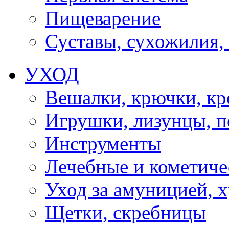
Пищеварение
Суставы, сухожилия,
УХОД
Вешалки, крючки, к
Игрушки, лизунцы, 
Инструменты
Лечебные и кометиче
Уход за амуницией, х
Щетки, скребницы