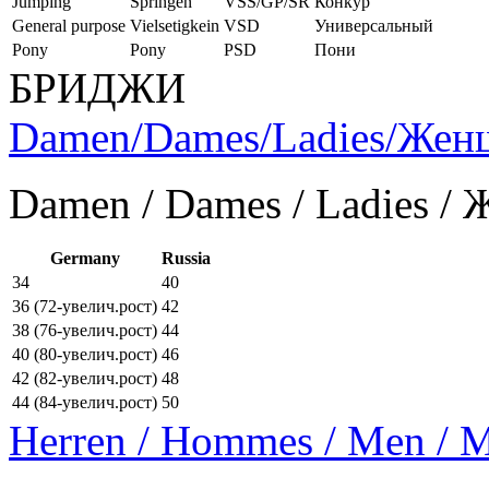
Jumping
Springen
VSS/GP/SR
Конкур
General purpose
Vielsetigkein
VSD
Универсальный
Pony
Pony
PSD
Пони
БРИДЖИ
Damen/Dames/Ladies/Же
Damen / Dames / Ladies /
Germany
Russia
34
40
36 (72-увелич.рост)
42
38 (76-увелич.рост)
44
40 (80-увелич.рост)
46
42 (82-увелич.рост)
48
44 (84-увелич.рост)
50
Herren / Hommes / Men /