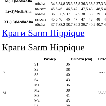
M(+1)MediaAlta
объём
34,3
34,8
35,3
35,8
36,3
36,8
37,3
3
высота
45,5
46
46,5
47
47,5
48
48,5
4
L(+2)MediaAlta
объём
36
36,5
37
37,5
38
38,5
39
3
высота
45,5
46
46
47
47
48
48
4
XL(+3)MediaAlta
объём
37,7
38,2
38,7
39,2
39,7
40,2
40,7
4
Краги Sarm Hippique
Краги Sarm Hippique
Размер
Высота (cm)
Объе
S1
36
S2
38
S
32-3
S3
40
S4
43
M1
36
M2
38
M
35-3
M3
41
M4
43
L1
38