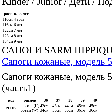
Kinder / Junior / Дети / П
рост
к-во лет
110см
4 года
116см
6 лет
122см
7 лет
128см
8 лет
134см
9 лет
САПОГИ SARM HIPPIQ
Сапоги кожаные, модель 5
Сапоги кожаные, модель 5
(часть1)
код
размер
36
37
38
39
40
высота (H)
42см
43см
44см
45см
45см
N UK
объем (W)
34см
35см
36см
36см
36см