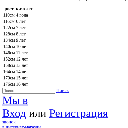
рост
к-во лет
110см
4 года
116см
6 лет
122см
7 лет
128см
8 лет
134см
9 лет
140см
10 лет
146см
11 лет
152см
12 лет
158см
13 лет
164см
14 лет
170см
15 лет
176см
16 лет
Поиск
Мы в
Вход
или
Регистрация
звонок
в интернет-магазин