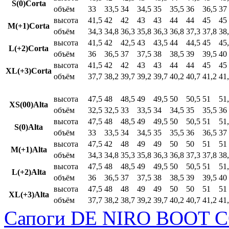
S(0)Corta
объём
33
33,5
34
34,5
35
35,5
36
36,5
37
высота
41,5
42
42
43
43
44
44
45
45
M(+1)Corta
объём
34,3
34,8
36,3
35,8
36,3
36,8
37,3
37,8
38
высота
41,5
42
42,5
43
43,5
44
44,5
45
45
L(+2)Corta
объём
36
36,5
37
37,5
38
38,5
39
39,5
40
высота
41,5
42
42
43
43
44
44
45
45
XL(+3)Corta
объём
37,7
38,2
39,7
39,2
39,7
40,2
40,7
41,2
41
высота
47,5
48
48,5
49
49,5
50
50,5
51
51
XS(00)Alta
объём
32,5
32,5
33
33,5
34
34,5
35
35,5
36
высота
47,5
48
48,5
49
49,5
50
50,5
51
51
S(0)Alta
объём
33
33,5
34
34,5
35
35,5
36
36,5
37
высота
47,5
42
48
49
49
50
50
51
51
M(+1)Alta
объём
34,3
34,8
35,3
35,8
36,3
36,8
37,3
37,8
38
высота
47,5
48
48,5
49
49,5
50
50,5
51
51
L(+2)Alta
объём
36
36,5
37
37,5
38
38,5
39
39,5
40
высота
47,5
48
48
49
49
50
50
51
51
XL(+3)Alta
объём
37,7
38,2
38,7
39,2
39,7
40,2
40,7
41,2
41
Сапоги DE NIRO BOOT C