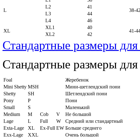
L2
41
L
38-4
L3
44
L4
46
XL1
40
XL
41-4
XL2
42
Стандартные размеры для
Стандартные размеры для
Foal
Жеребенок
Mini Shetty
MSH
Мини-шетлендский пони
Shetty
SH
Шетлендский пони
Pony
P
Пони
Small
S
Маленький
Medium
M
Cob
V
Не большой
Lage
L
Full
W
Средний или стандартный
Exta-Lage
XL
Ex-Full
EW
Больше среднего
Exx-Lage
XXL
Очень большой