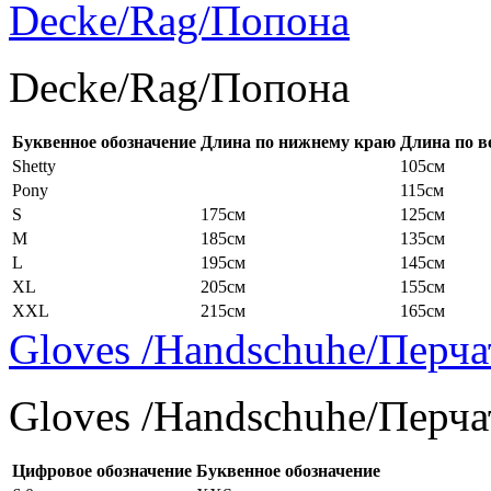
Decke/Rag/Попона
Decke/Rag/Попона
Буквенное обозначение
Длина по нижнему краю
Длина по в
Shetty
105см
Pony
115см
S
175см
125см
M
185см
135см
L
195см
145см
XL
205см
155см
XXL
215см
165см
Gloves /Handschuhe/Перча
Gloves /Handschuhe/Перча
Цифровое обозначение
Буквенное обозначение