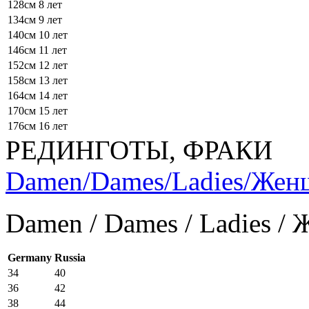
128см
8 лет
134см
9 лет
140см
10 лет
146см
11 лет
152см
12 лет
158см
13 лет
164см
14 лет
170см
15 лет
176см
16 лет
РЕДИНГОТЫ, ФРАКИ
Damen/Dames/Ladies/Же
Damen / Dames / Ladies /
Germany
Russia
34
40
36
42
38
44