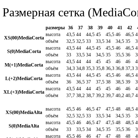
Размерная сетка (MediaCor
размеры
36
37
38
39
40
41
42
высота
43,5
44
44,5
45
45,5
46
46,5
4
XS(00)MediaCorta
объём
32,5
32,5
33
33,5
34
34,5
35
3
высота
43,5
44
44,5
45
45,5
46
46,5
4
S(0)MediaCorta
объём
33
33,5
34
34,5
35
35,5
36
3
высота
43,5
44
44
45
45
46
46
4
M(+1)MediaCorta
объём
34,3
34,8
35,3
35,8
36,3
36,8
37,3
3
высота
43,5
44
44,5
45
45,5
46
46,5
4
L(+2)MediaCorta
объём
36
36,5
37
37,5
38
38,5
39
3
высота
43,5
44
44
45
45
46
46
4
XL(+3)MediaCorta
объём
37,7
38,2
38,7
39,2
39,7
40,2
40,7
4
высота
45,5
46
46,5
47
47,5
48
48,5
4
XS(00)MediaAlta
объём
32,5
32,5
33
33,5
34
34,5
35
3
высота
45,5
46
46,5
47
47,5
48
48,5
4
S(0)MediaAlta
объём
33
33,5
34
34,5
35
35,5
36
3
высота
45,5
46
46
47
47
48
48
4