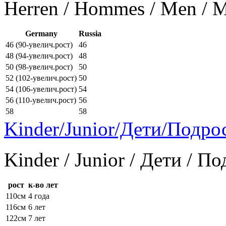
Herren / Hommes / Men /
Germany
Russia
46 (90-увелич.рост)
46
48 (94-увелич.рост)
48
50 (98-увелич.рост)
50
52 (102-увелич.рост)
50
54 (106-увелич.рост)
54
56 (110-увелич.рост)
56
58
58
Kinder/Junior/Дети/Подро
Kinder / Junior / Дети / П
рост
к-во лет
110см
4 года
116см
6 лет
122см
7 лет