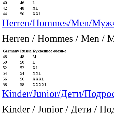
40
46
L
42
48
XL
44
50
XXL
Herren/Hommes/Men/Муж
Herren / Hommes / Men /
Germany
Russia
Буквенное обозн-е
48
48
M
50
50
L
52
52
XL
54
54
XXL
56
56
XXXL
58
58
XXXXL
Kinder/Junior/Дети/Подро
Kinder / Junior / Дети / П