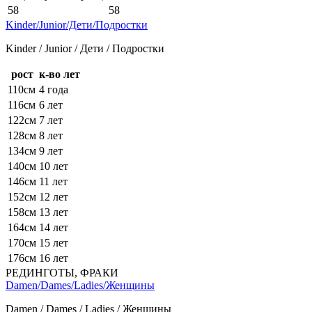
58
58
Kinder/Junior/Дети/Подростки
Kinder / Junior / Дети / Подростки
рост
к-во лет
110см
4 года
116см
6 лет
122см
7 лет
128см
8 лет
134см
9 лет
140см
10 лет
146см
11 лет
152см
12 лет
158см
13 лет
164см
14 лет
170см
15 лет
176см
16 лет
РЕДИНГОТЫ, ФРАКИ
Damen/Dames/Ladies/Женщины
Damen / Dames / Ladies / Женщины