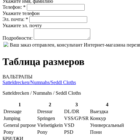
Укажите имя, фамилию
Телефон: *
Укажите телефон
Эл. почта: *
Укажите эл. почту
Подробности:
Ваш заказ отправлен, консультант Интернет-магазина пере
Таблица размеров
ВАЛЬТРАПЫ
Satteldrecken/Numnahs/Seddl Cloths
Satteldrecken / Numnahs / Seddl Cloths
1
2
3
4
Dressage
Dressur
DL/DR
Выездка
Jumping
Springen
VSS/GP/SR
Конкур
General purpose
Vielsetigkein
VSD
Универсальный
Pony
Pony
PSD
Пони
БРИДЖИ