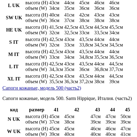
высота (H)
43см
44см
45см
46см
46см
L UK
объем (W)
34см
35см
36см
36см
36см
высота (H)
40см
41см
42см
43см
43см
SW UK
объем (W)
36см
37см
38см
38см
38см
высота (H)
41,5см
42,5см
43,5см
44,5см
45,5см
HE UK
объем (W)
32см
32,5см
33см
33,5см
34см
высота (H)
42,5см
43см
43,5см
44см
44см
S IT
объем (W)
32см
33см
33,8см
34,5см
34,5см
высота (H)
42,5см
43см
43,5см
44см
44см
M IT
объем (W)
33см
34см
34,8см
35,5см
36,5см
высота (H)
42,5см
43см
43,5см
44см
44,5см
L IT
объем (W)
34,3см
35см
36см
36,8см
37,7см
высота (H)
42,5см
43см
43,5см
44см
44,5см
XL IT
объем (W)
35,5см
36,3см
37,2см
38см
39см
Сапоги кожаные, модель 500 (часть2)
Сапоги кожаные, модель 500. Sarm Hippique, Италия. (часть2)
код
размер
41
42
43
44
45
высота (H)
45см
45см
47см
47см
50см
N UK
объем (W)
37см
38см
39см
39см
39см
высота (H)
45см
45см
46см
46см
47см
W UK
объем (W)
39см
40см
40см
40см
41см