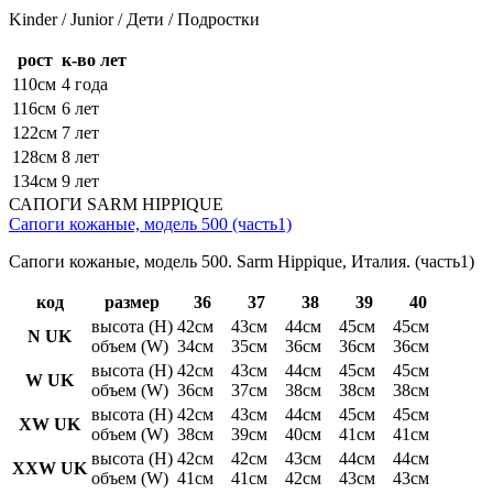
Kinder / Junior / Дети / Подростки
рост
к-во лет
110см
4 года
116см
6 лет
122см
7 лет
128см
8 лет
134см
9 лет
САПОГИ SARM HIPPIQUE
Сапоги кожаные, модель 500 (часть1)
Сапоги кожаные, модель 500. Sarm Hippique, Италия. (часть1)
код
размер
36
37
38
39
40
высота (H)
42см
43см
44см
45см
45см
N UK
объем (W)
34см
35см
36см
36см
36см
высота (H)
42см
43см
44см
45см
45см
W UK
объем (W)
36см
37см
38см
38см
38см
высота (H)
42см
43см
44см
45см
45см
XW UK
объем (W)
38см
39см
40см
41см
41см
высота (H)
42см
42см
43см
44см
44см
XXW UK
объем (W)
41см
41см
42см
43см
43см