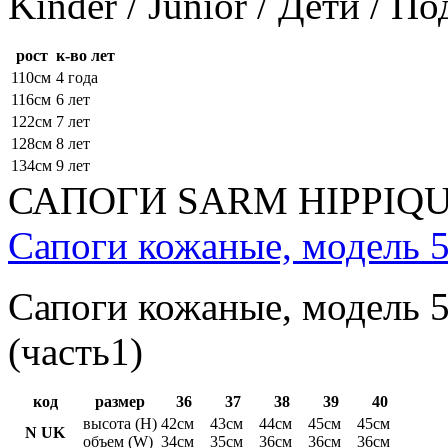
Kinder / Junior / Дети / П
рост
к-во лет
110см
4 года
116см
6 лет
122см
7 лет
128см
8 лет
134см
9 лет
САПОГИ SARM HIPPIQ
Сапоги кожаные, модель 5
Сапоги кожаные, модель 5
(часть1)
код
размер
36
37
38
39
40
высота (H)
42см
43см
44см
45см
45см
N UK
объем (W)
34см
35см
36см
36см
36см