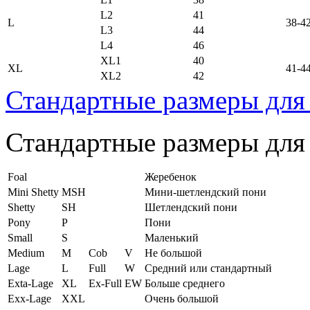
L2
41
L
38-4
L3
44
L4
46
XL1
40
XL
41-4
XL2
42
Стандартные размеры для
Стандартные размеры для
Foal
Жеребенок
Mini Shetty
MSH
Мини-шетлендский пони
Shetty
SH
Шетлендский пони
Pony
P
Пони
Small
S
Маленький
Medium
M
Cob
V
Не большой
Lage
L
Full
W
Средний или стандартный
Exta-Lage
XL
Ex-Full
EW
Больше среднего
Exx-Lage
XXL
Очень большой