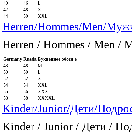
40
46
L
42
48
XL
44
50
XXL
Herren/Hommes/Men/Муж
Herren / Hommes / Men /
Germany
Russia
Буквенное обозн-е
48
48
M
50
50
L
52
52
XL
54
54
XXL
56
56
XXXL
58
58
XXXXL
Kinder/Junior/Дети/Подро
Kinder / Junior / Дети / П