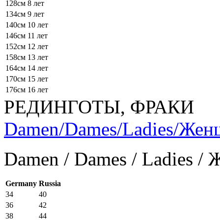
128см
8 лет
134см
9 лет
140см
10 лет
146см
11 лет
152см
12 лет
158см
13 лет
164см
14 лет
170см
15 лет
176см
16 лет
РЕДИНГОТЫ, ФРАКИ
Damen/Dames/Ladies/Же
Damen / Dames / Ladies /
Germany
Russia
34
40
36
42
38
44