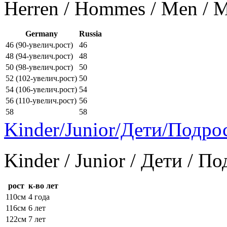
Herren / Hommes / Men /
Germany
Russia
46 (90-увелич.рост)
46
48 (94-увелич.рост)
48
50 (98-увелич.рост)
50
52 (102-увелич.рост)
50
54 (106-увелич.рост)
54
56 (110-увелич.рост)
56
58
58
Kinder/Junior/Дети/Подро
Kinder / Junior / Дети / П
рост
к-во лет
110см
4 года
116см
6 лет
122см
7 лет