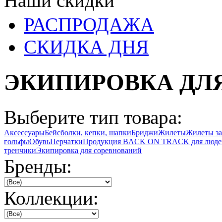
Наши скидки
РАСПРОДАЖА
СКИДКА ДНЯ
ЭКИПИРОВКА ДЛ
Выберите тип товара:
Аксессуары
Бейсболки, кепки, шапки
Бриджи
Жилеты
Жилеты з
гольфы
Обувь
Перчатки
Продукция BACK ON TRACK для люде
тренчики
Экипировка для соревнований
Бренды:
Коллекции: