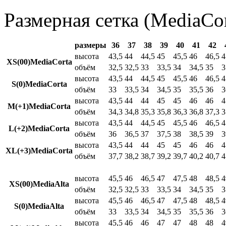
Размерная сетка (MediaCor
размеры
36
37
38
39
40
41
42
высота
43,5
44
44,5
45
45,5
46
46,5
4
XS(00)MediaCorta
объём
32,5
32,5
33
33,5
34
34,5
35
3
высота
43,5
44
44,5
45
45,5
46
46,5
4
S(0)MediaCorta
объём
33
33,5
34
34,5
35
35,5
36
3
высота
43,5
44
44
45
45
46
46
4
M(+1)MediaCorta
объём
34,3
34,8
35,3
35,8
36,3
36,8
37,3
3
высота
43,5
44
44,5
45
45,5
46
46,5
4
L(+2)MediaCorta
объём
36
36,5
37
37,5
38
38,5
39
3
высота
43,5
44
44
45
45
46
46
4
XL(+3)MediaCorta
объём
37,7
38,2
38,7
39,2
39,7
40,2
40,7
4
высота
45,5
46
46,5
47
47,5
48
48,5
4
XS(00)MediaAlta
объём
32,5
32,5
33
33,5
34
34,5
35
3
высота
45,5
46
46,5
47
47,5
48
48,5
4
S(0)MediaAlta
объём
33
33,5
34
34,5
35
35,5
36
3
высота
45,5
46
46
47
47
48
48
4