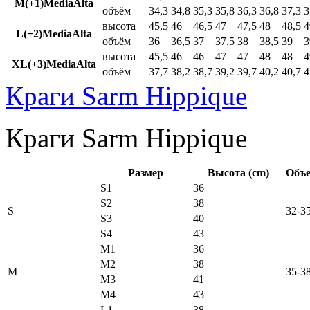
M(+1)MediaAlta
объём
34,3
34,8
35,3
35,8
36,3
36,8
37,3
3
высота
45,5
46
46,5
47
47,5
48
48,5
4
L(+2)MediaAlta
объём
36
36,5
37
37,5
38
38,5
39
3
высота
45,5
46
46
47
47
48
48
4
XL(+3)MediaAlta
объём
37,7
38,2
38,7
39,2
39,7
40,2
40,7
4
Краги Sarm Hippique
Краги Sarm Hippique
Размер
Высота (cm)
Объе
S1
36
S2
38
S
32-3
S3
40
S4
43
M1
36
M2
38
M
35-3
M3
41
M4
43
L1
38