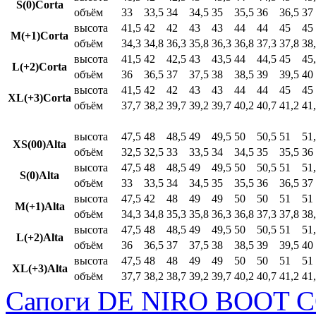
S(0)Corta
объём
33
33,5
34
34,5
35
35,5
36
36,5
37
высота
41,5
42
42
43
43
44
44
45
45
M(+1)Corta
объём
34,3
34,8
36,3
35,8
36,3
36,8
37,3
37,8
38
высота
41,5
42
42,5
43
43,5
44
44,5
45
45
L(+2)Corta
объём
36
36,5
37
37,5
38
38,5
39
39,5
40
высота
41,5
42
42
43
43
44
44
45
45
XL(+3)Corta
объём
37,7
38,2
39,7
39,2
39,7
40,2
40,7
41,2
41
высота
47,5
48
48,5
49
49,5
50
50,5
51
51
XS(00)Alta
объём
32,5
32,5
33
33,5
34
34,5
35
35,5
36
высота
47,5
48
48,5
49
49,5
50
50,5
51
51
S(0)Alta
объём
33
33,5
34
34,5
35
35,5
36
36,5
37
высота
47,5
42
48
49
49
50
50
51
51
M(+1)Alta
объём
34,3
34,8
35,3
35,8
36,3
36,8
37,3
37,8
38
высота
47,5
48
48,5
49
49,5
50
50,5
51
51
L(+2)Alta
объём
36
36,5
37
37,5
38
38,5
39
39,5
40
высота
47,5
48
48
49
49
50
50
51
51
XL(+3)Alta
объём
37,7
38,2
38,7
39,2
39,7
40,2
40,7
41,2
41
Сапоги DE NIRO BOOT C