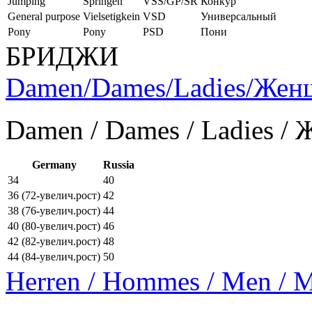
Jumping
Springen
VSS/GP/SR
Конкур
General purpose
Vielsetigkein
VSD
Универсальный
Pony
Pony
PSD
Пони
БРИДЖИ
Damen/Dames/Ladies/Же
Damen / Dames / Ladies /
Germany
Russia
34
40
36 (72-увелич.рост)
42
38 (76-увелич.рост)
44
40 (80-увелич.рост)
46
42 (82-увелич.рост)
48
44 (84-увелич.рост)
50
Herren / Hommes / Men /