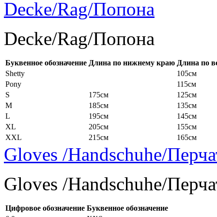
Decke/Rag/Попона
Decke/Rag/Попона
Буквенное обозначение
Длина по нижнему краю
Длина по в
Shetty
105см
Pony
115см
S
175см
125см
M
185см
135см
L
195см
145см
XL
205см
155см
XXL
215см
165см
Gloves /Handschuhe/Перча
Gloves /Handschuhe/Перча
Цифровое обозначение
Буквенное обозначение