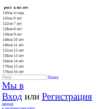
рост
к-во лет
110см
4 года
116см
6 лет
122см
7 лет
128см
8 лет
134см
9 лет
140см
10 лет
146см
11 лет
152см
12 лет
158см
13 лет
164см
14 лет
170см
15 лет
176см
16 лет
Поиск
Мы в
Вход
или
Регистрация
звонок
в интернет-магазин