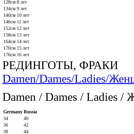
128см
8 лет
134см
9 лет
140см
10 лет
146см
11 лет
152см
12 лет
158см
13 лет
164см
14 лет
170см
15 лет
176см
16 лет
РЕДИНГОТЫ, ФРАКИ
Damen/Dames/Ladies/Же
Damen / Dames / Ladies /
Germany
Russia
34
40
36
42
38
44