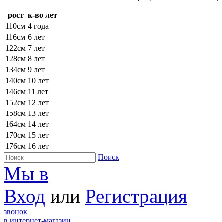
рост
к-во лет
110см
4 года
116см
6 лет
122см
7 лет
128см
8 лет
134см
9 лет
140см
10 лет
146см
11 лет
152см
12 лет
158см
13 лет
164см
14 лет
170см
15 лет
176см
16 лет
Поиск
Мы в
Вход
или
Регистрация
звонок
в интернет-магазин