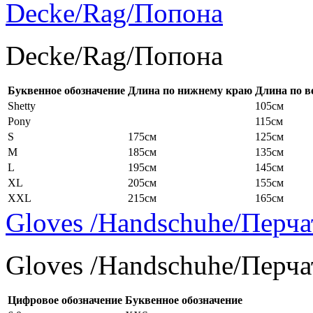
Decke/Rag/Попона
Decke/Rag/Попона
Буквенное обозначение
Длина по нижнему краю
Длина по в
Shetty
105см
Pony
115см
S
175см
125см
M
185см
135см
L
195см
145см
XL
205см
155см
XXL
215см
165см
Gloves /Handschuhe/Перча
Gloves /Handschuhe/Перча
Цифровое обозначение
Буквенное обозначение