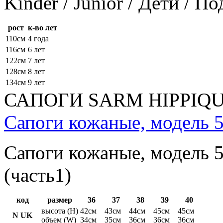
Kinder / Junior / Дети / П
рост
к-во лет
110см
4 года
116см
6 лет
122см
7 лет
128см
8 лет
134см
9 лет
САПОГИ SARM HIPPIQ
Сапоги кожаные, модель 5
Сапоги кожаные, модель 5
(часть1)
код
размер
36
37
38
39
40
высота (H)
42см
43см
44см
45см
45см
N UK
объем (W)
34см
35см
36см
36см
36см