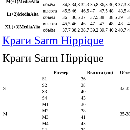
M(+1)MediaAlta
объём
34,3
34,8
35,3
35,8
36,3
36,8
37,3
3
высота
45,5
46
46,5
47
47,5
48
48,5
4
L(+2)MediaAlta
объём
36
36,5
37
37,5
38
38,5
39
3
высота
45,5
46
46
47
47
48
48
4
XL(+3)MediaAlta
объём
37,7
38,2
38,7
39,2
39,7
40,2
40,7
4
Краги Sarm Hippique
Краги Sarm Hippique
Размер
Высота (cm)
Объе
S1
36
S2
38
S
32-3
S3
40
S4
43
M1
36
M2
38
M
35-3
M3
41
M4
43
L1
38