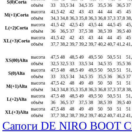
S(0)Corta
объём
33
33,5
34
34,5
35
35,5
36
36,5
37
высота
41,5
42
42
43
43
44
44
45
45
M(+1)Corta
объём
34,3
34,8
36,3
35,8
36,3
36,8
37,3
37,8
38
высота
41,5
42
42,5
43
43,5
44
44,5
45
45
L(+2)Corta
объём
36
36,5
37
37,5
38
38,5
39
39,5
40
высота
41,5
42
42
43
43
44
44
45
45
XL(+3)Corta
объём
37,7
38,2
39,7
39,2
39,7
40,2
40,7
41,2
41
высота
47,5
48
48,5
49
49,5
50
50,5
51
51
XS(00)Alta
объём
32,5
32,5
33
33,5
34
34,5
35
35,5
36
высота
47,5
48
48,5
49
49,5
50
50,5
51
51
S(0)Alta
объём
33
33,5
34
34,5
35
35,5
36
36,5
37
высота
47,5
42
48
49
49
50
50
51
51
M(+1)Alta
объём
34,3
34,8
35,3
35,8
36,3
36,8
37,3
37,8
38
высота
47,5
48
48,5
49
49,5
50
50,5
51
51
L(+2)Alta
объём
36
36,5
37
37,5
38
38,5
39
39,5
40
высота
47,5
48
48
49
49
50
50
51
51
XL(+3)Alta
объём
37,7
38,2
38,7
39,2
39,7
40,2
40,7
41,2
41
Сапоги DE NIRO BOOT C