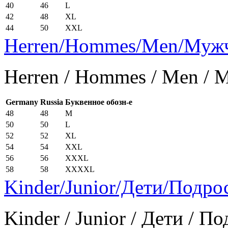
40
46
L
42
48
XL
44
50
XXL
Herren/Hommes/Men/Муж
Herren / Hommes / Men /
Germany
Russia
Буквенное обозн-е
48
48
M
50
50
L
52
52
XL
54
54
XXL
56
56
XXXL
58
58
XXXXL
Kinder/Junior/Дети/Подро
Kinder / Junior / Дети / П