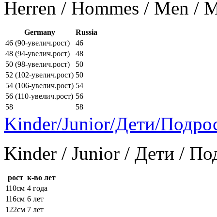
Herren / Hommes / Men /
Germany
Russia
46 (90-увелич.рост)
46
48 (94-увелич.рост)
48
50 (98-увелич.рост)
50
52 (102-увелич.рост)
50
54 (106-увелич.рост)
54
56 (110-увелич.рост)
56
58
58
Kinder/Junior/Дети/Подро
Kinder / Junior / Дети / П
рост
к-во лет
110см
4 года
116см
6 лет
122см
7 лет