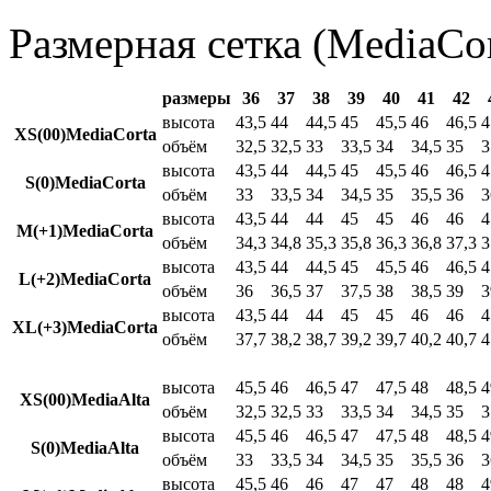
Размерная сетка (MediaCor
размеры
36
37
38
39
40
41
42
высота
43,5
44
44,5
45
45,5
46
46,5
4
XS(00)MediaCorta
объём
32,5
32,5
33
33,5
34
34,5
35
3
высота
43,5
44
44,5
45
45,5
46
46,5
4
S(0)MediaCorta
объём
33
33,5
34
34,5
35
35,5
36
3
высота
43,5
44
44
45
45
46
46
4
M(+1)MediaCorta
объём
34,3
34,8
35,3
35,8
36,3
36,8
37,3
3
высота
43,5
44
44,5
45
45,5
46
46,5
4
L(+2)MediaCorta
объём
36
36,5
37
37,5
38
38,5
39
3
высота
43,5
44
44
45
45
46
46
4
XL(+3)MediaCorta
объём
37,7
38,2
38,7
39,2
39,7
40,2
40,7
4
высота
45,5
46
46,5
47
47,5
48
48,5
4
XS(00)MediaAlta
объём
32,5
32,5
33
33,5
34
34,5
35
3
высота
45,5
46
46,5
47
47,5
48
48,5
4
S(0)MediaAlta
объём
33
33,5
34
34,5
35
35,5
36
3
высота
45,5
46
46
47
47
48
48
4