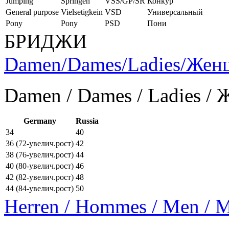
Jumping
Springen
VSS/GP/SR
Конкур
General purpose
Vielsetigkein
VSD
Универсальный
Pony
Pony
PSD
Пони
БРИДЖИ
Damen/Dames/Ladies/Же
Damen / Dames / Ladies /
Germany
Russia
34
40
36 (72-увелич.рост)
42
38 (76-увелич.рост)
44
40 (80-увелич.рост)
46
42 (82-увелич.рост)
48
44 (84-увелич.рост)
50
Herren / Hommes / Men /