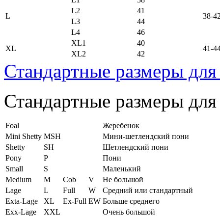
L2
41
L
38-4
L3
44
L4
46
XL1
40
XL
41-4
XL2
42
Стандартные размеры для
Стандартные размеры для
Foal
Жеребенок
Mini Shetty
MSH
Мини-шетлендский пони
Shetty
SH
Шетлендский пони
Pony
P
Пони
Small
S
Маленький
Medium
M
Cob
V
Не большой
Lage
L
Full
W
Средний или стандартный
Exta-Lage
XL
Ex-Full
EW
Больше среднего
Exx-Lage
XXL
Очень большой