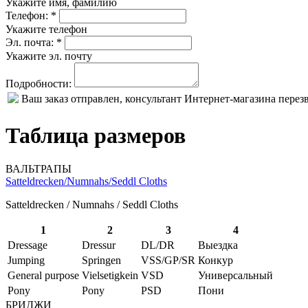
Укажите имя, фамилию
Телефон: *
Укажите телефон
Эл. почта: *
Укажите эл. почту
Подробности:
Ваш заказ отправлен, консультант Интернет-магазина пере
Таблица размеров
ВАЛЬТРАПЫ
Satteldrecken/Numnahs/Seddl Cloths
Satteldrecken / Numnahs / Seddl Cloths
1
2
3
4
Dressage
Dressur
DL/DR
Выездка
Jumping
Springen
VSS/GP/SR
Конкур
General purpose
Vielsetigkein
VSD
Универсальный
Pony
Pony
PSD
Пони
БРИДЖИ