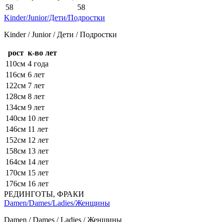
58
58
Kinder/Junior/Дети/Подростки
Kinder / Junior / Дети / Подростки
рост
к-во лет
110см
4 года
116см
6 лет
122см
7 лет
128см
8 лет
134см
9 лет
140см
10 лет
146см
11 лет
152см
12 лет
158см
13 лет
164см
14 лет
170см
15 лет
176см
16 лет
РЕДИНГОТЫ, ФРАКИ
Damen/Dames/Ladies/Женщины
Damen / Dames / Ladies / Женщины