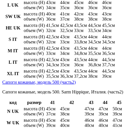
высота (H)
43см
44см
45см
46см
46см
L UK
объем (W)
34см
35см
36см
36см
36см
высота (H)
40см
41см
42см
43см
43см
SW UK
объем (W)
36см
37см
38см
38см
38см
высота (H)
41,5см
42,5см
43,5см
44,5см
45,5см
HE UK
объем (W)
32см
32,5см
33см
33,5см
34см
высота (H)
42,5см
43см
43,5см
44см
44см
S IT
объем (W)
32см
33см
33,8см
34,5см
34,5см
высота (H)
42,5см
43см
43,5см
44см
44см
M IT
объем (W)
33см
34см
34,8см
35,5см
36,5см
высота (H)
42,5см
43см
43,5см
44см
44,5см
L IT
объем (W)
34,3см
35см
36см
36,8см
37,7см
высота (H)
42,5см
43см
43,5см
44см
44,5см
XL IT
объем (W)
35,5см
36,3см
37,2см
38см
39см
Сапоги кожаные, модель 500 (часть2)
Сапоги кожаные, модель 500. Sarm Hippique, Италия. (часть2)
код
размер
41
42
43
44
45
высота (H)
45см
45см
47см
47см
50см
N UK
объем (W)
37см
38см
39см
39см
39см
высота (H)
45см
45см
46см
46см
47см
W UK
объем (W)
39см
40см
40см
40см
41см