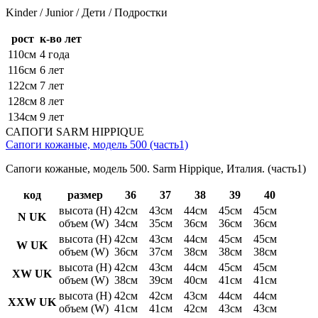
Kinder / Junior / Дети / Подростки
рост
к-во лет
110см
4 года
116см
6 лет
122см
7 лет
128см
8 лет
134см
9 лет
САПОГИ SARM HIPPIQUE
Сапоги кожаные, модель 500 (часть1)
Сапоги кожаные, модель 500. Sarm Hippique, Италия. (часть1)
код
размер
36
37
38
39
40
высота (H)
42см
43см
44см
45см
45см
N UK
объем (W)
34см
35см
36см
36см
36см
высота (H)
42см
43см
44см
45см
45см
W UK
объем (W)
36см
37см
38см
38см
38см
высота (H)
42см
43см
44см
45см
45см
XW UK
объем (W)
38см
39см
40см
41см
41см
высота (H)
42см
42см
43см
44см
44см
XXW UK
объем (W)
41см
41см
42см
43см
43см