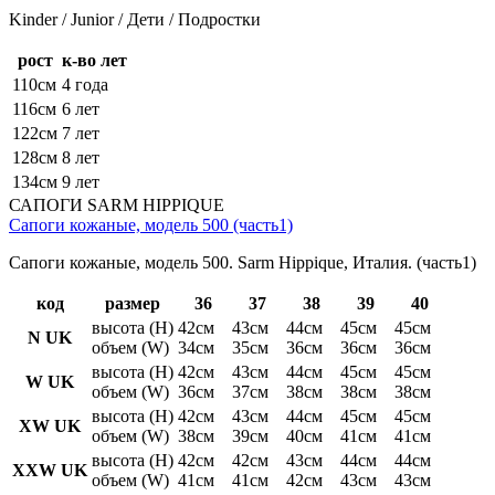
Kinder / Junior / Дети / Подростки
рост
к-во лет
110см
4 года
116см
6 лет
122см
7 лет
128см
8 лет
134см
9 лет
САПОГИ SARM HIPPIQUE
Сапоги кожаные, модель 500 (часть1)
Сапоги кожаные, модель 500. Sarm Hippique, Италия. (часть1)
код
размер
36
37
38
39
40
высота (H)
42см
43см
44см
45см
45см
N UK
объем (W)
34см
35см
36см
36см
36см
высота (H)
42см
43см
44см
45см
45см
W UK
объем (W)
36см
37см
38см
38см
38см
высота (H)
42см
43см
44см
45см
45см
XW UK
объем (W)
38см
39см
40см
41см
41см
высота (H)
42см
42см
43см
44см
44см
XXW UK
объем (W)
41см
41см
42см
43см
43см