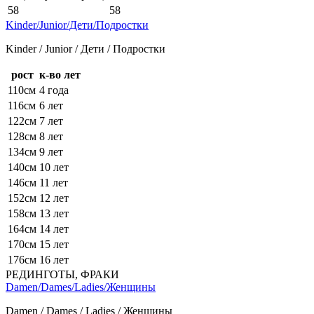
58
58
Kinder/Junior/Дети/Подростки
Kinder / Junior / Дети / Подростки
рост
к-во лет
110см
4 года
116см
6 лет
122см
7 лет
128см
8 лет
134см
9 лет
140см
10 лет
146см
11 лет
152см
12 лет
158см
13 лет
164см
14 лет
170см
15 лет
176см
16 лет
РЕДИНГОТЫ, ФРАКИ
Damen/Dames/Ladies/Женщины
Damen / Dames / Ladies / Женщины