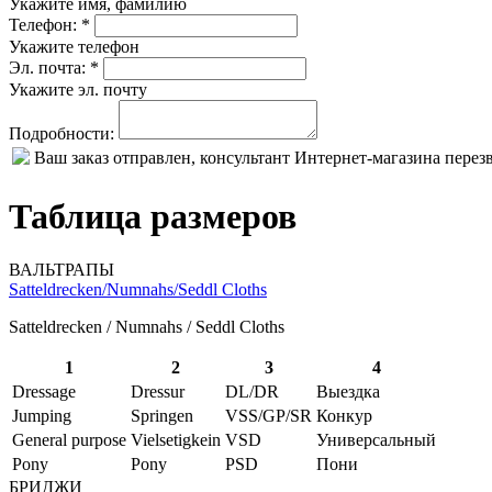
Укажите имя, фамилию
Телефон: *
Укажите телефон
Эл. почта: *
Укажите эл. почту
Подробности:
Ваш заказ отправлен, консультант Интернет-магазина пере
Таблица размеров
ВАЛЬТРАПЫ
Satteldrecken/Numnahs/Seddl Cloths
Satteldrecken / Numnahs / Seddl Cloths
1
2
3
4
Dressage
Dressur
DL/DR
Выездка
Jumping
Springen
VSS/GP/SR
Конкур
General purpose
Vielsetigkein
VSD
Универсальный
Pony
Pony
PSD
Пони
БРИДЖИ