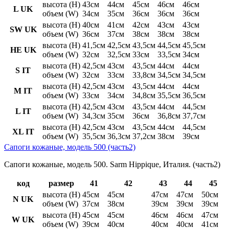
высота (H)
43см
44см
45см
46см
46см
L UK
объем (W)
34см
35см
36см
36см
36см
высота (H)
40см
41см
42см
43см
43см
SW UK
объем (W)
36см
37см
38см
38см
38см
высота (H)
41,5см
42,5см
43,5см
44,5см
45,5см
HE UK
объем (W)
32см
32,5см
33см
33,5см
34см
высота (H)
42,5см
43см
43,5см
44см
44см
S IT
объем (W)
32см
33см
33,8см
34,5см
34,5см
высота (H)
42,5см
43см
43,5см
44см
44см
M IT
объем (W)
33см
34см
34,8см
35,5см
36,5см
высота (H)
42,5см
43см
43,5см
44см
44,5см
L IT
объем (W)
34,3см
35см
36см
36,8см
37,7см
высота (H)
42,5см
43см
43,5см
44см
44,5см
XL IT
объем (W)
35,5см
36,3см
37,2см
38см
39см
Сапоги кожаные, модель 500 (часть2)
Сапоги кожаные, модель 500. Sarm Hippique, Италия. (часть2)
код
размер
41
42
43
44
45
высота (H)
45см
45см
47см
47см
50см
N UK
объем (W)
37см
38см
39см
39см
39см
высота (H)
45см
45см
46см
46см
47см
W UK
объем (W)
39см
40см
40см
40см
41см