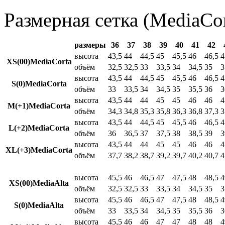
Размерная сетка (MediaCor
размеры
36
37
38
39
40
41
42
высота
43,5
44
44,5
45
45,5
46
46,5
4
XS(00)MediaCorta
объём
32,5
32,5
33
33,5
34
34,5
35
3
высота
43,5
44
44,5
45
45,5
46
46,5
4
S(0)MediaCorta
объём
33
33,5
34
34,5
35
35,5
36
3
высота
43,5
44
44
45
45
46
46
4
M(+1)MediaCorta
объём
34,3
34,8
35,3
35,8
36,3
36,8
37,3
3
высота
43,5
44
44,5
45
45,5
46
46,5
4
L(+2)MediaCorta
объём
36
36,5
37
37,5
38
38,5
39
3
высота
43,5
44
44
45
45
46
46
4
XL(+3)MediaCorta
объём
37,7
38,2
38,7
39,2
39,7
40,2
40,7
4
высота
45,5
46
46,5
47
47,5
48
48,5
4
XS(00)MediaAlta
объём
32,5
32,5
33
33,5
34
34,5
35
3
высота
45,5
46
46,5
47
47,5
48
48,5
4
S(0)MediaAlta
объём
33
33,5
34
34,5
35
35,5
36
3
высота
45,5
46
46
47
47
48
48
4