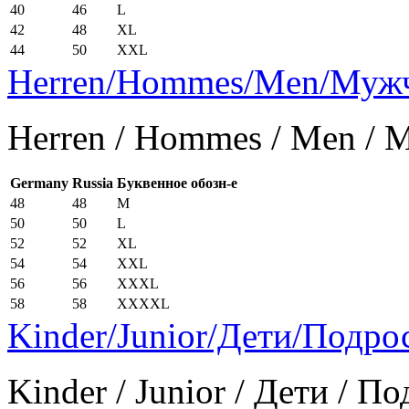
40
46
L
42
48
XL
44
50
XXL
Herren/Hommes/Men/Муж
Herren / Hommes / Men /
Germany
Russia
Буквенное обозн-е
48
48
M
50
50
L
52
52
XL
54
54
XXL
56
56
XXXL
58
58
XXXXL
Kinder/Junior/Дети/Подро
Kinder / Junior / Дети / П