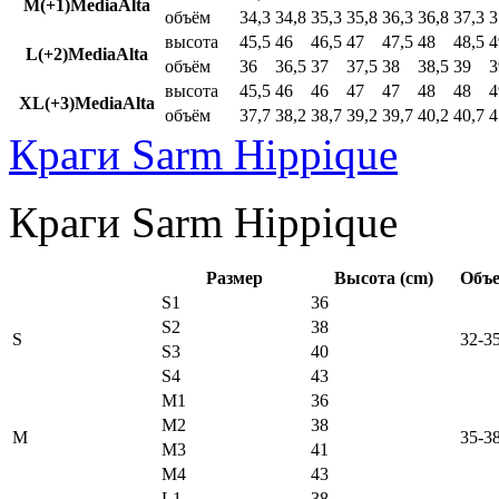
M(+1)MediaAlta
объём
34,3
34,8
35,3
35,8
36,3
36,8
37,3
3
высота
45,5
46
46,5
47
47,5
48
48,5
4
L(+2)MediaAlta
объём
36
36,5
37
37,5
38
38,5
39
3
высота
45,5
46
46
47
47
48
48
4
XL(+3)MediaAlta
объём
37,7
38,2
38,7
39,2
39,7
40,2
40,7
4
Краги Sarm Hippique
Краги Sarm Hippique
Размер
Высота (cm)
Объе
S1
36
S2
38
S
32-3
S3
40
S4
43
M1
36
M2
38
M
35-3
M3
41
M4
43
L1
38