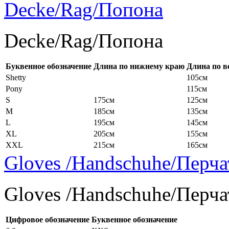
Decke/Rag/Попона
Decke/Rag/Попона
Буквенное обозначение
Длина по нижнему краю
Длина по в
Shetty
105см
Pony
115см
S
175см
125см
M
185см
135см
L
195см
145см
XL
205см
155см
XXL
215см
165см
Gloves /Handschuhe/Перча
Gloves /Handschuhe/Перча
Цифровое обозначение
Буквенное обозначение