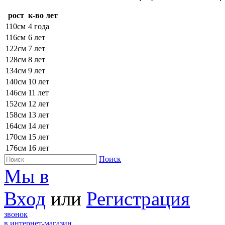
рост
к-во лет
110см
4 года
116см
6 лет
122см
7 лет
128см
8 лет
134см
9 лет
140см
10 лет
146см
11 лет
152см
12 лет
158см
13 лет
164см
14 лет
170см
15 лет
176см
16 лет
Поиск
Мы в
Вход
или
Регистрация
звонок
в интернет-магазин