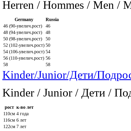
Herren / Hommes / Men /
Germany
Russia
46 (90-увелич.рост)
46
48 (94-увелич.рост)
48
50 (98-увелич.рост)
50
52 (102-увелич.рост)
50
54 (106-увелич.рост)
54
56 (110-увелич.рост)
56
58
58
Kinder/Junior/Дети/Подро
Kinder / Junior / Дети / П
рост
к-во лет
110см
4 года
116см
6 лет
122см
7 лет