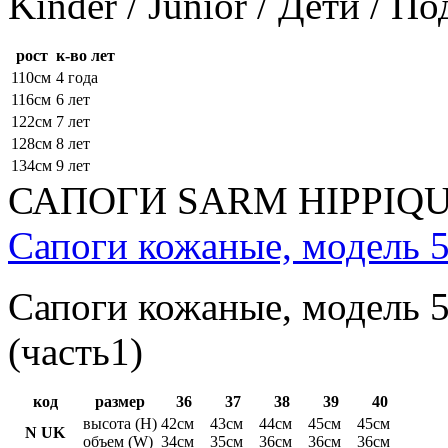
Kinder / Junior / Дети / П
рост
к-во лет
110см
4 года
116см
6 лет
122см
7 лет
128см
8 лет
134см
9 лет
САПОГИ SARM HIPPIQ
Сапоги кожаные, модель 5
Сапоги кожаные, модель 5
(часть1)
код
размер
36
37
38
39
40
высота (H)
42см
43см
44см
45см
45см
N UK
объем (W)
34см
35см
36см
36см
36см