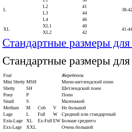
L2
41
L
38-4
L3
44
L4
46
XL1
40
XL
41-4
XL2
42
Стандартные размеры для
Стандартные размеры для
Foal
Жеребенок
Mini Shetty
MSH
Мини-шетлендский пони
Shetty
SH
Шетлендский пони
Pony
P
Пони
Small
S
Маленький
Medium
M
Cob
V
Не большой
Lage
L
Full
W
Средний или стандартный
Exta-Lage
XL
Ex-Full
EW
Больше среднего
Exx-Lage
XXL
Очень большой