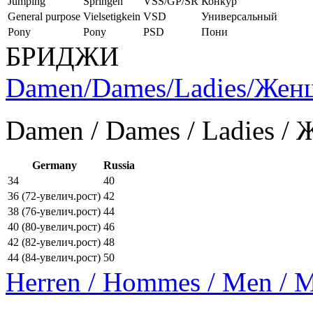
Jumping
Springen
VSS/GP/SR
Конкур
General purpose
Vielsetigkein
VSD
Универсальный
Pony
Pony
PSD
Пони
БРИДЖИ
Damen/Dames/Ladies/Же
Damen / Dames / Ladies /
Germany
Russia
34
40
36 (72-увелич.рост)
42
38 (76-увелич.рост)
44
40 (80-увелич.рост)
46
42 (82-увелич.рост)
48
44 (84-увелич.рост)
50
Herren / Hommes / Men /