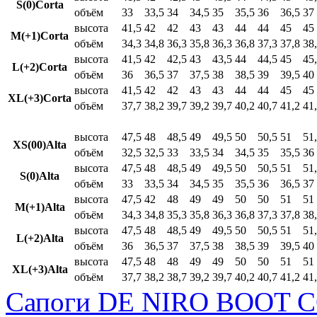
S(0)Corta
объём
33
33,5
34
34,5
35
35,5
36
36,5
37
высота
41,5
42
42
43
43
44
44
45
45
M(+1)Corta
объём
34,3
34,8
36,3
35,8
36,3
36,8
37,3
37,8
38
высота
41,5
42
42,5
43
43,5
44
44,5
45
45
L(+2)Corta
объём
36
36,5
37
37,5
38
38,5
39
39,5
40
высота
41,5
42
42
43
43
44
44
45
45
XL(+3)Corta
объём
37,7
38,2
39,7
39,2
39,7
40,2
40,7
41,2
41
высота
47,5
48
48,5
49
49,5
50
50,5
51
51
XS(00)Alta
объём
32,5
32,5
33
33,5
34
34,5
35
35,5
36
высота
47,5
48
48,5
49
49,5
50
50,5
51
51
S(0)Alta
объём
33
33,5
34
34,5
35
35,5
36
36,5
37
высота
47,5
42
48
49
49
50
50
51
51
M(+1)Alta
объём
34,3
34,8
35,3
35,8
36,3
36,8
37,3
37,8
38
высота
47,5
48
48,5
49
49,5
50
50,5
51
51
L(+2)Alta
объём
36
36,5
37
37,5
38
38,5
39
39,5
40
высота
47,5
48
48
49
49
50
50
51
51
XL(+3)Alta
объём
37,7
38,2
38,7
39,2
39,7
40,2
40,7
41,2
41
Сапоги DE NIRO BOOT C