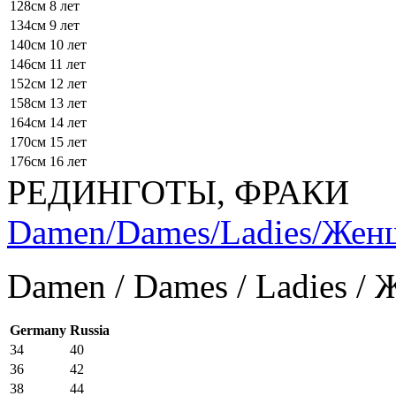
128см
8 лет
134см
9 лет
140см
10 лет
146см
11 лет
152см
12 лет
158см
13 лет
164см
14 лет
170см
15 лет
176см
16 лет
РЕДИНГОТЫ, ФРАКИ
Damen/Dames/Ladies/Же
Damen / Dames / Ladies /
Germany
Russia
34
40
36
42
38
44