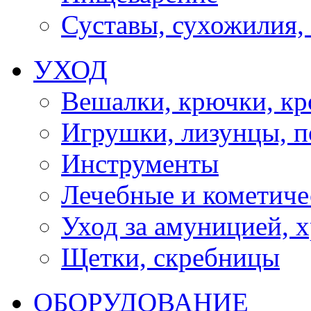
Суставы, сухожилия,
УХОД
Вешалки, крючки, к
Игрушки, лизунцы, 
Инструменты
Лечебные и кометиче
Уход за амуницией, х
Щетки, скребницы
ОБОРУДОВАНИЕ