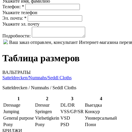
Укажите имя, фамилию
Телефон: *
Укажите телефон
Эл. почта: *
Укажите эл. почту
Подробности:
Ваш заказ отправлен, консультант Интернет-магазина пере
Таблица размеров
ВАЛЬТРАПЫ
Satteldrecken/Numnahs/Seddl Cloths
Satteldrecken / Numnahs / Seddl Cloths
1
2
3
4
Dressage
Dressur
DL/DR
Выездка
Jumping
Springen
VSS/GP/SR
Конкур
General purpose
Vielsetigkein
VSD
Универсальный
Pony
Pony
PSD
Пони
БРИДЖИ