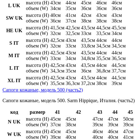
высота (H)
43см
44см
45см
46см
46см
L UK
объем (W)
34см
35см
36см
36см
36см
высота (H)
40см
41см
42см
43см
43см
SW UK
объем (W)
36см
37см
38см
38см
38см
высота (H)
41,5см
42,5см
43,5см
44,5см
45,5см
HE UK
объем (W)
32см
32,5см
33см
33,5см
34см
высота (H)
42,5см
43см
43,5см
44см
44см
S IT
объем (W)
32см
33см
33,8см
34,5см
34,5см
высота (H)
42,5см
43см
43,5см
44см
44см
M IT
объем (W)
33см
34см
34,8см
35,5см
36,5см
высота (H)
42,5см
43см
43,5см
44см
44,5см
L IT
объем (W)
34,3см
35см
36см
36,8см
37,7см
высота (H)
42,5см
43см
43,5см
44см
44,5см
XL IT
объем (W)
35,5см
36,3см
37,2см
38см
39см
Сапоги кожаные, модель 500 (часть2)
Сапоги кожаные, модель 500. Sarm Hippique, Италия. (часть2)
код
размер
41
42
43
44
45
высота (H)
45см
45см
47см
47см
50см
N UK
объем (W)
37см
38см
39см
39см
39см
высота (H)
45см
45см
46см
46см
47см
W UK
объем (W)
39см
40см
40см
40см
41см