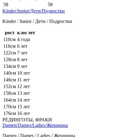
58
58
Kinder/Junior/Дети/Подростки
Kinder / Junior / Дети / Подростки
рост
к-во лет
110см
4 года
116см
6 лет
122см
7 лет
128см
8 лет
134см
9 лет
140см
10 лет
146см
11 лет
152см
12 лет
158см
13 лет
164см
14 лет
170см
15 лет
176см
16 лет
РЕДИНГОТЫ, ФРАКИ
Damen/Dames/Ladies/Женщины
Damen / Dames / Ladies / Женщины