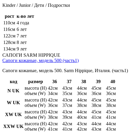
Kinder / Junior / Дети / Подростки
рост
к-во лет
110см
4 года
116см
6 лет
122см
7 лет
128см
8 лет
134см
9 лет
САПОГИ SARM HIPPIQUE
Сапоги кожаные, модель 500 (часть1)
Сапоги кожаные, модель 500. Sarm Hippique, Италия. (часть1)
код
размер
36
37
38
39
40
высота (H)
42см
43см
44см
45см
45см
N UK
объем (W)
34см
35см
36см
36см
36см
высота (H)
42см
43см
44см
45см
45см
W UK
объем (W)
36см
37см
38см
38см
38см
высота (H)
42см
43см
44см
45см
45см
XW UK
объем (W)
38см
39см
40см
41см
41см
высота (H)
42см
42см
43см
44см
44см
XXW UK
объем (W)
41см
41см
42см
43см
43см