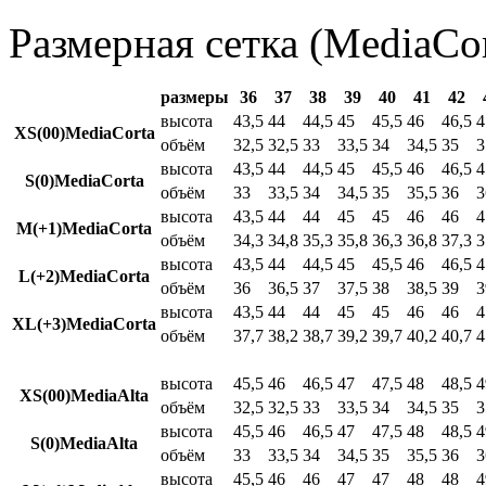
Размерная сетка (MediaCor
размеры
36
37
38
39
40
41
42
высота
43,5
44
44,5
45
45,5
46
46,5
4
XS(00)MediaCorta
объём
32,5
32,5
33
33,5
34
34,5
35
3
высота
43,5
44
44,5
45
45,5
46
46,5
4
S(0)MediaCorta
объём
33
33,5
34
34,5
35
35,5
36
3
высота
43,5
44
44
45
45
46
46
4
M(+1)MediaCorta
объём
34,3
34,8
35,3
35,8
36,3
36,8
37,3
3
высота
43,5
44
44,5
45
45,5
46
46,5
4
L(+2)MediaCorta
объём
36
36,5
37
37,5
38
38,5
39
3
высота
43,5
44
44
45
45
46
46
4
XL(+3)MediaCorta
объём
37,7
38,2
38,7
39,2
39,7
40,2
40,7
4
высота
45,5
46
46,5
47
47,5
48
48,5
4
XS(00)MediaAlta
объём
32,5
32,5
33
33,5
34
34,5
35
3
высота
45,5
46
46,5
47
47,5
48
48,5
4
S(0)MediaAlta
объём
33
33,5
34
34,5
35
35,5
36
3
высота
45,5
46
46
47
47
48
48
4