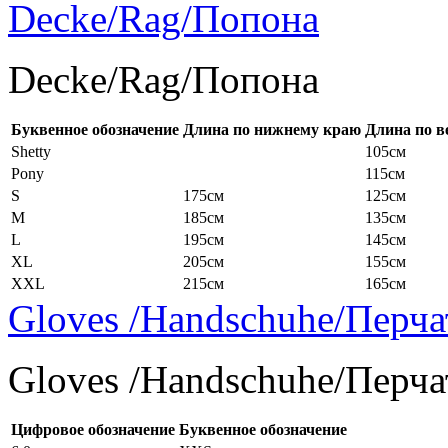
Decke/Rag/Попона
Decke/Rag/Попона
Буквенное обозначение
Длина по нижнему краю
Длина по в
Shetty
105см
Pony
115см
S
175см
125см
M
185см
135см
L
195см
145см
XL
205см
155см
XXL
215см
165см
Gloves /Handschuhe/Перча
Gloves /Handschuhe/Перча
Цифровое обозначение
Буквенное обозначение