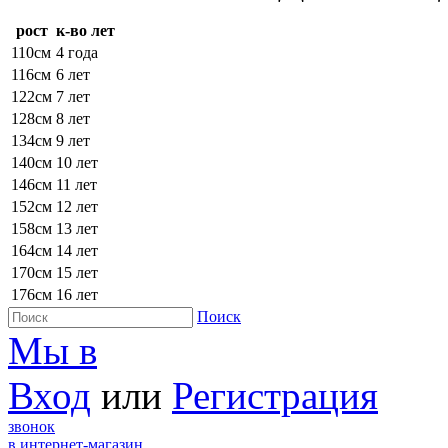
рост
к-во лет
110см
4 года
116см
6 лет
122см
7 лет
128см
8 лет
134см
9 лет
140см
10 лет
146см
11 лет
152см
12 лет
158см
13 лет
164см
14 лет
170см
15 лет
176см
16 лет
Поиск
Мы в
Вход
или
Регистрация
звонок
в интернет-магазин