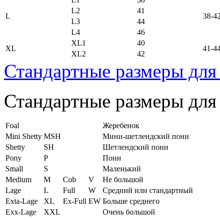
L2
41
L
38-4
L3
44
L4
46
XL1
40
XL
41-4
XL2
42
Стандартные размеры для
Стандартные размеры для
Foal
Жеребенок
Mini Shetty
MSH
Мини-шетлендский пони
Shetty
SH
Шетлендский пони
Pony
P
Пони
Small
S
Маленький
Medium
M
Cob
V
Не большой
Lage
L
Full
W
Средний или стандартный
Exta-Lage
XL
Ex-Full
EW
Больше среднего
Exx-Lage
XXL
Очень большой