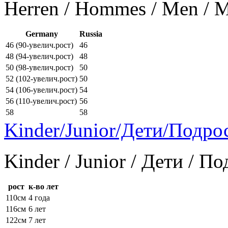
Herren / Hommes / Men /
Germany
Russia
46 (90-увелич.рост)
46
48 (94-увелич.рост)
48
50 (98-увелич.рост)
50
52 (102-увелич.рост)
50
54 (106-увелич.рост)
54
56 (110-увелич.рост)
56
58
58
Kinder/Junior/Дети/Подро
Kinder / Junior / Дети / П
рост
к-во лет
110см
4 года
116см
6 лет
122см
7 лет