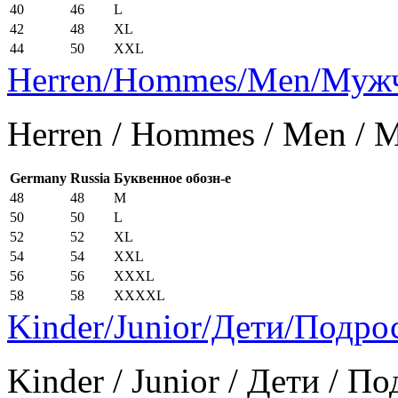
40
46
L
42
48
XL
44
50
XXL
Herren/Hommes/Men/Муж
Herren / Hommes / Men /
Germany
Russia
Буквенное обозн-е
48
48
M
50
50
L
52
52
XL
54
54
XXL
56
56
XXXL
58
58
XXXXL
Kinder/Junior/Дети/Подро
Kinder / Junior / Дети / П