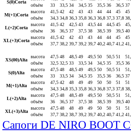
S(0)Corta
объём
33
33,5
34
34,5
35
35,5
36
36,5
37
высота
41,5
42
42
43
43
44
44
45
45
M(+1)Corta
объём
34,3
34,8
36,3
35,8
36,3
36,8
37,3
37,8
38
высота
41,5
42
42,5
43
43,5
44
44,5
45
45
L(+2)Corta
объём
36
36,5
37
37,5
38
38,5
39
39,5
40
высота
41,5
42
42
43
43
44
44
45
45
XL(+3)Corta
объём
37,7
38,2
39,7
39,2
39,7
40,2
40,7
41,2
41
высота
47,5
48
48,5
49
49,5
50
50,5
51
51
XS(00)Alta
объём
32,5
32,5
33
33,5
34
34,5
35
35,5
36
высота
47,5
48
48,5
49
49,5
50
50,5
51
51
S(0)Alta
объём
33
33,5
34
34,5
35
35,5
36
36,5
37
высота
47,5
42
48
49
49
50
50
51
51
M(+1)Alta
объём
34,3
34,8
35,3
35,8
36,3
36,8
37,3
37,8
38
высота
47,5
48
48,5
49
49,5
50
50,5
51
51
L(+2)Alta
объём
36
36,5
37
37,5
38
38,5
39
39,5
40
высота
47,5
48
48
49
49
50
50
51
51
XL(+3)Alta
объём
37,7
38,2
38,7
39,2
39,7
40,2
40,7
41,2
41
Сапоги DE NIRO BOOT C