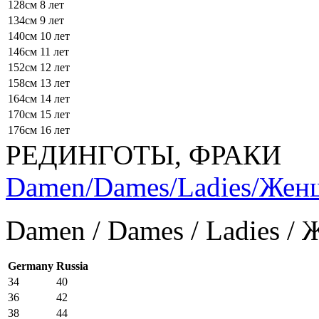
128см
8 лет
134см
9 лет
140см
10 лет
146см
11 лет
152см
12 лет
158см
13 лет
164см
14 лет
170см
15 лет
176см
16 лет
РЕДИНГОТЫ, ФРАКИ
Damen/Dames/Ladies/Же
Damen / Dames / Ladies /
Germany
Russia
34
40
36
42
38
44