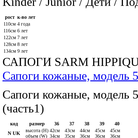
Kinder / Junior / Дети / П
рост
к-во лет
110см
4 года
116см
6 лет
122см
7 лет
128см
8 лет
134см
9 лет
САПОГИ SARM HIPPIQ
Сапоги кожаные, модель 5
Сапоги кожаные, модель 5
(часть1)
код
размер
36
37
38
39
40
высота (H)
42см
43см
44см
45см
45см
N UK
объем (W)
34см
35см
36см
36см
36см