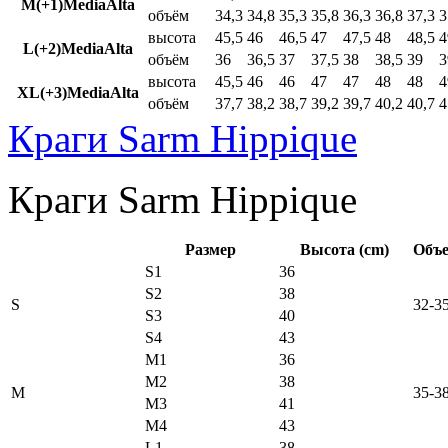
M(+1)MediaAlta
объём
34,3
34,8
35,3
35,8
36,3
36,8
37,3
3
высота
45,5
46
46,5
47
47,5
48
48,5
4
L(+2)MediaAlta
объём
36
36,5
37
37,5
38
38,5
39
3
высота
45,5
46
46
47
47
48
48
4
XL(+3)MediaAlta
объём
37,7
38,2
38,7
39,2
39,7
40,2
40,7
4
Краги Sarm Hippique
Краги Sarm Hippique
Размер
Высота (cm)
Объе
S1
36
S2
38
S
32-3
S3
40
S4
43
M1
36
M2
38
M
35-3
M3
41
M4
43
L1
38