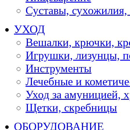
Суставы, сухожилия,
УХОД
Вешалки, крючки, к
Игрушки, лизунцы, 
Инструменты
Лечебные и кометиче
Уход за амуницией, х
Щетки, скребницы
ОБОРУДОВАНИЕ