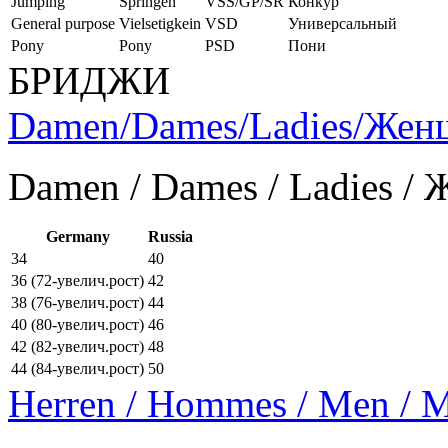
Jumping
Springen
VSS/GP/SR
Конкур
General purpose
Vielsetigkein
VSD
Универсальный
Pony
Pony
PSD
Пони
БРИДЖИ
Damen/Dames/Ladies/Же
Damen / Dames / Ladies /
Germany
Russia
34
40
36 (72-увелич.рост)
42
38 (76-увелич.рост)
44
40 (80-увелич.рост)
46
42 (82-увелич.рост)
48
44 (84-увелич.рост)
50
Herren / Hommes / Men /