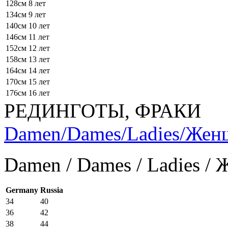
128см
8 лет
134см
9 лет
140см
10 лет
146см
11 лет
152см
12 лет
158см
13 лет
164см
14 лет
170см
15 лет
176см
16 лет
РЕДИНГОТЫ, ФРАКИ
Damen/Dames/Ladies/Же
Damen / Dames / Ladies /
Germany
Russia
34
40
36
42
38
44