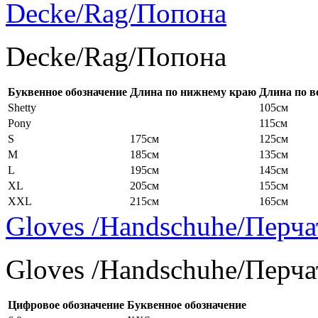
Decke/Rag/Попона
Decke/Rag/Попона
Буквенное обозначение
Длина по нижнему краю
Длина по в
Shetty
105см
Pony
115см
S
175см
125см
M
185см
135см
L
195см
145см
XL
205см
155см
XXL
215см
165см
Gloves /Handschuhe/Перча
Gloves /Handschuhe/Перча
Цифровое обозначение
Буквенное обозначение