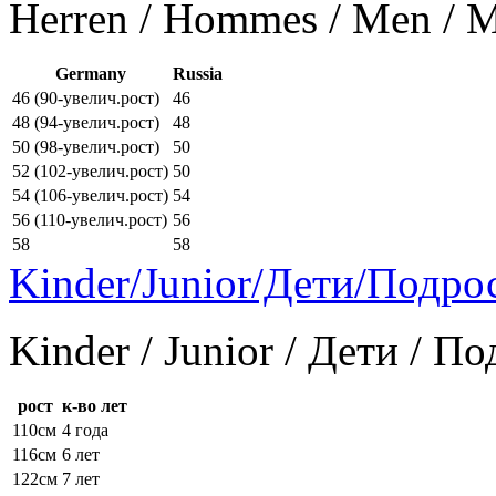
Herren / Hommes / Men /
Germany
Russia
46 (90-увелич.рост)
46
48 (94-увелич.рост)
48
50 (98-увелич.рост)
50
52 (102-увелич.рост)
50
54 (106-увелич.рост)
54
56 (110-увелич.рост)
56
58
58
Kinder/Junior/Дети/Подро
Kinder / Junior / Дети / П
рост
к-во лет
110см
4 года
116см
6 лет
122см
7 лет