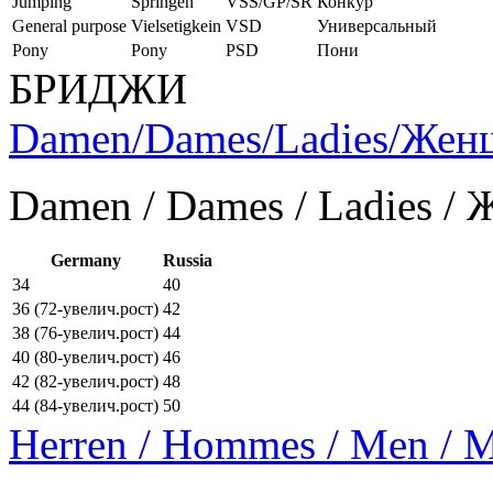
Jumping
Springen
VSS/GP/SR
Конкур
General purpose
Vielsetigkein
VSD
Универсальный
Pony
Pony
PSD
Пони
БРИДЖИ
Damen/Dames/Ladies/Же
Damen / Dames / Ladies /
Germany
Russia
34
40
36 (72-увелич.рост)
42
38 (76-увелич.рост)
44
40 (80-увелич.рост)
46
42 (82-увелич.рост)
48
44 (84-увелич.рост)
50
Herren / Hommes / Men /