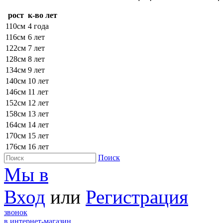
рост
к-во лет
110см
4 года
116см
6 лет
122см
7 лет
128см
8 лет
134см
9 лет
140см
10 лет
146см
11 лет
152см
12 лет
158см
13 лет
164см
14 лет
170см
15 лет
176см
16 лет
Поиск
Мы в
Вход
или
Регистрация
звонок
в интернет-магазин