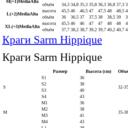
M(+1)MediaAlta
объём
34,3
34,8
35,3
35,8
36,3
36,8
37,3
3
высота
45,5
46
46,5
47
47,5
48
48,5
4
L(+2)MediaAlta
объём
36
36,5
37
37,5
38
38,5
39
3
высота
45,5
46
46
47
47
48
48
4
XL(+3)MediaAlta
объём
37,7
38,2
38,7
39,2
39,7
40,2
40,7
4
Краги Sarm Hippique
Краги Sarm Hippique
Размер
Высота (cm)
Объе
S1
36
S2
38
S
32-3
S3
40
S4
43
M1
36
M2
38
M
35-3
M3
41
M4
43
L1
38