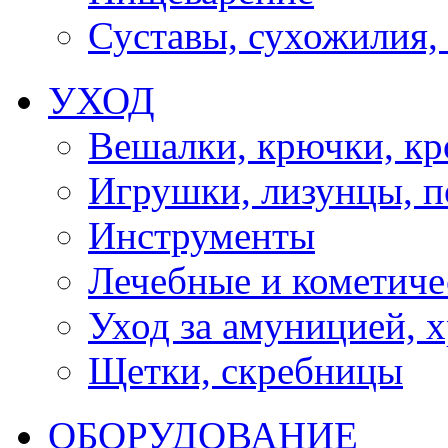
Суставы, сухожилия,
УХОД
Вешалки, крючки, к
Игрушки, лизунцы, 
Инструменты
Лечебные и кометиче
Уход за амуницией, х
Щетки, скребницы
ОБОРУДОВАНИЕ