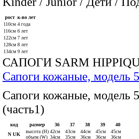
Kinder / Junior / Дети / П
рост
к-во лет
110см
4 года
116см
6 лет
122см
7 лет
128см
8 лет
134см
9 лет
САПОГИ SARM HIPPIQ
Сапоги кожаные, модель 5
Сапоги кожаные, модель 5
(часть1)
код
размер
36
37
38
39
40
высота (H)
42см
43см
44см
45см
45см
N UK
объем (W)
34см
35см
36см
36см
36см