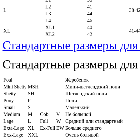
L2
41
L
38-4
L3
44
L4
46
XL1
40
XL
41-4
XL2
42
Стандартные размеры для
Стандартные размеры для
Foal
Жеребенок
Mini Shetty
MSH
Мини-шетлендский пони
Shetty
SH
Шетлендский пони
Pony
P
Пони
Small
S
Маленький
Medium
M
Cob
V
Не большой
Lage
L
Full
W
Средний или стандартный
Exta-Lage
XL
Ex-Full
EW
Больше среднего
Exx-Lage
XXL
Очень большой