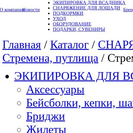
ЭКИПИРОВКА ДЛЯ ВСАДНИКА
СНАРЯЖЕНИЕ ДЛЯ ЛОШАДИ
О компании
Новости
Бре
ПОДКОРМКИ
УХОД
ОБОРУДОВАНИЕ
ПОДАРКИ, СУВЕНИРЫ
Главная
/
Каталог
/
СНАР
Стремена, путлища
/
Стре
ЭКИПИРОВКА ДЛЯ 
Аксессуары
Бейсболки, кепки, ш
Бриджи
Жилеты