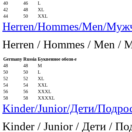
40
46
L
42
48
XL
44
50
XXL
Herren/Hommes/Men/Муж
Herren / Hommes / Men /
Germany
Russia
Буквенное обозн-е
48
48
M
50
50
L
52
52
XL
54
54
XXL
56
56
XXXL
58
58
XXXXL
Kinder/Junior/Дети/Подро
Kinder / Junior / Дети / П