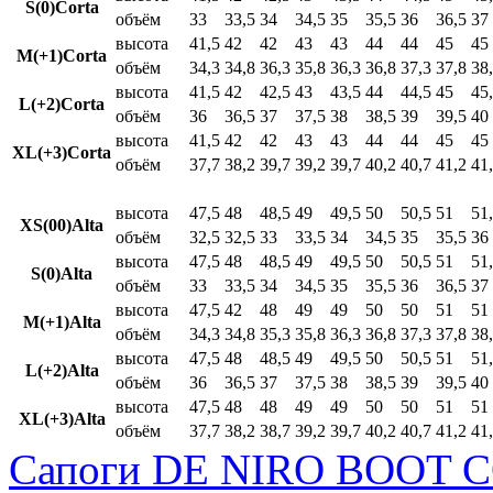
S(0)Corta
объём
33
33,5
34
34,5
35
35,5
36
36,5
37
высота
41,5
42
42
43
43
44
44
45
45
M(+1)Corta
объём
34,3
34,8
36,3
35,8
36,3
36,8
37,3
37,8
38
высота
41,5
42
42,5
43
43,5
44
44,5
45
45
L(+2)Corta
объём
36
36,5
37
37,5
38
38,5
39
39,5
40
высота
41,5
42
42
43
43
44
44
45
45
XL(+3)Corta
объём
37,7
38,2
39,7
39,2
39,7
40,2
40,7
41,2
41
высота
47,5
48
48,5
49
49,5
50
50,5
51
51
XS(00)Alta
объём
32,5
32,5
33
33,5
34
34,5
35
35,5
36
высота
47,5
48
48,5
49
49,5
50
50,5
51
51
S(0)Alta
объём
33
33,5
34
34,5
35
35,5
36
36,5
37
высота
47,5
42
48
49
49
50
50
51
51
M(+1)Alta
объём
34,3
34,8
35,3
35,8
36,3
36,8
37,3
37,8
38
высота
47,5
48
48,5
49
49,5
50
50,5
51
51
L(+2)Alta
объём
36
36,5
37
37,5
38
38,5
39
39,5
40
высота
47,5
48
48
49
49
50
50
51
51
XL(+3)Alta
объём
37,7
38,2
38,7
39,2
39,7
40,2
40,7
41,2
41
Сапоги DE NIRO BOOT C