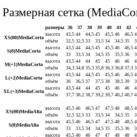
Размерная сетка (MediaCor
размеры
36
37
38
39
40
41
42
высота
43,5
44
44,5
45
45,5
46
46,5
4
XS(00)MediaCorta
объём
32,5
32,5
33
33,5
34
34,5
35
3
высота
43,5
44
44,5
45
45,5
46
46,5
4
S(0)MediaCorta
объём
33
33,5
34
34,5
35
35,5
36
3
высота
43,5
44
44
45
45
46
46
4
M(+1)MediaCorta
объём
34,3
34,8
35,3
35,8
36,3
36,8
37,3
3
высота
43,5
44
44,5
45
45,5
46
46,5
4
L(+2)MediaCorta
объём
36
36,5
37
37,5
38
38,5
39
3
высота
43,5
44
44
45
45
46
46
4
XL(+3)MediaCorta
объём
37,7
38,2
38,7
39,2
39,7
40,2
40,7
4
высота
45,5
46
46,5
47
47,5
48
48,5
4
XS(00)MediaAlta
объём
32,5
32,5
33
33,5
34
34,5
35
3
высота
45,5
46
46,5
47
47,5
48
48,5
4
S(0)MediaAlta
объём
33
33,5
34
34,5
35
35,5
36
3
высота
45,5
46
46
47
47
48
48
4