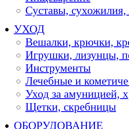
Суставы, сухожилия,
УХОД
Вешалки, крючки, к
Игрушки, лизунцы, 
Инструменты
Лечебные и кометиче
Уход за амуницией, х
Щетки, скребницы
ОБОРУДОВАНИЕ