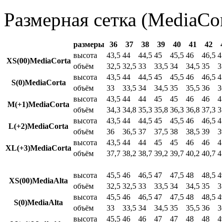
Размерная сетка (MediaCor
размеры
36
37
38
39
40
41
42
высота
43,5
44
44,5
45
45,5
46
46,5
4
XS(00)MediaCorta
объём
32,5
32,5
33
33,5
34
34,5
35
3
высота
43,5
44
44,5
45
45,5
46
46,5
4
S(0)MediaCorta
объём
33
33,5
34
34,5
35
35,5
36
3
высота
43,5
44
44
45
45
46
46
4
M(+1)MediaCorta
объём
34,3
34,8
35,3
35,8
36,3
36,8
37,3
3
высота
43,5
44
44,5
45
45,5
46
46,5
4
L(+2)MediaCorta
объём
36
36,5
37
37,5
38
38,5
39
3
высота
43,5
44
44
45
45
46
46
4
XL(+3)MediaCorta
объём
37,7
38,2
38,7
39,2
39,7
40,2
40,7
4
высота
45,5
46
46,5
47
47,5
48
48,5
4
XS(00)MediaAlta
объём
32,5
32,5
33
33,5
34
34,5
35
3
высота
45,5
46
46,5
47
47,5
48
48,5
4
S(0)MediaAlta
объём
33
33,5
34
34,5
35
35,5
36
3
высота
45,5
46
46
47
47
48
48
4