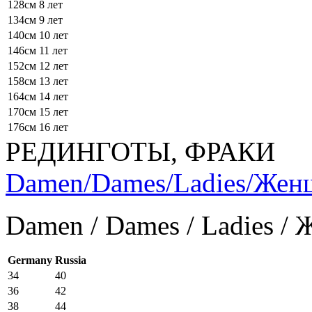
128см
8 лет
134см
9 лет
140см
10 лет
146см
11 лет
152см
12 лет
158см
13 лет
164см
14 лет
170см
15 лет
176см
16 лет
РЕДИНГОТЫ, ФРАКИ
Damen/Dames/Ladies/Же
Damen / Dames / Ladies /
Germany
Russia
34
40
36
42
38
44