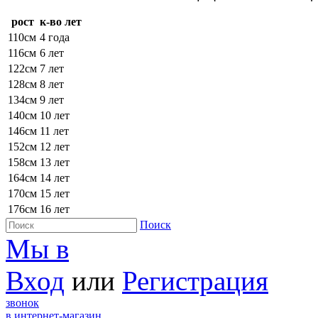
рост
к-во лет
110см
4 года
116см
6 лет
122см
7 лет
128см
8 лет
134см
9 лет
140см
10 лет
146см
11 лет
152см
12 лет
158см
13 лет
164см
14 лет
170см
15 лет
176см
16 лет
Поиск
Мы в
Вход
или
Регистрация
звонок
в интернет-магазин