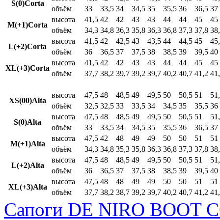
S(0)Corta
объём
33
33,5
34
34,5
35
35,5
36
36,5
37
высота
41,5
42
42
43
43
44
44
45
45
M(+1)Corta
объём
34,3
34,8
36,3
35,8
36,3
36,8
37,3
37,8
38
высота
41,5
42
42,5
43
43,5
44
44,5
45
45
L(+2)Corta
объём
36
36,5
37
37,5
38
38,5
39
39,5
40
высота
41,5
42
42
43
43
44
44
45
45
XL(+3)Corta
объём
37,7
38,2
39,7
39,2
39,7
40,2
40,7
41,2
41
высота
47,5
48
48,5
49
49,5
50
50,5
51
51
XS(00)Alta
объём
32,5
32,5
33
33,5
34
34,5
35
35,5
36
высота
47,5
48
48,5
49
49,5
50
50,5
51
51
S(0)Alta
объём
33
33,5
34
34,5
35
35,5
36
36,5
37
высота
47,5
42
48
49
49
50
50
51
51
M(+1)Alta
объём
34,3
34,8
35,3
35,8
36,3
36,8
37,3
37,8
38
высота
47,5
48
48,5
49
49,5
50
50,5
51
51
L(+2)Alta
объём
36
36,5
37
37,5
38
38,5
39
39,5
40
высота
47,5
48
48
49
49
50
50
51
51
XL(+3)Alta
объём
37,7
38,2
38,7
39,2
39,7
40,2
40,7
41,2
41
Сапоги DE NIRO BOOT C