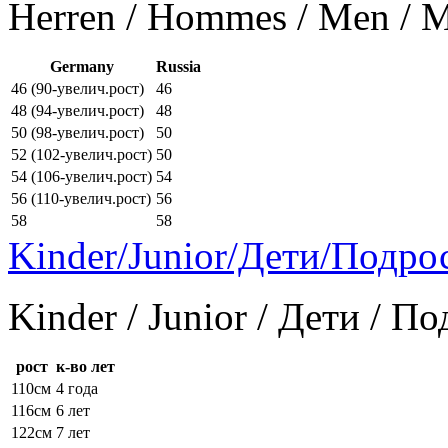
Herren / Hommes / Men /
Germany
Russia
46 (90-увелич.рост)
46
48 (94-увелич.рост)
48
50 (98-увелич.рост)
50
52 (102-увелич.рост)
50
54 (106-увелич.рост)
54
56 (110-увелич.рост)
56
58
58
Kinder/Junior/Дети/Подро
Kinder / Junior / Дети / П
рост
к-во лет
110см
4 года
116см
6 лет
122см
7 лет