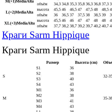
M(+1)MediaAlta
объём
34,3
34,8
35,3
35,8
36,3
36,8
37,3
3
высота
45,5
46
46,5
47
47,5
48
48,5
4
L(+2)MediaAlta
объём
36
36,5
37
37,5
38
38,5
39
3
высота
45,5
46
46
47
47
48
48
4
XL(+3)MediaAlta
объём
37,7
38,2
38,7
39,2
39,7
40,2
40,7
4
Краги Sarm Hippique
Краги Sarm Hippique
Размер
Высота (cm)
Объе
S1
36
S2
38
S
32-3
S3
40
S4
43
M1
36
M2
38
M
35-3
M3
41
M4
43
L1
38