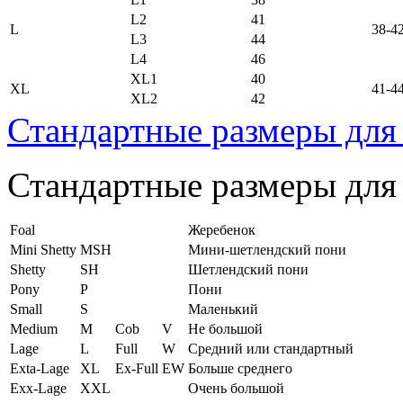
L2
41
L
38-4
L3
44
L4
46
XL1
40
XL
41-4
XL2
42
Стандартные размеры для
Стандартные размеры для
Foal
Жеребенок
Mini Shetty
MSH
Мини-шетлендский пони
Shetty
SH
Шетлендский пони
Pony
P
Пони
Small
S
Маленький
Medium
M
Cob
V
Не большой
Lage
L
Full
W
Средний или стандартный
Exta-Lage
XL
Ex-Full
EW
Больше среднего
Exx-Lage
XXL
Очень большой