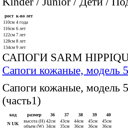
Kinder / Junior / Дети / П
рост
к-во лет
110см
4 года
116см
6 лет
122см
7 лет
128см
8 лет
134см
9 лет
САПОГИ SARM HIPPIQ
Сапоги кожаные, модель 5
Сапоги кожаные, модель 5
(часть1)
код
размер
36
37
38
39
40
высота (H)
42см
43см
44см
45см
45см
N UK
объем (W)
34см
35см
36см
36см
36см