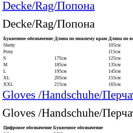
Decke/Rag/Попона
Decke/Rag/Попона
Буквенное обозначение
Длина по нижнему краю
Длина по в
Shetty
105см
Pony
115см
S
175см
125см
M
185см
135см
L
195см
145см
XL
205см
155см
XXL
215см
165см
Gloves /Handschuhe/Перча
Gloves /Handschuhe/Перча
Цифровое обозначение
Буквенное обозначение