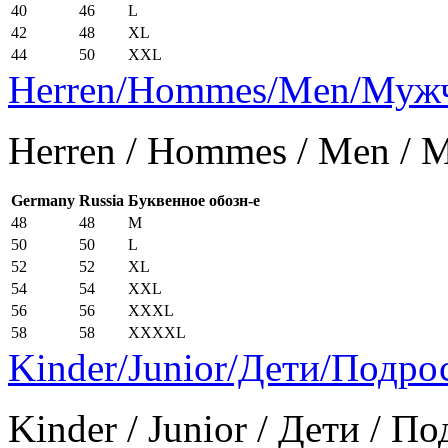
40
46
L
42
48
XL
44
50
XXL
Herren/Hommes/Men/Муж
Herren / Hommes / Men /
Germany
Russia
Буквенное обозн-е
48
48
M
50
50
L
52
52
XL
54
54
XXL
56
56
XXXL
58
58
XXXXL
Kinder/Junior/Дети/Подро
Kinder / Junior / Дети / П