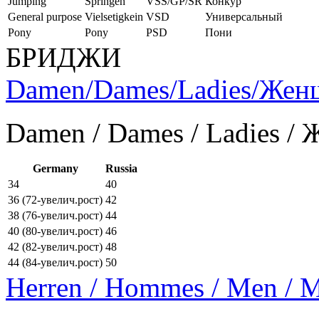
Jumping
Springen
VSS/GP/SR
Конкур
General purpose
Vielsetigkein
VSD
Универсальный
Pony
Pony
PSD
Пони
БРИДЖИ
Damen/Dames/Ladies/Же
Damen / Dames / Ladies /
Germany
Russia
34
40
36 (72-увелич.рост)
42
38 (76-увелич.рост)
44
40 (80-увелич.рост)
46
42 (82-увелич.рост)
48
44 (84-увелич.рост)
50
Herren / Hommes / Men /