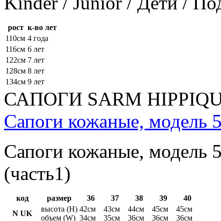
Kinder / Junior / Дети / П
рост
к-во лет
110см
4 года
116см
6 лет
122см
7 лет
128см
8 лет
134см
9 лет
САПОГИ SARM HIPPIQ
Сапоги кожаные, модель 5
Сапоги кожаные, модель 5
(часть1)
код
размер
36
37
38
39
40
высота (H)
42см
43см
44см
45см
45см
N UK
объем (W)
34см
35см
36см
36см
36см