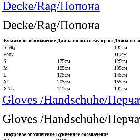
Decke/Rag/Попона
Decke/Rag/Попона
Буквенное обозначение
Длина по нижнему краю
Длина по в
Shetty
105см
Pony
115см
S
175см
125см
M
185см
135см
L
195см
145см
XL
205см
155см
XXL
215см
165см
Gloves /Handschuhe/Перча
Gloves /Handschuhe/Перча
Цифровое обозначение
Буквенное обозначение