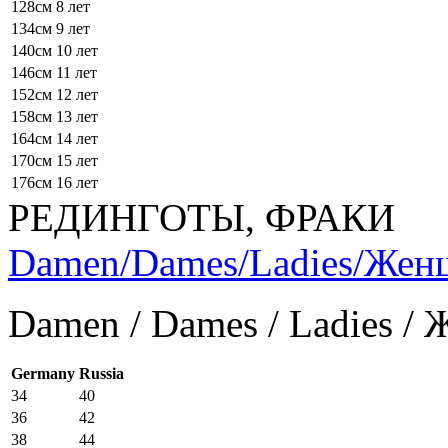
128см
8 лет
134см
9 лет
140см
10 лет
146см
11 лет
152см
12 лет
158см
13 лет
164см
14 лет
170см
15 лет
176см
16 лет
РЕДИНГОТЫ, ФРАКИ
Damen/Dames/Ladies/Же
Damen / Dames / Ladies /
Germany
Russia
34
40
36
42
38
44