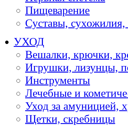
Пищеварение
Суставы, сухожилия,
УХОД
Вешалки, крючки, к
Игрушки, лизунцы, 
Инструменты
Лечебные и кометиче
Уход за амуницией, х
Щетки, скребницы