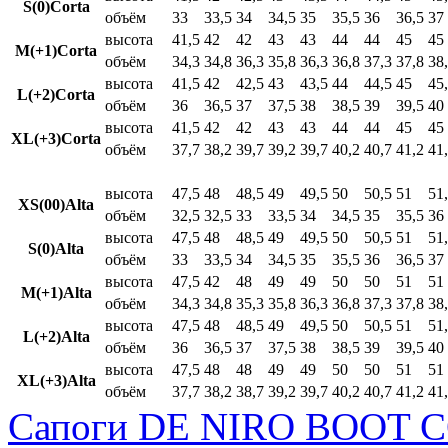
S(0)Corta
объём
33
33,5
34
34,5
35
35,5
36
36,5
37
высота
41,5
42
42
43
43
44
44
45
45
M(+1)Corta
объём
34,3
34,8
36,3
35,8
36,3
36,8
37,3
37,8
38
высота
41,5
42
42,5
43
43,5
44
44,5
45
45
L(+2)Corta
объём
36
36,5
37
37,5
38
38,5
39
39,5
40
высота
41,5
42
42
43
43
44
44
45
45
XL(+3)Corta
объём
37,7
38,2
39,7
39,2
39,7
40,2
40,7
41,2
41
высота
47,5
48
48,5
49
49,5
50
50,5
51
51
XS(00)Alta
объём
32,5
32,5
33
33,5
34
34,5
35
35,5
36
высота
47,5
48
48,5
49
49,5
50
50,5
51
51
S(0)Alta
объём
33
33,5
34
34,5
35
35,5
36
36,5
37
высота
47,5
42
48
49
49
50
50
51
51
M(+1)Alta
объём
34,3
34,8
35,3
35,8
36,3
36,8
37,3
37,8
38
высота
47,5
48
48,5
49
49,5
50
50,5
51
51
L(+2)Alta
объём
36
36,5
37
37,5
38
38,5
39
39,5
40
высота
47,5
48
48
49
49
50
50
51
51
XL(+3)Alta
объём
37,7
38,2
38,7
39,2
39,7
40,2
40,7
41,2
41
Сапоги DE NIRO BOOT C