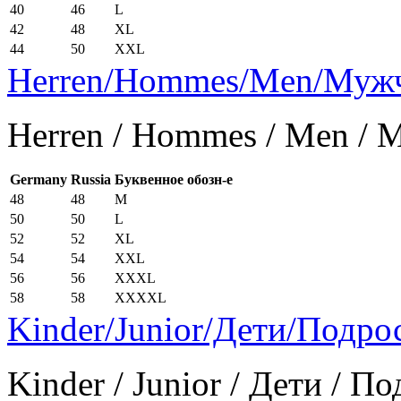
40
46
L
42
48
XL
44
50
XXL
Herren/Hommes/Men/Муж
Herren / Hommes / Men /
Germany
Russia
Буквенное обозн-е
48
48
M
50
50
L
52
52
XL
54
54
XXL
56
56
XXXL
58
58
XXXXL
Kinder/Junior/Дети/Подро
Kinder / Junior / Дети / П