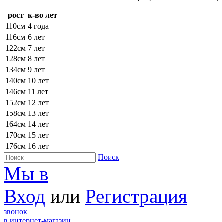
рост
к-во лет
110см
4 года
116см
6 лет
122см
7 лет
128см
8 лет
134см
9 лет
140см
10 лет
146см
11 лет
152см
12 лет
158см
13 лет
164см
14 лет
170см
15 лет
176см
16 лет
Поиск
Мы в
Вход
или
Регистрация
звонок
в интернет-магазин