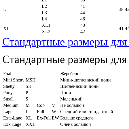
L2
41
L
38-4
L3
44
L4
46
XL1
40
XL
41-4
XL2
42
Стандартные размеры для
Стандартные размеры для
Foal
Жеребенок
Mini Shetty
MSH
Мини-шетлендский пони
Shetty
SH
Шетлендский пони
Pony
P
Пони
Small
S
Маленький
Medium
M
Cob
V
Не большой
Lage
L
Full
W
Средний или стандартный
Exta-Lage
XL
Ex-Full
EW
Больше среднего
Exx-Lage
XXL
Очень большой