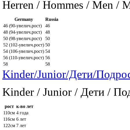
Herren / Hommes / Men /
Germany
Russia
46 (90-увелич.рост)
46
48 (94-увелич.рост)
48
50 (98-увелич.рост)
50
52 (102-увелич.рост)
50
54 (106-увелич.рост)
54
56 (110-увелич.рост)
56
58
58
Kinder/Junior/Дети/Подро
Kinder / Junior / Дети / П
рост
к-во лет
110см
4 года
116см
6 лет
122см
7 лет