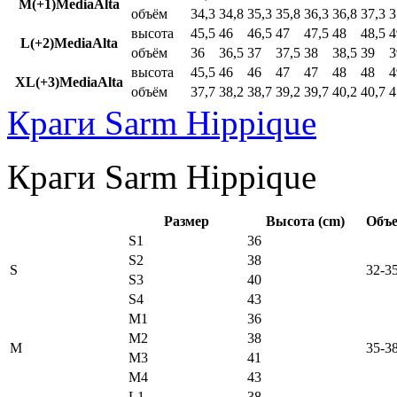
M(+1)MediaAlta
объём
34,3
34,8
35,3
35,8
36,3
36,8
37,3
3
высота
45,5
46
46,5
47
47,5
48
48,5
4
L(+2)MediaAlta
объём
36
36,5
37
37,5
38
38,5
39
3
высота
45,5
46
46
47
47
48
48
4
XL(+3)MediaAlta
объём
37,7
38,2
38,7
39,2
39,7
40,2
40,7
4
Краги Sarm Hippique
Краги Sarm Hippique
Размер
Высота (cm)
Объе
S1
36
S2
38
S
32-3
S3
40
S4
43
M1
36
M2
38
M
35-3
M3
41
M4
43
L1
38