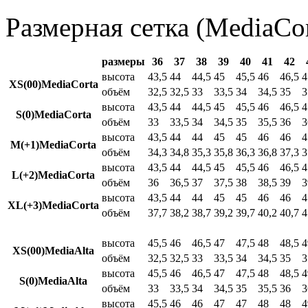
Размерная сетка (MediaCor
размеры
36
37
38
39
40
41
42
высота
43,5
44
44,5
45
45,5
46
46,5
4
XS(00)MediaCorta
объём
32,5
32,5
33
33,5
34
34,5
35
3
высота
43,5
44
44,5
45
45,5
46
46,5
4
S(0)MediaCorta
объём
33
33,5
34
34,5
35
35,5
36
3
высота
43,5
44
44
45
45
46
46
4
M(+1)MediaCorta
объём
34,3
34,8
35,3
35,8
36,3
36,8
37,3
3
высота
43,5
44
44,5
45
45,5
46
46,5
4
L(+2)MediaCorta
объём
36
36,5
37
37,5
38
38,5
39
3
высота
43,5
44
44
45
45
46
46
4
XL(+3)MediaCorta
объём
37,7
38,2
38,7
39,2
39,7
40,2
40,7
4
высота
45,5
46
46,5
47
47,5
48
48,5
4
XS(00)MediaAlta
объём
32,5
32,5
33
33,5
34
34,5
35
3
высота
45,5
46
46,5
47
47,5
48
48,5
4
S(0)MediaAlta
объём
33
33,5
34
34,5
35
35,5
36
3
высота
45,5
46
46
47
47
48
48
4