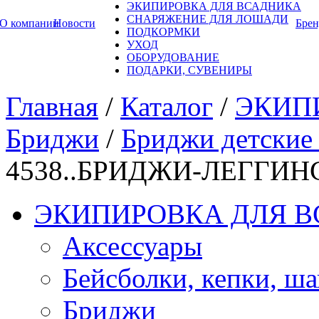
ЭКИПИРОВКА ДЛЯ ВСАДНИКА
СНАРЯЖЕНИЕ ДЛЯ ЛОШАДИ
О компании
Новости
Бре
ПОДКОРМКИ
УХОД
ОБОРУДОВАНИЕ
ПОДАРКИ, СУВЕНИРЫ
Главная
/
Каталог
/
ЭКИП
Бриджи
/
Бриджи детские
4538..БРИДЖИ-ЛЕГГИНС
ЭКИПИРОВКА ДЛЯ 
Аксессуары
Бейсболки, кепки, ш
Бриджи