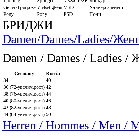
Jumping
Springen
VSS/GP/SR
Конкур
General purpose
Vielsetigkein
VSD
Универсальный
Pony
Pony
PSD
Пони
БРИДЖИ
Damen/Dames/Ladies/Же
Damen / Dames / Ladies /
Germany
Russia
34
40
36 (72-увелич.рост)
42
38 (76-увелич.рост)
44
40 (80-увелич.рост)
46
42 (82-увелич.рост)
48
44 (84-увелич.рост)
50
Herren / Hommes / Men /