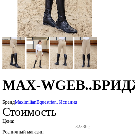
MAX-WGEB..БРИД
Бренд
MaximilianEquestrian, Испания
Стоимость
Цена:
32336
р.
Розничный магазин