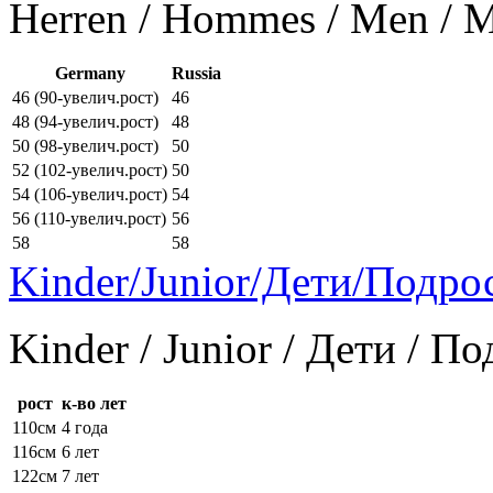
Herren / Hommes / Men /
Germany
Russia
46 (90-увелич.рост)
46
48 (94-увелич.рост)
48
50 (98-увелич.рост)
50
52 (102-увелич.рост)
50
54 (106-увелич.рост)
54
56 (110-увелич.рост)
56
58
58
Kinder/Junior/Дети/Подро
Kinder / Junior / Дети / П
рост
к-во лет
110см
4 года
116см
6 лет
122см
7 лет