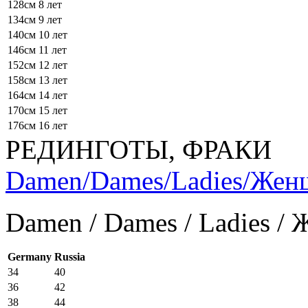
128см
8 лет
134см
9 лет
140см
10 лет
146см
11 лет
152см
12 лет
158см
13 лет
164см
14 лет
170см
15 лет
176см
16 лет
РЕДИНГОТЫ, ФРАКИ
Damen/Dames/Ladies/Же
Damen / Dames / Ladies /
Germany
Russia
34
40
36
42
38
44