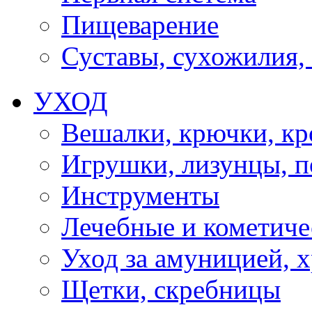
Пищеварение
Суставы, сухожилия,
УХОД
Вешалки, крючки, к
Игрушки, лизунцы, 
Инструменты
Лечебные и кометиче
Уход за амуницией, х
Щетки, скребницы