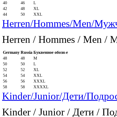
40
46
L
42
48
XL
44
50
XXL
Herren/Hommes/Men/Муж
Herren / Hommes / Men /
Germany
Russia
Буквенное обозн-е
48
48
M
50
50
L
52
52
XL
54
54
XXL
56
56
XXXL
58
58
XXXXL
Kinder/Junior/Дети/Подро
Kinder / Junior / Дети / П