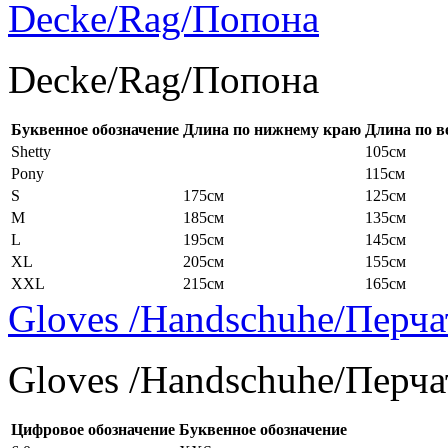
Decke/Rag/Попона
Decke/Rag/Попона
Буквенное обозначение
Длина по нижнему краю
Длина по в
Shetty
105см
Pony
115см
S
175см
125см
M
185см
135см
L
195см
145см
XL
205см
155см
XXL
215см
165см
Gloves /Handschuhe/Перча
Gloves /Handschuhe/Перча
Цифровое обозначение
Буквенное обозначение