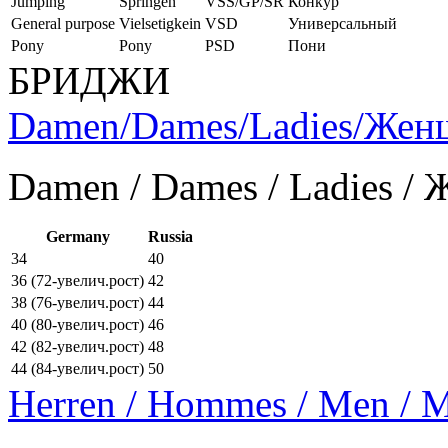
Jumping
Springen
VSS/GP/SR
Конкур
General purpose
Vielsetigkein
VSD
Универсальный
Pony
Pony
PSD
Пони
БРИДЖИ
Damen/Dames/Ladies/Же
Damen / Dames / Ladies /
Germany
Russia
34
40
36 (72-увелич.рост)
42
38 (76-увелич.рост)
44
40 (80-увелич.рост)
46
42 (82-увелич.рост)
48
44 (84-увелич.рост)
50
Herren / Hommes / Men /