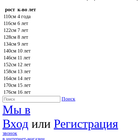
рост
к-во лет
110см
4 года
116см
6 лет
122см
7 лет
128см
8 лет
134см
9 лет
140см
10 лет
146см
11 лет
152см
12 лет
158см
13 лет
164см
14 лет
170см
15 лет
176см
16 лет
Поиск
Мы в
Вход
или
Регистрация
звонок
в интернет-магазин