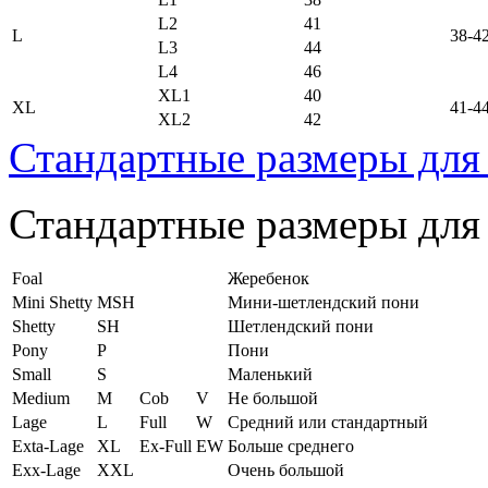
L2
41
L
38-4
L3
44
L4
46
XL1
40
XL
41-4
XL2
42
Стандартные размеры для
Стандартные размеры для
Foal
Жеребенок
Mini Shetty
MSH
Мини-шетлендский пони
Shetty
SH
Шетлендский пони
Pony
P
Пони
Small
S
Маленький
Medium
M
Cob
V
Не большой
Lage
L
Full
W
Средний или стандартный
Exta-Lage
XL
Ex-Full
EW
Больше среднего
Exx-Lage
XXL
Очень большой