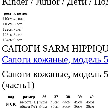
Kinder / Junior / Дети / П
рост
к-во лет
110см
4 года
116см
6 лет
122см
7 лет
128см
8 лет
134см
9 лет
САПОГИ SARM HIPPIQ
Сапоги кожаные, модель 5
Сапоги кожаные, модель 5
(часть1)
код
размер
36
37
38
39
40
высота (H)
42см
43см
44см
45см
45см
N UK
объем (W)
34см
35см
36см
36см
36см