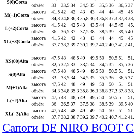
S(0)Corta
объём
33
33,5
34
34,5
35
35,5
36
36,5
37
высота
41,5
42
42
43
43
44
44
45
45
M(+1)Corta
объём
34,3
34,8
36,3
35,8
36,3
36,8
37,3
37,8
38
высота
41,5
42
42,5
43
43,5
44
44,5
45
45
L(+2)Corta
объём
36
36,5
37
37,5
38
38,5
39
39,5
40
высота
41,5
42
42
43
43
44
44
45
45
XL(+3)Corta
объём
37,7
38,2
39,7
39,2
39,7
40,2
40,7
41,2
41
высота
47,5
48
48,5
49
49,5
50
50,5
51
51
XS(00)Alta
объём
32,5
32,5
33
33,5
34
34,5
35
35,5
36
высота
47,5
48
48,5
49
49,5
50
50,5
51
51
S(0)Alta
объём
33
33,5
34
34,5
35
35,5
36
36,5
37
высота
47,5
42
48
49
49
50
50
51
51
M(+1)Alta
объём
34,3
34,8
35,3
35,8
36,3
36,8
37,3
37,8
38
высота
47,5
48
48,5
49
49,5
50
50,5
51
51
L(+2)Alta
объём
36
36,5
37
37,5
38
38,5
39
39,5
40
высота
47,5
48
48
49
49
50
50
51
51
XL(+3)Alta
объём
37,7
38,2
38,7
39,2
39,7
40,2
40,7
41,2
41
Сапоги DE NIRO BOOT C