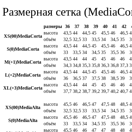
Размерная сетка (MediaCor
размеры
36
37
38
39
40
41
42
высота
43,5
44
44,5
45
45,5
46
46,5
4
XS(00)MediaCorta
объём
32,5
32,5
33
33,5
34
34,5
35
3
высота
43,5
44
44,5
45
45,5
46
46,5
4
S(0)MediaCorta
объём
33
33,5
34
34,5
35
35,5
36
3
высота
43,5
44
44
45
45
46
46
4
M(+1)MediaCorta
объём
34,3
34,8
35,3
35,8
36,3
36,8
37,3
3
высота
43,5
44
44,5
45
45,5
46
46,5
4
L(+2)MediaCorta
объём
36
36,5
37
37,5
38
38,5
39
3
высота
43,5
44
44
45
45
46
46
4
XL(+3)MediaCorta
объём
37,7
38,2
38,7
39,2
39,7
40,2
40,7
4
высота
45,5
46
46,5
47
47,5
48
48,5
4
XS(00)MediaAlta
объём
32,5
32,5
33
33,5
34
34,5
35
3
высота
45,5
46
46,5
47
47,5
48
48,5
4
S(0)MediaAlta
объём
33
33,5
34
34,5
35
35,5
36
3
высота
45,5
46
46
47
47
48
48
4