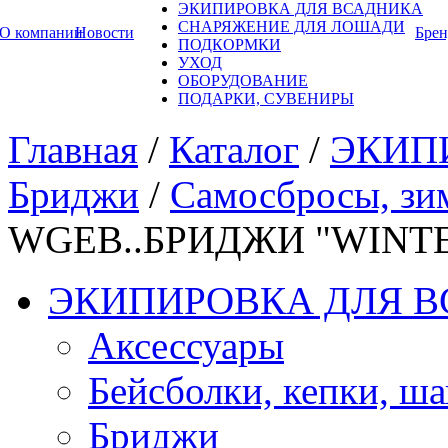
ЭКИПИРОВКА ДЛЯ ВСАДНИКА
СНАРЯЖЕНИЕ ДЛЯ ЛОШАДИ
О компании
Новости
Бре
ПОДКОРМКИ
УХОД
ОБОРУДОВАНИЕ
ПОДАРКИ, СУВЕНИРЫ
Главная
/
Каталог
/
ЭКИП
Бриджи
/
Самосбросы, зи
WGEB..БРИДЖИ "WINT
ЭКИПИРОВКА ДЛЯ 
Аксессуары
Бейсболки, кепки, ш
Бриджи