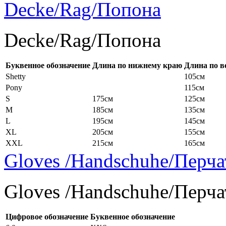
Decke/Rag/Попона
Decke/Rag/Попона
Буквенное обозначение
Длина по нижнему краю
Длина по в
Shetty
105см
Pony
115см
S
175см
125см
M
185см
135см
L
195см
145см
XL
205см
155см
XXL
215см
165см
Gloves /Handschuhe/Перча
Gloves /Handschuhe/Перча
Цифровое обозначение
Буквенное обозначение