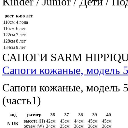
Kinder / Junior / Дети / П
рост
к-во лет
110см
4 года
116см
6 лет
122см
7 лет
128см
8 лет
134см
9 лет
САПОГИ SARM HIPPIQ
Сапоги кожаные, модель 5
Сапоги кожаные, модель 5
(часть1)
код
размер
36
37
38
39
40
высота (H)
42см
43см
44см
45см
45см
N UK
объем (W)
34см
35см
36см
36см
36см