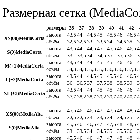
Размерная сетка (MediaCor
размеры
36
37
38
39
40
41
42
высота
43,5
44
44,5
45
45,5
46
46,5
4
XS(00)MediaCorta
объём
32,5
32,5
33
33,5
34
34,5
35
3
высота
43,5
44
44,5
45
45,5
46
46,5
4
S(0)MediaCorta
объём
33
33,5
34
34,5
35
35,5
36
3
высота
43,5
44
44
45
45
46
46
4
M(+1)MediaCorta
объём
34,3
34,8
35,3
35,8
36,3
36,8
37,3
3
высота
43,5
44
44,5
45
45,5
46
46,5
4
L(+2)MediaCorta
объём
36
36,5
37
37,5
38
38,5
39
3
высота
43,5
44
44
45
45
46
46
4
XL(+3)MediaCorta
объём
37,7
38,2
38,7
39,2
39,7
40,2
40,7
4
высота
45,5
46
46,5
47
47,5
48
48,5
4
XS(00)MediaAlta
объём
32,5
32,5
33
33,5
34
34,5
35
3
высота
45,5
46
46,5
47
47,5
48
48,5
4
S(0)MediaAlta
объём
33
33,5
34
34,5
35
35,5
36
3
высота
45,5
46
46
47
47
48
48
4