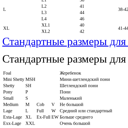
L2
41
L
38-4
L3
44
L4
46
XL1
40
XL
41-4
XL2
42
Стандартные размеры для
Стандартные размеры для
Foal
Жеребенок
Mini Shetty
MSH
Мини-шетлендский пони
Shetty
SH
Шетлендский пони
Pony
P
Пони
Small
S
Маленький
Medium
M
Cob
V
Не большой
Lage
L
Full
W
Средний или стандартный
Exta-Lage
XL
Ex-Full
EW
Больше среднего
Exx-Lage
XXL
Очень большой