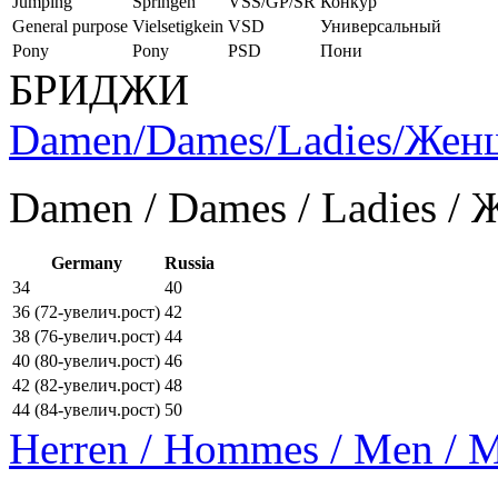
Jumping
Springen
VSS/GP/SR
Конкур
General purpose
Vielsetigkein
VSD
Универсальный
Pony
Pony
PSD
Пони
БРИДЖИ
Damen/Dames/Ladies/Же
Damen / Dames / Ladies /
Germany
Russia
34
40
36 (72-увелич.рост)
42
38 (76-увелич.рост)
44
40 (80-увелич.рост)
46
42 (82-увелич.рост)
48
44 (84-увелич.рост)
50
Herren / Hommes / Men /