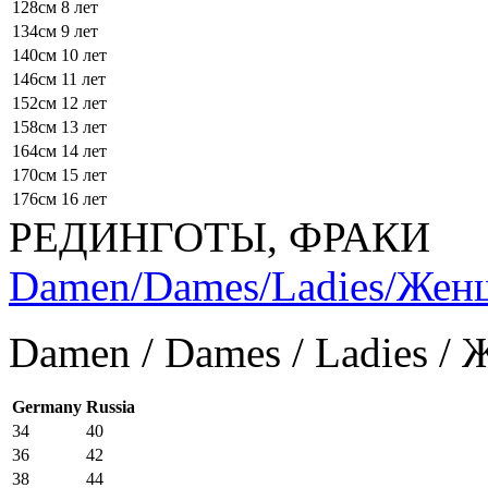
128см
8 лет
134см
9 лет
140см
10 лет
146см
11 лет
152см
12 лет
158см
13 лет
164см
14 лет
170см
15 лет
176см
16 лет
РЕДИНГОТЫ, ФРАКИ
Damen/Dames/Ladies/Же
Damen / Dames / Ladies /
Germany
Russia
34
40
36
42
38
44