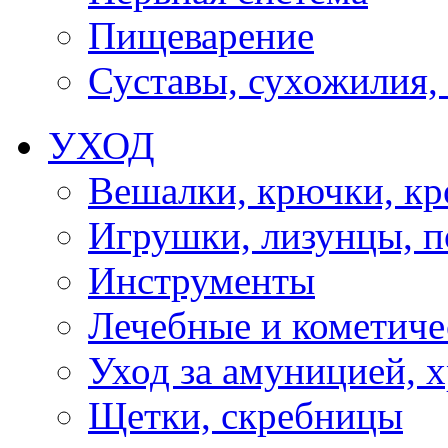
Пищеварение
Суставы, сухожилия,
УХОД
Вешалки, крючки, к
Игрушки, лизунцы, 
Инструменты
Лечебные и кометиче
Уход за амуницией, х
Щетки, скребницы