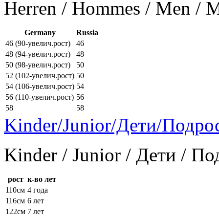
Herren / Hommes / Men /
Germany
Russia
46 (90-увелич.рост)
46
48 (94-увелич.рост)
48
50 (98-увелич.рост)
50
52 (102-увелич.рост)
50
54 (106-увелич.рост)
54
56 (110-увелич.рост)
56
58
58
Kinder/Junior/Дети/Подро
Kinder / Junior / Дети / П
рост
к-во лет
110см
4 года
116см
6 лет
122см
7 лет