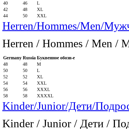
40
46
L
42
48
XL
44
50
XXL
Herren/Hommes/Men/Муж
Herren / Hommes / Men /
Germany
Russia
Буквенное обозн-е
48
48
M
50
50
L
52
52
XL
54
54
XXL
56
56
XXXL
58
58
XXXXL
Kinder/Junior/Дети/Подро
Kinder / Junior / Дети / П