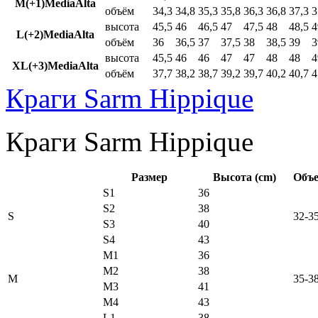
M(+1)MediaAlta
объём
34,3
34,8
35,3
35,8
36,3
36,8
37,3
3
высота
45,5
46
46,5
47
47,5
48
48,5
4
L(+2)MediaAlta
объём
36
36,5
37
37,5
38
38,5
39
3
высота
45,5
46
46
47
47
48
48
4
XL(+3)MediaAlta
объём
37,7
38,2
38,7
39,2
39,7
40,2
40,7
4
Краги Sarm Hippique
Краги Sarm Hippique
Размер
Высота (cm)
Объе
S1
36
S2
38
S
32-3
S3
40
S4
43
M1
36
M2
38
M
35-3
M3
41
M4
43
L1
38