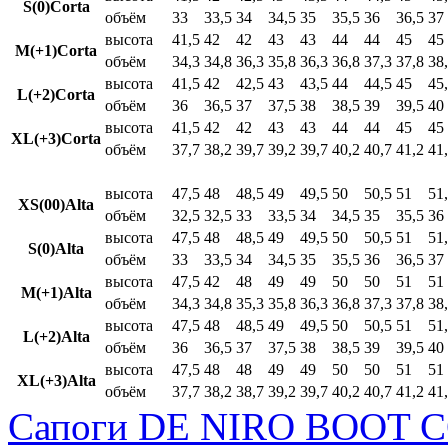
S(0)Corta
объём
33
33,5
34
34,5
35
35,5
36
36,5
37
высота
41,5
42
42
43
43
44
44
45
45
M(+1)Corta
объём
34,3
34,8
36,3
35,8
36,3
36,8
37,3
37,8
38
высота
41,5
42
42,5
43
43,5
44
44,5
45
45
L(+2)Corta
объём
36
36,5
37
37,5
38
38,5
39
39,5
40
высота
41,5
42
42
43
43
44
44
45
45
XL(+3)Corta
объём
37,7
38,2
39,7
39,2
39,7
40,2
40,7
41,2
41
высота
47,5
48
48,5
49
49,5
50
50,5
51
51
XS(00)Alta
объём
32,5
32,5
33
33,5
34
34,5
35
35,5
36
высота
47,5
48
48,5
49
49,5
50
50,5
51
51
S(0)Alta
объём
33
33,5
34
34,5
35
35,5
36
36,5
37
высота
47,5
42
48
49
49
50
50
51
51
M(+1)Alta
объём
34,3
34,8
35,3
35,8
36,3
36,8
37,3
37,8
38
высота
47,5
48
48,5
49
49,5
50
50,5
51
51
L(+2)Alta
объём
36
36,5
37
37,5
38
38,5
39
39,5
40
высота
47,5
48
48
49
49
50
50
51
51
XL(+3)Alta
объём
37,7
38,2
38,7
39,2
39,7
40,2
40,7
41,2
41
Сапоги DE NIRO BOOT C