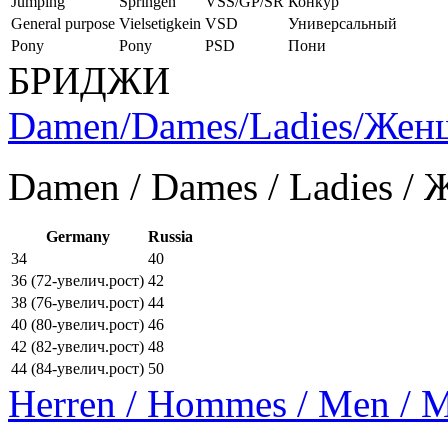
Jumping
Springen
VSS/GP/SR
Конкур
General purpose
Vielsetigkein
VSD
Универсальный
Pony
Pony
PSD
Пони
БРИДЖИ
Damen/Dames/Ladies/Же
Damen / Dames / Ladies /
Germany
Russia
34
40
36 (72-увелич.рост)
42
38 (76-увелич.рост)
44
40 (80-увелич.рост)
46
42 (82-увелич.рост)
48
44 (84-увелич.рост)
50
Herren / Hommes / Men /