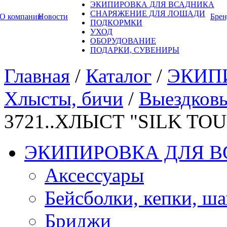
ЭКИПИРОВКА ДЛЯ ВСАДНИКА
СНАРЯЖЕНИЕ ДЛЯ ЛОШАДИ
О компании
Новости
Бре
ПОДКОРМКИ
УХОД
ОБОРУДОВАНИЕ
ПОДАРКИ, СУВЕНИРЫ
Главная
/
Каталог
/
ЭКИП
Хлысты, бичи
/
Выездковы
3721..ХЛЫСТ "SILK TO
ЭКИПИРОВКА ДЛЯ 
Аксессуары
Бейсболки, кепки, ш
Бриджи