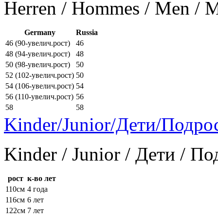
Herren / Hommes / Men /
Germany
Russia
46 (90-увелич.рост)
46
48 (94-увелич.рост)
48
50 (98-увелич.рост)
50
52 (102-увелич.рост)
50
54 (106-увелич.рост)
54
56 (110-увелич.рост)
56
58
58
Kinder/Junior/Дети/Подро
Kinder / Junior / Дети / П
рост
к-во лет
110см
4 года
116см
6 лет
122см
7 лет