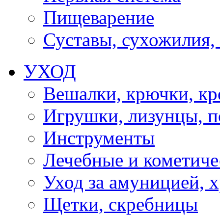
Пищеварение
Суставы, сухожилия,
УХОД
Вешалки, крючки, к
Игрушки, лизунцы, 
Инструменты
Лечебные и кометиче
Уход за амуницией, х
Щетки, скребницы