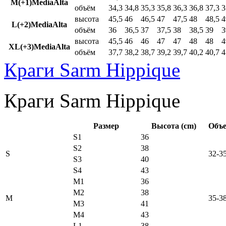
M(+1)MediaAlta
объём
34,3
34,8
35,3
35,8
36,3
36,8
37,3
3
высота
45,5
46
46,5
47
47,5
48
48,5
4
L(+2)MediaAlta
объём
36
36,5
37
37,5
38
38,5
39
3
высота
45,5
46
46
47
47
48
48
4
XL(+3)MediaAlta
объём
37,7
38,2
38,7
39,2
39,7
40,2
40,7
4
Краги Sarm Hippique
Краги Sarm Hippique
Размер
Высота (cm)
Объе
S1
36
S2
38
S
32-3
S3
40
S4
43
M1
36
M2
38
M
35-3
M3
41
M4
43
L1
38