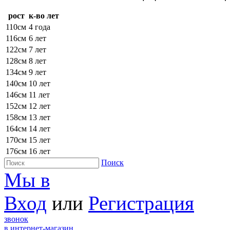
рост
к-во лет
110см
4 года
116см
6 лет
122см
7 лет
128см
8 лет
134см
9 лет
140см
10 лет
146см
11 лет
152см
12 лет
158см
13 лет
164см
14 лет
170см
15 лет
176см
16 лет
Поиск
Мы в
Вход
или
Регистрация
звонок
в интернет-магазин