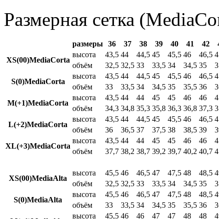
Размерная сетка (MediaCor
размеры
36
37
38
39
40
41
42
высота
43,5
44
44,5
45
45,5
46
46,5
4
XS(00)MediaCorta
объём
32,5
32,5
33
33,5
34
34,5
35
3
высота
43,5
44
44,5
45
45,5
46
46,5
4
S(0)MediaCorta
объём
33
33,5
34
34,5
35
35,5
36
3
высота
43,5
44
44
45
45
46
46
4
M(+1)MediaCorta
объём
34,3
34,8
35,3
35,8
36,3
36,8
37,3
3
высота
43,5
44
44,5
45
45,5
46
46,5
4
L(+2)MediaCorta
объём
36
36,5
37
37,5
38
38,5
39
3
высота
43,5
44
44
45
45
46
46
4
XL(+3)MediaCorta
объём
37,7
38,2
38,7
39,2
39,7
40,2
40,7
4
высота
45,5
46
46,5
47
47,5
48
48,5
4
XS(00)MediaAlta
объём
32,5
32,5
33
33,5
34
34,5
35
3
высота
45,5
46
46,5
47
47,5
48
48,5
4
S(0)MediaAlta
объём
33
33,5
34
34,5
35
35,5
36
3
высота
45,5
46
46
47
47
48
48
4