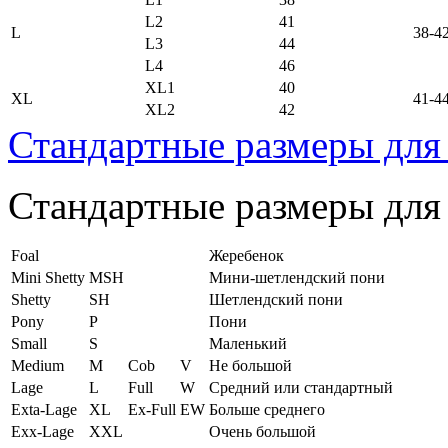
L2
41
L
38-4
L3
44
L4
46
XL1
40
XL
41-4
XL2
42
Стандартные размеры для
Стандартные размеры для
Foal
Жеребенок
Mini Shetty
MSH
Мини-шетлендский пони
Shetty
SH
Шетлендский пони
Pony
P
Пони
Small
S
Маленький
Medium
M
Cob
V
Не большой
Lage
L
Full
W
Средний или стандартный
Exta-Lage
XL
Ex-Full
EW
Больше среднего
Exx-Lage
XXL
Очень большой