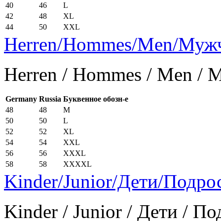
40
46
L
42
48
XL
44
50
XXL
Herren/Hommes/Men/Муж
Herren / Hommes / Men /
Germany
Russia
Буквенное обозн-е
48
48
M
50
50
L
52
52
XL
54
54
XXL
56
56
XXXL
58
58
XXXXL
Kinder/Junior/Дети/Подро
Kinder / Junior / Дети / П