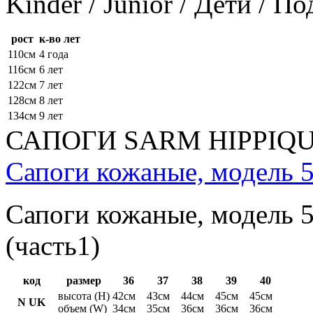
Kinder / Junior / Дети / П
рост
к-во лет
110см
4 года
116см
6 лет
122см
7 лет
128см
8 лет
134см
9 лет
САПОГИ SARM HIPPIQ
Сапоги кожаные, модель 5
Сапоги кожаные, модель 5
(часть1)
код
размер
36
37
38
39
40
высота (H)
42см
43см
44см
45см
45см
N UK
объем (W)
34см
35см
36см
36см
36см