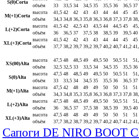
S(0)Corta
объём
33
33,5
34
34,5
35
35,5
36
36,5
37
высота
41,5
42
42
43
43
44
44
45
45
M(+1)Corta
объём
34,3
34,8
36,3
35,8
36,3
36,8
37,3
37,8
38
высота
41,5
42
42,5
43
43,5
44
44,5
45
45
L(+2)Corta
объём
36
36,5
37
37,5
38
38,5
39
39,5
40
высота
41,5
42
42
43
43
44
44
45
45
XL(+3)Corta
объём
37,7
38,2
39,7
39,2
39,7
40,2
40,7
41,2
41
высота
47,5
48
48,5
49
49,5
50
50,5
51
51
XS(00)Alta
объём
32,5
32,5
33
33,5
34
34,5
35
35,5
36
высота
47,5
48
48,5
49
49,5
50
50,5
51
51
S(0)Alta
объём
33
33,5
34
34,5
35
35,5
36
36,5
37
высота
47,5
42
48
49
49
50
50
51
51
M(+1)Alta
объём
34,3
34,8
35,3
35,8
36,3
36,8
37,3
37,8
38
высота
47,5
48
48,5
49
49,5
50
50,5
51
51
L(+2)Alta
объём
36
36,5
37
37,5
38
38,5
39
39,5
40
высота
47,5
48
48
49
49
50
50
51
51
XL(+3)Alta
объём
37,7
38,2
38,7
39,2
39,7
40,2
40,7
41,2
41
Сапоги DE NIRO BOOT C