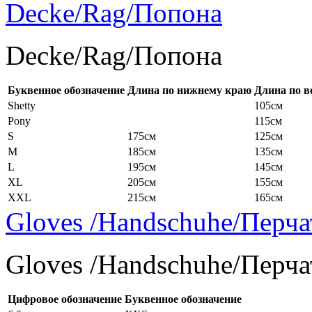
Decke/Rag/Попона
Decke/Rag/Попона
Буквенное обозначение
Длина по нижнему краю
Длина по в
Shetty
105см
Pony
115см
S
175см
125см
M
185см
135см
L
195см
145см
XL
205см
155см
XXL
215см
165см
Gloves /Handschuhe/Перча
Gloves /Handschuhe/Перча
Цифровое обозначение
Буквенное обозначение