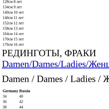
128см
8 лет
134см
9 лет
140см
10 лет
146см
11 лет
152см
12 лет
158см
13 лет
164см
14 лет
170см
15 лет
176см
16 лет
РЕДИНГОТЫ, ФРАКИ
Damen/Dames/Ladies/Же
Damen / Dames / Ladies /
Germany
Russia
34
40
36
42
38
44