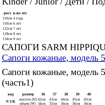
Kinder / Junior / Дети / П
рост
к-во лет
110см
4 года
116см
6 лет
122см
7 лет
128см
8 лет
134см
9 лет
САПОГИ SARM HIPPIQ
Сапоги кожаные, модель 5
Сапоги кожаные, модель 5
(часть1)
код
размер
36
37
38
39
40
высота (H)
42см
43см
44см
45см
45см
N UK
объем (W)
34см
35см
36см
36см
36см