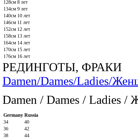
128см
8 лет
134см
9 лет
140см
10 лет
146см
11 лет
152см
12 лет
158см
13 лет
164см
14 лет
170см
15 лет
176см
16 лет
РЕДИНГОТЫ, ФРАКИ
Damen/Dames/Ladies/Же
Damen / Dames / Ladies /
Germany
Russia
34
40
36
42
38
44