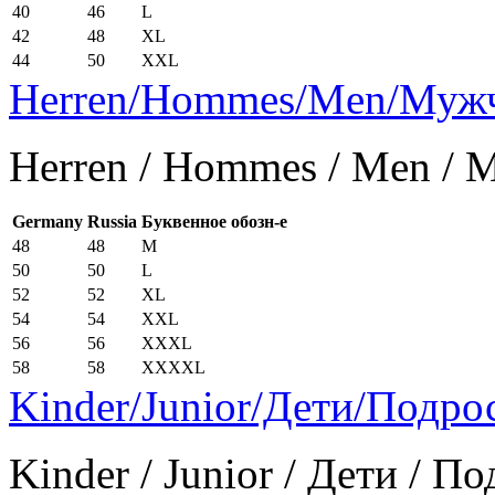
40
46
L
42
48
XL
44
50
XXL
Herren/Hommes/Men/Муж
Herren / Hommes / Men /
Germany
Russia
Буквенное обозн-е
48
48
M
50
50
L
52
52
XL
54
54
XXL
56
56
XXXL
58
58
XXXXL
Kinder/Junior/Дети/Подро
Kinder / Junior / Дети / П