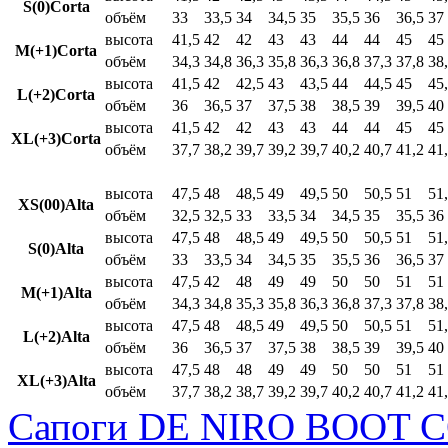
S(0)Corta
объём
33
33,5
34
34,5
35
35,5
36
36,5
37
высота
41,5
42
42
43
43
44
44
45
45
M(+1)Corta
объём
34,3
34,8
36,3
35,8
36,3
36,8
37,3
37,8
38
высота
41,5
42
42,5
43
43,5
44
44,5
45
45
L(+2)Corta
объём
36
36,5
37
37,5
38
38,5
39
39,5
40
высота
41,5
42
42
43
43
44
44
45
45
XL(+3)Corta
объём
37,7
38,2
39,7
39,2
39,7
40,2
40,7
41,2
41
высота
47,5
48
48,5
49
49,5
50
50,5
51
51
XS(00)Alta
объём
32,5
32,5
33
33,5
34
34,5
35
35,5
36
высота
47,5
48
48,5
49
49,5
50
50,5
51
51
S(0)Alta
объём
33
33,5
34
34,5
35
35,5
36
36,5
37
высота
47,5
42
48
49
49
50
50
51
51
M(+1)Alta
объём
34,3
34,8
35,3
35,8
36,3
36,8
37,3
37,8
38
высота
47,5
48
48,5
49
49,5
50
50,5
51
51
L(+2)Alta
объём
36
36,5
37
37,5
38
38,5
39
39,5
40
высота
47,5
48
48
49
49
50
50
51
51
XL(+3)Alta
объём
37,7
38,2
38,7
39,2
39,7
40,2
40,7
41,2
41
Сапоги DE NIRO BOOT C