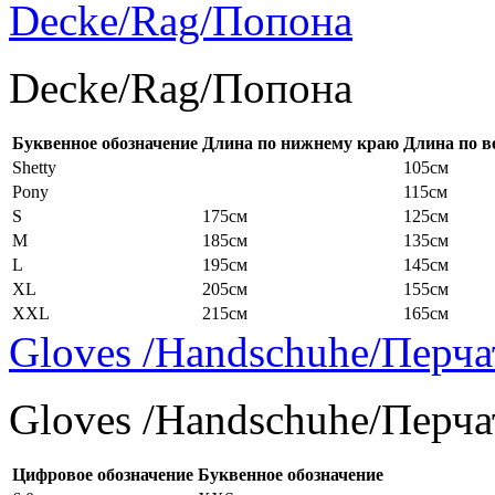
Decke/Rag/Попона
Decke/Rag/Попона
Буквенное обозначение
Длина по нижнему краю
Длина по в
Shetty
105см
Pony
115см
S
175см
125см
M
185см
135см
L
195см
145см
XL
205см
155см
XXL
215см
165см
Gloves /Handschuhe/Перча
Gloves /Handschuhe/Перча
Цифровое обозначение
Буквенное обозначение