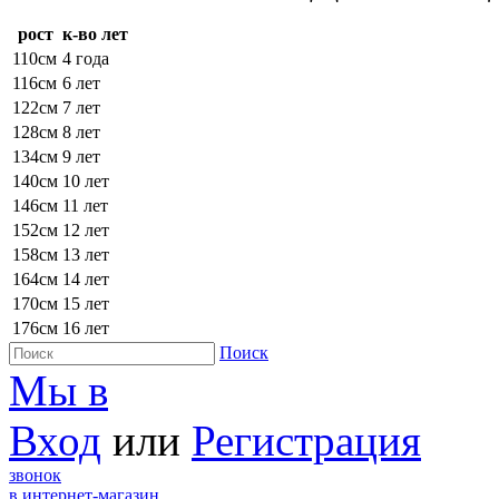
рост
к-во лет
110см
4 года
116см
6 лет
122см
7 лет
128см
8 лет
134см
9 лет
140см
10 лет
146см
11 лет
152см
12 лет
158см
13 лет
164см
14 лет
170см
15 лет
176см
16 лет
Поиск
Мы в
Вход
или
Регистрация
звонок
в интернет-магазин