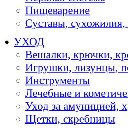
Пищеварение
Суставы, сухожилия,
УХОД
Вешалки, крючки, к
Игрушки, лизунцы, 
Инструменты
Лечебные и кометиче
Уход за амуницией, х
Щетки, скребницы