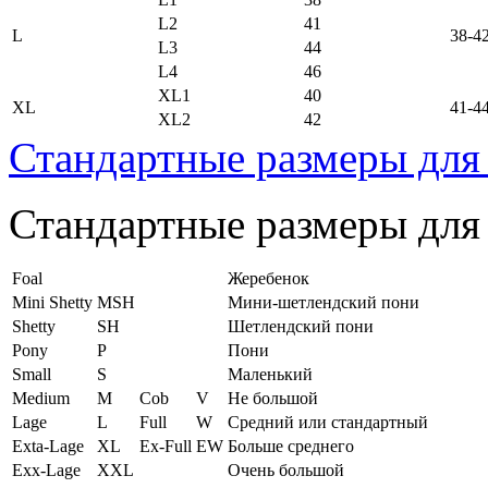
L2
41
L
38-4
L3
44
L4
46
XL1
40
XL
41-4
XL2
42
Стандартные размеры для
Стандартные размеры для
Foal
Жеребенок
Mini Shetty
MSH
Мини-шетлендский пони
Shetty
SH
Шетлендский пони
Pony
P
Пони
Small
S
Маленький
Medium
M
Cob
V
Не большой
Lage
L
Full
W
Средний или стандартный
Exta-Lage
XL
Ex-Full
EW
Больше среднего
Exx-Lage
XXL
Очень большой