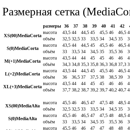
Размерная сетка (MediaCor
размеры
36
37
38
39
40
41
42
высота
43,5
44
44,5
45
45,5
46
46,5
4
XS(00)MediaCorta
объём
32,5
32,5
33
33,5
34
34,5
35
3
высота
43,5
44
44,5
45
45,5
46
46,5
4
S(0)MediaCorta
объём
33
33,5
34
34,5
35
35,5
36
3
высота
43,5
44
44
45
45
46
46
4
M(+1)MediaCorta
объём
34,3
34,8
35,3
35,8
36,3
36,8
37,3
3
высота
43,5
44
44,5
45
45,5
46
46,5
4
L(+2)MediaCorta
объём
36
36,5
37
37,5
38
38,5
39
3
высота
43,5
44
44
45
45
46
46
4
XL(+3)MediaCorta
объём
37,7
38,2
38,7
39,2
39,7
40,2
40,7
4
высота
45,5
46
46,5
47
47,5
48
48,5
4
XS(00)MediaAlta
объём
32,5
32,5
33
33,5
34
34,5
35
3
высота
45,5
46
46,5
47
47,5
48
48,5
4
S(0)MediaAlta
объём
33
33,5
34
34,5
35
35,5
36
3
высота
45,5
46
46
47
47
48
48
4