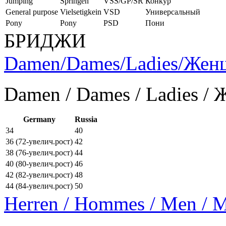
Jumping
Springen
VSS/GP/SR
Конкур
General purpose
Vielsetigkein
VSD
Универсальный
Pony
Pony
PSD
Пони
БРИДЖИ
Damen/Dames/Ladies/Же
Damen / Dames / Ladies /
Germany
Russia
34
40
36 (72-увелич.рост)
42
38 (76-увелич.рост)
44
40 (80-увелич.рост)
46
42 (82-увелич.рост)
48
44 (84-увелич.рост)
50
Herren / Hommes / Men /