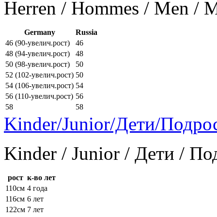
Herren / Hommes / Men /
Germany
Russia
46 (90-увелич.рост)
46
48 (94-увелич.рост)
48
50 (98-увелич.рост)
50
52 (102-увелич.рост)
50
54 (106-увелич.рост)
54
56 (110-увелич.рост)
56
58
58
Kinder/Junior/Дети/Подро
Kinder / Junior / Дети / П
рост
к-во лет
110см
4 года
116см
6 лет
122см
7 лет