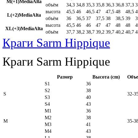
M(+1)MediaAlta
объём
34,3
34,8
35,3
35,8
36,3
36,8
37,3
3
высота
45,5
46
46,5
47
47,5
48
48,5
4
L(+2)MediaAlta
объём
36
36,5
37
37,5
38
38,5
39
3
высота
45,5
46
46
47
47
48
48
4
XL(+3)MediaAlta
объём
37,7
38,2
38,7
39,2
39,7
40,2
40,7
4
Краги Sarm Hippique
Краги Sarm Hippique
Размер
Высота (cm)
Объе
S1
36
S2
38
S
32-3
S3
40
S4
43
M1
36
M2
38
M
35-3
M3
41
M4
43
L1
38