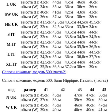
высота (H)
43см
44см
45см
46см
46см
L UK
объем (W)
34см
35см
36см
36см
36см
высота (H)
40см
41см
42см
43см
43см
SW UK
объем (W)
36см
37см
38см
38см
38см
высота (H)
41,5см
42,5см
43,5см
44,5см
45,5см
HE UK
объем (W)
32см
32,5см
33см
33,5см
34см
высота (H)
42,5см
43см
43,5см
44см
44см
S IT
объем (W)
32см
33см
33,8см
34,5см
34,5см
высота (H)
42,5см
43см
43,5см
44см
44см
M IT
объем (W)
33см
34см
34,8см
35,5см
36,5см
высота (H)
42,5см
43см
43,5см
44см
44,5см
L IT
объем (W)
34,3см
35см
36см
36,8см
37,7см
высота (H)
42,5см
43см
43,5см
44см
44,5см
XL IT
объем (W)
35,5см
36,3см
37,2см
38см
39см
Сапоги кожаные, модель 500 (часть2)
Сапоги кожаные, модель 500. Sarm Hippique, Италия. (часть2)
код
размер
41
42
43
44
45
высота (H)
45см
45см
47см
47см
50см
N UK
объем (W)
37см
38см
39см
39см
39см
высота (H)
45см
45см
46см
46см
47см
W UK
объем (W)
39см
40см
40см
40см
41см