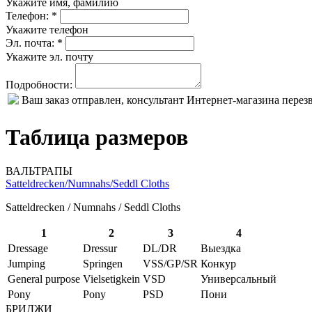
Укажите имя, фамилию
Телефон: *
Укажите телефон
Эл. почта: *
Укажите эл. почту
Подробности:
Ваш заказ отправлен, консультант Интернет-магазина пере
Таблица размеров
ВАЛЬТРАПЫ
Satteldrecken/Numnahs/Seddl Cloths
Satteldrecken / Numnahs / Seddl Cloths
1
2
3
4
Dressage
Dressur
DL/DR
Выездка
Jumping
Springen
VSS/GP/SR
Конкур
General purpose
Vielsetigkein
VSD
Универсальный
Pony
Pony
PSD
Пони
БРИДЖИ