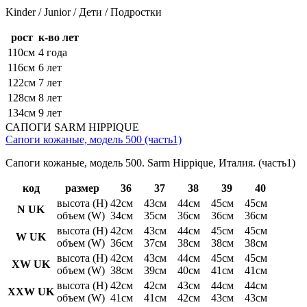
Kinder / Junior / Дети / Подростки
рост
к-во лет
110см
4 года
116см
6 лет
122см
7 лет
128см
8 лет
134см
9 лет
САПОГИ SARM HIPPIQUE
Сапоги кожаные, модель 500 (часть1)
Сапоги кожаные, модель 500. Sarm Hippique, Италия. (часть1)
код
размер
36
37
38
39
40
высота (H)
42см
43см
44см
45см
45см
N UK
объем (W)
34см
35см
36см
36см
36см
высота (H)
42см
43см
44см
45см
45см
W UK
объем (W)
36см
37см
38см
38см
38см
высота (H)
42см
43см
44см
45см
45см
XW UK
объем (W)
38см
39см
40см
41см
41см
высота (H)
42см
42см
43см
44см
44см
XXW UK
объем (W)
41см
41см
42см
43см
43см