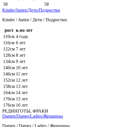
58
58
Kinder/Junior/Дети/Подростки
Kinder / Junior / Дети / Подростки
рост
к-во лет
110см
4 года
116см
6 лет
122см
7 лет
128см
8 лет
134см
9 лет
140см
10 лет
146см
11 лет
152см
12 лет
158см
13 лет
164см
14 лет
170см
15 лет
176см
16 лет
РЕДИНГОТЫ, ФРАКИ
Damen/Dames/Ladies/Женщины
Damen / Dames / Ladies / Женщины