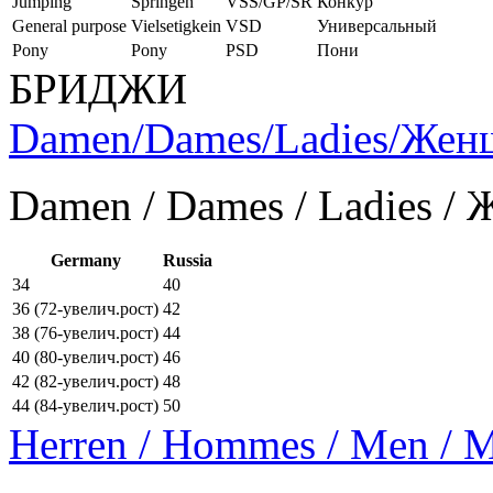
Jumping
Springen
VSS/GP/SR
Конкур
General purpose
Vielsetigkein
VSD
Универсальный
Pony
Pony
PSD
Пони
БРИДЖИ
Damen/Dames/Ladies/Же
Damen / Dames / Ladies /
Germany
Russia
34
40
36 (72-увелич.рост)
42
38 (76-увелич.рост)
44
40 (80-увелич.рост)
46
42 (82-увелич.рост)
48
44 (84-увелич.рост)
50
Herren / Hommes / Men /