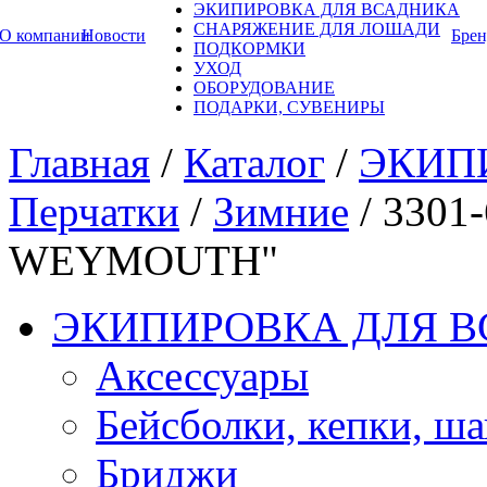
ЭКИПИРОВКА ДЛЯ ВСАДНИКА
СНАРЯЖЕНИЕ ДЛЯ ЛОШАДИ
О компании
Новости
Бре
ПОДКОРМКИ
УХОД
ОБОРУДОВАНИЕ
ПОДАРКИ, СУВЕНИРЫ
Главная
/
Каталог
/
ЭКИП
Перчатки
/
Зимние
/
3301
WEYMOUTH"
ЭКИПИРОВКА ДЛЯ 
Аксессуары
Бейсболки, кепки, ш
Бриджи