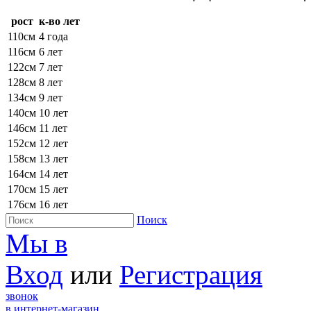
рост
к-во лет
110см
4 года
116см
6 лет
122см
7 лет
128см
8 лет
134см
9 лет
140см
10 лет
146см
11 лет
152см
12 лет
158см
13 лет
164см
14 лет
170см
15 лет
176см
16 лет
Поиск
Мы в
Вход
или
Регистрация
звонок
в интернет-магазин