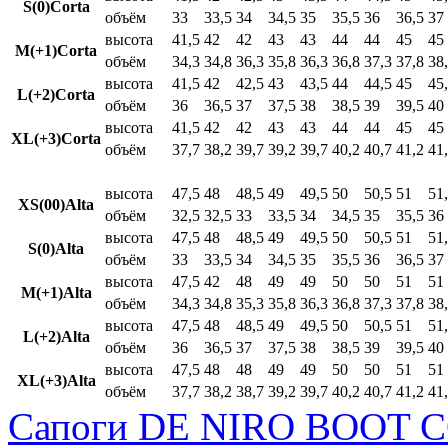
S(0)Corta
объём
33
33,5
34
34,5
35
35,5
36
36,5
37
высота
41,5
42
42
43
43
44
44
45
45
M(+1)Corta
объём
34,3
34,8
36,3
35,8
36,3
36,8
37,3
37,8
38
высота
41,5
42
42,5
43
43,5
44
44,5
45
45
L(+2)Corta
объём
36
36,5
37
37,5
38
38,5
39
39,5
40
высота
41,5
42
42
43
43
44
44
45
45
XL(+3)Corta
объём
37,7
38,2
39,7
39,2
39,7
40,2
40,7
41,2
41
высота
47,5
48
48,5
49
49,5
50
50,5
51
51
XS(00)Alta
объём
32,5
32,5
33
33,5
34
34,5
35
35,5
36
высота
47,5
48
48,5
49
49,5
50
50,5
51
51
S(0)Alta
объём
33
33,5
34
34,5
35
35,5
36
36,5
37
высота
47,5
42
48
49
49
50
50
51
51
M(+1)Alta
объём
34,3
34,8
35,3
35,8
36,3
36,8
37,3
37,8
38
высота
47,5
48
48,5
49
49,5
50
50,5
51
51
L(+2)Alta
объём
36
36,5
37
37,5
38
38,5
39
39,5
40
высота
47,5
48
48
49
49
50
50
51
51
XL(+3)Alta
объём
37,7
38,2
38,7
39,2
39,7
40,2
40,7
41,2
41
Сапоги DE NIRO BOOT C