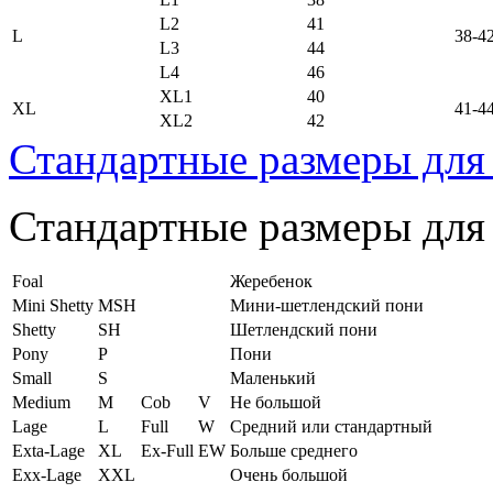
L2
41
L
38-4
L3
44
L4
46
XL1
40
XL
41-4
XL2
42
Стандартные размеры для
Стандартные размеры для
Foal
Жеребенок
Mini Shetty
MSH
Мини-шетлендский пони
Shetty
SH
Шетлендский пони
Pony
P
Пони
Small
S
Маленький
Medium
M
Cob
V
Не большой
Lage
L
Full
W
Средний или стандартный
Exta-Lage
XL
Ex-Full
EW
Больше среднего
Exx-Lage
XXL
Очень большой