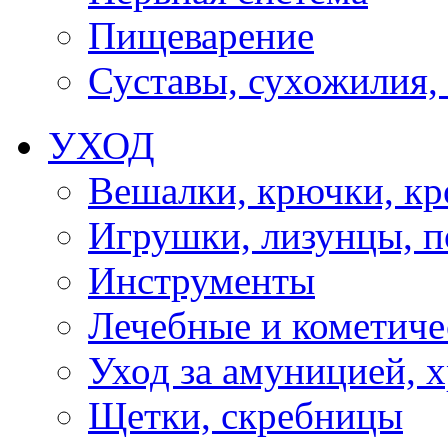
Пищеварение
Суставы, сухожилия,
УХОД
Вешалки, крючки, к
Игрушки, лизунцы, 
Инструменты
Лечебные и кометиче
Уход за амуницией, х
Щетки, скребницы