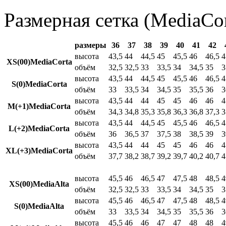
Размерная сетка (MediaCor
размеры
36
37
38
39
40
41
42
высота
43,5
44
44,5
45
45,5
46
46,5
4
XS(00)MediaCorta
объём
32,5
32,5
33
33,5
34
34,5
35
3
высота
43,5
44
44,5
45
45,5
46
46,5
4
S(0)MediaCorta
объём
33
33,5
34
34,5
35
35,5
36
3
высота
43,5
44
44
45
45
46
46
4
M(+1)MediaCorta
объём
34,3
34,8
35,3
35,8
36,3
36,8
37,3
3
высота
43,5
44
44,5
45
45,5
46
46,5
4
L(+2)MediaCorta
объём
36
36,5
37
37,5
38
38,5
39
3
высота
43,5
44
44
45
45
46
46
4
XL(+3)MediaCorta
объём
37,7
38,2
38,7
39,2
39,7
40,2
40,7
4
высота
45,5
46
46,5
47
47,5
48
48,5
4
XS(00)MediaAlta
объём
32,5
32,5
33
33,5
34
34,5
35
3
высота
45,5
46
46,5
47
47,5
48
48,5
4
S(0)MediaAlta
объём
33
33,5
34
34,5
35
35,5
36
3
высота
45,5
46
46
47
47
48
48
4