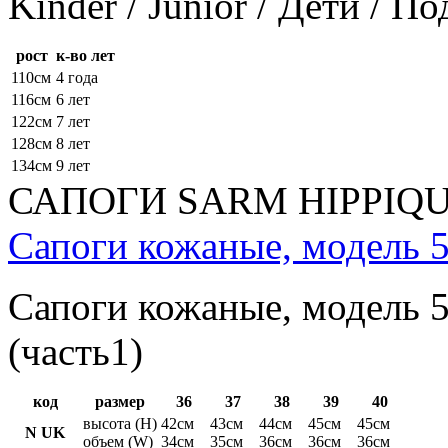
Kinder / Junior / Дети / П
рост
к-во лет
110см
4 года
116см
6 лет
122см
7 лет
128см
8 лет
134см
9 лет
САПОГИ SARM HIPPIQ
Сапоги кожаные, модель 5
Сапоги кожаные, модель 5
(часть1)
код
размер
36
37
38
39
40
высота (H)
42см
43см
44см
45см
45см
N UK
объем (W)
34см
35см
36см
36см
36см