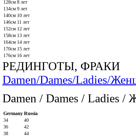
128см
8 лет
134см
9 лет
140см
10 лет
146см
11 лет
152см
12 лет
158см
13 лет
164см
14 лет
170см
15 лет
176см
16 лет
РЕДИНГОТЫ, ФРАКИ
Damen/Dames/Ladies/Же
Damen / Dames / Ladies /
Germany
Russia
34
40
36
42
38
44