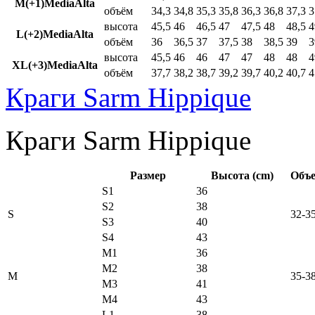
M(+1)MediaAlta
объём
34,3
34,8
35,3
35,8
36,3
36,8
37,3
3
высота
45,5
46
46,5
47
47,5
48
48,5
4
L(+2)MediaAlta
объём
36
36,5
37
37,5
38
38,5
39
3
высота
45,5
46
46
47
47
48
48
4
XL(+3)MediaAlta
объём
37,7
38,2
38,7
39,2
39,7
40,2
40,7
4
Краги Sarm Hippique
Краги Sarm Hippique
Размер
Высота (cm)
Объе
S1
36
S2
38
S
32-3
S3
40
S4
43
M1
36
M2
38
M
35-3
M3
41
M4
43
L1
38