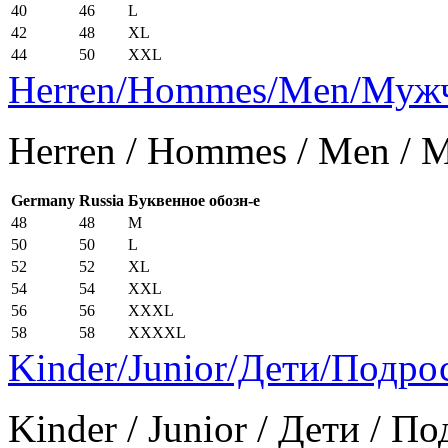
40
46
L
42
48
XL
44
50
XXL
Herren/Hommes/Men/Муж
Herren / Hommes / Men /
Germany
Russia
Буквенное обозн-е
48
48
M
50
50
L
52
52
XL
54
54
XXL
56
56
XXXL
58
58
XXXXL
Kinder/Junior/Дети/Подро
Kinder / Junior / Дети / П