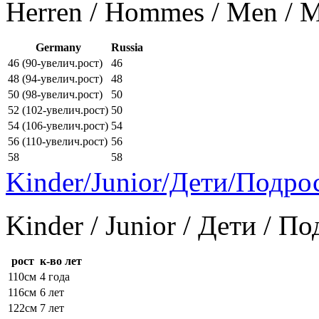
Herren / Hommes / Men /
Germany
Russia
46 (90-увелич.рост)
46
48 (94-увелич.рост)
48
50 (98-увелич.рост)
50
52 (102-увелич.рост)
50
54 (106-увелич.рост)
54
56 (110-увелич.рост)
56
58
58
Kinder/Junior/Дети/Подро
Kinder / Junior / Дети / П
рост
к-во лет
110см
4 года
116см
6 лет
122см
7 лет