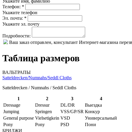
Укажите имя, фамилию
Телефон: *
Укажите телефон
Эл. почта: *
Укажите эл. почту
Подробности:
Ваш заказ отправлен, консультант Интернет-магазина пере
Таблица размеров
ВАЛЬТРАПЫ
Satteldrecken/Numnahs/Seddl Cloths
Satteldrecken / Numnahs / Seddl Cloths
1
2
3
4
Dressage
Dressur
DL/DR
Выездка
Jumping
Springen
VSS/GP/SR
Конкур
General purpose
Vielsetigkein
VSD
Универсальный
Pony
Pony
PSD
Пони
БРИДЖИ