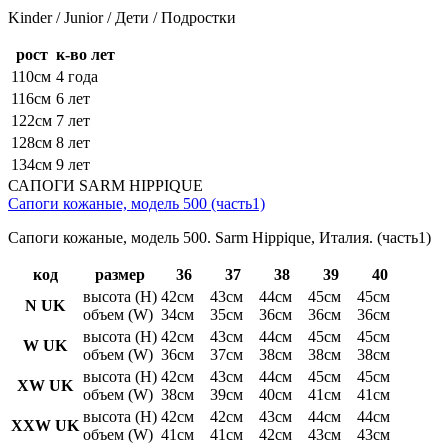
Kinder / Junior / Дети / Подростки
рост
к-во лет
110см
4 года
116см
6 лет
122см
7 лет
128см
8 лет
134см
9 лет
САПОГИ SARM HIPPIQUE
Сапоги кожаные, модель 500 (часть1)
Сапоги кожаные, модель 500. Sarm Hippique, Италия. (часть1)
код
размер
36
37
38
39
40
высота (H)
42см
43см
44см
45см
45см
N UK
объем (W)
34см
35см
36см
36см
36см
высота (H)
42см
43см
44см
45см
45см
W UK
объем (W)
36см
37см
38см
38см
38см
высота (H)
42см
43см
44см
45см
45см
XW UK
объем (W)
38см
39см
40см
41см
41см
высота (H)
42см
42см
43см
44см
44см
XXW UK
объем (W)
41см
41см
42см
43см
43см