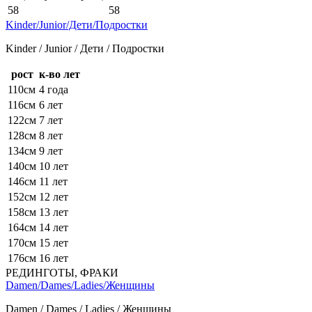
58
58
Kinder/Junior/Дети/Подростки
Kinder / Junior / Дети / Подростки
рост
к-во лет
110см
4 года
116см
6 лет
122см
7 лет
128см
8 лет
134см
9 лет
140см
10 лет
146см
11 лет
152см
12 лет
158см
13 лет
164см
14 лет
170см
15 лет
176см
16 лет
РЕДИНГОТЫ, ФРАКИ
Damen/Dames/Ladies/Женщины
Damen / Dames / Ladies / Женщины