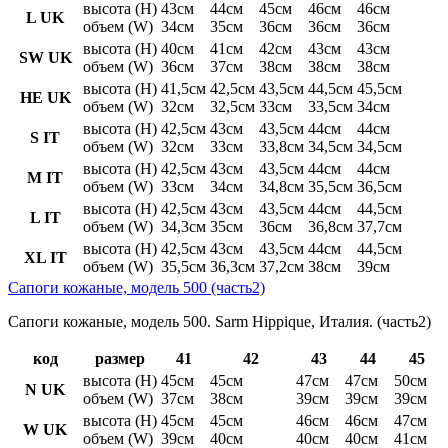
высота (H)
43см
44см
45см
46см
46см
L UK
объем (W)
34см
35см
36см
36см
36см
высота (H)
40см
41см
42см
43см
43см
SW UK
объем (W)
36см
37см
38см
38см
38см
высота (H)
41,5см
42,5см
43,5см
44,5см
45,5см
HE UK
объем (W)
32см
32,5см
33см
33,5см
34см
высота (H)
42,5см
43см
43,5см
44см
44см
S IT
объем (W)
32см
33см
33,8см
34,5см
34,5см
высота (H)
42,5см
43см
43,5см
44см
44см
M IT
объем (W)
33см
34см
34,8см
35,5см
36,5см
высота (H)
42,5см
43см
43,5см
44см
44,5см
L IT
объем (W)
34,3см
35см
36см
36,8см
37,7см
высота (H)
42,5см
43см
43,5см
44см
44,5см
XL IT
объем (W)
35,5см
36,3см
37,2см
38см
39см
Сапоги кожаные, модель 500 (часть2)
Сапоги кожаные, модель 500. Sarm Hippique, Италия. (часть2)
код
размер
41
42
43
44
45
высота (H)
45см
45см
47см
47см
50см
N UK
объем (W)
37см
38см
39см
39см
39см
высота (H)
45см
45см
46см
46см
47см
W UK
объем (W)
39см
40см
40см
40см
41см