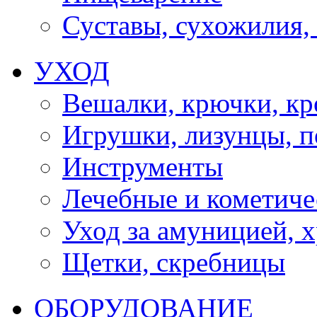
Суставы, сухожилия,
УХОД
Вешалки, крючки, к
Игрушки, лизунцы, 
Инструменты
Лечебные и кометиче
Уход за амуницией, х
Щетки, скребницы
ОБОРУДОВАНИЕ