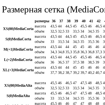
Размерная сетка (MediaCor
размеры
36
37
38
39
40
41
42
высота
43,5
44
44,5
45
45,5
46
46,5
4
XS(00)MediaCorta
объём
32,5
32,5
33
33,5
34
34,5
35
3
высота
43,5
44
44,5
45
45,5
46
46,5
4
S(0)MediaCorta
объём
33
33,5
34
34,5
35
35,5
36
3
высота
43,5
44
44
45
45
46
46
4
M(+1)MediaCorta
объём
34,3
34,8
35,3
35,8
36,3
36,8
37,3
3
высота
43,5
44
44,5
45
45,5
46
46,5
4
L(+2)MediaCorta
объём
36
36,5
37
37,5
38
38,5
39
3
высота
43,5
44
44
45
45
46
46
4
XL(+3)MediaCorta
объём
37,7
38,2
38,7
39,2
39,7
40,2
40,7
4
высота
45,5
46
46,5
47
47,5
48
48,5
4
XS(00)MediaAlta
объём
32,5
32,5
33
33,5
34
34,5
35
3
высота
45,5
46
46,5
47
47,5
48
48,5
4
S(0)MediaAlta
объём
33
33,5
34
34,5
35
35,5
36
3
высота
45,5
46
46
47
47
48
48
4