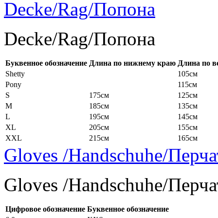
Decke/Rag/Попона
Decke/Rag/Попона
Буквенное обозначение
Длина по нижнему краю
Длина по в
Shetty
105см
Pony
115см
S
175см
125см
M
185см
135см
L
195см
145см
XL
205см
155см
XXL
215см
165см
Gloves /Handschuhe/Перча
Gloves /Handschuhe/Перча
Цифровое обозначение
Буквенное обозначение