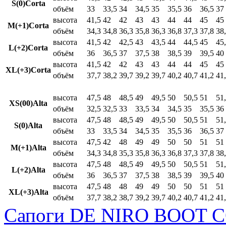
S(0)Corta
объём
33
33,5
34
34,5
35
35,5
36
36,5
37
высота
41,5
42
42
43
43
44
44
45
45
M(+1)Corta
объём
34,3
34,8
36,3
35,8
36,3
36,8
37,3
37,8
38
высота
41,5
42
42,5
43
43,5
44
44,5
45
45
L(+2)Corta
объём
36
36,5
37
37,5
38
38,5
39
39,5
40
высота
41,5
42
42
43
43
44
44
45
45
XL(+3)Corta
объём
37,7
38,2
39,7
39,2
39,7
40,2
40,7
41,2
41
высота
47,5
48
48,5
49
49,5
50
50,5
51
51
XS(00)Alta
объём
32,5
32,5
33
33,5
34
34,5
35
35,5
36
высота
47,5
48
48,5
49
49,5
50
50,5
51
51
S(0)Alta
объём
33
33,5
34
34,5
35
35,5
36
36,5
37
высота
47,5
42
48
49
49
50
50
51
51
M(+1)Alta
объём
34,3
34,8
35,3
35,8
36,3
36,8
37,3
37,8
38
высота
47,5
48
48,5
49
49,5
50
50,5
51
51
L(+2)Alta
объём
36
36,5
37
37,5
38
38,5
39
39,5
40
высота
47,5
48
48
49
49
50
50
51
51
XL(+3)Alta
объём
37,7
38,2
38,7
39,2
39,7
40,2
40,7
41,2
41
Сапоги DE NIRO BOOT C