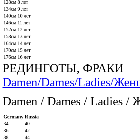
128см
8 лет
134см
9 лет
140см
10 лет
146см
11 лет
152см
12 лет
158см
13 лет
164см
14 лет
170см
15 лет
176см
16 лет
РЕДИНГОТЫ, ФРАКИ
Damen/Dames/Ladies/Же
Damen / Dames / Ladies /
Germany
Russia
34
40
36
42
38
44