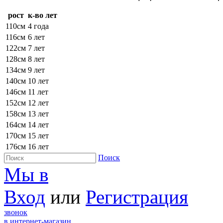
рост
к-во лет
110см
4 года
116см
6 лет
122см
7 лет
128см
8 лет
134см
9 лет
140см
10 лет
146см
11 лет
152см
12 лет
158см
13 лет
164см
14 лет
170см
15 лет
176см
16 лет
Поиск
Мы в
Вход
или
Регистрация
звонок
в интернет-магазин