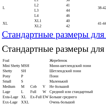
L2
41
L
38-4
L3
44
L4
46
XL1
40
XL
41-4
XL2
42
Стандартные размеры для
Стандартные размеры для
Foal
Жеребенок
Mini Shetty
MSH
Мини-шетлендский пони
Shetty
SH
Шетлендский пони
Pony
P
Пони
Small
S
Маленький
Medium
M
Cob
V
Не большой
Lage
L
Full
W
Средний или стандартный
Exta-Lage
XL
Ex-Full
EW
Больше среднего
Exx-Lage
XXL
Очень большой