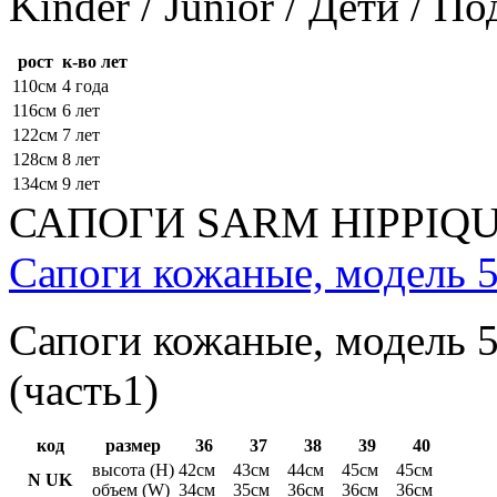
Kinder / Junior / Дети / П
рост
к-во лет
110см
4 года
116см
6 лет
122см
7 лет
128см
8 лет
134см
9 лет
САПОГИ SARM HIPPIQ
Сапоги кожаные, модель 5
Сапоги кожаные, модель 5
(часть1)
код
размер
36
37
38
39
40
высота (H)
42см
43см
44см
45см
45см
N UK
объем (W)
34см
35см
36см
36см
36см