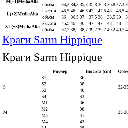
M(+1)MediaAlta
объём
34,3
34,8
35,3
35,8
36,3
36,8
37,3
3
высота
45,5
46
46,5
47
47,5
48
48,5
4
L(+2)MediaAlta
объём
36
36,5
37
37,5
38
38,5
39
3
высота
45,5
46
46
47
47
48
48
4
XL(+3)MediaAlta
объём
37,7
38,2
38,7
39,2
39,7
40,2
40,7
4
Краги Sarm Hippique
Краги Sarm Hippique
Размер
Высота (cm)
Объе
S1
36
S2
38
S
32-3
S3
40
S4
43
M1
36
M2
38
M
35-3
M3
41
M4
43
L1
38