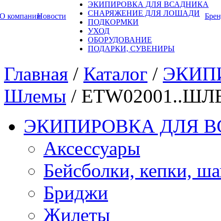
ЭКИПИРОВКА ДЛЯ ВСАДНИКА
СНАРЯЖЕНИЕ ДЛЯ ЛОШАДИ
О компании
Новости
Бре
ПОДКОРМКИ
УХОД
ОБОРУДОВАНИЕ
ПОДАРКИ, СУВЕНИРЫ
Главная
/
Каталог
/
ЭКИП
Шлемы
/
ETW02001..ШЛ
ЭКИПИРОВКА ДЛЯ 
Аксессуары
Бейсболки, кепки, ш
Бриджи
Жилеты