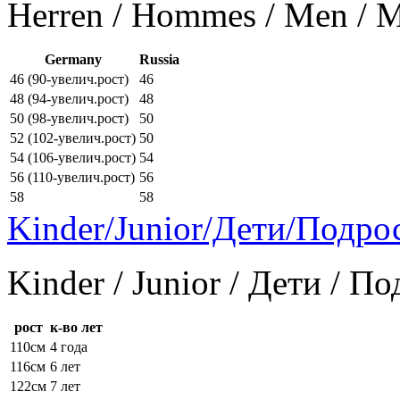
Herren / Hommes / Men /
Germany
Russia
46 (90-увелич.рост)
46
48 (94-увелич.рост)
48
50 (98-увелич.рост)
50
52 (102-увелич.рост)
50
54 (106-увелич.рост)
54
56 (110-увелич.рост)
56
58
58
Kinder/Junior/Дети/Подро
Kinder / Junior / Дети / П
рост
к-во лет
110см
4 года
116см
6 лет
122см
7 лет