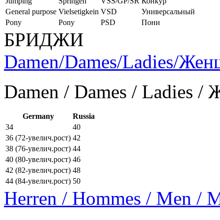
Jumping
Springen
VSS/GP/SR
Конкур
General purpose
Vielsetigkein
VSD
Универсальный
Pony
Pony
PSD
Пони
БРИДЖИ
Damen/Dames/Ladies/Же
Damen / Dames / Ladies /
Germany
Russia
34
40
36 (72-увелич.рост)
42
38 (76-увелич.рост)
44
40 (80-увелич.рост)
46
42 (82-увелич.рост)
48
44 (84-увелич.рост)
50
Herren / Hommes / Men /