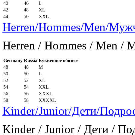
40
46
L
42
48
XL
44
50
XXL
Herren/Hommes/Men/Муж
Herren / Hommes / Men /
Germany
Russia
Буквенное обозн-е
48
48
M
50
50
L
52
52
XL
54
54
XXL
56
56
XXXL
58
58
XXXXL
Kinder/Junior/Дети/Подро
Kinder / Junior / Дети / П