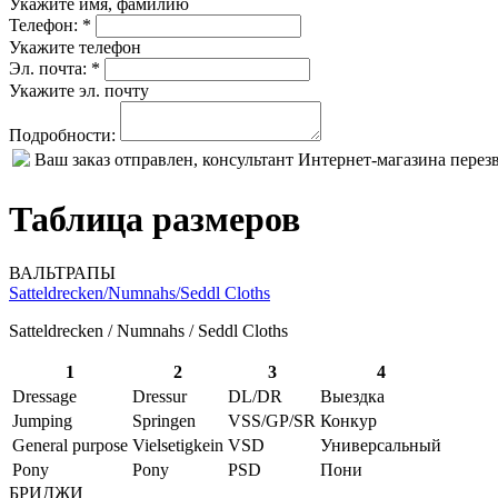
Укажите имя, фамилию
Телефон: *
Укажите телефон
Эл. почта: *
Укажите эл. почту
Подробности:
Ваш заказ отправлен, консультант Интернет-магазина пере
Таблица размеров
ВАЛЬТРАПЫ
Satteldrecken/Numnahs/Seddl Cloths
Satteldrecken / Numnahs / Seddl Cloths
1
2
3
4
Dressage
Dressur
DL/DR
Выездка
Jumping
Springen
VSS/GP/SR
Конкур
General purpose
Vielsetigkein
VSD
Универсальный
Pony
Pony
PSD
Пони
БРИДЖИ