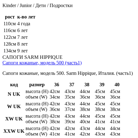
Kinder / Junior / Дети / Подростки
рост
к-во лет
110см
4 года
116см
6 лет
122см
7 лет
128см
8 лет
134см
9 лет
САПОГИ SARM HIPPIQUE
Сапоги кожаные, модель 500 (часть1)
Сапоги кожаные, модель 500. Sarm Hippique, Италия. (часть1)
код
размер
36
37
38
39
40
высота (H)
42см
43см
44см
45см
45см
N UK
объем (W)
34см
35см
36см
36см
36см
высота (H)
42см
43см
44см
45см
45см
W UK
объем (W)
36см
37см
38см
38см
38см
высота (H)
42см
43см
44см
45см
45см
XW UK
объем (W)
38см
39см
40см
41см
41см
высота (H)
42см
42см
43см
44см
44см
XXW UK
объем (W)
41см
41см
42см
43см
43см