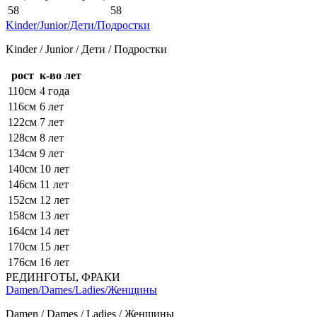
58
58
Kinder/Junior/Дети/Подростки
Kinder / Junior / Дети / Подростки
рост
к-во лет
110см
4 года
116см
6 лет
122см
7 лет
128см
8 лет
134см
9 лет
140см
10 лет
146см
11 лет
152см
12 лет
158см
13 лет
164см
14 лет
170см
15 лет
176см
16 лет
РЕДИНГОТЫ, ФРАКИ
Damen/Dames/Ladies/Женщины
Damen / Dames / Ladies / Женщины