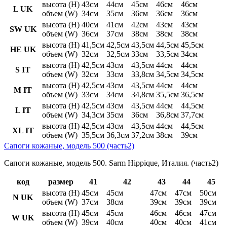
высота (H)
43см
44см
45см
46см
46см
L UK
объем (W)
34см
35см
36см
36см
36см
высота (H)
40см
41см
42см
43см
43см
SW UK
объем (W)
36см
37см
38см
38см
38см
высота (H)
41,5см
42,5см
43,5см
44,5см
45,5см
HE UK
объем (W)
32см
32,5см
33см
33,5см
34см
высота (H)
42,5см
43см
43,5см
44см
44см
S IT
объем (W)
32см
33см
33,8см
34,5см
34,5см
высота (H)
42,5см
43см
43,5см
44см
44см
M IT
объем (W)
33см
34см
34,8см
35,5см
36,5см
высота (H)
42,5см
43см
43,5см
44см
44,5см
L IT
объем (W)
34,3см
35см
36см
36,8см
37,7см
высота (H)
42,5см
43см
43,5см
44см
44,5см
XL IT
объем (W)
35,5см
36,3см
37,2см
38см
39см
Сапоги кожаные, модель 500 (часть2)
Сапоги кожаные, модель 500. Sarm Hippique, Италия. (часть2)
код
размер
41
42
43
44
45
высота (H)
45см
45см
47см
47см
50см
N UK
объем (W)
37см
38см
39см
39см
39см
высота (H)
45см
45см
46см
46см
47см
W UK
объем (W)
39см
40см
40см
40см
41см