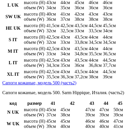
высота (H)
43см
44см
45см
46см
46см
L UK
объем (W)
34см
35см
36см
36см
36см
высота (H)
40см
41см
42см
43см
43см
SW UK
объем (W)
36см
37см
38см
38см
38см
высота (H)
41,5см
42,5см
43,5см
44,5см
45,5см
HE UK
объем (W)
32см
32,5см
33см
33,5см
34см
высота (H)
42,5см
43см
43,5см
44см
44см
S IT
объем (W)
32см
33см
33,8см
34,5см
34,5см
высота (H)
42,5см
43см
43,5см
44см
44см
M IT
объем (W)
33см
34см
34,8см
35,5см
36,5см
высота (H)
42,5см
43см
43,5см
44см
44,5см
L IT
объем (W)
34,3см
35см
36см
36,8см
37,7см
высота (H)
42,5см
43см
43,5см
44см
44,5см
XL IT
объем (W)
35,5см
36,3см
37,2см
38см
39см
Сапоги кожаные, модель 500 (часть2)
Сапоги кожаные, модель 500. Sarm Hippique, Италия. (часть2)
код
размер
41
42
43
44
45
высота (H)
45см
45см
47см
47см
50см
N UK
объем (W)
37см
38см
39см
39см
39см
высота (H)
45см
45см
46см
46см
47см
W UK
объем (W)
39см
40см
40см
40см
41см