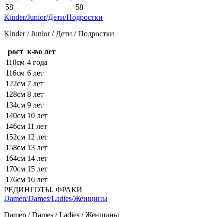
58
58
Kinder/Junior/Дети/Подростки
Kinder / Junior / Дети / Подростки
рост
к-во лет
110см
4 года
116см
6 лет
122см
7 лет
128см
8 лет
134см
9 лет
140см
10 лет
146см
11 лет
152см
12 лет
158см
13 лет
164см
14 лет
170см
15 лет
176см
16 лет
РЕДИНГОТЫ, ФРАКИ
Damen/Dames/Ladies/Женщины
Damen / Dames / Ladies / Женщины