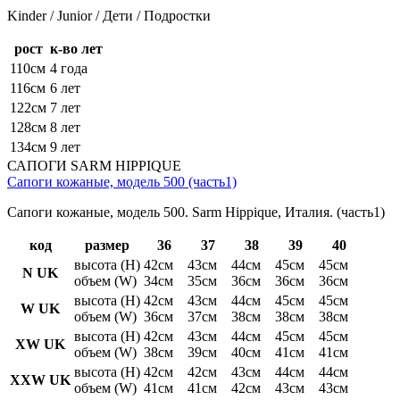
Kinder / Junior / Дети / Подростки
рост
к-во лет
110см
4 года
116см
6 лет
122см
7 лет
128см
8 лет
134см
9 лет
САПОГИ SARM HIPPIQUE
Сапоги кожаные, модель 500 (часть1)
Сапоги кожаные, модель 500. Sarm Hippique, Италия. (часть1)
код
размер
36
37
38
39
40
высота (H)
42см
43см
44см
45см
45см
N UK
объем (W)
34см
35см
36см
36см
36см
высота (H)
42см
43см
44см
45см
45см
W UK
объем (W)
36см
37см
38см
38см
38см
высота (H)
42см
43см
44см
45см
45см
XW UK
объем (W)
38см
39см
40см
41см
41см
высота (H)
42см
42см
43см
44см
44см
XXW UK
объем (W)
41см
41см
42см
43см
43см