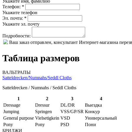
Укажите имя, фамилию
Телефон: *
Укажите телефон
Эл. почта: *
Укажите эл. почту
Подробности:
Ваш заказ отправлен, консультант Интернет-магазина пере
Таблица размеров
ВАЛЬТРАПЫ
Satteldrecken/Numnahs/Seddl Cloths
Satteldrecken / Numnahs / Seddl Cloths
1
2
3
4
Dressage
Dressur
DL/DR
Выездка
Jumping
Springen
VSS/GP/SR
Конкур
General purpose
Vielsetigkein
VSD
Универсальный
Pony
Pony
PSD
Пони
БРИДЖИ