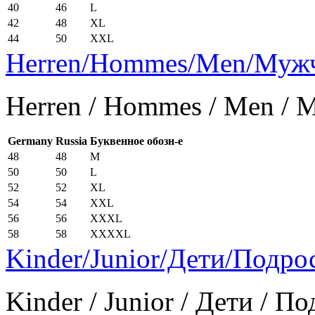
40
46
L
42
48
XL
44
50
XXL
Herren/Hommes/Men/Муж
Herren / Hommes / Men /
Germany
Russia
Буквенное обозн-е
48
48
M
50
50
L
52
52
XL
54
54
XXL
56
56
XXXL
58
58
XXXXL
Kinder/Junior/Дети/Подро
Kinder / Junior / Дети / П