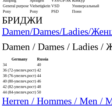
Jumping
Springen
VSS/GP/SR
Конкур
General purpose
Vielsetigkein
VSD
Универсальный
Pony
Pony
PSD
Пони
БРИДЖИ
Damen/Dames/Ladies/Же
Damen / Dames / Ladies /
Germany
Russia
34
40
36 (72-увелич.рост)
42
38 (76-увелич.рост)
44
40 (80-увелич.рост)
46
42 (82-увелич.рост)
48
44 (84-увелич.рост)
50
Herren / Hommes / Men /