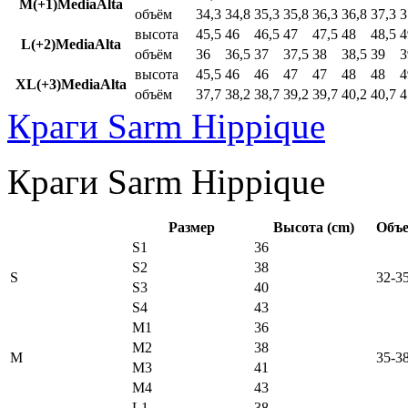
M(+1)MediaAlta
объём
34,3
34,8
35,3
35,8
36,3
36,8
37,3
3
высота
45,5
46
46,5
47
47,5
48
48,5
4
L(+2)MediaAlta
объём
36
36,5
37
37,5
38
38,5
39
3
высота
45,5
46
46
47
47
48
48
4
XL(+3)MediaAlta
объём
37,7
38,2
38,7
39,2
39,7
40,2
40,7
4
Краги Sarm Hippique
Краги Sarm Hippique
Размер
Высота (cm)
Объе
S1
36
S2
38
S
32-3
S3
40
S4
43
M1
36
M2
38
M
35-3
M3
41
M4
43
L1
38