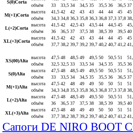
S(0)Corta
объём
33
33,5
34
34,5
35
35,5
36
36,5
37
высота
41,5
42
42
43
43
44
44
45
45
M(+1)Corta
объём
34,3
34,8
36,3
35,8
36,3
36,8
37,3
37,8
38
высота
41,5
42
42,5
43
43,5
44
44,5
45
45
L(+2)Corta
объём
36
36,5
37
37,5
38
38,5
39
39,5
40
высота
41,5
42
42
43
43
44
44
45
45
XL(+3)Corta
объём
37,7
38,2
39,7
39,2
39,7
40,2
40,7
41,2
41
высота
47,5
48
48,5
49
49,5
50
50,5
51
51
XS(00)Alta
объём
32,5
32,5
33
33,5
34
34,5
35
35,5
36
высота
47,5
48
48,5
49
49,5
50
50,5
51
51
S(0)Alta
объём
33
33,5
34
34,5
35
35,5
36
36,5
37
высота
47,5
42
48
49
49
50
50
51
51
M(+1)Alta
объём
34,3
34,8
35,3
35,8
36,3
36,8
37,3
37,8
38
высота
47,5
48
48,5
49
49,5
50
50,5
51
51
L(+2)Alta
объём
36
36,5
37
37,5
38
38,5
39
39,5
40
высота
47,5
48
48
49
49
50
50
51
51
XL(+3)Alta
объём
37,7
38,2
38,7
39,2
39,7
40,2
40,7
41,2
41
Сапоги DE NIRO BOOT C