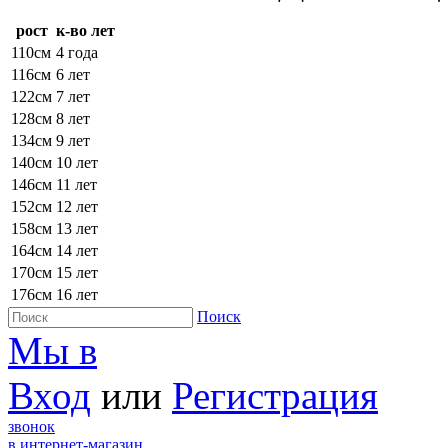
рост
к-во лет
110см
4 года
116см
6 лет
122см
7 лет
128см
8 лет
134см
9 лет
140см
10 лет
146см
11 лет
152см
12 лет
158см
13 лет
164см
14 лет
170см
15 лет
176см
16 лет
Поиск
Мы в
Вход
или
Регистрация
звонок
в интернет-магазин