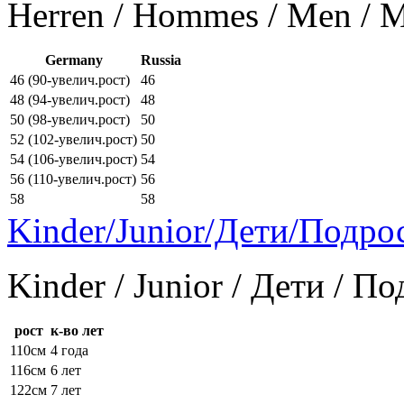
Herren / Hommes / Men /
Germany
Russia
46 (90-увелич.рост)
46
48 (94-увелич.рост)
48
50 (98-увелич.рост)
50
52 (102-увелич.рост)
50
54 (106-увелич.рост)
54
56 (110-увелич.рост)
56
58
58
Kinder/Junior/Дети/Подро
Kinder / Junior / Дети / П
рост
к-во лет
110см
4 года
116см
6 лет
122см
7 лет