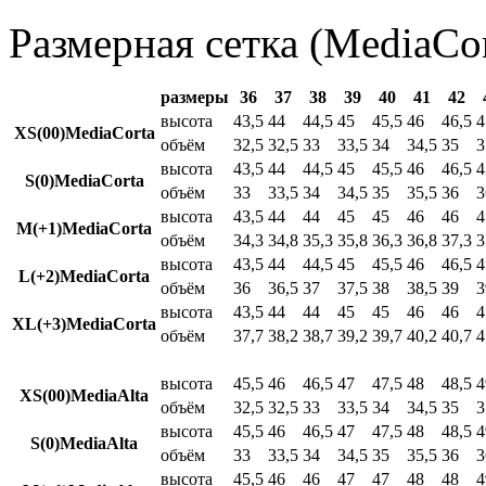
Размерная сетка (MediaCor
размеры
36
37
38
39
40
41
42
высота
43,5
44
44,5
45
45,5
46
46,5
4
XS(00)MediaCorta
объём
32,5
32,5
33
33,5
34
34,5
35
3
высота
43,5
44
44,5
45
45,5
46
46,5
4
S(0)MediaCorta
объём
33
33,5
34
34,5
35
35,5
36
3
высота
43,5
44
44
45
45
46
46
4
M(+1)MediaCorta
объём
34,3
34,8
35,3
35,8
36,3
36,8
37,3
3
высота
43,5
44
44,5
45
45,5
46
46,5
4
L(+2)MediaCorta
объём
36
36,5
37
37,5
38
38,5
39
3
высота
43,5
44
44
45
45
46
46
4
XL(+3)MediaCorta
объём
37,7
38,2
38,7
39,2
39,7
40,2
40,7
4
высота
45,5
46
46,5
47
47,5
48
48,5
4
XS(00)MediaAlta
объём
32,5
32,5
33
33,5
34
34,5
35
3
высота
45,5
46
46,5
47
47,5
48
48,5
4
S(0)MediaAlta
объём
33
33,5
34
34,5
35
35,5
36
3
высота
45,5
46
46
47
47
48
48
4