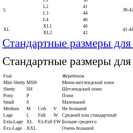
L2
41
L
38-4
L3
44
L4
46
XL1
40
XL
41-4
XL2
42
Стандартные размеры для
Стандартные размеры для
Foal
Жеребенок
Mini Shetty
MSH
Мини-шетлендский пони
Shetty
SH
Шетлендский пони
Pony
P
Пони
Small
S
Маленький
Medium
M
Cob
V
Не большой
Lage
L
Full
W
Средний или стандартный
Exta-Lage
XL
Ex-Full
EW
Больше среднего
Exx-Lage
XXL
Очень большой