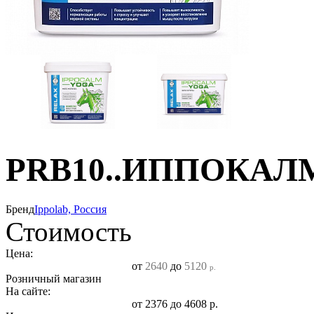
PRB10..ИППОКАЛМ
Бренд
Ippolab, Россия
Стоимость
Цена:
от
2640
до
5120
р.
Розничный магазин
На сайте:
от
2376
до
4608
р.