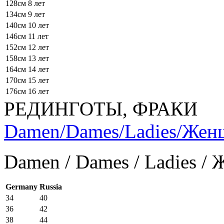
128см
8 лет
134см
9 лет
140см
10 лет
146см
11 лет
152см
12 лет
158см
13 лет
164см
14 лет
170см
15 лет
176см
16 лет
РЕДИНГОТЫ, ФРАКИ
Damen/Dames/Ladies/Же
Damen / Dames / Ladies /
Germany
Russia
34
40
36
42
38
44