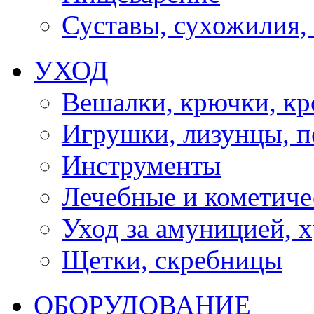
Суставы, сухожилия,
УХОД
Вешалки, крючки, к
Игрушки, лизунцы, 
Инструменты
Лечебные и кометиче
Уход за амуницией, х
Щетки, скребницы
ОБОРУДОВАНИЕ