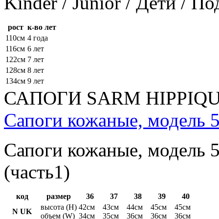
Kinder / Junior / Дети / П
рост
к-во лет
110см
4 года
116см
6 лет
122см
7 лет
128см
8 лет
134см
9 лет
САПОГИ SARM HIPPIQ
Сапоги кожаные, модель 5
Сапоги кожаные, модель 5
(часть1)
код
размер
36
37
38
39
40
высота (H)
42см
43см
44см
45см
45см
N UK
объем (W)
34см
35см
36см
36см
36см