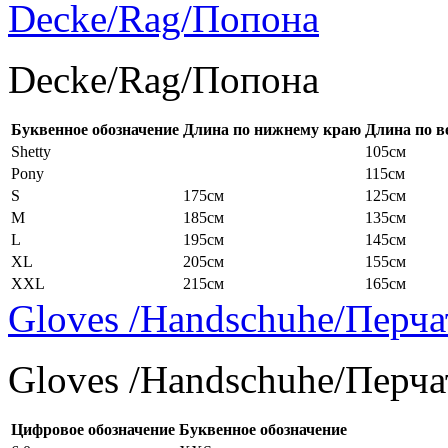
Decke/Rag/Попона
Decke/Rag/Попона
Буквенное обозначение
Длина по нижнему краю
Длина по в
Shetty
105см
Pony
115см
S
175см
125см
M
185см
135см
L
195см
145см
XL
205см
155см
XXL
215см
165см
Gloves /Handschuhe/Перча
Gloves /Handschuhe/Перча
Цифровое обозначение
Буквенное обозначение