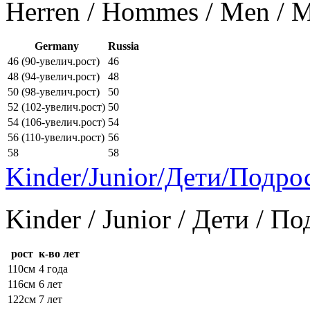
Herren / Hommes / Men /
Germany
Russia
46 (90-увелич.рост)
46
48 (94-увелич.рост)
48
50 (98-увелич.рост)
50
52 (102-увелич.рост)
50
54 (106-увелич.рост)
54
56 (110-увелич.рост)
56
58
58
Kinder/Junior/Дети/Подро
Kinder / Junior / Дети / П
рост
к-во лет
110см
4 года
116см
6 лет
122см
7 лет