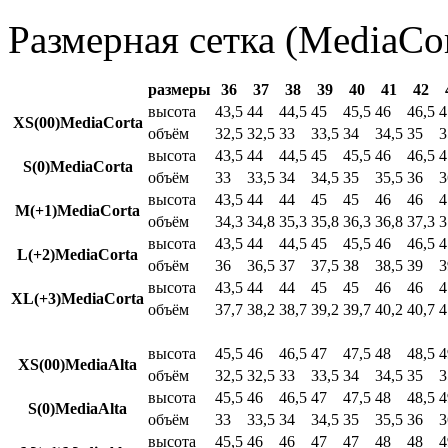
Размерная сетка (MediaCor
размеры
36
37
38
39
40
41
42
высота
43,5
44
44,5
45
45,5
46
46,5
4
XS(00)MediaCorta
объём
32,5
32,5
33
33,5
34
34,5
35
3
высота
43,5
44
44,5
45
45,5
46
46,5
4
S(0)MediaCorta
объём
33
33,5
34
34,5
35
35,5
36
3
высота
43,5
44
44
45
45
46
46
4
M(+1)MediaCorta
объём
34,3
34,8
35,3
35,8
36,3
36,8
37,3
3
высота
43,5
44
44,5
45
45,5
46
46,5
4
L(+2)MediaCorta
объём
36
36,5
37
37,5
38
38,5
39
3
высота
43,5
44
44
45
45
46
46
4
XL(+3)MediaCorta
объём
37,7
38,2
38,7
39,2
39,7
40,2
40,7
4
высота
45,5
46
46,5
47
47,5
48
48,5
4
XS(00)MediaAlta
объём
32,5
32,5
33
33,5
34
34,5
35
3
высота
45,5
46
46,5
47
47,5
48
48,5
4
S(0)MediaAlta
объём
33
33,5
34
34,5
35
35,5
36
3
высота
45,5
46
46
47
47
48
48
4