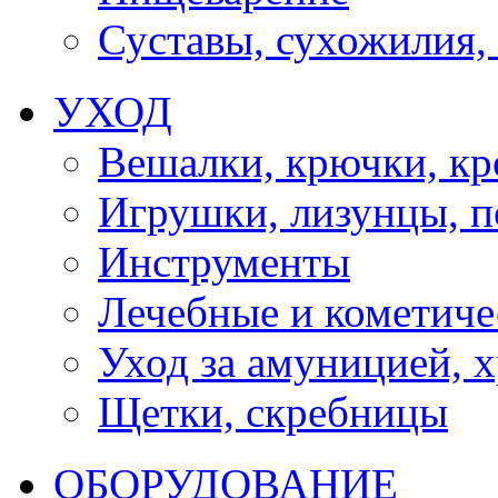
Суставы, сухожилия,
УХОД
Вешалки, крючки, к
Игрушки, лизунцы, 
Инструменты
Лечебные и кометиче
Уход за амуницией, х
Щетки, скребницы
ОБОРУДОВАНИЕ