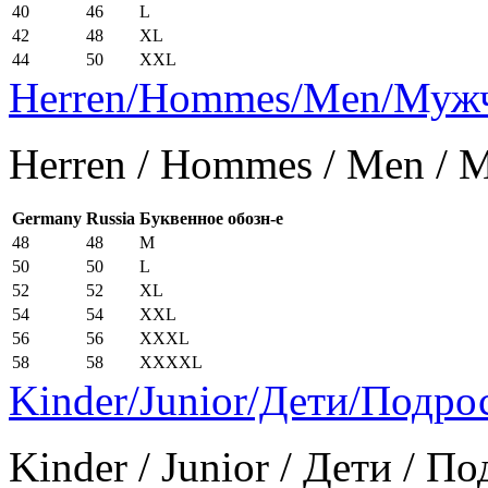
40
46
L
42
48
XL
44
50
XXL
Herren/Hommes/Men/Муж
Herren / Hommes / Men /
Germany
Russia
Буквенное обозн-е
48
48
M
50
50
L
52
52
XL
54
54
XXL
56
56
XXXL
58
58
XXXXL
Kinder/Junior/Дети/Подро
Kinder / Junior / Дети / П