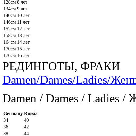
128см
8 лет
134см
9 лет
140см
10 лет
146см
11 лет
152см
12 лет
158см
13 лет
164см
14 лет
170см
15 лет
176см
16 лет
РЕДИНГОТЫ, ФРАКИ
Damen/Dames/Ladies/Же
Damen / Dames / Ladies /
Germany
Russia
34
40
36
42
38
44