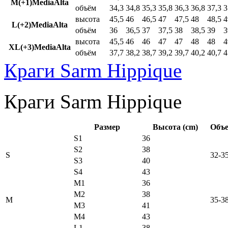
M(+1)MediaAlta
объём
34,3
34,8
35,3
35,8
36,3
36,8
37,3
3
высота
45,5
46
46,5
47
47,5
48
48,5
4
L(+2)MediaAlta
объём
36
36,5
37
37,5
38
38,5
39
3
высота
45,5
46
46
47
47
48
48
4
XL(+3)MediaAlta
объём
37,7
38,2
38,7
39,2
39,7
40,2
40,7
4
Краги Sarm Hippique
Краги Sarm Hippique
Размер
Высота (cm)
Объе
S1
36
S2
38
S
32-3
S3
40
S4
43
M1
36
M2
38
M
35-3
M3
41
M4
43
L1
38