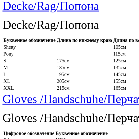
Decke/Rag/Попона
Decke/Rag/Попона
Буквенное обозначение
Длина по нижнему краю
Длина по в
Shetty
105см
Pony
115см
S
175см
125см
M
185см
135см
L
195см
145см
XL
205см
155см
XXL
215см
165см
Gloves /Handschuhe/Перча
Gloves /Handschuhe/Перча
Цифровое обозначение
Буквенное обозначение