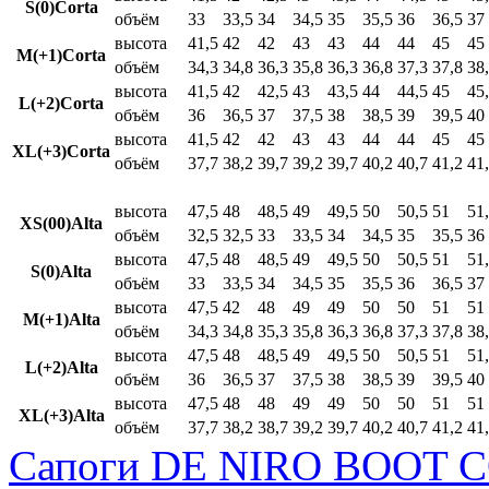
S(0)Corta
объём
33
33,5
34
34,5
35
35,5
36
36,5
37
высота
41,5
42
42
43
43
44
44
45
45
M(+1)Corta
объём
34,3
34,8
36,3
35,8
36,3
36,8
37,3
37,8
38
высота
41,5
42
42,5
43
43,5
44
44,5
45
45
L(+2)Corta
объём
36
36,5
37
37,5
38
38,5
39
39,5
40
высота
41,5
42
42
43
43
44
44
45
45
XL(+3)Corta
объём
37,7
38,2
39,7
39,2
39,7
40,2
40,7
41,2
41
высота
47,5
48
48,5
49
49,5
50
50,5
51
51
XS(00)Alta
объём
32,5
32,5
33
33,5
34
34,5
35
35,5
36
высота
47,5
48
48,5
49
49,5
50
50,5
51
51
S(0)Alta
объём
33
33,5
34
34,5
35
35,5
36
36,5
37
высота
47,5
42
48
49
49
50
50
51
51
M(+1)Alta
объём
34,3
34,8
35,3
35,8
36,3
36,8
37,3
37,8
38
высота
47,5
48
48,5
49
49,5
50
50,5
51
51
L(+2)Alta
объём
36
36,5
37
37,5
38
38,5
39
39,5
40
высота
47,5
48
48
49
49
50
50
51
51
XL(+3)Alta
объём
37,7
38,2
38,7
39,2
39,7
40,2
40,7
41,2
41
Сапоги DE NIRO BOOT C