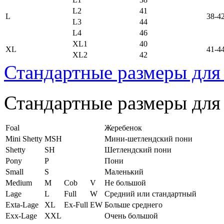
L2
41
L
38-4
L3
44
L4
46
XL1
40
XL
41-4
XL2
42
Стандартные размеры для
Стандартные размеры для
Foal
Жеребенок
Mini Shetty
MSH
Мини-шетлендский пони
Shetty
SH
Шетлендский пони
Pony
P
Пони
Small
S
Маленький
Medium
M
Cob
V
Не большой
Lage
L
Full
W
Средний или стандартный
Exta-Lage
XL
Ex-Full
EW
Больше среднего
Exx-Lage
XXL
Очень большой