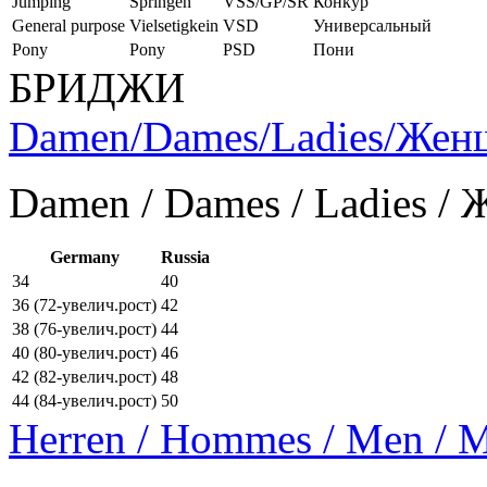
Jumping
Springen
VSS/GP/SR
Конкур
General purpose
Vielsetigkein
VSD
Универсальный
Pony
Pony
PSD
Пони
БРИДЖИ
Damen/Dames/Ladies/Же
Damen / Dames / Ladies /
Germany
Russia
34
40
36 (72-увелич.рост)
42
38 (76-увелич.рост)
44
40 (80-увелич.рост)
46
42 (82-увелич.рост)
48
44 (84-увелич.рост)
50
Herren / Hommes / Men /