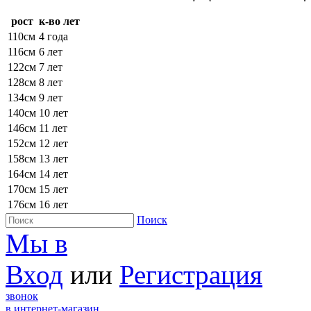
рост
к-во лет
110см
4 года
116см
6 лет
122см
7 лет
128см
8 лет
134см
9 лет
140см
10 лет
146см
11 лет
152см
12 лет
158см
13 лет
164см
14 лет
170см
15 лет
176см
16 лет
Поиск
Мы в
Вход
или
Регистрация
звонок
в интернет-магазин