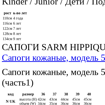
Kinder / Junior / Дети / П
рост
к-во лет
110см
4 года
116см
6 лет
122см
7 лет
128см
8 лет
134см
9 лет
САПОГИ SARM HIPPIQ
Сапоги кожаные, модель 5
Сапоги кожаные, модель 5
(часть1)
код
размер
36
37
38
39
40
высота (H)
42см
43см
44см
45см
45см
N UK
объем (W)
34см
35см
36см
36см
36см