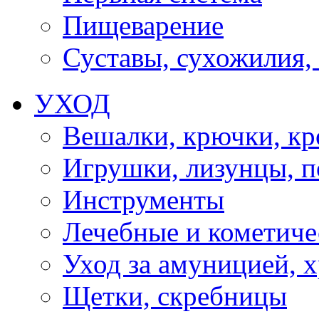
Пищеварение
Суставы, сухожилия,
УХОД
Вешалки, крючки, к
Игрушки, лизунцы, 
Инструменты
Лечебные и кометиче
Уход за амуницией, х
Щетки, скребницы