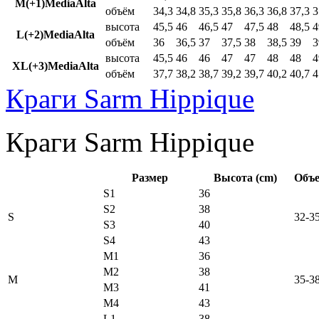
M(+1)MediaAlta
объём
34,3
34,8
35,3
35,8
36,3
36,8
37,3
3
высота
45,5
46
46,5
47
47,5
48
48,5
4
L(+2)MediaAlta
объём
36
36,5
37
37,5
38
38,5
39
3
высота
45,5
46
46
47
47
48
48
4
XL(+3)MediaAlta
объём
37,7
38,2
38,7
39,2
39,7
40,2
40,7
4
Краги Sarm Hippique
Краги Sarm Hippique
Размер
Высота (cm)
Объе
S1
36
S2
38
S
32-3
S3
40
S4
43
M1
36
M2
38
M
35-3
M3
41
M4
43
L1
38