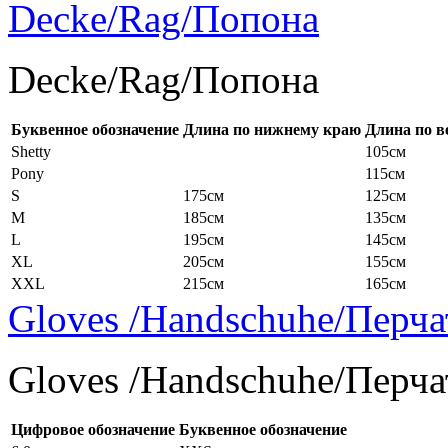
Decke/Rag/Попона
Decke/Rag/Попона
Буквенное обозначение
Длина по нижнему краю
Длина по в
Shetty
105см
Pony
115см
S
175см
125см
M
185см
135см
L
195см
145см
XL
205см
155см
XXL
215см
165см
Gloves /Handschuhe/Перча
Gloves /Handschuhe/Перча
Цифровое обозначение
Буквенное обозначение