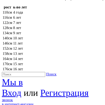
рост
к-во лет
110см
4 года
116см
6 лет
122см
7 лет
128см
8 лет
134см
9 лет
140см
10 лет
146см
11 лет
152см
12 лет
158см
13 лет
164см
14 лет
170см
15 лет
176см
16 лет
Поиск
Мы в
Вход
или
Регистрация
звонок
в интернет-магазин