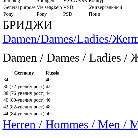
Jumping
Springen
VSS/GP/SR
Конкур
General purpose
Vielsetigkein
VSD
Универсальный
Pony
Pony
PSD
Пони
БРИДЖИ
Damen/Dames/Ladies/Же
Damen / Dames / Ladies /
Germany
Russia
34
40
36 (72-увелич.рост)
42
38 (76-увелич.рост)
44
40 (80-увелич.рост)
46
42 (82-увелич.рост)
48
44 (84-увелич.рост)
50
Herren / Hommes / Men /