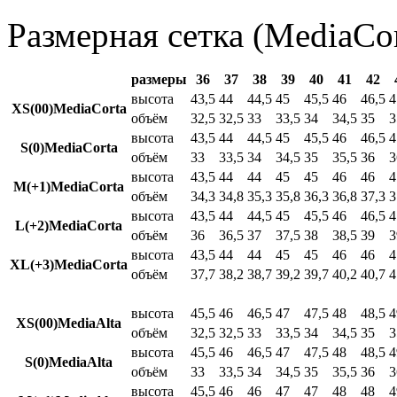
Размерная сетка (MediaCor
размеры
36
37
38
39
40
41
42
высота
43,5
44
44,5
45
45,5
46
46,5
4
XS(00)MediaCorta
объём
32,5
32,5
33
33,5
34
34,5
35
3
высота
43,5
44
44,5
45
45,5
46
46,5
4
S(0)MediaCorta
объём
33
33,5
34
34,5
35
35,5
36
3
высота
43,5
44
44
45
45
46
46
4
M(+1)MediaCorta
объём
34,3
34,8
35,3
35,8
36,3
36,8
37,3
3
высота
43,5
44
44,5
45
45,5
46
46,5
4
L(+2)MediaCorta
объём
36
36,5
37
37,5
38
38,5
39
3
высота
43,5
44
44
45
45
46
46
4
XL(+3)MediaCorta
объём
37,7
38,2
38,7
39,2
39,7
40,2
40,7
4
высота
45,5
46
46,5
47
47,5
48
48,5
4
XS(00)MediaAlta
объём
32,5
32,5
33
33,5
34
34,5
35
3
высота
45,5
46
46,5
47
47,5
48
48,5
4
S(0)MediaAlta
объём
33
33,5
34
34,5
35
35,5
36
3
высота
45,5
46
46
47
47
48
48
4