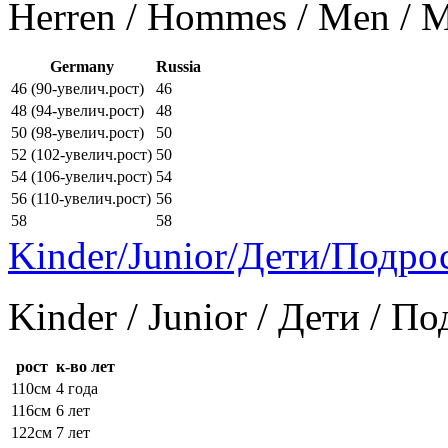
Herren / Hommes / Men /
Germany
Russia
46 (90-увелич.рост)
46
48 (94-увелич.рост)
48
50 (98-увелич.рост)
50
52 (102-увелич.рост)
50
54 (106-увелич.рост)
54
56 (110-увелич.рост)
56
58
58
Kinder/Junior/Дети/Подро
Kinder / Junior / Дети / П
рост
к-во лет
110см
4 года
116см
6 лет
122см
7 лет