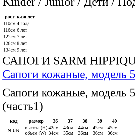
Kinder / Junior / Дети / П
рост
к-во лет
110см
4 года
116см
6 лет
122см
7 лет
128см
8 лет
134см
9 лет
САПОГИ SARM HIPPIQ
Сапоги кожаные, модель 5
Сапоги кожаные, модель 5
(часть1)
код
размер
36
37
38
39
40
высота (H)
42см
43см
44см
45см
45см
N UK
объем (W)
34см
35см
36см
36см
36см