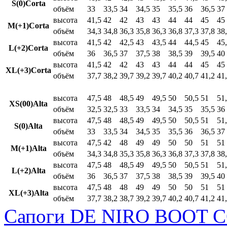
S(0)Corta
объём
33
33,5
34
34,5
35
35,5
36
36,5
37
высота
41,5
42
42
43
43
44
44
45
45
M(+1)Corta
объём
34,3
34,8
36,3
35,8
36,3
36,8
37,3
37,8
38
высота
41,5
42
42,5
43
43,5
44
44,5
45
45
L(+2)Corta
объём
36
36,5
37
37,5
38
38,5
39
39,5
40
высота
41,5
42
42
43
43
44
44
45
45
XL(+3)Corta
объём
37,7
38,2
39,7
39,2
39,7
40,2
40,7
41,2
41
высота
47,5
48
48,5
49
49,5
50
50,5
51
51
XS(00)Alta
объём
32,5
32,5
33
33,5
34
34,5
35
35,5
36
высота
47,5
48
48,5
49
49,5
50
50,5
51
51
S(0)Alta
объём
33
33,5
34
34,5
35
35,5
36
36,5
37
высота
47,5
42
48
49
49
50
50
51
51
M(+1)Alta
объём
34,3
34,8
35,3
35,8
36,3
36,8
37,3
37,8
38
высота
47,5
48
48,5
49
49,5
50
50,5
51
51
L(+2)Alta
объём
36
36,5
37
37,5
38
38,5
39
39,5
40
высота
47,5
48
48
49
49
50
50
51
51
XL(+3)Alta
объём
37,7
38,2
38,7
39,2
39,7
40,2
40,7
41,2
41
Сапоги DE NIRO BOOT C