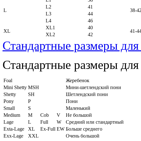
L2
41
L
38-4
L3
44
L4
46
XL1
40
XL
41-4
XL2
42
Стандартные размеры для
Стандартные размеры для
Foal
Жеребенок
Mini Shetty
MSH
Мини-шетлендский пони
Shetty
SH
Шетлендский пони
Pony
P
Пони
Small
S
Маленький
Medium
M
Cob
V
Не большой
Lage
L
Full
W
Средний или стандартный
Exta-Lage
XL
Ex-Full
EW
Больше среднего
Exx-Lage
XXL
Очень большой