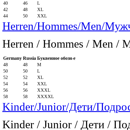
40
46
L
42
48
XL
44
50
XXL
Herren/Hommes/Men/Муж
Herren / Hommes / Men /
Germany
Russia
Буквенное обозн-е
48
48
M
50
50
L
52
52
XL
54
54
XXL
56
56
XXXL
58
58
XXXXL
Kinder/Junior/Дети/Подро
Kinder / Junior / Дети / П