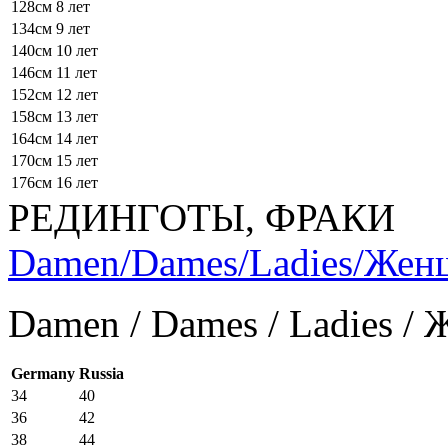
128см
8 лет
134см
9 лет
140см
10 лет
146см
11 лет
152см
12 лет
158см
13 лет
164см
14 лет
170см
15 лет
176см
16 лет
РЕДИНГОТЫ, ФРАКИ
Damen/Dames/Ladies/Же
Damen / Dames / Ladies /
Germany
Russia
34
40
36
42
38
44