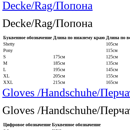
Decke/Rag/Попона
Decke/Rag/Попона
Буквенное обозначение
Длина по нижнему краю
Длина по в
Shetty
105см
Pony
115см
S
175см
125см
M
185см
135см
L
195см
145см
XL
205см
155см
XXL
215см
165см
Gloves /Handschuhe/Перча
Gloves /Handschuhe/Перча
Цифровое обозначение
Буквенное обозначение