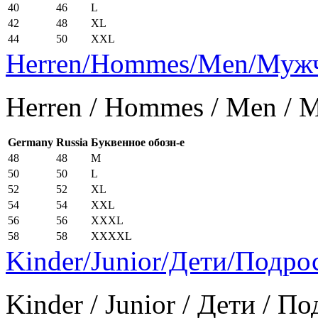
40
46
L
42
48
XL
44
50
XXL
Herren/Hommes/Men/Муж
Herren / Hommes / Men /
Germany
Russia
Буквенное обозн-е
48
48
M
50
50
L
52
52
XL
54
54
XXL
56
56
XXXL
58
58
XXXXL
Kinder/Junior/Дети/Подро
Kinder / Junior / Дети / П