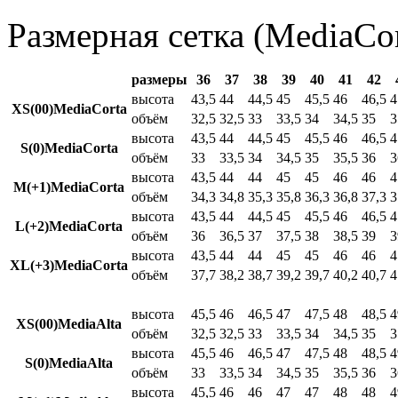
Размерная сетка (MediaCor
размеры
36
37
38
39
40
41
42
высота
43,5
44
44,5
45
45,5
46
46,5
4
XS(00)MediaCorta
объём
32,5
32,5
33
33,5
34
34,5
35
3
высота
43,5
44
44,5
45
45,5
46
46,5
4
S(0)MediaCorta
объём
33
33,5
34
34,5
35
35,5
36
3
высота
43,5
44
44
45
45
46
46
4
M(+1)MediaCorta
объём
34,3
34,8
35,3
35,8
36,3
36,8
37,3
3
высота
43,5
44
44,5
45
45,5
46
46,5
4
L(+2)MediaCorta
объём
36
36,5
37
37,5
38
38,5
39
3
высота
43,5
44
44
45
45
46
46
4
XL(+3)MediaCorta
объём
37,7
38,2
38,7
39,2
39,7
40,2
40,7
4
высота
45,5
46
46,5
47
47,5
48
48,5
4
XS(00)MediaAlta
объём
32,5
32,5
33
33,5
34
34,5
35
3
высота
45,5
46
46,5
47
47,5
48
48,5
4
S(0)MediaAlta
объём
33
33,5
34
34,5
35
35,5
36
3
высота
45,5
46
46
47
47
48
48
4