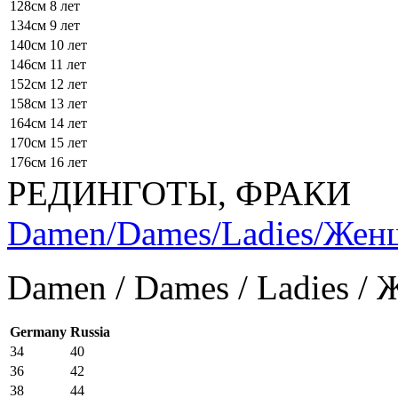
128см
8 лет
134см
9 лет
140см
10 лет
146см
11 лет
152см
12 лет
158см
13 лет
164см
14 лет
170см
15 лет
176см
16 лет
РЕДИНГОТЫ, ФРАКИ
Damen/Dames/Ladies/Же
Damen / Dames / Ladies /
Germany
Russia
34
40
36
42
38
44