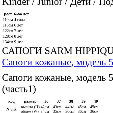
Kinder / Junior / Дети / П
рост
к-во лет
110см
4 года
116см
6 лет
122см
7 лет
128см
8 лет
134см
9 лет
САПОГИ SARM HIPPIQ
Сапоги кожаные, модель 5
Сапоги кожаные, модель 5
(часть1)
код
размер
36
37
38
39
40
высота (H)
42см
43см
44см
45см
45см
N UK
объем (W)
34см
35см
36см
36см
36см