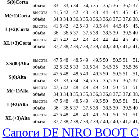
S(0)Corta
объём
33
33,5
34
34,5
35
35,5
36
36,5
37
высота
41,5
42
42
43
43
44
44
45
45
M(+1)Corta
объём
34,3
34,8
36,3
35,8
36,3
36,8
37,3
37,8
38
высота
41,5
42
42,5
43
43,5
44
44,5
45
45
L(+2)Corta
объём
36
36,5
37
37,5
38
38,5
39
39,5
40
высота
41,5
42
42
43
43
44
44
45
45
XL(+3)Corta
объём
37,7
38,2
39,7
39,2
39,7
40,2
40,7
41,2
41
высота
47,5
48
48,5
49
49,5
50
50,5
51
51
XS(00)Alta
объём
32,5
32,5
33
33,5
34
34,5
35
35,5
36
высота
47,5
48
48,5
49
49,5
50
50,5
51
51
S(0)Alta
объём
33
33,5
34
34,5
35
35,5
36
36,5
37
высота
47,5
42
48
49
49
50
50
51
51
M(+1)Alta
объём
34,3
34,8
35,3
35,8
36,3
36,8
37,3
37,8
38
высота
47,5
48
48,5
49
49,5
50
50,5
51
51
L(+2)Alta
объём
36
36,5
37
37,5
38
38,5
39
39,5
40
высота
47,5
48
48
49
49
50
50
51
51
XL(+3)Alta
объём
37,7
38,2
38,7
39,2
39,7
40,2
40,7
41,2
41
Сапоги DE NIRO BOOT C