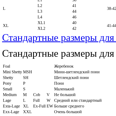
L2
41
L
38-4
L3
44
L4
46
XL1
40
XL
41-4
XL2
42
Стандартные размеры для
Стандартные размеры для
Foal
Жеребенок
Mini Shetty
MSH
Мини-шетлендский пони
Shetty
SH
Шетлендский пони
Pony
P
Пони
Small
S
Маленький
Medium
M
Cob
V
Не большой
Lage
L
Full
W
Средний или стандартный
Exta-Lage
XL
Ex-Full
EW
Больше среднего
Exx-Lage
XXL
Очень большой