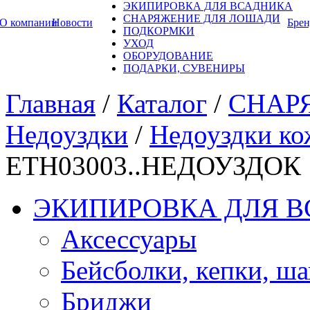
ЭКИПИРОВКА ДЛЯ ВСАДНИКА
СНАРЯЖЕНИЕ ДЛЯ ЛОШАДИ
О компании
Новости
Бре
ПОДКОРМКИ
УХОД
ОБОРУДОВАНИЕ
ПОДАРКИ, СУВЕНИРЫ
Главная
/
Каталог
/
СНАР
Недоуздки
/
Недоуздки к
ETH03003..НЕДОУЗДОК
ЭКИПИРОВКА ДЛЯ 
Аксессуары
Бейсболки, кепки, ш
Бриджи