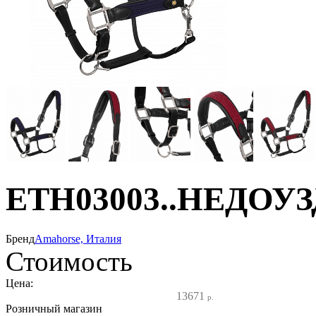
ETH03003..НЕДОУ
Бренд
Amahorse, Италия
Стоимость
Цена:
13671
р.
Розничный магазин