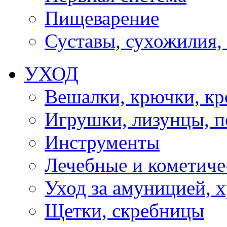
Пищеварение
Суставы, сухожилия,
УХОД
Вешалки, крючки, к
Игрушки, лизунцы, 
Инструменты
Лечебные и кометиче
Уход за амуницией, х
Щетки, скребницы