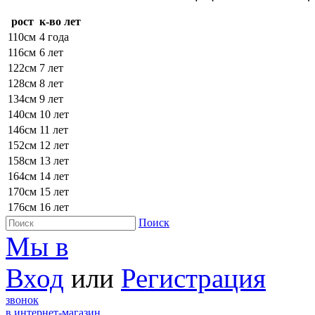
рост
к-во лет
110см
4 года
116см
6 лет
122см
7 лет
128см
8 лет
134см
9 лет
140см
10 лет
146см
11 лет
152см
12 лет
158см
13 лет
164см
14 лет
170см
15 лет
176см
16 лет
Поиск
Мы в
Вход
или
Регистрация
звонок
в интернет-магазин