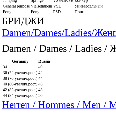
Jumping
Springen
VSS/GP/SR
Конкур
General purpose
Vielsetigkein
VSD
Универсальный
Pony
Pony
PSD
Пони
БРИДЖИ
Damen/Dames/Ladies/Же
Damen / Dames / Ladies /
Germany
Russia
34
40
36 (72-увелич.рост)
42
38 (76-увелич.рост)
44
40 (80-увелич.рост)
46
42 (82-увелич.рост)
48
44 (84-увелич.рост)
50
Herren / Hommes / Men /