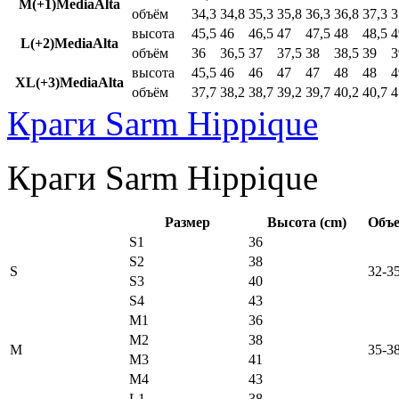
M(+1)MediaAlta
объём
34,3
34,8
35,3
35,8
36,3
36,8
37,3
3
высота
45,5
46
46,5
47
47,5
48
48,5
4
L(+2)MediaAlta
объём
36
36,5
37
37,5
38
38,5
39
3
высота
45,5
46
46
47
47
48
48
4
XL(+3)MediaAlta
объём
37,7
38,2
38,7
39,2
39,7
40,2
40,7
4
Краги Sarm Hippique
Краги Sarm Hippique
Размер
Высота (cm)
Объе
S1
36
S2
38
S
32-3
S3
40
S4
43
M1
36
M2
38
M
35-3
M3
41
M4
43
L1
38