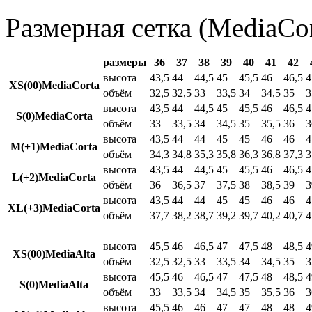
Размерная сетка (MediaCor
размеры
36
37
38
39
40
41
42
высота
43,5
44
44,5
45
45,5
46
46,5
4
XS(00)MediaCorta
объём
32,5
32,5
33
33,5
34
34,5
35
3
высота
43,5
44
44,5
45
45,5
46
46,5
4
S(0)MediaCorta
объём
33
33,5
34
34,5
35
35,5
36
3
высота
43,5
44
44
45
45
46
46
4
M(+1)MediaCorta
объём
34,3
34,8
35,3
35,8
36,3
36,8
37,3
3
высота
43,5
44
44,5
45
45,5
46
46,5
4
L(+2)MediaCorta
объём
36
36,5
37
37,5
38
38,5
39
3
высота
43,5
44
44
45
45
46
46
4
XL(+3)MediaCorta
объём
37,7
38,2
38,7
39,2
39,7
40,2
40,7
4
высота
45,5
46
46,5
47
47,5
48
48,5
4
XS(00)MediaAlta
объём
32,5
32,5
33
33,5
34
34,5
35
3
высота
45,5
46
46,5
47
47,5
48
48,5
4
S(0)MediaAlta
объём
33
33,5
34
34,5
35
35,5
36
3
высота
45,5
46
46
47
47
48
48
4