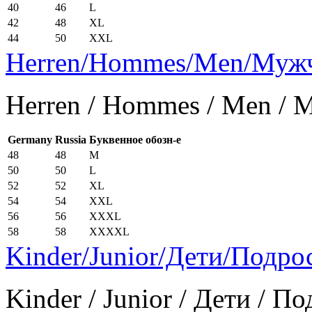
40
46
L
42
48
XL
44
50
XXL
Herren/Hommes/Men/Муж
Herren / Hommes / Men /
Germany
Russia
Буквенное обозн-е
48
48
M
50
50
L
52
52
XL
54
54
XXL
56
56
XXXL
58
58
XXXXL
Kinder/Junior/Дети/Подро
Kinder / Junior / Дети / П