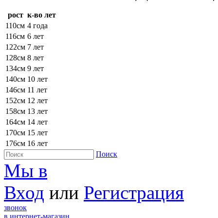
рост
к-во лет
110см
4 года
116см
6 лет
122см
7 лет
128см
8 лет
134см
9 лет
140см
10 лет
146см
11 лет
152см
12 лет
158см
13 лет
164см
14 лет
170см
15 лет
176см
16 лет
Поиск
Мы в
Вход
или
Регистрация
звонок
в интернет-магазин