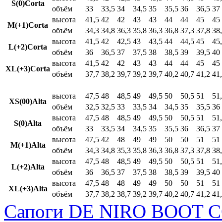
S(0)Corta
объём
33
33,5
34
34,5
35
35,5
36
36,5
37
высота
41,5
42
42
43
43
44
44
45
45
M(+1)Corta
объём
34,3
34,8
36,3
35,8
36,3
36,8
37,3
37,8
38
высота
41,5
42
42,5
43
43,5
44
44,5
45
45
L(+2)Corta
объём
36
36,5
37
37,5
38
38,5
39
39,5
40
высота
41,5
42
42
43
43
44
44
45
45
XL(+3)Corta
объём
37,7
38,2
39,7
39,2
39,7
40,2
40,7
41,2
41
высота
47,5
48
48,5
49
49,5
50
50,5
51
51
XS(00)Alta
объём
32,5
32,5
33
33,5
34
34,5
35
35,5
36
высота
47,5
48
48,5
49
49,5
50
50,5
51
51
S(0)Alta
объём
33
33,5
34
34,5
35
35,5
36
36,5
37
высота
47,5
42
48
49
49
50
50
51
51
M(+1)Alta
объём
34,3
34,8
35,3
35,8
36,3
36,8
37,3
37,8
38
высота
47,5
48
48,5
49
49,5
50
50,5
51
51
L(+2)Alta
объём
36
36,5
37
37,5
38
38,5
39
39,5
40
высота
47,5
48
48
49
49
50
50
51
51
XL(+3)Alta
объём
37,7
38,2
38,7
39,2
39,7
40,2
40,7
41,2
41
Сапоги DE NIRO BOOT C