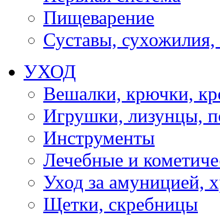
Пищеварение
Суставы, сухожилия,
УХОД
Вешалки, крючки, к
Игрушки, лизунцы, 
Инструменты
Лечебные и кометиче
Уход за амуницией, х
Щетки, скребницы