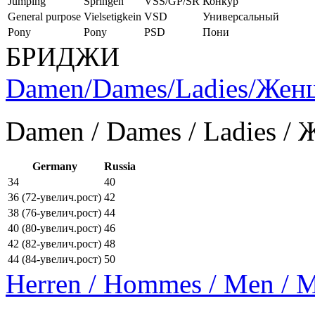
Jumping
Springen
VSS/GP/SR
Конкур
General purpose
Vielsetigkein
VSD
Универсальный
Pony
Pony
PSD
Пони
БРИДЖИ
Damen/Dames/Ladies/Же
Damen / Dames / Ladies /
Germany
Russia
34
40
36 (72-увелич.рост)
42
38 (76-увелич.рост)
44
40 (80-увелич.рост)
46
42 (82-увелич.рост)
48
44 (84-увелич.рост)
50
Herren / Hommes / Men /