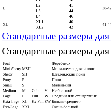
L2
41
L
38-4
L3
44
L4
46
XL1
40
XL
41-4
XL2
42
Стандартные размеры для
Стандартные размеры для
Foal
Жеребенок
Mini Shetty
MSH
Мини-шетлендский пони
Shetty
SH
Шетлендский пони
Pony
P
Пони
Small
S
Маленький
Medium
M
Cob
V
Не большой
Lage
L
Full
W
Средний или стандартный
Exta-Lage
XL
Ex-Full
EW
Больше среднего
Exx-Lage
XXL
Очень большой