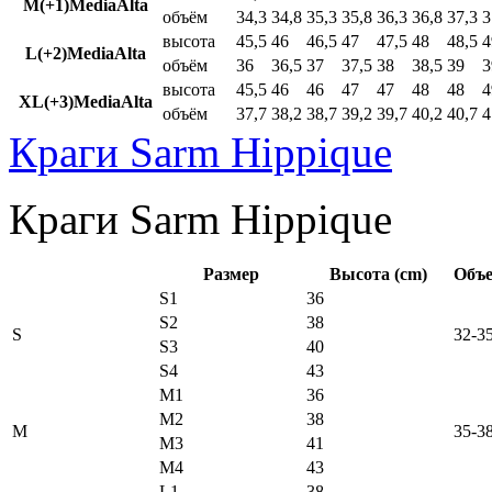
M(+1)MediaAlta
объём
34,3
34,8
35,3
35,8
36,3
36,8
37,3
3
высота
45,5
46
46,5
47
47,5
48
48,5
4
L(+2)MediaAlta
объём
36
36,5
37
37,5
38
38,5
39
3
высота
45,5
46
46
47
47
48
48
4
XL(+3)MediaAlta
объём
37,7
38,2
38,7
39,2
39,7
40,2
40,7
4
Краги Sarm Hippique
Краги Sarm Hippique
Размер
Высота (cm)
Объе
S1
36
S2
38
S
32-3
S3
40
S4
43
M1
36
M2
38
M
35-3
M3
41
M4
43
L1
38