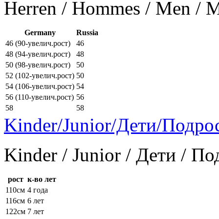
Herren / Hommes / Men /
Germany
Russia
46 (90-увелич.рост)
46
48 (94-увелич.рост)
48
50 (98-увелич.рост)
50
52 (102-увелич.рост)
50
54 (106-увелич.рост)
54
56 (110-увелич.рост)
56
58
58
Kinder/Junior/Дети/Подро
Kinder / Junior / Дети / П
рост
к-во лет
110см
4 года
116см
6 лет
122см
7 лет