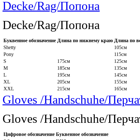
Decke/Rag/Попона
Decke/Rag/Попона
Буквенное обозначение
Длина по нижнему краю
Длина по в
Shetty
105см
Pony
115см
S
175см
125см
M
185см
135см
L
195см
145см
XL
205см
155см
XXL
215см
165см
Gloves /Handschuhe/Перча
Gloves /Handschuhe/Перча
Цифровое обозначение
Буквенное обозначение