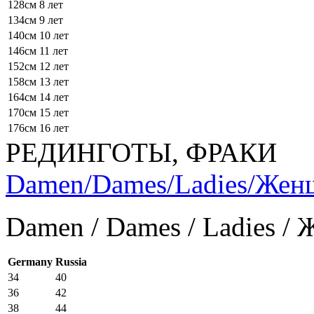
128см
8 лет
134см
9 лет
140см
10 лет
146см
11 лет
152см
12 лет
158см
13 лет
164см
14 лет
170см
15 лет
176см
16 лет
РЕДИНГОТЫ, ФРАКИ
Damen/Dames/Ladies/Же
Damen / Dames / Ladies /
Germany
Russia
34
40
36
42
38
44