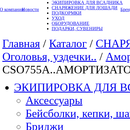
ЭКИПИРОВКА ДЛЯ ВСАДНИКА
СНАРЯЖЕНИЕ ДЛЯ ЛОШАДИ
О компании
Новости
Бре
ПОДКОРМКИ
УХОД
ОБОРУДОВАНИЕ
ПОДАРКИ, СУВЕНИРЫ
Главная
/
Каталог
/
СНАР
Оголовья, уздечки..
/
Амор
CSO755A..АМОРТИЗАТО
ЭКИПИРОВКА ДЛЯ 
Аксессуары
Бейсболки, кепки, ш
Бриджи