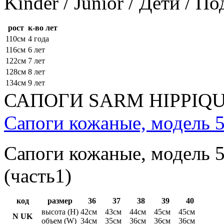
Kinder / Junior / Дети / П
рост
к-во лет
110см
4 года
116см
6 лет
122см
7 лет
128см
8 лет
134см
9 лет
САПОГИ SARM HIPPIQ
Сапоги кожаные, модель 5
Сапоги кожаные, модель 5
(часть1)
код
размер
36
37
38
39
40
высота (H)
42см
43см
44см
45см
45см
N UK
объем (W)
34см
35см
36см
36см
36см