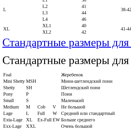
L2
41
L
38-4
L3
44
L4
46
XL1
40
XL
41-4
XL2
42
Стандартные размеры для
Стандартные размеры для
Foal
Жеребенок
Mini Shetty
MSH
Мини-шетлендский пони
Shetty
SH
Шетлендский пони
Pony
P
Пони
Small
S
Маленький
Medium
M
Cob
V
Не большой
Lage
L
Full
W
Средний или стандартный
Exta-Lage
XL
Ex-Full
EW
Больше среднего
Exx-Lage
XXL
Очень большой