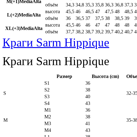
M(+1)MediaAlta
объём
34,3
34,8
35,3
35,8
36,3
36,8
37,3
3
высота
45,5
46
46,5
47
47,5
48
48,5
4
L(+2)MediaAlta
объём
36
36,5
37
37,5
38
38,5
39
3
высота
45,5
46
46
47
47
48
48
4
XL(+3)MediaAlta
объём
37,7
38,2
38,7
39,2
39,7
40,2
40,7
4
Краги Sarm Hippique
Краги Sarm Hippique
Размер
Высота (cm)
Объе
S1
36
S2
38
S
32-3
S3
40
S4
43
M1
36
M2
38
M
35-3
M3
41
M4
43
L1
38