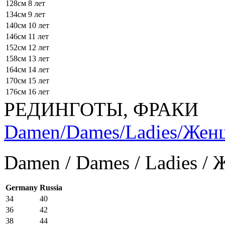
128см
8 лет
134см
9 лет
140см
10 лет
146см
11 лет
152см
12 лет
158см
13 лет
164см
14 лет
170см
15 лет
176см
16 лет
РЕДИНГОТЫ, ФРАКИ
Damen/Dames/Ladies/Же
Damen / Dames / Ladies /
Germany
Russia
34
40
36
42
38
44