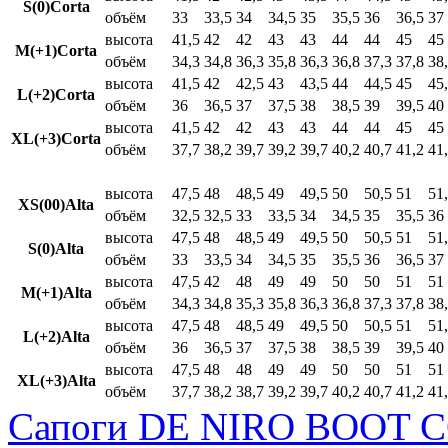
S(0)Corta
объём
33
33,5
34
34,5
35
35,5
36
36,5
37
высота
41,5
42
42
43
43
44
44
45
45
M(+1)Corta
объём
34,3
34,8
36,3
35,8
36,3
36,8
37,3
37,8
38
высота
41,5
42
42,5
43
43,5
44
44,5
45
45
L(+2)Corta
объём
36
36,5
37
37,5
38
38,5
39
39,5
40
высота
41,5
42
42
43
43
44
44
45
45
XL(+3)Corta
объём
37,7
38,2
39,7
39,2
39,7
40,2
40,7
41,2
41
высота
47,5
48
48,5
49
49,5
50
50,5
51
51
XS(00)Alta
объём
32,5
32,5
33
33,5
34
34,5
35
35,5
36
высота
47,5
48
48,5
49
49,5
50
50,5
51
51
S(0)Alta
объём
33
33,5
34
34,5
35
35,5
36
36,5
37
высота
47,5
42
48
49
49
50
50
51
51
M(+1)Alta
объём
34,3
34,8
35,3
35,8
36,3
36,8
37,3
37,8
38
высота
47,5
48
48,5
49
49,5
50
50,5
51
51
L(+2)Alta
объём
36
36,5
37
37,5
38
38,5
39
39,5
40
высота
47,5
48
48
49
49
50
50
51
51
XL(+3)Alta
объём
37,7
38,2
38,7
39,2
39,7
40,2
40,7
41,2
41
Сапоги DE NIRO BOOT C