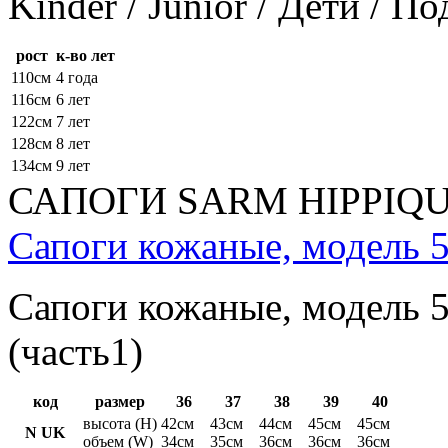
Kinder / Junior / Дети / П
рост
к-во лет
110см
4 года
116см
6 лет
122см
7 лет
128см
8 лет
134см
9 лет
САПОГИ SARM HIPPIQ
Сапоги кожаные, модель 5
Сапоги кожаные, модель 5
(часть1)
код
размер
36
37
38
39
40
высота (H)
42см
43см
44см
45см
45см
N UK
объем (W)
34см
35см
36см
36см
36см