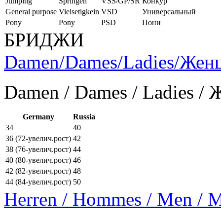
Jumping
Springen
VSS/GP/SR
Конкур
General purpose
Vielsetigkein
VSD
Универсальный
Pony
Pony
PSD
Пони
БРИДЖИ
Damen/Dames/Ladies/Же
Damen / Dames / Ladies /
Germany
Russia
34
40
36 (72-увелич.рост)
42
38 (76-увелич.рост)
44
40 (80-увелич.рост)
46
42 (82-увелич.рост)
48
44 (84-увелич.рост)
50
Herren / Hommes / Men /