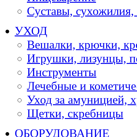
Суставы, сухожилия,
УХОД
Вешалки, крючки, к
Игрушки, лизунцы, 
Инструменты
Лечебные и кометиче
Уход за амуницией, х
Щетки, скребницы
ОБОРУДОВАНИЕ