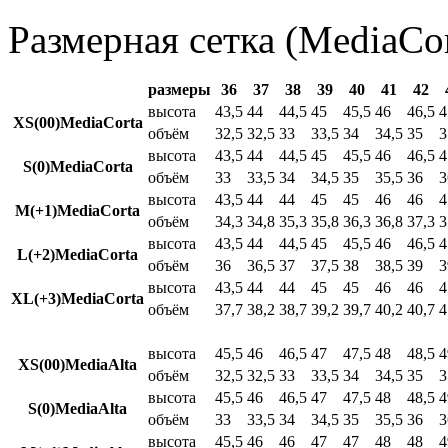
Размерная сетка (MediaCor
размеры
36
37
38
39
40
41
42
высота
43,5
44
44,5
45
45,5
46
46,5
4
XS(00)MediaCorta
объём
32,5
32,5
33
33,5
34
34,5
35
3
высота
43,5
44
44,5
45
45,5
46
46,5
4
S(0)MediaCorta
объём
33
33,5
34
34,5
35
35,5
36
3
высота
43,5
44
44
45
45
46
46
4
M(+1)MediaCorta
объём
34,3
34,8
35,3
35,8
36,3
36,8
37,3
3
высота
43,5
44
44,5
45
45,5
46
46,5
4
L(+2)MediaCorta
объём
36
36,5
37
37,5
38
38,5
39
3
высота
43,5
44
44
45
45
46
46
4
XL(+3)MediaCorta
объём
37,7
38,2
38,7
39,2
39,7
40,2
40,7
4
высота
45,5
46
46,5
47
47,5
48
48,5
4
XS(00)MediaAlta
объём
32,5
32,5
33
33,5
34
34,5
35
3
высота
45,5
46
46,5
47
47,5
48
48,5
4
S(0)MediaAlta
объём
33
33,5
34
34,5
35
35,5
36
3
высота
45,5
46
46
47
47
48
48
4