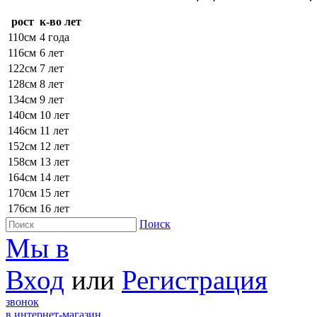
рост
к-во лет
110см
4 года
116см
6 лет
122см
7 лет
128см
8 лет
134см
9 лет
140см
10 лет
146см
11 лет
152см
12 лет
158см
13 лет
164см
14 лет
170см
15 лет
176см
16 лет
Поиск
Мы в
Вход
или
Регистрация
звонок
в интернет-магазин