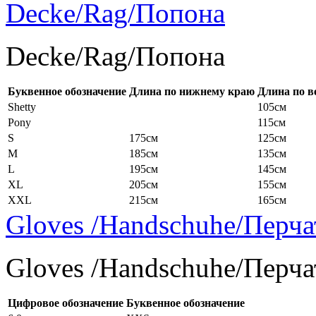
Decke/Rag/Попона
Decke/Rag/Попона
Буквенное обозначение
Длина по нижнему краю
Длина по в
Shetty
105см
Pony
115см
S
175см
125см
M
185см
135см
L
195см
145см
XL
205см
155см
XXL
215см
165см
Gloves /Handschuhe/Перча
Gloves /Handschuhe/Перча
Цифровое обозначение
Буквенное обозначение