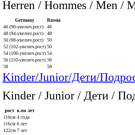
Herren / Hommes / Men /
Germany
Russia
46 (90-увелич.рост)
46
48 (94-увелич.рост)
48
50 (98-увелич.рост)
50
52 (102-увелич.рост)
50
54 (106-увелич.рост)
54
56 (110-увелич.рост)
56
58
58
Kinder/Junior/Дети/Подро
Kinder / Junior / Дети / П
рост
к-во лет
110см
4 года
116см
6 лет
122см
7 лет