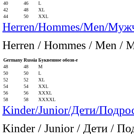
40
46
L
42
48
XL
44
50
XXL
Herren/Hommes/Men/Муж
Herren / Hommes / Men /
Germany
Russia
Буквенное обозн-е
48
48
M
50
50
L
52
52
XL
54
54
XXL
56
56
XXXL
58
58
XXXXL
Kinder/Junior/Дети/Подро
Kinder / Junior / Дети / П