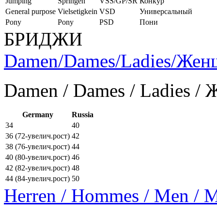
Jumping
Springen
VSS/GP/SR
Конкур
General purpose
Vielsetigkein
VSD
Универсальный
Pony
Pony
PSD
Пони
БРИДЖИ
Damen/Dames/Ladies/Же
Damen / Dames / Ladies /
Germany
Russia
34
40
36 (72-увелич.рост)
42
38 (76-увелич.рост)
44
40 (80-увелич.рост)
46
42 (82-увелич.рост)
48
44 (84-увелич.рост)
50
Herren / Hommes / Men /