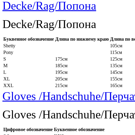
Decke/Rag/Попона
Decke/Rag/Попона
Буквенное обозначение
Длина по нижнему краю
Длина по в
Shetty
105см
Pony
115см
S
175см
125см
M
185см
135см
L
195см
145см
XL
205см
155см
XXL
215см
165см
Gloves /Handschuhe/Перча
Gloves /Handschuhe/Перча
Цифровое обозначение
Буквенное обозначение