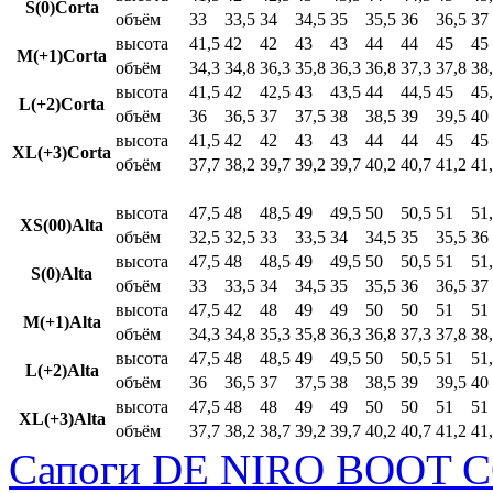
S(0)Corta
объём
33
33,5
34
34,5
35
35,5
36
36,5
37
высота
41,5
42
42
43
43
44
44
45
45
M(+1)Corta
объём
34,3
34,8
36,3
35,8
36,3
36,8
37,3
37,8
38
высота
41,5
42
42,5
43
43,5
44
44,5
45
45
L(+2)Corta
объём
36
36,5
37
37,5
38
38,5
39
39,5
40
высота
41,5
42
42
43
43
44
44
45
45
XL(+3)Corta
объём
37,7
38,2
39,7
39,2
39,7
40,2
40,7
41,2
41
высота
47,5
48
48,5
49
49,5
50
50,5
51
51
XS(00)Alta
объём
32,5
32,5
33
33,5
34
34,5
35
35,5
36
высота
47,5
48
48,5
49
49,5
50
50,5
51
51
S(0)Alta
объём
33
33,5
34
34,5
35
35,5
36
36,5
37
высота
47,5
42
48
49
49
50
50
51
51
M(+1)Alta
объём
34,3
34,8
35,3
35,8
36,3
36,8
37,3
37,8
38
высота
47,5
48
48,5
49
49,5
50
50,5
51
51
L(+2)Alta
объём
36
36,5
37
37,5
38
38,5
39
39,5
40
высота
47,5
48
48
49
49
50
50
51
51
XL(+3)Alta
объём
37,7
38,2
38,7
39,2
39,7
40,2
40,7
41,2
41
Сапоги DE NIRO BOOT C