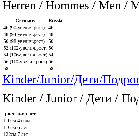
Herren / Hommes / Men /
Germany
Russia
46 (90-увелич.рост)
46
48 (94-увелич.рост)
48
50 (98-увелич.рост)
50
52 (102-увелич.рост)
50
54 (106-увелич.рост)
54
56 (110-увелич.рост)
56
58
58
Kinder/Junior/Дети/Подро
Kinder / Junior / Дети / П
рост
к-во лет
110см
4 года
116см
6 лет
122см
7 лет