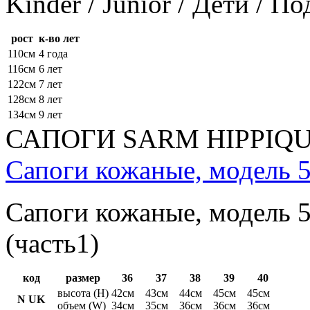
Kinder / Junior / Дети / П
рост
к-во лет
110см
4 года
116см
6 лет
122см
7 лет
128см
8 лет
134см
9 лет
САПОГИ SARM HIPPIQ
Сапоги кожаные, модель 5
Сапоги кожаные, модель 5
(часть1)
код
размер
36
37
38
39
40
высота (H)
42см
43см
44см
45см
45см
N UK
объем (W)
34см
35см
36см
36см
36см