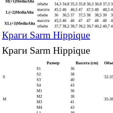
M(+1)MediaAlta
объём
34,3
34,8
35,3
35,8
36,3
36,8
37,3
3
высота
45,5
46
46,5
47
47,5
48
48,5
4
L(+2)MediaAlta
объём
36
36,5
37
37,5
38
38,5
39
3
высота
45,5
46
46
47
47
48
48
4
XL(+3)MediaAlta
объём
37,7
38,2
38,7
39,2
39,7
40,2
40,7
4
Краги Sarm Hippique
Краги Sarm Hippique
Размер
Высота (cm)
Объе
S1
36
S2
38
S
32-3
S3
40
S4
43
M1
36
M2
38
M
35-3
M3
41
M4
43
L1
38