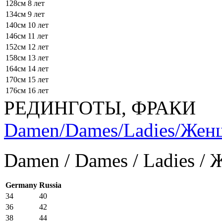
128см
8 лет
134см
9 лет
140см
10 лет
146см
11 лет
152см
12 лет
158см
13 лет
164см
14 лет
170см
15 лет
176см
16 лет
РЕДИНГОТЫ, ФРАКИ
Damen/Dames/Ladies/Же
Damen / Dames / Ladies /
Germany
Russia
34
40
36
42
38
44