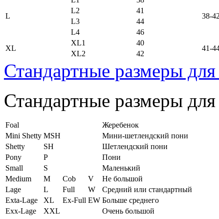
L2
41
L
38-4
L3
44
L4
46
XL1
40
XL
41-4
XL2
42
Стандартные размеры для
Стандартные размеры для
Foal
Жеребенок
Mini Shetty
MSH
Мини-шетлендский пони
Shetty
SH
Шетлендский пони
Pony
P
Пони
Small
S
Маленький
Medium
M
Cob
V
Не большой
Lage
L
Full
W
Средний или стандартный
Exta-Lage
XL
Ex-Full
EW
Больше среднего
Exx-Lage
XXL
Очень большой