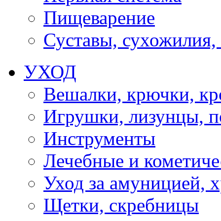
Пищеварение
Суставы, сухожилия,
УХОД
Вешалки, крючки, к
Игрушки, лизунцы, 
Инструменты
Лечебные и кометиче
Уход за амуницией, х
Щетки, скребницы