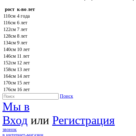
рост
к-во лет
110см
4 года
116см
6 лет
122см
7 лет
128см
8 лет
134см
9 лет
140см
10 лет
146см
11 лет
152см
12 лет
158см
13 лет
164см
14 лет
170см
15 лет
176см
16 лет
Поиск
Мы в
Вход
или
Регистрация
звонок
в интернет-магазин