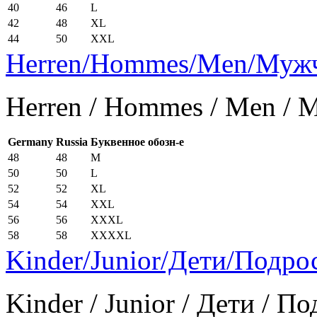
40
46
L
42
48
XL
44
50
XXL
Herren/Hommes/Men/Муж
Herren / Hommes / Men /
Germany
Russia
Буквенное обозн-е
48
48
M
50
50
L
52
52
XL
54
54
XXL
56
56
XXXL
58
58
XXXXL
Kinder/Junior/Дети/Подро
Kinder / Junior / Дети / П