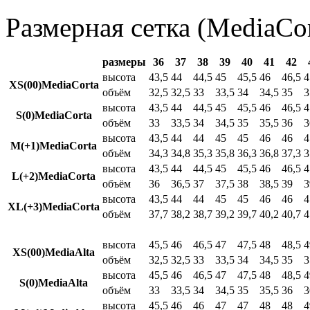
Размерная сетка (MediaCor
размеры
36
37
38
39
40
41
42
высота
43,5
44
44,5
45
45,5
46
46,5
4
XS(00)MediaCorta
объём
32,5
32,5
33
33,5
34
34,5
35
3
высота
43,5
44
44,5
45
45,5
46
46,5
4
S(0)MediaCorta
объём
33
33,5
34
34,5
35
35,5
36
3
высота
43,5
44
44
45
45
46
46
4
M(+1)MediaCorta
объём
34,3
34,8
35,3
35,8
36,3
36,8
37,3
3
высота
43,5
44
44,5
45
45,5
46
46,5
4
L(+2)MediaCorta
объём
36
36,5
37
37,5
38
38,5
39
3
высота
43,5
44
44
45
45
46
46
4
XL(+3)MediaCorta
объём
37,7
38,2
38,7
39,2
39,7
40,2
40,7
4
высота
45,5
46
46,5
47
47,5
48
48,5
4
XS(00)MediaAlta
объём
32,5
32,5
33
33,5
34
34,5
35
3
высота
45,5
46
46,5
47
47,5
48
48,5
4
S(0)MediaAlta
объём
33
33,5
34
34,5
35
35,5
36
3
высота
45,5
46
46
47
47
48
48
4