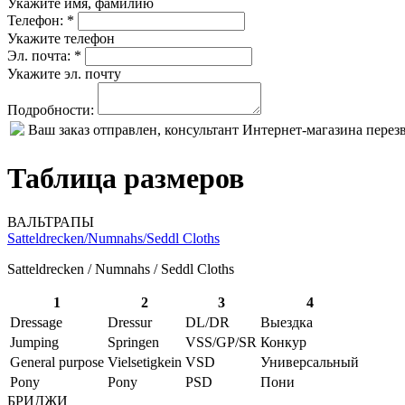
Укажите имя, фамилию
Телефон: *
Укажите телефон
Эл. почта: *
Укажите эл. почту
Подробности:
Ваш заказ отправлен, консультант Интернет-магазина пере
Таблица размеров
ВАЛЬТРАПЫ
Satteldrecken/Numnahs/Seddl Cloths
Satteldrecken / Numnahs / Seddl Cloths
1
2
3
4
Dressage
Dressur
DL/DR
Выездка
Jumping
Springen
VSS/GP/SR
Конкур
General purpose
Vielsetigkein
VSD
Универсальный
Pony
Pony
PSD
Пони
БРИДЖИ