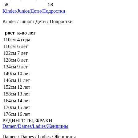
58
58
Kinder/Junior/Дети/Подростки
Kinder / Junior / Дети / Подростки
рост
к-во лет
110см
4 года
116см
6 лет
122см
7 лет
128см
8 лет
134см
9 лет
140см
10 лет
146см
11 лет
152см
12 лет
158см
13 лет
164см
14 лет
170см
15 лет
176см
16 лет
РЕДИНГОТЫ, ФРАКИ
Damen/Dames/Ladies/Женщины
Damen / Dames / Ladies / Женщины