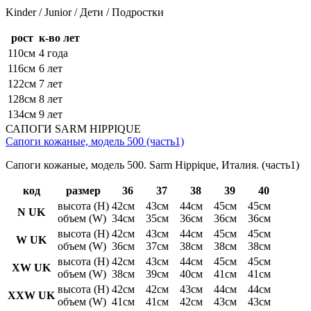
Kinder / Junior / Дети / Подростки
рост
к-во лет
110см
4 года
116см
6 лет
122см
7 лет
128см
8 лет
134см
9 лет
САПОГИ SARM HIPPIQUE
Сапоги кожаные, модель 500 (часть1)
Сапоги кожаные, модель 500. Sarm Hippique, Италия. (часть1)
код
размер
36
37
38
39
40
высота (H)
42см
43см
44см
45см
45см
N UK
объем (W)
34см
35см
36см
36см
36см
высота (H)
42см
43см
44см
45см
45см
W UK
объем (W)
36см
37см
38см
38см
38см
высота (H)
42см
43см
44см
45см
45см
XW UK
объем (W)
38см
39см
40см
41см
41см
высота (H)
42см
42см
43см
44см
44см
XXW UK
объем (W)
41см
41см
42см
43см
43см