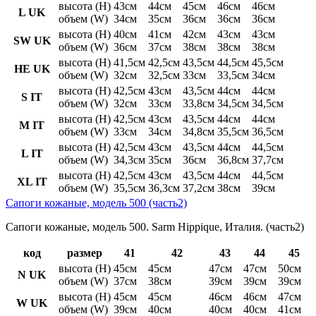
высота (H)
43см
44см
45см
46см
46см
L UK
объем (W)
34см
35см
36см
36см
36см
высота (H)
40см
41см
42см
43см
43см
SW UK
объем (W)
36см
37см
38см
38см
38см
высота (H)
41,5см
42,5см
43,5см
44,5см
45,5см
HE UK
объем (W)
32см
32,5см
33см
33,5см
34см
высота (H)
42,5см
43см
43,5см
44см
44см
S IT
объем (W)
32см
33см
33,8см
34,5см
34,5см
высота (H)
42,5см
43см
43,5см
44см
44см
M IT
объем (W)
33см
34см
34,8см
35,5см
36,5см
высота (H)
42,5см
43см
43,5см
44см
44,5см
L IT
объем (W)
34,3см
35см
36см
36,8см
37,7см
высота (H)
42,5см
43см
43,5см
44см
44,5см
XL IT
объем (W)
35,5см
36,3см
37,2см
38см
39см
Сапоги кожаные, модель 500 (часть2)
Сапоги кожаные, модель 500. Sarm Hippique, Италия. (часть2)
код
размер
41
42
43
44
45
высота (H)
45см
45см
47см
47см
50см
N UK
объем (W)
37см
38см
39см
39см
39см
высота (H)
45см
45см
46см
46см
47см
W UK
объем (W)
39см
40см
40см
40см
41см