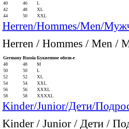
40
46
L
42
48
XL
44
50
XXL
Herren/Hommes/Men/Муж
Herren / Hommes / Men /
Germany
Russia
Буквенное обозн-е
48
48
M
50
50
L
52
52
XL
54
54
XXL
56
56
XXXL
58
58
XXXXL
Kinder/Junior/Дети/Подро
Kinder / Junior / Дети / П