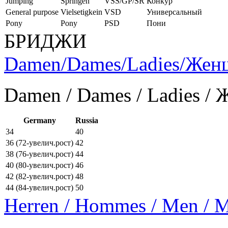
Jumping
Springen
VSS/GP/SR
Конкур
General purpose
Vielsetigkein
VSD
Универсальный
Pony
Pony
PSD
Пони
БРИДЖИ
Damen/Dames/Ladies/Же
Damen / Dames / Ladies /
Germany
Russia
34
40
36 (72-увелич.рост)
42
38 (76-увелич.рост)
44
40 (80-увелич.рост)
46
42 (82-увелич.рост)
48
44 (84-увелич.рост)
50
Herren / Hommes / Men /