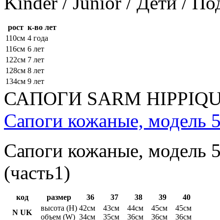
Kinder / Junior / Дети / П
рост
к-во лет
110см
4 года
116см
6 лет
122см
7 лет
128см
8 лет
134см
9 лет
САПОГИ SARM HIPPIQ
Сапоги кожаные, модель 5
Сапоги кожаные, модель 5
(часть1)
код
размер
36
37
38
39
40
высота (H)
42см
43см
44см
45см
45см
N UK
объем (W)
34см
35см
36см
36см
36см