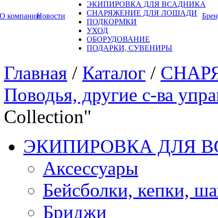
ЭКИПИРОВКА ДЛЯ ВСАДНИКА
СНАРЯЖЕНИЕ ДЛЯ ЛОШАДИ
О компании
Новости
Бре
ПОДКОРМКИ
УХОД
ОБОРУДОВАНИЕ
ПОДАРКИ, СУВЕНИРЫ
Главная
/
Каталог
/
СНАР
Поводья, другие с-ва упр
Collection"
ЭКИПИРОВКА ДЛЯ 
Аксессуары
Бейсболки, кепки, ш
Бриджи