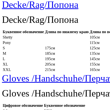
Decke/Rag/Попона
Decke/Rag/Попона
Буквенное обозначение
Длина по нижнему краю
Длина по в
Shetty
105см
Pony
115см
S
175см
125см
M
185см
135см
L
195см
145см
XL
205см
155см
XXL
215см
165см
Gloves /Handschuhe/Перча
Gloves /Handschuhe/Перча
Цифровое обозначение
Буквенное обозначение