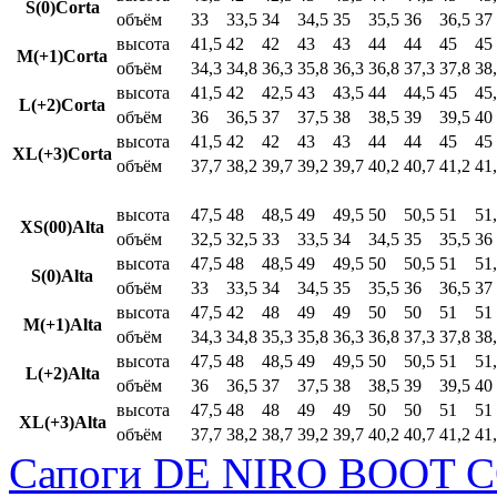
S(0)Corta
объём
33
33,5
34
34,5
35
35,5
36
36,5
37
высота
41,5
42
42
43
43
44
44
45
45
M(+1)Corta
объём
34,3
34,8
36,3
35,8
36,3
36,8
37,3
37,8
38
высота
41,5
42
42,5
43
43,5
44
44,5
45
45
L(+2)Corta
объём
36
36,5
37
37,5
38
38,5
39
39,5
40
высота
41,5
42
42
43
43
44
44
45
45
XL(+3)Corta
объём
37,7
38,2
39,7
39,2
39,7
40,2
40,7
41,2
41
высота
47,5
48
48,5
49
49,5
50
50,5
51
51
XS(00)Alta
объём
32,5
32,5
33
33,5
34
34,5
35
35,5
36
высота
47,5
48
48,5
49
49,5
50
50,5
51
51
S(0)Alta
объём
33
33,5
34
34,5
35
35,5
36
36,5
37
высота
47,5
42
48
49
49
50
50
51
51
M(+1)Alta
объём
34,3
34,8
35,3
35,8
36,3
36,8
37,3
37,8
38
высота
47,5
48
48,5
49
49,5
50
50,5
51
51
L(+2)Alta
объём
36
36,5
37
37,5
38
38,5
39
39,5
40
высота
47,5
48
48
49
49
50
50
51
51
XL(+3)Alta
объём
37,7
38,2
38,7
39,2
39,7
40,2
40,7
41,2
41
Сапоги DE NIRO BOOT C