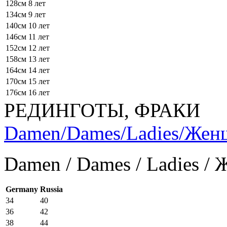
128см
8 лет
134см
9 лет
140см
10 лет
146см
11 лет
152см
12 лет
158см
13 лет
164см
14 лет
170см
15 лет
176см
16 лет
РЕДИНГОТЫ, ФРАКИ
Damen/Dames/Ladies/Же
Damen / Dames / Ladies /
Germany
Russia
34
40
36
42
38
44