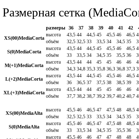
Размерная сетка (MediaCor
размеры
36
37
38
39
40
41
42
высота
43,5
44
44,5
45
45,5
46
46,5
4
XS(00)MediaCorta
объём
32,5
32,5
33
33,5
34
34,5
35
3
высота
43,5
44
44,5
45
45,5
46
46,5
4
S(0)MediaCorta
объём
33
33,5
34
34,5
35
35,5
36
3
высота
43,5
44
44
45
45
46
46
4
M(+1)MediaCorta
объём
34,3
34,8
35,3
35,8
36,3
36,8
37,3
3
высота
43,5
44
44,5
45
45,5
46
46,5
4
L(+2)MediaCorta
объём
36
36,5
37
37,5
38
38,5
39
3
высота
43,5
44
44
45
45
46
46
4
XL(+3)MediaCorta
объём
37,7
38,2
38,7
39,2
39,7
40,2
40,7
4
высота
45,5
46
46,5
47
47,5
48
48,5
4
XS(00)MediaAlta
объём
32,5
32,5
33
33,5
34
34,5
35
3
высота
45,5
46
46,5
47
47,5
48
48,5
4
S(0)MediaAlta
объём
33
33,5
34
34,5
35
35,5
36
3
высота
45,5
46
46
47
47
48
48
4