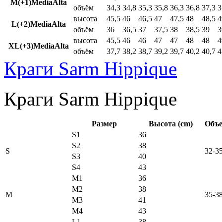
M(+1)MediaAlta
объём
34,3
34,8
35,3
35,8
36,3
36,8
37,3
3
высота
45,5
46
46,5
47
47,5
48
48,5
4
L(+2)MediaAlta
объём
36
36,5
37
37,5
38
38,5
39
3
высота
45,5
46
46
47
47
48
48
4
XL(+3)MediaAlta
объём
37,7
38,2
38,7
39,2
39,7
40,2
40,7
4
Краги Sarm Hippique
Краги Sarm Hippique
Размер
Высота (cm)
Объе
S1
36
S2
38
S
32-3
S3
40
S4
43
M1
36
M2
38
M
35-3
M3
41
M4
43
L1
38