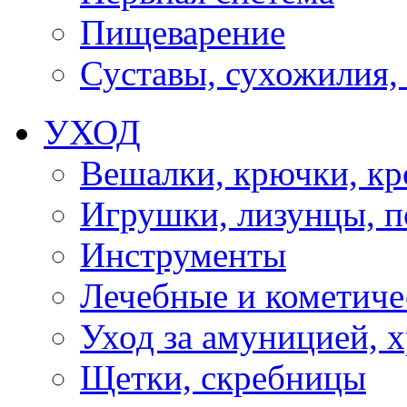
Пищеварение
Суставы, сухожилия,
УХОД
Вешалки, крючки, к
Игрушки, лизунцы, 
Инструменты
Лечебные и кометиче
Уход за амуницией, х
Щетки, скребницы