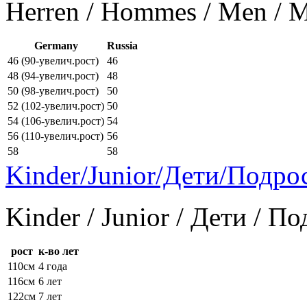
Herren / Hommes / Men /
Germany
Russia
46 (90-увелич.рост)
46
48 (94-увелич.рост)
48
50 (98-увелич.рост)
50
52 (102-увелич.рост)
50
54 (106-увелич.рост)
54
56 (110-увелич.рост)
56
58
58
Kinder/Junior/Дети/Подро
Kinder / Junior / Дети / П
рост
к-во лет
110см
4 года
116см
6 лет
122см
7 лет