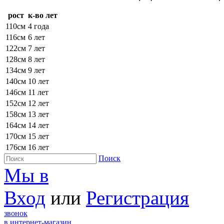
рост
к-во лет
110см
4 года
116см
6 лет
122см
7 лет
128см
8 лет
134см
9 лет
140см
10 лет
146см
11 лет
152см
12 лет
158см
13 лет
164см
14 лет
170см
15 лет
176см
16 лет
Поиск
Мы в
Вход
или
Регистрация
звонок
в интернет-магазин