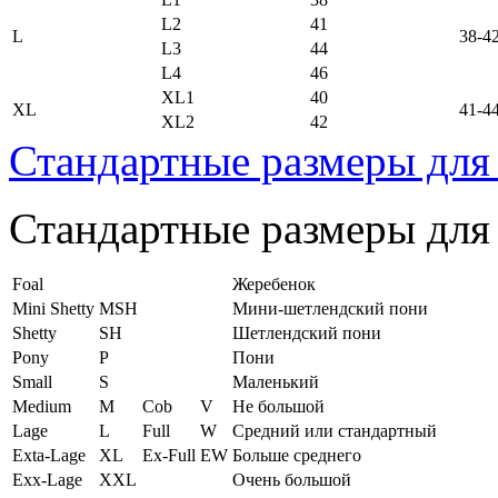
L2
41
L
38-4
L3
44
L4
46
XL1
40
XL
41-4
XL2
42
Стандартные размеры для
Стандартные размеры для
Foal
Жеребенок
Mini Shetty
MSH
Мини-шетлендский пони
Shetty
SH
Шетлендский пони
Pony
P
Пони
Small
S
Маленький
Medium
M
Cob
V
Не большой
Lage
L
Full
W
Средний или стандартный
Exta-Lage
XL
Ex-Full
EW
Больше среднего
Exx-Lage
XXL
Очень большой