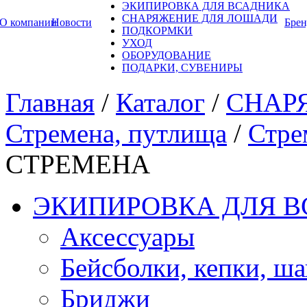
ЭКИПИРОВКА ДЛЯ ВСАДНИКА
СНАРЯЖЕНИЕ ДЛЯ ЛОШАДИ
О компании
Новости
Бре
ПОДКОРМКИ
УХОД
ОБОРУДОВАНИЕ
ПОДАРКИ, СУВЕНИРЫ
Главная
/
Каталог
/
СНАР
Стремена, путлища
/
Стре
СТРЕМЕНА
ЭКИПИРОВКА ДЛЯ 
Аксессуары
Бейсболки, кепки, ш
Бриджи