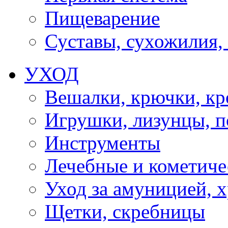
Пищеварение
Суставы, сухожилия,
УХОД
Вешалки, крючки, к
Игрушки, лизунцы, 
Инструменты
Лечебные и кометиче
Уход за амуницией, х
Щетки, скребницы