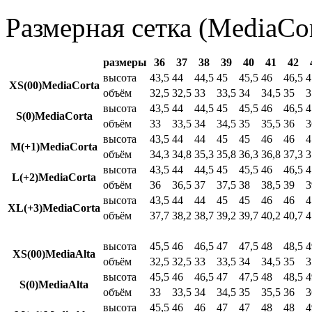
Размерная сетка (MediaCor
размеры
36
37
38
39
40
41
42
высота
43,5
44
44,5
45
45,5
46
46,5
4
XS(00)MediaCorta
объём
32,5
32,5
33
33,5
34
34,5
35
3
высота
43,5
44
44,5
45
45,5
46
46,5
4
S(0)MediaCorta
объём
33
33,5
34
34,5
35
35,5
36
3
высота
43,5
44
44
45
45
46
46
4
M(+1)MediaCorta
объём
34,3
34,8
35,3
35,8
36,3
36,8
37,3
3
высота
43,5
44
44,5
45
45,5
46
46,5
4
L(+2)MediaCorta
объём
36
36,5
37
37,5
38
38,5
39
3
высота
43,5
44
44
45
45
46
46
4
XL(+3)MediaCorta
объём
37,7
38,2
38,7
39,2
39,7
40,2
40,7
4
высота
45,5
46
46,5
47
47,5
48
48,5
4
XS(00)MediaAlta
объём
32,5
32,5
33
33,5
34
34,5
35
3
высота
45,5
46
46,5
47
47,5
48
48,5
4
S(0)MediaAlta
объём
33
33,5
34
34,5
35
35,5
36
3
высота
45,5
46
46
47
47
48
48
4