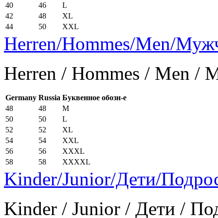
40
46
L
42
48
XL
44
50
XXL
Herren/Hommes/Men/Муж
Herren / Hommes / Men /
Germany
Russia
Буквенное обозн-е
48
48
M
50
50
L
52
52
XL
54
54
XXL
56
56
XXXL
58
58
XXXXL
Kinder/Junior/Дети/Подро
Kinder / Junior / Дети / П