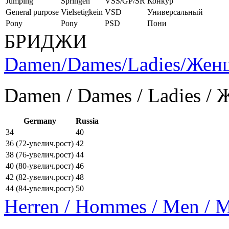
Jumping
Springen
VSS/GP/SR
Конкур
General purpose
Vielsetigkein
VSD
Универсальный
Pony
Pony
PSD
Пони
БРИДЖИ
Damen/Dames/Ladies/Же
Damen / Dames / Ladies /
Germany
Russia
34
40
36 (72-увелич.рост)
42
38 (76-увелич.рост)
44
40 (80-увелич.рост)
46
42 (82-увелич.рост)
48
44 (84-увелич.рост)
50
Herren / Hommes / Men /