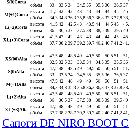
S(0)Corta
объём
33
33,5
34
34,5
35
35,5
36
36,5
37
высота
41,5
42
42
43
43
44
44
45
45
M(+1)Corta
объём
34,3
34,8
36,3
35,8
36,3
36,8
37,3
37,8
38
высота
41,5
42
42,5
43
43,5
44
44,5
45
45
L(+2)Corta
объём
36
36,5
37
37,5
38
38,5
39
39,5
40
высота
41,5
42
42
43
43
44
44
45
45
XL(+3)Corta
объём
37,7
38,2
39,7
39,2
39,7
40,2
40,7
41,2
41
высота
47,5
48
48,5
49
49,5
50
50,5
51
51
XS(00)Alta
объём
32,5
32,5
33
33,5
34
34,5
35
35,5
36
высота
47,5
48
48,5
49
49,5
50
50,5
51
51
S(0)Alta
объём
33
33,5
34
34,5
35
35,5
36
36,5
37
высота
47,5
42
48
49
49
50
50
51
51
M(+1)Alta
объём
34,3
34,8
35,3
35,8
36,3
36,8
37,3
37,8
38
высота
47,5
48
48,5
49
49,5
50
50,5
51
51
L(+2)Alta
объём
36
36,5
37
37,5
38
38,5
39
39,5
40
высота
47,5
48
48
49
49
50
50
51
51
XL(+3)Alta
объём
37,7
38,2
38,7
39,2
39,7
40,2
40,7
41,2
41
Сапоги DE NIRO BOOT C