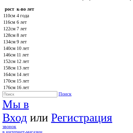
рост
к-во лет
110см
4 года
116см
6 лет
122см
7 лет
128см
8 лет
134см
9 лет
140см
10 лет
146см
11 лет
152см
12 лет
158см
13 лет
164см
14 лет
170см
15 лет
176см
16 лет
Поиск
Мы в
Вход
или
Регистрация
звонок
в интернет-магазин