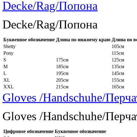
Decke/Rag/Попона
Decke/Rag/Попона
Буквенное обозначение
Длина по нижнему краю
Длина по в
Shetty
105см
Pony
115см
S
175см
125см
M
185см
135см
L
195см
145см
XL
205см
155см
XXL
215см
165см
Gloves /Handschuhe/Перча
Gloves /Handschuhe/Перча
Цифровое обозначение
Буквенное обозначение