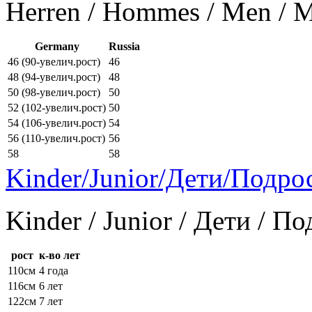
Herren / Hommes / Men /
Germany
Russia
46 (90-увелич.рост)
46
48 (94-увелич.рост)
48
50 (98-увелич.рост)
50
52 (102-увелич.рост)
50
54 (106-увелич.рост)
54
56 (110-увелич.рост)
56
58
58
Kinder/Junior/Дети/Подро
Kinder / Junior / Дети / П
рост
к-во лет
110см
4 года
116см
6 лет
122см
7 лет