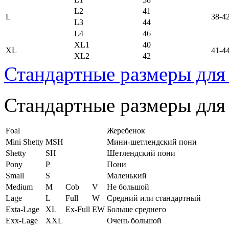
L2
41
L
38-4
L3
44
L4
46
XL1
40
XL
41-4
XL2
42
Стандартные размеры для
Стандартные размеры для
Foal
Жеребенок
Mini Shetty
MSH
Мини-шетлендский пони
Shetty
SH
Шетлендский пони
Pony
P
Пони
Small
S
Маленький
Medium
M
Cob
V
Не большой
Lage
L
Full
W
Средний или стандартный
Exta-Lage
XL
Ex-Full
EW
Больше среднего
Exx-Lage
XXL
Очень большой