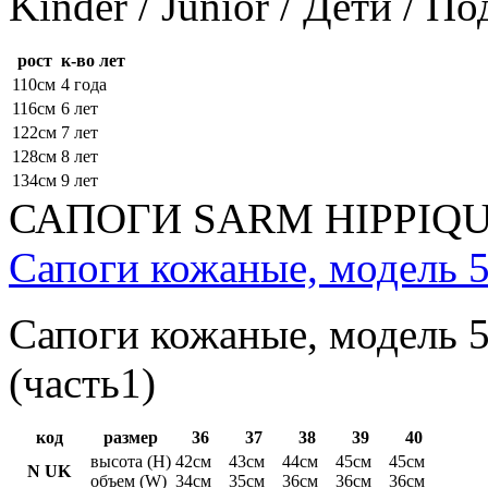
Kinder / Junior / Дети / П
рост
к-во лет
110см
4 года
116см
6 лет
122см
7 лет
128см
8 лет
134см
9 лет
САПОГИ SARM HIPPIQ
Сапоги кожаные, модель 5
Сапоги кожаные, модель 5
(часть1)
код
размер
36
37
38
39
40
высота (H)
42см
43см
44см
45см
45см
N UK
объем (W)
34см
35см
36см
36см
36см