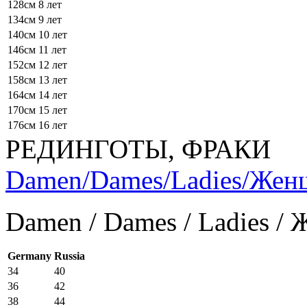
128см
8 лет
134см
9 лет
140см
10 лет
146см
11 лет
152см
12 лет
158см
13 лет
164см
14 лет
170см
15 лет
176см
16 лет
РЕДИНГОТЫ, ФРАКИ
Damen/Dames/Ladies/Же
Damen / Dames / Ladies /
Germany
Russia
34
40
36
42
38
44