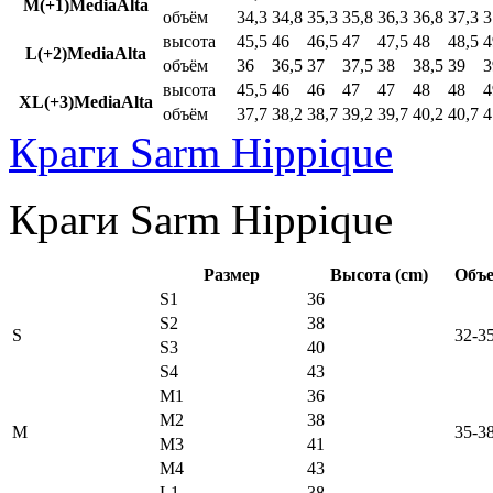
M(+1)MediaAlta
объём
34,3
34,8
35,3
35,8
36,3
36,8
37,3
3
высота
45,5
46
46,5
47
47,5
48
48,5
4
L(+2)MediaAlta
объём
36
36,5
37
37,5
38
38,5
39
3
высота
45,5
46
46
47
47
48
48
4
XL(+3)MediaAlta
объём
37,7
38,2
38,7
39,2
39,7
40,2
40,7
4
Краги Sarm Hippique
Краги Sarm Hippique
Размер
Высота (cm)
Объе
S1
36
S2
38
S
32-3
S3
40
S4
43
M1
36
M2
38
M
35-3
M3
41
M4
43
L1
38