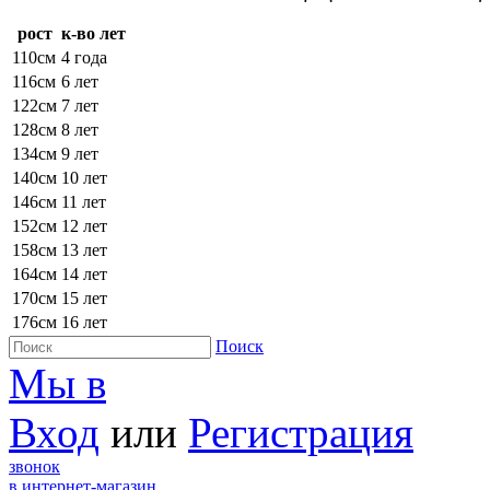
рост
к-во лет
110см
4 года
116см
6 лет
122см
7 лет
128см
8 лет
134см
9 лет
140см
10 лет
146см
11 лет
152см
12 лет
158см
13 лет
164см
14 лет
170см
15 лет
176см
16 лет
Поиск
Мы в
Вход
или
Регистрация
звонок
в интернет-магазин