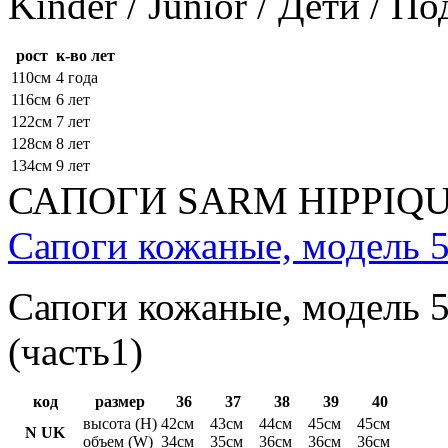
Kinder / Junior / Дети / П
рост
к-во лет
110см
4 года
116см
6 лет
122см
7 лет
128см
8 лет
134см
9 лет
САПОГИ SARM HIPPIQ
Сапоги кожаные, модель 5
Сапоги кожаные, модель 5
(часть1)
код
размер
36
37
38
39
40
высота (H)
42см
43см
44см
45см
45см
N UK
объем (W)
34см
35см
36см
36см
36см