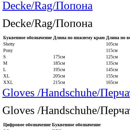
Decke/Rag/Попона
Decke/Rag/Попона
Буквенное обозначение
Длина по нижнему краю
Длина по в
Shetty
105см
Pony
115см
S
175см
125см
M
185см
135см
L
195см
145см
XL
205см
155см
XXL
215см
165см
Gloves /Handschuhe/Перча
Gloves /Handschuhe/Перча
Цифровое обозначение
Буквенное обозначение