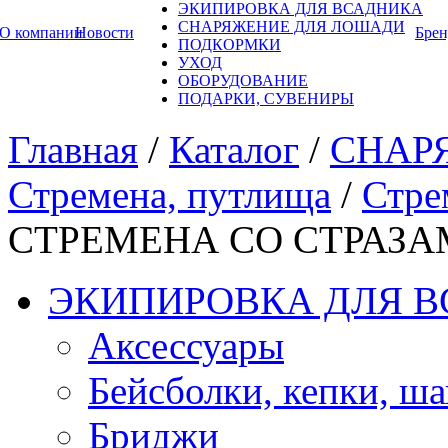
ЭКИПИРОВКА ДЛЯ ВСАДНИКА
СНАРЯЖЕНИЕ ДЛЯ ЛОШАДИ
О компании
Новости
Бре
ПОДКОРМКИ
УХОД
ОБОРУДОВАНИЕ
ПОДАРКИ, СУВЕНИРЫ
Главная
/
Каталог
/
СНАР
Стремена, путлища
/
Стре
СТРЕМЕНА СО СТРАЗ
ЭКИПИРОВКА ДЛЯ 
Аксессуары
Бейсболки, кепки, ш
Бриджи