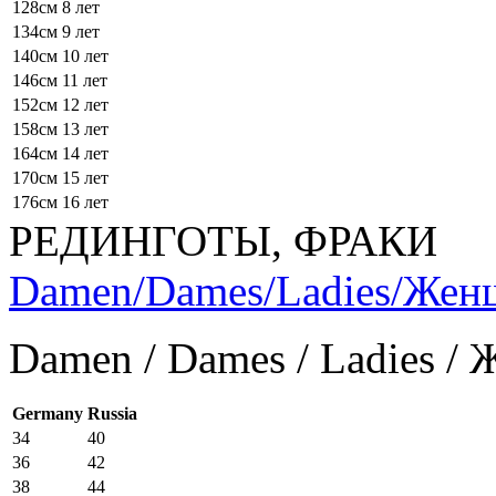
128см
8 лет
134см
9 лет
140см
10 лет
146см
11 лет
152см
12 лет
158см
13 лет
164см
14 лет
170см
15 лет
176см
16 лет
РЕДИНГОТЫ, ФРАКИ
Damen/Dames/Ladies/Же
Damen / Dames / Ladies /
Germany
Russia
34
40
36
42
38
44