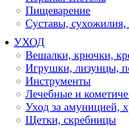
Пищеварение
Суставы, сухожилия,
УХОД
Вешалки, крючки, к
Игрушки, лизунцы, 
Инструменты
Лечебные и кометиче
Уход за амуницией, х
Щетки, скребницы