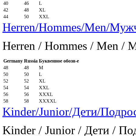
40
46
L
42
48
XL
44
50
XXL
Herren/Hommes/Men/Муж
Herren / Hommes / Men /
Germany
Russia
Буквенное обозн-е
48
48
M
50
50
L
52
52
XL
54
54
XXL
56
56
XXXL
58
58
XXXXL
Kinder/Junior/Дети/Подро
Kinder / Junior / Дети / П