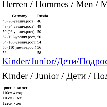
Herren / Hommes / Men /
Germany
Russia
46 (90-увелич.рост)
46
48 (94-увелич.рост)
48
50 (98-увелич.рост)
50
52 (102-увелич.рост)
50
54 (106-увелич.рост)
54
56 (110-увелич.рост)
56
58
58
Kinder/Junior/Дети/Подро
Kinder / Junior / Дети / П
рост
к-во лет
110см
4 года
116см
6 лет
122см
7 лет