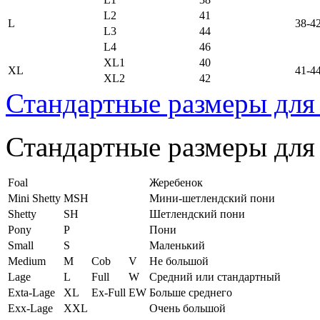
L2
41
L
38-4
L3
44
L4
46
XL1
40
XL
41-4
XL2
42
Стандартные размеры для
Стандартные размеры для
Foal
Жеребенок
Mini Shetty
MSH
Мини-шетлендский пони
Shetty
SH
Шетлендский пони
Pony
P
Пони
Small
S
Маленький
Medium
M
Cob
V
Не большой
Lage
L
Full
W
Средний или стандартный
Exta-Lage
XL
Ex-Full
EW
Больше среднего
Exx-Lage
XXL
Очень большой