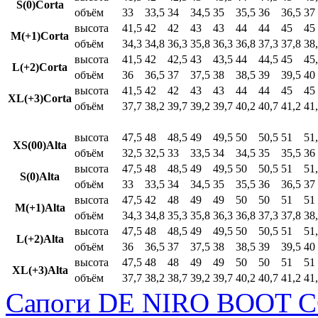
S(0)Corta
объём
33
33,5
34
34,5
35
35,5
36
36,5
37
высота
41,5
42
42
43
43
44
44
45
45
M(+1)Corta
объём
34,3
34,8
36,3
35,8
36,3
36,8
37,3
37,8
38
высота
41,5
42
42,5
43
43,5
44
44,5
45
45
L(+2)Corta
объём
36
36,5
37
37,5
38
38,5
39
39,5
40
высота
41,5
42
42
43
43
44
44
45
45
XL(+3)Corta
объём
37,7
38,2
39,7
39,2
39,7
40,2
40,7
41,2
41
высота
47,5
48
48,5
49
49,5
50
50,5
51
51
XS(00)Alta
объём
32,5
32,5
33
33,5
34
34,5
35
35,5
36
высота
47,5
48
48,5
49
49,5
50
50,5
51
51
S(0)Alta
объём
33
33,5
34
34,5
35
35,5
36
36,5
37
высота
47,5
42
48
49
49
50
50
51
51
M(+1)Alta
объём
34,3
34,8
35,3
35,8
36,3
36,8
37,3
37,8
38
высота
47,5
48
48,5
49
49,5
50
50,5
51
51
L(+2)Alta
объём
36
36,5
37
37,5
38
38,5
39
39,5
40
высота
47,5
48
48
49
49
50
50
51
51
XL(+3)Alta
объём
37,7
38,2
38,7
39,2
39,7
40,2
40,7
41,2
41
Сапоги DE NIRO BOOT C