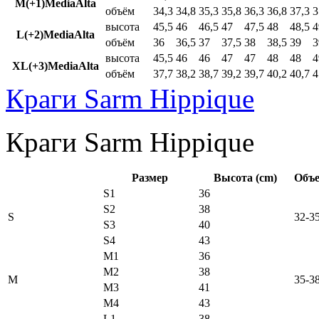
M(+1)MediaAlta
объём
34,3
34,8
35,3
35,8
36,3
36,8
37,3
3
высота
45,5
46
46,5
47
47,5
48
48,5
4
L(+2)MediaAlta
объём
36
36,5
37
37,5
38
38,5
39
3
высота
45,5
46
46
47
47
48
48
4
XL(+3)MediaAlta
объём
37,7
38,2
38,7
39,2
39,7
40,2
40,7
4
Краги Sarm Hippique
Краги Sarm Hippique
Размер
Высота (cm)
Объе
S1
36
S2
38
S
32-3
S3
40
S4
43
M1
36
M2
38
M
35-3
M3
41
M4
43
L1
38