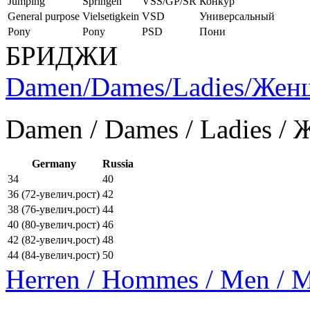
Jumping
Springen
VSS/GP/SR
Конкур
General purpose
Vielsetigkein
VSD
Универсальный
Pony
Pony
PSD
Пони
БРИДЖИ
Damen/Dames/Ladies/Же
Damen / Dames / Ladies /
Germany
Russia
34
40
36 (72-увелич.рост)
42
38 (76-увелич.рост)
44
40 (80-увелич.рост)
46
42 (82-увелич.рост)
48
44 (84-увелич.рост)
50
Herren / Hommes / Men /