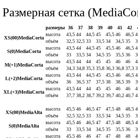
Размерная сетка (MediaCor
размеры
36
37
38
39
40
41
42
высота
43,5
44
44,5
45
45,5
46
46,5
4
XS(00)MediaCorta
объём
32,5
32,5
33
33,5
34
34,5
35
3
высота
43,5
44
44,5
45
45,5
46
46,5
4
S(0)MediaCorta
объём
33
33,5
34
34,5
35
35,5
36
3
высота
43,5
44
44
45
45
46
46
4
M(+1)MediaCorta
объём
34,3
34,8
35,3
35,8
36,3
36,8
37,3
3
высота
43,5
44
44,5
45
45,5
46
46,5
4
L(+2)MediaCorta
объём
36
36,5
37
37,5
38
38,5
39
3
высота
43,5
44
44
45
45
46
46
4
XL(+3)MediaCorta
объём
37,7
38,2
38,7
39,2
39,7
40,2
40,7
4
высота
45,5
46
46,5
47
47,5
48
48,5
4
XS(00)MediaAlta
объём
32,5
32,5
33
33,5
34
34,5
35
3
высота
45,5
46
46,5
47
47,5
48
48,5
4
S(0)MediaAlta
объём
33
33,5
34
34,5
35
35,5
36
3
высота
45,5
46
46
47
47
48
48
4