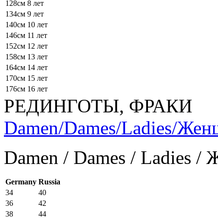
128см
8 лет
134см
9 лет
140см
10 лет
146см
11 лет
152см
12 лет
158см
13 лет
164см
14 лет
170см
15 лет
176см
16 лет
РЕДИНГОТЫ, ФРАКИ
Damen/Dames/Ladies/Же
Damen / Dames / Ladies /
Germany
Russia
34
40
36
42
38
44