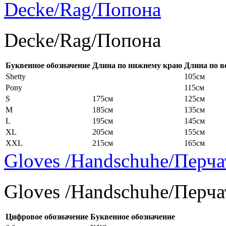
Decke/Rag/Попона
Decke/Rag/Попона
Буквенное обозначение
Длина по нижнему краю
Длина по в
Shetty
105см
Pony
115см
S
175см
125см
M
185см
135см
L
195см
145см
XL
205см
155см
XXL
215см
165см
Gloves /Handschuhe/Перча
Gloves /Handschuhe/Перча
Цифровое обозначение
Буквенное обозначение