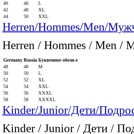
40
46
L
42
48
XL
44
50
XXL
Herren/Hommes/Men/Муж
Herren / Hommes / Men /
Germany
Russia
Буквенное обозн-е
48
48
M
50
50
L
52
52
XL
54
54
XXL
56
56
XXXL
58
58
XXXXL
Kinder/Junior/Дети/Подро
Kinder / Junior / Дети / П