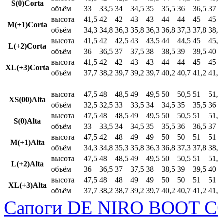
S(0)Corta
объём
33
33,5
34
34,5
35
35,5
36
36,5
37
высота
41,5
42
42
43
43
44
44
45
45
M(+1)Corta
объём
34,3
34,8
36,3
35,8
36,3
36,8
37,3
37,8
38
высота
41,5
42
42,5
43
43,5
44
44,5
45
45
L(+2)Corta
объём
36
36,5
37
37,5
38
38,5
39
39,5
40
высота
41,5
42
42
43
43
44
44
45
45
XL(+3)Corta
объём
37,7
38,2
39,7
39,2
39,7
40,2
40,7
41,2
41
высота
47,5
48
48,5
49
49,5
50
50,5
51
51
XS(00)Alta
объём
32,5
32,5
33
33,5
34
34,5
35
35,5
36
высота
47,5
48
48,5
49
49,5
50
50,5
51
51
S(0)Alta
объём
33
33,5
34
34,5
35
35,5
36
36,5
37
высота
47,5
42
48
49
49
50
50
51
51
M(+1)Alta
объём
34,3
34,8
35,3
35,8
36,3
36,8
37,3
37,8
38
высота
47,5
48
48,5
49
49,5
50
50,5
51
51
L(+2)Alta
объём
36
36,5
37
37,5
38
38,5
39
39,5
40
высота
47,5
48
48
49
49
50
50
51
51
XL(+3)Alta
объём
37,7
38,2
38,7
39,2
39,7
40,2
40,7
41,2
41
Сапоги DE NIRO BOOT C