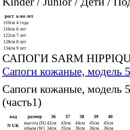
Kinder / Junior / Дети / П
рост
к-во лет
110см
4 года
116см
6 лет
122см
7 лет
128см
8 лет
134см
9 лет
САПОГИ SARM HIPPIQ
Сапоги кожаные, модель 5
Сапоги кожаные, модель 5
(часть1)
код
размер
36
37
38
39
40
высота (H)
42см
43см
44см
45см
45см
N UK
объем (W)
34см
35см
36см
36см
36см