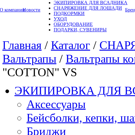
ЭКИПИРОВКА ДЛЯ ВСАДНИКА
СНАРЯЖЕНИЕ ДЛЯ ЛОШАДИ
О компании
Новости
Бре
ПОДКОРМКИ
УХОД
ОБОРУДОВАНИЕ
ПОДАРКИ, СУВЕНИРЫ
Главная
/
Каталог
/
СНАР
Вальтрапы
/
Вальтрапы к
"COTTON" VS
ЭКИПИРОВКА ДЛЯ 
Аксессуары
Бейсболки, кепки, ш
Бриджи