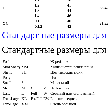
L2
41
L
38-4
L3
44
L4
46
XL1
40
XL
41-4
XL2
42
Стандартные размеры для
Стандартные размеры для
Foal
Жеребенок
Mini Shetty
MSH
Мини-шетлендский пони
Shetty
SH
Шетлендский пони
Pony
P
Пони
Small
S
Маленький
Medium
M
Cob
V
Не большой
Lage
L
Full
W
Средний или стандартный
Exta-Lage
XL
Ex-Full
EW
Больше среднего
Exx-Lage
XXL
Очень большой