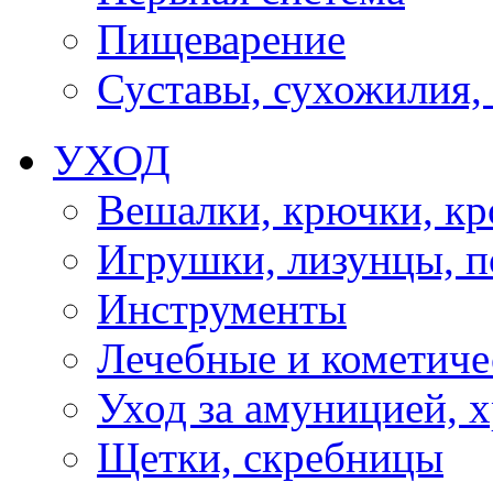
Пищеварение
Суставы, сухожилия,
УХОД
Вешалки, крючки, к
Игрушки, лизунцы, 
Инструменты
Лечебные и кометиче
Уход за амуницией, х
Щетки, скребницы