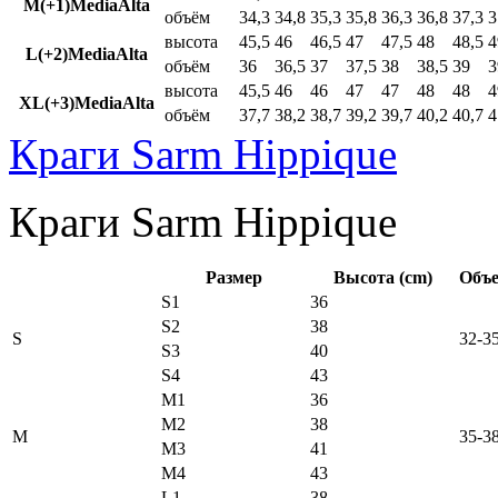
M(+1)MediaAlta
объём
34,3
34,8
35,3
35,8
36,3
36,8
37,3
3
высота
45,5
46
46,5
47
47,5
48
48,5
4
L(+2)MediaAlta
объём
36
36,5
37
37,5
38
38,5
39
3
высота
45,5
46
46
47
47
48
48
4
XL(+3)MediaAlta
объём
37,7
38,2
38,7
39,2
39,7
40,2
40,7
4
Краги Sarm Hippique
Краги Sarm Hippique
Размер
Высота (cm)
Объе
S1
36
S2
38
S
32-3
S3
40
S4
43
M1
36
M2
38
M
35-3
M3
41
M4
43
L1
38