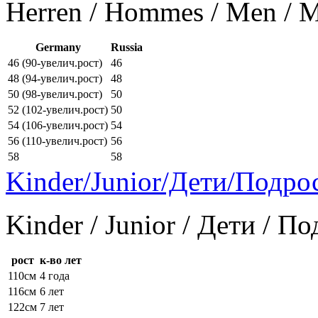
Herren / Hommes / Men /
Germany
Russia
46 (90-увелич.рост)
46
48 (94-увелич.рост)
48
50 (98-увелич.рост)
50
52 (102-увелич.рост)
50
54 (106-увелич.рост)
54
56 (110-увелич.рост)
56
58
58
Kinder/Junior/Дети/Подро
Kinder / Junior / Дети / П
рост
к-во лет
110см
4 года
116см
6 лет
122см
7 лет