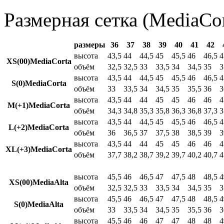
Размерная сетка (MediaCor
размеры
36
37
38
39
40
41
42
высота
43,5
44
44,5
45
45,5
46
46,5
4
XS(00)MediaCorta
объём
32,5
32,5
33
33,5
34
34,5
35
3
высота
43,5
44
44,5
45
45,5
46
46,5
4
S(0)MediaCorta
объём
33
33,5
34
34,5
35
35,5
36
3
высота
43,5
44
44
45
45
46
46
4
M(+1)MediaCorta
объём
34,3
34,8
35,3
35,8
36,3
36,8
37,3
3
высота
43,5
44
44,5
45
45,5
46
46,5
4
L(+2)MediaCorta
объём
36
36,5
37
37,5
38
38,5
39
3
высота
43,5
44
44
45
45
46
46
4
XL(+3)MediaCorta
объём
37,7
38,2
38,7
39,2
39,7
40,2
40,7
4
высота
45,5
46
46,5
47
47,5
48
48,5
4
XS(00)MediaAlta
объём
32,5
32,5
33
33,5
34
34,5
35
3
высота
45,5
46
46,5
47
47,5
48
48,5
4
S(0)MediaAlta
объём
33
33,5
34
34,5
35
35,5
36
3
высота
45,5
46
46
47
47
48
48
4