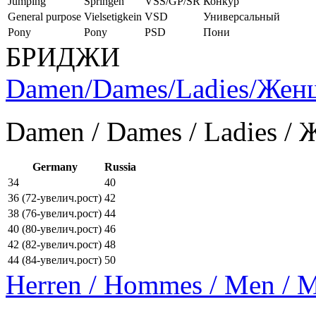
Jumping
Springen
VSS/GP/SR
Конкур
General purpose
Vielsetigkein
VSD
Универсальный
Pony
Pony
PSD
Пони
БРИДЖИ
Damen/Dames/Ladies/Же
Damen / Dames / Ladies /
Germany
Russia
34
40
36 (72-увелич.рост)
42
38 (76-увелич.рост)
44
40 (80-увелич.рост)
46
42 (82-увелич.рост)
48
44 (84-увелич.рост)
50
Herren / Hommes / Men /