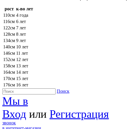
рост
к-во лет
110см
4 года
116см
6 лет
122см
7 лет
128см
8 лет
134см
9 лет
140см
10 лет
146см
11 лет
152см
12 лет
158см
13 лет
164см
14 лет
170см
15 лет
176см
16 лет
Поиск
Мы в
Вход
или
Регистрация
звонок
в интернет-магазин