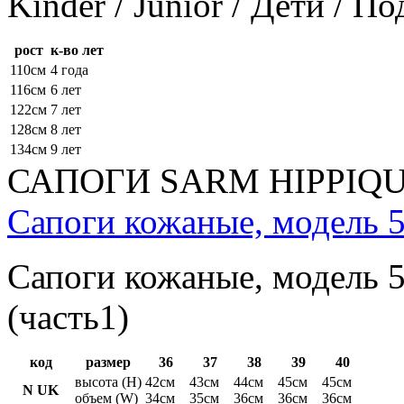
Kinder / Junior / Дети / П
рост
к-во лет
110см
4 года
116см
6 лет
122см
7 лет
128см
8 лет
134см
9 лет
САПОГИ SARM HIPPIQ
Сапоги кожаные, модель 5
Сапоги кожаные, модель 5
(часть1)
код
размер
36
37
38
39
40
высота (H)
42см
43см
44см
45см
45см
N UK
объем (W)
34см
35см
36см
36см
36см