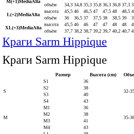
M(+1)MediaAlta
объём
34,3
34,8
35,3
35,8
36,3
36,8
37,3
3
высота
45,5
46
46,5
47
47,5
48
48,5
4
L(+2)MediaAlta
объём
36
36,5
37
37,5
38
38,5
39
3
высота
45,5
46
46
47
47
48
48
4
XL(+3)MediaAlta
объём
37,7
38,2
38,7
39,2
39,7
40,2
40,7
4
Краги Sarm Hippique
Краги Sarm Hippique
Размер
Высота (cm)
Объе
S1
36
S2
38
S
32-3
S3
40
S4
43
M1
36
M2
38
M
35-3
M3
41
M4
43
L1
38