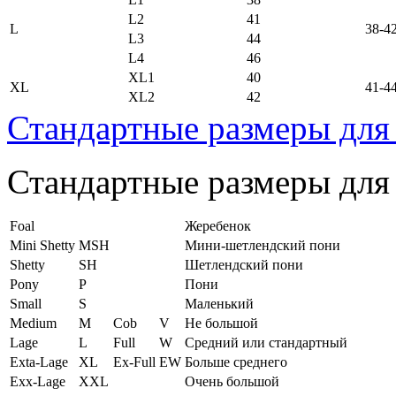
L2
41
L
38-4
L3
44
L4
46
XL1
40
XL
41-4
XL2
42
Стандартные размеры для
Стандартные размеры для
Foal
Жеребенок
Mini Shetty
MSH
Мини-шетлендский пони
Shetty
SH
Шетлендский пони
Pony
P
Пони
Small
S
Маленький
Medium
M
Cob
V
Не большой
Lage
L
Full
W
Средний или стандартный
Exta-Lage
XL
Ex-Full
EW
Больше среднего
Exx-Lage
XXL
Очень большой