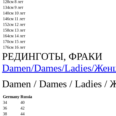
128см
8 лет
134см
9 лет
140см
10 лет
146см
11 лет
152см
12 лет
158см
13 лет
164см
14 лет
170см
15 лет
176см
16 лет
РЕДИНГОТЫ, ФРАКИ
Damen/Dames/Ladies/Же
Damen / Dames / Ladies /
Germany
Russia
34
40
36
42
38
44