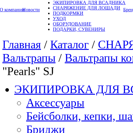
ЭКИПИРОВКА ДЛЯ ВСАДНИКА
СНАРЯЖЕНИЕ ДЛЯ ЛОШАДИ
О компании
Новости
Бре
ПОДКОРМКИ
УХОД
ОБОРУДОВАНИЕ
ПОДАРКИ, СУВЕНИРЫ
Главная
/
Каталог
/
СНАР
Вальтрапы
/
Вальтрапы к
"Pearls" SJ
ЭКИПИРОВКА ДЛЯ 
Аксессуары
Бейсболки, кепки, ш
Бриджи