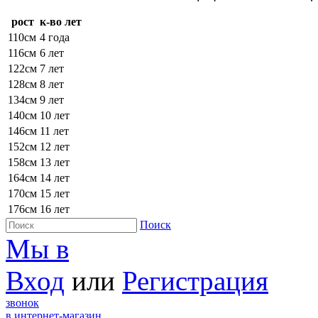
рост
к-во лет
110см
4 года
116см
6 лет
122см
7 лет
128см
8 лет
134см
9 лет
140см
10 лет
146см
11 лет
152см
12 лет
158см
13 лет
164см
14 лет
170см
15 лет
176см
16 лет
Поиск
Мы в
Вход
или
Регистрация
звонок
в интернет-магазин