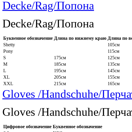
Decke/Rag/Попона
Decke/Rag/Попона
Буквенное обозначение
Длина по нижнему краю
Длина по в
Shetty
105см
Pony
115см
S
175см
125см
M
185см
135см
L
195см
145см
XL
205см
155см
XXL
215см
165см
Gloves /Handschuhe/Перча
Gloves /Handschuhe/Перча
Цифровое обозначение
Буквенное обозначение