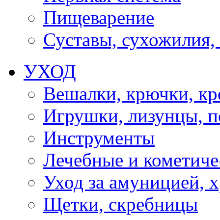
Пищеварение
Суставы, сухожилия,
УХОД
Вешалки, крючки, к
Игрушки, лизунцы, 
Инструменты
Лечебные и кометиче
Уход за амуницией, х
Щетки, скребницы