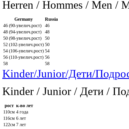
Herren / Hommes / Men /
Germany
Russia
46 (90-увелич.рост)
46
48 (94-увелич.рост)
48
50 (98-увелич.рост)
50
52 (102-увелич.рост)
50
54 (106-увелич.рост)
54
56 (110-увелич.рост)
56
58
58
Kinder/Junior/Дети/Подро
Kinder / Junior / Дети / П
рост
к-во лет
110см
4 года
116см
6 лет
122см
7 лет