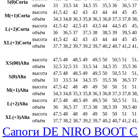
S(0)Corta
объём
33
33,5
34
34,5
35
35,5
36
36,5
37
высота
41,5
42
42
43
43
44
44
45
45
M(+1)Corta
объём
34,3
34,8
36,3
35,8
36,3
36,8
37,3
37,8
38
высота
41,5
42
42,5
43
43,5
44
44,5
45
45
L(+2)Corta
объём
36
36,5
37
37,5
38
38,5
39
39,5
40
высота
41,5
42
42
43
43
44
44
45
45
XL(+3)Corta
объём
37,7
38,2
39,7
39,2
39,7
40,2
40,7
41,2
41
высота
47,5
48
48,5
49
49,5
50
50,5
51
51
XS(00)Alta
объём
32,5
32,5
33
33,5
34
34,5
35
35,5
36
высота
47,5
48
48,5
49
49,5
50
50,5
51
51
S(0)Alta
объём
33
33,5
34
34,5
35
35,5
36
36,5
37
высота
47,5
42
48
49
49
50
50
51
51
M(+1)Alta
объём
34,3
34,8
35,3
35,8
36,3
36,8
37,3
37,8
38
высота
47,5
48
48,5
49
49,5
50
50,5
51
51
L(+2)Alta
объём
36
36,5
37
37,5
38
38,5
39
39,5
40
высота
47,5
48
48
49
49
50
50
51
51
XL(+3)Alta
объём
37,7
38,2
38,7
39,2
39,7
40,2
40,7
41,2
41
Сапоги DE NIRO BOOT C