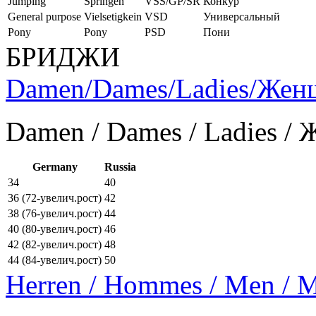
Jumping
Springen
VSS/GP/SR
Конкур
General purpose
Vielsetigkein
VSD
Универсальный
Pony
Pony
PSD
Пони
БРИДЖИ
Damen/Dames/Ladies/Же
Damen / Dames / Ladies /
Germany
Russia
34
40
36 (72-увелич.рост)
42
38 (76-увелич.рост)
44
40 (80-увелич.рост)
46
42 (82-увелич.рост)
48
44 (84-увелич.рост)
50
Herren / Hommes / Men /