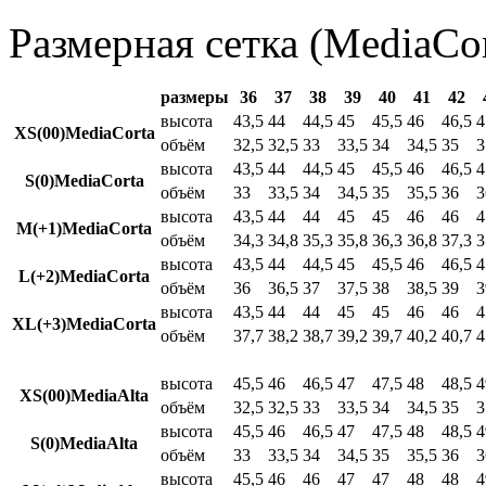
Размерная сетка (MediaCor
размеры
36
37
38
39
40
41
42
высота
43,5
44
44,5
45
45,5
46
46,5
4
XS(00)MediaCorta
объём
32,5
32,5
33
33,5
34
34,5
35
3
высота
43,5
44
44,5
45
45,5
46
46,5
4
S(0)MediaCorta
объём
33
33,5
34
34,5
35
35,5
36
3
высота
43,5
44
44
45
45
46
46
4
M(+1)MediaCorta
объём
34,3
34,8
35,3
35,8
36,3
36,8
37,3
3
высота
43,5
44
44,5
45
45,5
46
46,5
4
L(+2)MediaCorta
объём
36
36,5
37
37,5
38
38,5
39
3
высота
43,5
44
44
45
45
46
46
4
XL(+3)MediaCorta
объём
37,7
38,2
38,7
39,2
39,7
40,2
40,7
4
высота
45,5
46
46,5
47
47,5
48
48,5
4
XS(00)MediaAlta
объём
32,5
32,5
33
33,5
34
34,5
35
3
высота
45,5
46
46,5
47
47,5
48
48,5
4
S(0)MediaAlta
объём
33
33,5
34
34,5
35
35,5
36
3
высота
45,5
46
46
47
47
48
48
4