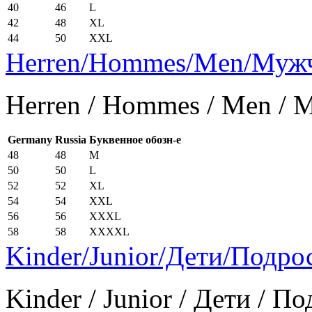
40
46
L
42
48
XL
44
50
XXL
Herren/Hommes/Men/Муж
Herren / Hommes / Men /
Germany
Russia
Буквенное обозн-е
48
48
M
50
50
L
52
52
XL
54
54
XXL
56
56
XXXL
58
58
XXXXL
Kinder/Junior/Дети/Подро
Kinder / Junior / Дети / П