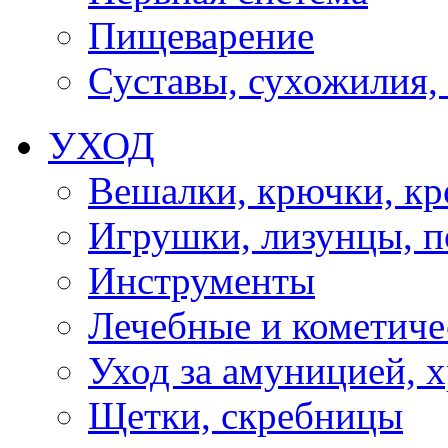
Пищеварение
Суставы, сухожилия,
УХОД
Вешалки, крючки, к
Игрушки, лизунцы, 
Инструменты
Лечебные и кометиче
Уход за амуницией, х
Щетки, скребницы