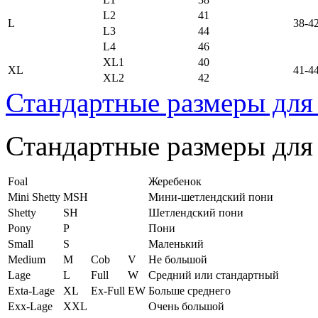
L2
41
L
38-4
L3
44
L4
46
XL1
40
XL
41-4
XL2
42
Стандартные размеры для
Стандартные размеры для
Foal
Жеребенок
Mini Shetty
MSH
Мини-шетлендский пони
Shetty
SH
Шетлендский пони
Pony
P
Пони
Small
S
Маленький
Medium
M
Cob
V
Не большой
Lage
L
Full
W
Средний или стандартный
Exta-Lage
XL
Ex-Full
EW
Больше среднего
Exx-Lage
XXL
Очень большой