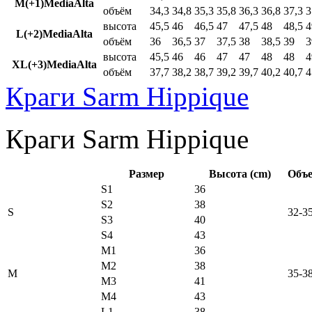
M(+1)MediaAlta
объём
34,3
34,8
35,3
35,8
36,3
36,8
37,3
3
высота
45,5
46
46,5
47
47,5
48
48,5
4
L(+2)MediaAlta
объём
36
36,5
37
37,5
38
38,5
39
3
высота
45,5
46
46
47
47
48
48
4
XL(+3)MediaAlta
объём
37,7
38,2
38,7
39,2
39,7
40,2
40,7
4
Краги Sarm Hippique
Краги Sarm Hippique
Размер
Высота (cm)
Объе
S1
36
S2
38
S
32-3
S3
40
S4
43
M1
36
M2
38
M
35-3
M3
41
M4
43
L1
38