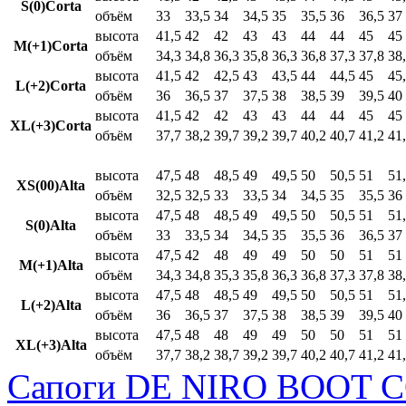
S(0)Corta
объём
33
33,5
34
34,5
35
35,5
36
36,5
37
высота
41,5
42
42
43
43
44
44
45
45
M(+1)Corta
объём
34,3
34,8
36,3
35,8
36,3
36,8
37,3
37,8
38
высота
41,5
42
42,5
43
43,5
44
44,5
45
45
L(+2)Corta
объём
36
36,5
37
37,5
38
38,5
39
39,5
40
высота
41,5
42
42
43
43
44
44
45
45
XL(+3)Corta
объём
37,7
38,2
39,7
39,2
39,7
40,2
40,7
41,2
41
высота
47,5
48
48,5
49
49,5
50
50,5
51
51
XS(00)Alta
объём
32,5
32,5
33
33,5
34
34,5
35
35,5
36
высота
47,5
48
48,5
49
49,5
50
50,5
51
51
S(0)Alta
объём
33
33,5
34
34,5
35
35,5
36
36,5
37
высота
47,5
42
48
49
49
50
50
51
51
M(+1)Alta
объём
34,3
34,8
35,3
35,8
36,3
36,8
37,3
37,8
38
высота
47,5
48
48,5
49
49,5
50
50,5
51
51
L(+2)Alta
объём
36
36,5
37
37,5
38
38,5
39
39,5
40
высота
47,5
48
48
49
49
50
50
51
51
XL(+3)Alta
объём
37,7
38,2
38,7
39,2
39,7
40,2
40,7
41,2
41
Сапоги DE NIRO BOOT C