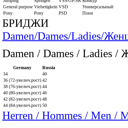
Jumping
Springen
VSS/GP/SR
Конкур
General purpose
Vielsetigkein
VSD
Универсальный
Pony
Pony
PSD
Пони
БРИДЖИ
Damen/Dames/Ladies/Же
Damen / Dames / Ladies /
Germany
Russia
34
40
36 (72-увелич.рост)
42
38 (76-увелич.рост)
44
40 (80-увелич.рост)
46
42 (82-увелич.рост)
48
44 (84-увелич.рост)
50
Herren / Hommes / Men /