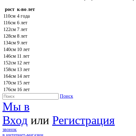
рост
к-во лет
110см
4 года
116см
6 лет
122см
7 лет
128см
8 лет
134см
9 лет
140см
10 лет
146см
11 лет
152см
12 лет
158см
13 лет
164см
14 лет
170см
15 лет
176см
16 лет
Поиск
Мы в
Вход
или
Регистрация
звонок
в интернет-магазин