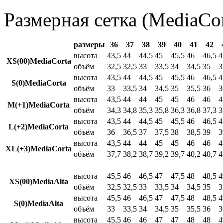
Размерная сетка (MediaCor
размеры
36
37
38
39
40
41
42
высота
43,5
44
44,5
45
45,5
46
46,5
4
XS(00)MediaCorta
объём
32,5
32,5
33
33,5
34
34,5
35
3
высота
43,5
44
44,5
45
45,5
46
46,5
4
S(0)MediaCorta
объём
33
33,5
34
34,5
35
35,5
36
3
высота
43,5
44
44
45
45
46
46
4
M(+1)MediaCorta
объём
34,3
34,8
35,3
35,8
36,3
36,8
37,3
3
высота
43,5
44
44,5
45
45,5
46
46,5
4
L(+2)MediaCorta
объём
36
36,5
37
37,5
38
38,5
39
3
высота
43,5
44
44
45
45
46
46
4
XL(+3)MediaCorta
объём
37,7
38,2
38,7
39,2
39,7
40,2
40,7
4
высота
45,5
46
46,5
47
47,5
48
48,5
4
XS(00)MediaAlta
объём
32,5
32,5
33
33,5
34
34,5
35
3
высота
45,5
46
46,5
47
47,5
48
48,5
4
S(0)MediaAlta
объём
33
33,5
34
34,5
35
35,5
36
3
высота
45,5
46
46
47
47
48
48
4