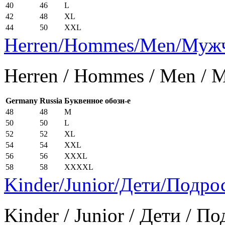
40
46
L
42
48
XL
44
50
XXL
Herren/Hommes/Men/Муж
Herren / Hommes / Men /
Germany
Russia
Буквенное обозн-е
48
48
M
50
50
L
52
52
XL
54
54
XXL
56
56
XXXL
58
58
XXXXL
Kinder/Junior/Дети/Подро
Kinder / Junior / Дети / П