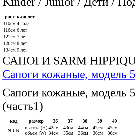
Kinder / Junior / Дети / П
рост
к-во лет
110см
4 года
116см
6 лет
122см
7 лет
128см
8 лет
134см
9 лет
САПОГИ SARM HIPPIQ
Сапоги кожаные, модель 5
Сапоги кожаные, модель 5
(часть1)
код
размер
36
37
38
39
40
высота (H)
42см
43см
44см
45см
45см
N UK
объем (W)
34см
35см
36см
36см
36см