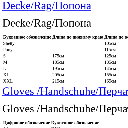
Decke/Rag/Попона
Decke/Rag/Попона
Буквенное обозначение
Длина по нижнему краю
Длина по в
Shetty
105см
Pony
115см
S
175см
125см
M
185см
135см
L
195см
145см
XL
205см
155см
XXL
215см
165см
Gloves /Handschuhe/Перча
Gloves /Handschuhe/Перча
Цифровое обозначение
Буквенное обозначение