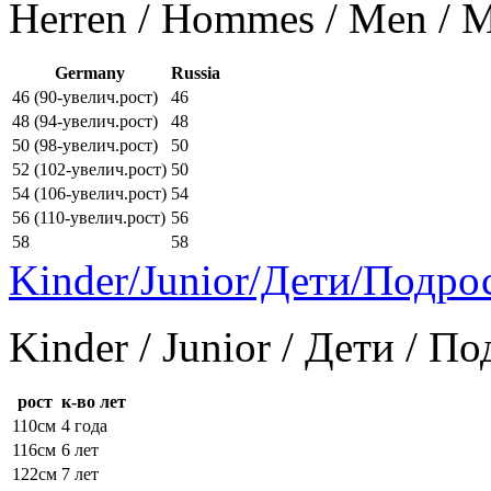
Herren / Hommes / Men /
Germany
Russia
46 (90-увелич.рост)
46
48 (94-увелич.рост)
48
50 (98-увелич.рост)
50
52 (102-увелич.рост)
50
54 (106-увелич.рост)
54
56 (110-увелич.рост)
56
58
58
Kinder/Junior/Дети/Подро
Kinder / Junior / Дети / П
рост
к-во лет
110см
4 года
116см
6 лет
122см
7 лет