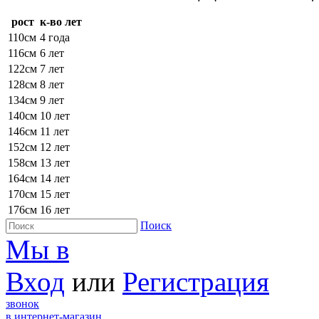
рост
к-во лет
110см
4 года
116см
6 лет
122см
7 лет
128см
8 лет
134см
9 лет
140см
10 лет
146см
11 лет
152см
12 лет
158см
13 лет
164см
14 лет
170см
15 лет
176см
16 лет
Поиск
Мы в
Вход
или
Регистрация
звонок
в интернет-магазин