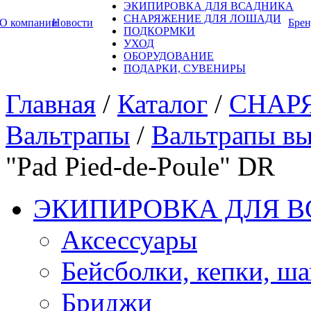
ЭКИПИРОВКА ДЛЯ ВСАДНИКА
СНАРЯЖЕНИЕ ДЛЯ ЛОШАДИ
О компании
Новости
Бре
ПОДКОРМКИ
УХОД
ОБОРУДОВАНИЕ
ПОДАРКИ, СУВЕНИРЫ
Главная
/
Каталог
/
СНАР
Вальтрапы
/
Вальтрапы вы
"Pad Pied-de-Poule" DR
ЭКИПИРОВКА ДЛЯ 
Аксессуары
Бейсболки, кепки, ш
Бриджи