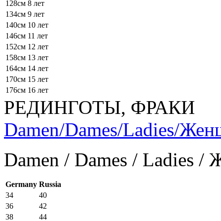
128см
8 лет
134см
9 лет
140см
10 лет
146см
11 лет
152см
12 лет
158см
13 лет
164см
14 лет
170см
15 лет
176см
16 лет
РЕДИНГОТЫ, ФРАКИ
Damen/Dames/Ladies/Же
Damen / Dames / Ladies /
Germany
Russia
34
40
36
42
38
44