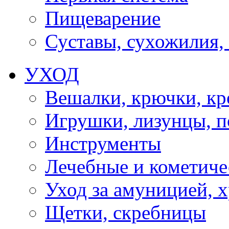
Пищеварение
Суставы, сухожилия,
УХОД
Вешалки, крючки, к
Игрушки, лизунцы, 
Инструменты
Лечебные и кометиче
Уход за амуницией, х
Щетки, скребницы