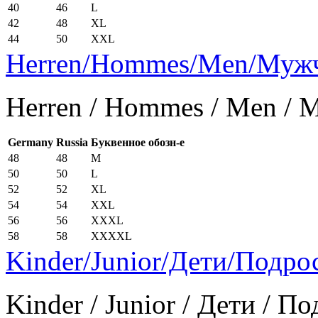
40
46
L
42
48
XL
44
50
XXL
Herren/Hommes/Men/Муж
Herren / Hommes / Men /
Germany
Russia
Буквенное обозн-е
48
48
M
50
50
L
52
52
XL
54
54
XXL
56
56
XXXL
58
58
XXXXL
Kinder/Junior/Дети/Подро
Kinder / Junior / Дети / П