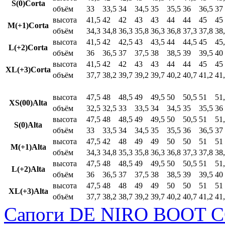
S(0)Corta
объём
33
33,5
34
34,5
35
35,5
36
36,5
37
высота
41,5
42
42
43
43
44
44
45
45
M(+1)Corta
объём
34,3
34,8
36,3
35,8
36,3
36,8
37,3
37,8
38
высота
41,5
42
42,5
43
43,5
44
44,5
45
45
L(+2)Corta
объём
36
36,5
37
37,5
38
38,5
39
39,5
40
высота
41,5
42
42
43
43
44
44
45
45
XL(+3)Corta
объём
37,7
38,2
39,7
39,2
39,7
40,2
40,7
41,2
41
высота
47,5
48
48,5
49
49,5
50
50,5
51
51
XS(00)Alta
объём
32,5
32,5
33
33,5
34
34,5
35
35,5
36
высота
47,5
48
48,5
49
49,5
50
50,5
51
51
S(0)Alta
объём
33
33,5
34
34,5
35
35,5
36
36,5
37
высота
47,5
42
48
49
49
50
50
51
51
M(+1)Alta
объём
34,3
34,8
35,3
35,8
36,3
36,8
37,3
37,8
38
высота
47,5
48
48,5
49
49,5
50
50,5
51
51
L(+2)Alta
объём
36
36,5
37
37,5
38
38,5
39
39,5
40
высота
47,5
48
48
49
49
50
50
51
51
XL(+3)Alta
объём
37,7
38,2
38,7
39,2
39,7
40,2
40,7
41,2
41
Сапоги DE NIRO BOOT C