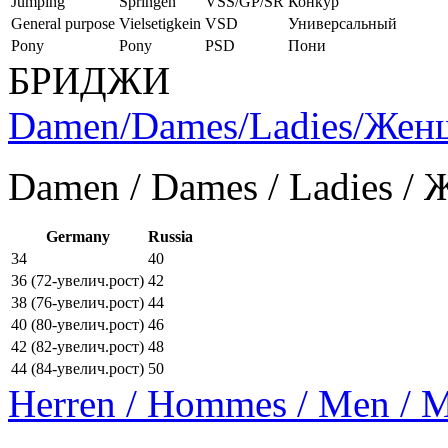
Jumping
Springen
VSS/GP/SR
Конкур
General purpose
Vielsetigkein
VSD
Универсальный
Pony
Pony
PSD
Пони
БРИДЖИ
Damen/Dames/Ladies/Же
Damen / Dames / Ladies /
Germany
Russia
34
40
36 (72-увелич.рост)
42
38 (76-увелич.рост)
44
40 (80-увелич.рост)
46
42 (82-увелич.рост)
48
44 (84-увелич.рост)
50
Herren / Hommes / Men /