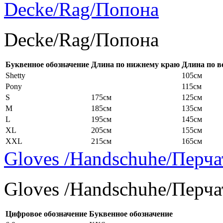
Decke/Rag/Попона
Decke/Rag/Попона
Буквенное обозначение
Длина по нижнему краю
Длина по в
Shetty
105см
Pony
115см
S
175см
125см
M
185см
135см
L
195см
145см
XL
205см
155см
XXL
215см
165см
Gloves /Handschuhe/Перча
Gloves /Handschuhe/Перча
Цифровое обозначение
Буквенное обозначение