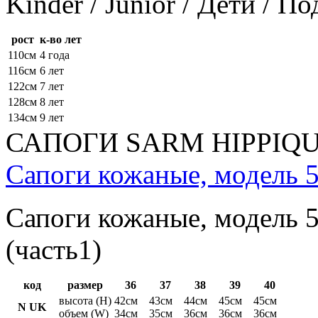
Kinder / Junior / Дети / П
рост
к-во лет
110см
4 года
116см
6 лет
122см
7 лет
128см
8 лет
134см
9 лет
САПОГИ SARM HIPPIQ
Сапоги кожаные, модель 5
Сапоги кожаные, модель 5
(часть1)
код
размер
36
37
38
39
40
высота (H)
42см
43см
44см
45см
45см
N UK
объем (W)
34см
35см
36см
36см
36см