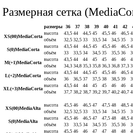
Размерная сетка (MediaCor
размеры
36
37
38
39
40
41
42
высота
43,5
44
44,5
45
45,5
46
46,5
4
XS(00)MediaCorta
объём
32,5
32,5
33
33,5
34
34,5
35
3
высота
43,5
44
44,5
45
45,5
46
46,5
4
S(0)MediaCorta
объём
33
33,5
34
34,5
35
35,5
36
3
высота
43,5
44
44
45
45
46
46
4
M(+1)MediaCorta
объём
34,3
34,8
35,3
35,8
36,3
36,8
37,3
3
высота
43,5
44
44,5
45
45,5
46
46,5
4
L(+2)MediaCorta
объём
36
36,5
37
37,5
38
38,5
39
3
высота
43,5
44
44
45
45
46
46
4
XL(+3)MediaCorta
объём
37,7
38,2
38,7
39,2
39,7
40,2
40,7
4
высота
45,5
46
46,5
47
47,5
48
48,5
4
XS(00)MediaAlta
объём
32,5
32,5
33
33,5
34
34,5
35
3
высота
45,5
46
46,5
47
47,5
48
48,5
4
S(0)MediaAlta
объём
33
33,5
34
34,5
35
35,5
36
3
высота
45,5
46
46
47
47
48
48
4