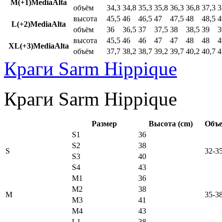
M(+1)MediaAlta
объём
34,3
34,8
35,3
35,8
36,3
36,8
37,3
3
высота
45,5
46
46,5
47
47,5
48
48,5
4
L(+2)MediaAlta
объём
36
36,5
37
37,5
38
38,5
39
3
высота
45,5
46
46
47
47
48
48
4
XL(+3)MediaAlta
объём
37,7
38,2
38,7
39,2
39,7
40,2
40,7
4
Краги Sarm Hippique
Краги Sarm Hippique
Размер
Высота (cm)
Объе
S1
36
S2
38
S
32-3
S3
40
S4
43
M1
36
M2
38
M
35-3
M3
41
M4
43
L1
38