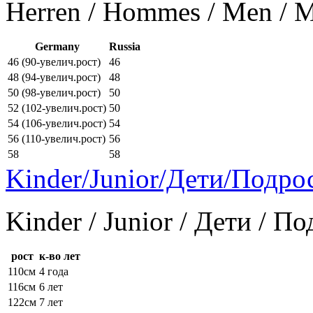
Herren / Hommes / Men /
Germany
Russia
46 (90-увелич.рост)
46
48 (94-увелич.рост)
48
50 (98-увелич.рост)
50
52 (102-увелич.рост)
50
54 (106-увелич.рост)
54
56 (110-увелич.рост)
56
58
58
Kinder/Junior/Дети/Подро
Kinder / Junior / Дети / П
рост
к-во лет
110см
4 года
116см
6 лет
122см
7 лет