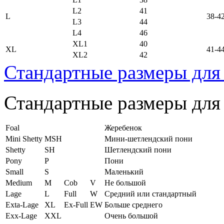
L2
41
L
38-4
L3
44
L4
46
XL1
40
XL
41-4
XL2
42
Стандартные размеры для
Стандартные размеры для
Foal
Жеребенок
Mini Shetty
MSH
Мини-шетлендский пони
Shetty
SH
Шетлендский пони
Pony
P
Пони
Small
S
Маленький
Medium
M
Cob
V
Не большой
Lage
L
Full
W
Средний или стандартный
Exta-Lage
XL
Ex-Full
EW
Больше среднего
Exx-Lage
XXL
Очень большой