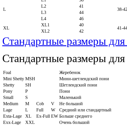
L2
41
L
38-4
L3
44
L4
46
XL1
40
XL
41-4
XL2
42
Стандартные размеры для
Стандартные размеры для
Foal
Жеребенок
Mini Shetty
MSH
Мини-шетлендский пони
Shetty
SH
Шетлендский пони
Pony
P
Пони
Small
S
Маленький
Medium
M
Cob
V
Не большой
Lage
L
Full
W
Средний или стандартный
Exta-Lage
XL
Ex-Full
EW
Больше среднего
Exx-Lage
XXL
Очень большой