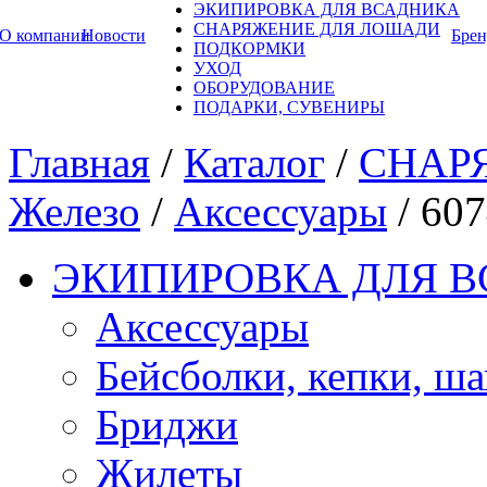
ЭКИПИРОВКА ДЛЯ ВСАДНИКА
СНАРЯЖЕНИЕ ДЛЯ ЛОШАДИ
О компании
Новости
Бре
ПОДКОРМКИ
УХОД
ОБОРУДОВАНИЕ
ПОДАРКИ, СУВЕНИРЫ
Главная
/
Каталог
/
СНАР
Железо
/
Аксессуары
/
60
ЭКИПИРОВКА ДЛЯ 
Аксессуары
Бейсболки, кепки, ш
Бриджи
Жилеты