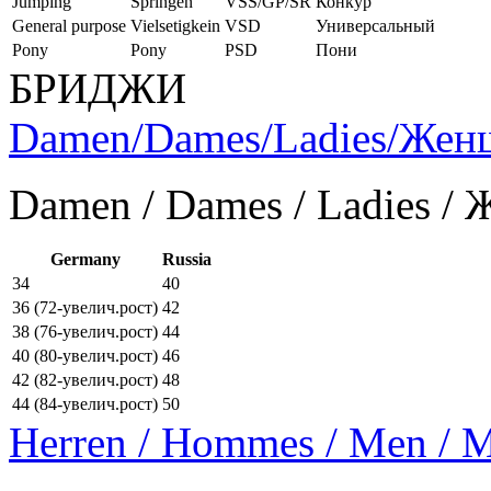
Jumping
Springen
VSS/GP/SR
Конкур
General purpose
Vielsetigkein
VSD
Универсальный
Pony
Pony
PSD
Пони
БРИДЖИ
Damen/Dames/Ladies/Же
Damen / Dames / Ladies /
Germany
Russia
34
40
36 (72-увелич.рост)
42
38 (76-увелич.рост)
44
40 (80-увелич.рост)
46
42 (82-увелич.рост)
48
44 (84-увелич.рост)
50
Herren / Hommes / Men /