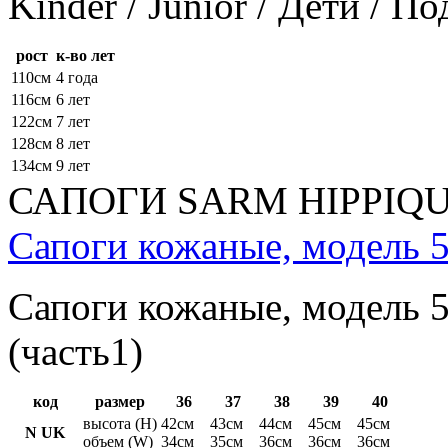
Kinder / Junior / Дети / П
рост
к-во лет
110см
4 года
116см
6 лет
122см
7 лет
128см
8 лет
134см
9 лет
САПОГИ SARM HIPPIQ
Сапоги кожаные, модель 5
Сапоги кожаные, модель 5
(часть1)
код
размер
36
37
38
39
40
высота (H)
42см
43см
44см
45см
45см
N UK
объем (W)
34см
35см
36см
36см
36см