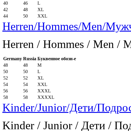
40
46
L
42
48
XL
44
50
XXL
Herren/Hommes/Men/Муж
Herren / Hommes / Men /
Germany
Russia
Буквенное обозн-е
48
48
M
50
50
L
52
52
XL
54
54
XXL
56
56
XXXL
58
58
XXXXL
Kinder/Junior/Дети/Подро
Kinder / Junior / Дети / П