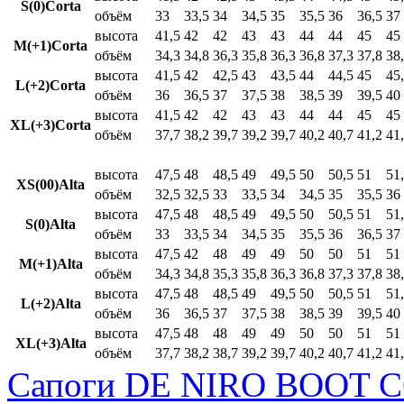
S(0)Corta
объём
33
33,5
34
34,5
35
35,5
36
36,5
37
высота
41,5
42
42
43
43
44
44
45
45
M(+1)Corta
объём
34,3
34,8
36,3
35,8
36,3
36,8
37,3
37,8
38
высота
41,5
42
42,5
43
43,5
44
44,5
45
45
L(+2)Corta
объём
36
36,5
37
37,5
38
38,5
39
39,5
40
высота
41,5
42
42
43
43
44
44
45
45
XL(+3)Corta
объём
37,7
38,2
39,7
39,2
39,7
40,2
40,7
41,2
41
высота
47,5
48
48,5
49
49,5
50
50,5
51
51
XS(00)Alta
объём
32,5
32,5
33
33,5
34
34,5
35
35,5
36
высота
47,5
48
48,5
49
49,5
50
50,5
51
51
S(0)Alta
объём
33
33,5
34
34,5
35
35,5
36
36,5
37
высота
47,5
42
48
49
49
50
50
51
51
M(+1)Alta
объём
34,3
34,8
35,3
35,8
36,3
36,8
37,3
37,8
38
высота
47,5
48
48,5
49
49,5
50
50,5
51
51
L(+2)Alta
объём
36
36,5
37
37,5
38
38,5
39
39,5
40
высота
47,5
48
48
49
49
50
50
51
51
XL(+3)Alta
объём
37,7
38,2
38,7
39,2
39,7
40,2
40,7
41,2
41
Сапоги DE NIRO BOOT C