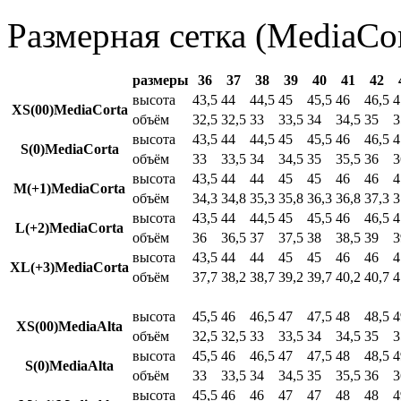
Размерная сетка (MediaCor
размеры
36
37
38
39
40
41
42
высота
43,5
44
44,5
45
45,5
46
46,5
4
XS(00)MediaCorta
объём
32,5
32,5
33
33,5
34
34,5
35
3
высота
43,5
44
44,5
45
45,5
46
46,5
4
S(0)MediaCorta
объём
33
33,5
34
34,5
35
35,5
36
3
высота
43,5
44
44
45
45
46
46
4
M(+1)MediaCorta
объём
34,3
34,8
35,3
35,8
36,3
36,8
37,3
3
высота
43,5
44
44,5
45
45,5
46
46,5
4
L(+2)MediaCorta
объём
36
36,5
37
37,5
38
38,5
39
3
высота
43,5
44
44
45
45
46
46
4
XL(+3)MediaCorta
объём
37,7
38,2
38,7
39,2
39,7
40,2
40,7
4
высота
45,5
46
46,5
47
47,5
48
48,5
4
XS(00)MediaAlta
объём
32,5
32,5
33
33,5
34
34,5
35
3
высота
45,5
46
46,5
47
47,5
48
48,5
4
S(0)MediaAlta
объём
33
33,5
34
34,5
35
35,5
36
3
высота
45,5
46
46
47
47
48
48
4