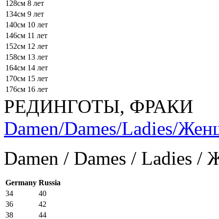
128см
8 лет
134см
9 лет
140см
10 лет
146см
11 лет
152см
12 лет
158см
13 лет
164см
14 лет
170см
15 лет
176см
16 лет
РЕДИНГОТЫ, ФРАКИ
Damen/Dames/Ladies/Же
Damen / Dames / Ladies /
Germany
Russia
34
40
36
42
38
44