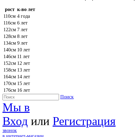
рост
к-во лет
110см
4 года
116см
6 лет
122см
7 лет
128см
8 лет
134см
9 лет
140см
10 лет
146см
11 лет
152см
12 лет
158см
13 лет
164см
14 лет
170см
15 лет
176см
16 лет
Поиск
Мы в
Вход
или
Регистрация
звонок
в интернет-магазин