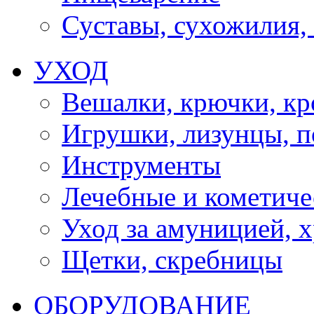
Суставы, сухожилия,
УХОД
Вешалки, крючки, к
Игрушки, лизунцы, 
Инструменты
Лечебные и кометиче
Уход за амуницией, х
Щетки, скребницы
ОБОРУДОВАНИЕ