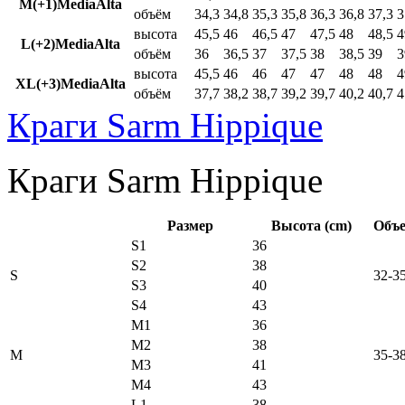
M(+1)MediaAlta
объём
34,3
34,8
35,3
35,8
36,3
36,8
37,3
3
высота
45,5
46
46,5
47
47,5
48
48,5
4
L(+2)MediaAlta
объём
36
36,5
37
37,5
38
38,5
39
3
высота
45,5
46
46
47
47
48
48
4
XL(+3)MediaAlta
объём
37,7
38,2
38,7
39,2
39,7
40,2
40,7
4
Краги Sarm Hippique
Краги Sarm Hippique
Размер
Высота (cm)
Объе
S1
36
S2
38
S
32-3
S3
40
S4
43
M1
36
M2
38
M
35-3
M3
41
M4
43
L1
38