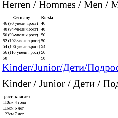
Herren / Hommes / Men /
Germany
Russia
46 (90-увелич.рост)
46
48 (94-увелич.рост)
48
50 (98-увелич.рост)
50
52 (102-увелич.рост)
50
54 (106-увелич.рост)
54
56 (110-увелич.рост)
56
58
58
Kinder/Junior/Дети/Подро
Kinder / Junior / Дети / П
рост
к-во лет
110см
4 года
116см
6 лет
122см
7 лет