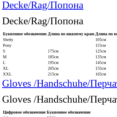
Decke/Rag/Попона
Decke/Rag/Попона
Буквенное обозначение
Длина по нижнему краю
Длина по в
Shetty
105см
Pony
115см
S
175см
125см
M
185см
135см
L
195см
145см
XL
205см
155см
XXL
215см
165см
Gloves /Handschuhe/Перча
Gloves /Handschuhe/Перча
Цифровое обозначение
Буквенное обозначение