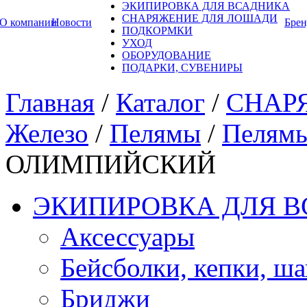
ЭКИПИРОВКА ДЛЯ ВСАДНИКА
СНАРЯЖЕНИЕ ДЛЯ ЛОШАДИ
О компании
Новости
Бре
ПОДКОРМКИ
УХОД
ОБОРУДОВАНИЕ
ПОДАРКИ, СУВЕНИРЫ
Главная
/
Каталог
/
СНАР
Железо
/
Пелямы
/
Пелям
ОЛИМПИЙСКИЙ
ЭКИПИРОВКА ДЛЯ 
Аксессуары
Бейсболки, кепки, ш
Бриджи