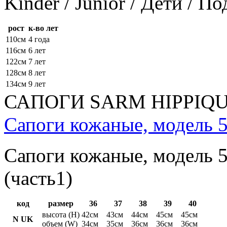
Kinder / Junior / Дети / П
рост
к-во лет
110см
4 года
116см
6 лет
122см
7 лет
128см
8 лет
134см
9 лет
САПОГИ SARM HIPPIQ
Сапоги кожаные, модель 5
Сапоги кожаные, модель 5
(часть1)
код
размер
36
37
38
39
40
высота (H)
42см
43см
44см
45см
45см
N UK
объем (W)
34см
35см
36см
36см
36см