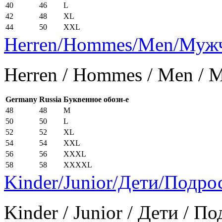
40
46
L
42
48
XL
44
50
XXL
Herren/Hommes/Men/Муж
Herren / Hommes / Men /
Germany
Russia
Буквенное обозн-е
48
48
M
50
50
L
52
52
XL
54
54
XXL
56
56
XXXL
58
58
XXXXL
Kinder/Junior/Дети/Подро
Kinder / Junior / Дети / П