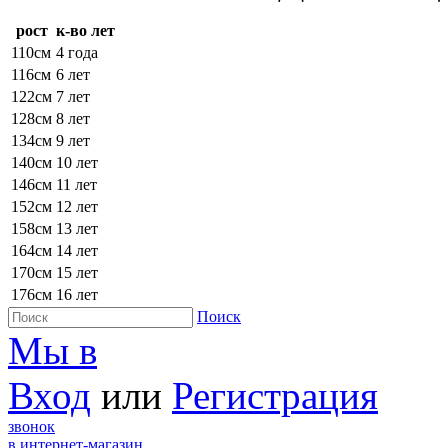
рост
к-во лет
110см
4 года
116см
6 лет
122см
7 лет
128см
8 лет
134см
9 лет
140см
10 лет
146см
11 лет
152см
12 лет
158см
13 лет
164см
14 лет
170см
15 лет
176см
16 лет
Поиск
Мы в
Вход
или
Регистрация
звонок
в интернет-магазин