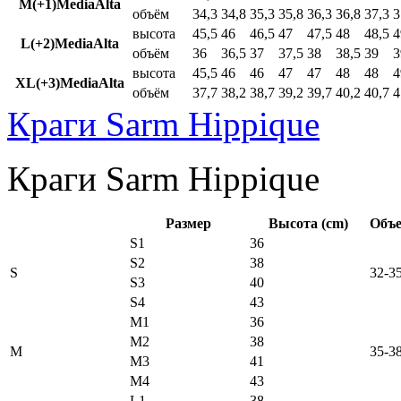
M(+1)MediaAlta
объём
34,3
34,8
35,3
35,8
36,3
36,8
37,3
3
высота
45,5
46
46,5
47
47,5
48
48,5
4
L(+2)MediaAlta
объём
36
36,5
37
37,5
38
38,5
39
3
высота
45,5
46
46
47
47
48
48
4
XL(+3)MediaAlta
объём
37,7
38,2
38,7
39,2
39,7
40,2
40,7
4
Краги Sarm Hippique
Краги Sarm Hippique
Размер
Высота (cm)
Объе
S1
36
S2
38
S
32-3
S3
40
S4
43
M1
36
M2
38
M
35-3
M3
41
M4
43
L1
38