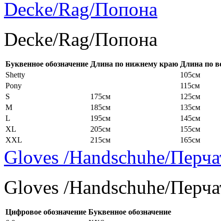
Decke/Rag/Попона
Decke/Rag/Попона
Буквенное обозначение
Длина по нижнему краю
Длина по в
Shetty
105см
Pony
115см
S
175см
125см
M
185см
135см
L
195см
145см
XL
205см
155см
XXL
215см
165см
Gloves /Handschuhe/Перча
Gloves /Handschuhe/Перча
Цифровое обозначение
Буквенное обозначение