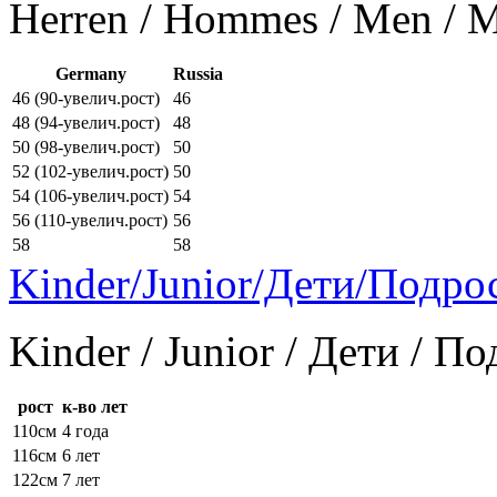
Herren / Hommes / Men /
Germany
Russia
46 (90-увелич.рост)
46
48 (94-увелич.рост)
48
50 (98-увелич.рост)
50
52 (102-увелич.рост)
50
54 (106-увелич.рост)
54
56 (110-увелич.рост)
56
58
58
Kinder/Junior/Дети/Подро
Kinder / Junior / Дети / П
рост
к-во лет
110см
4 года
116см
6 лет
122см
7 лет