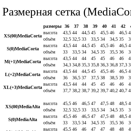
Размерная сетка (MediaCor
размеры
36
37
38
39
40
41
42
высота
43,5
44
44,5
45
45,5
46
46,5
4
XS(00)MediaCorta
объём
32,5
32,5
33
33,5
34
34,5
35
3
высота
43,5
44
44,5
45
45,5
46
46,5
4
S(0)MediaCorta
объём
33
33,5
34
34,5
35
35,5
36
3
высота
43,5
44
44
45
45
46
46
4
M(+1)MediaCorta
объём
34,3
34,8
35,3
35,8
36,3
36,8
37,3
3
высота
43,5
44
44,5
45
45,5
46
46,5
4
L(+2)MediaCorta
объём
36
36,5
37
37,5
38
38,5
39
3
высота
43,5
44
44
45
45
46
46
4
XL(+3)MediaCorta
объём
37,7
38,2
38,7
39,2
39,7
40,2
40,7
4
высота
45,5
46
46,5
47
47,5
48
48,5
4
XS(00)MediaAlta
объём
32,5
32,5
33
33,5
34
34,5
35
3
высота
45,5
46
46,5
47
47,5
48
48,5
4
S(0)MediaAlta
объём
33
33,5
34
34,5
35
35,5
36
3
высота
45,5
46
46
47
47
48
48
4