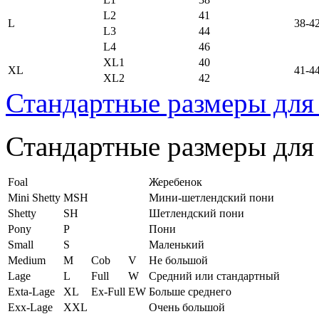
L2
41
L
38-4
L3
44
L4
46
XL1
40
XL
41-4
XL2
42
Стандартные размеры для
Стандартные размеры для
Foal
Жеребенок
Mini Shetty
MSH
Мини-шетлендский пони
Shetty
SH
Шетлендский пони
Pony
P
Пони
Small
S
Маленький
Medium
M
Cob
V
Не большой
Lage
L
Full
W
Средний или стандартный
Exta-Lage
XL
Ex-Full
EW
Больше среднего
Exx-Lage
XXL
Очень большой