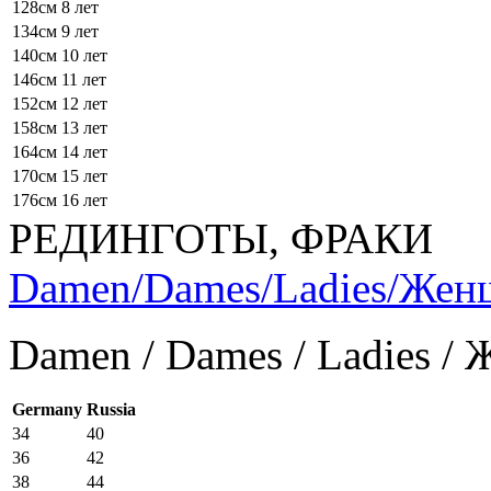
128см
8 лет
134см
9 лет
140см
10 лет
146см
11 лет
152см
12 лет
158см
13 лет
164см
14 лет
170см
15 лет
176см
16 лет
РЕДИНГОТЫ, ФРАКИ
Damen/Dames/Ladies/Же
Damen / Dames / Ladies /
Germany
Russia
34
40
36
42
38
44