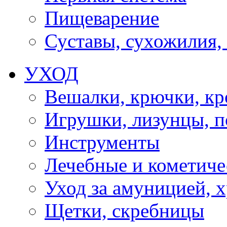
Пищеварение
Суставы, сухожилия,
УХОД
Вешалки, крючки, к
Игрушки, лизунцы, 
Инструменты
Лечебные и кометиче
Уход за амуницией, х
Щетки, скребницы