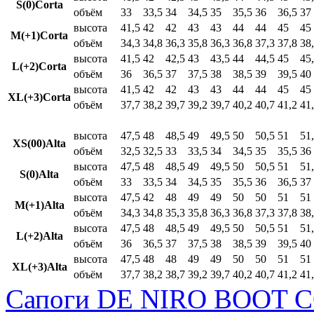
S(0)Corta
объём
33
33,5
34
34,5
35
35,5
36
36,5
37
высота
41,5
42
42
43
43
44
44
45
45
M(+1)Corta
объём
34,3
34,8
36,3
35,8
36,3
36,8
37,3
37,8
38
высота
41,5
42
42,5
43
43,5
44
44,5
45
45
L(+2)Corta
объём
36
36,5
37
37,5
38
38,5
39
39,5
40
высота
41,5
42
42
43
43
44
44
45
45
XL(+3)Corta
объём
37,7
38,2
39,7
39,2
39,7
40,2
40,7
41,2
41
высота
47,5
48
48,5
49
49,5
50
50,5
51
51
XS(00)Alta
объём
32,5
32,5
33
33,5
34
34,5
35
35,5
36
высота
47,5
48
48,5
49
49,5
50
50,5
51
51
S(0)Alta
объём
33
33,5
34
34,5
35
35,5
36
36,5
37
высота
47,5
42
48
49
49
50
50
51
51
M(+1)Alta
объём
34,3
34,8
35,3
35,8
36,3
36,8
37,3
37,8
38
высота
47,5
48
48,5
49
49,5
50
50,5
51
51
L(+2)Alta
объём
36
36,5
37
37,5
38
38,5
39
39,5
40
высота
47,5
48
48
49
49
50
50
51
51
XL(+3)Alta
объём
37,7
38,2
38,7
39,2
39,7
40,2
40,7
41,2
41
Сапоги DE NIRO BOOT C