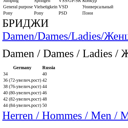
Jumping
Springen
VSS/GP/SR
Конкур
General purpose
Vielsetigkein
VSD
Универсальный
Pony
Pony
PSD
Пони
БРИДЖИ
Damen/Dames/Ladies/Же
Damen / Dames / Ladies /
Germany
Russia
34
40
36 (72-увелич.рост)
42
38 (76-увелич.рост)
44
40 (80-увелич.рост)
46
42 (82-увелич.рост)
48
44 (84-увелич.рост)
50
Herren / Hommes / Men /