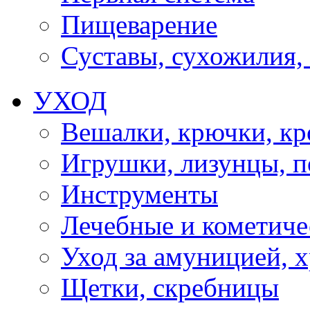
Пищеварение
Суставы, сухожилия,
УХОД
Вешалки, крючки, к
Игрушки, лизунцы, 
Инструменты
Лечебные и кометиче
Уход за амуницией, х
Щетки, скребницы