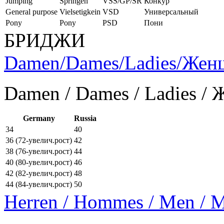
Jumping
Springen
VSS/GP/SR
Конкур
General purpose
Vielsetigkein
VSD
Универсальный
Pony
Pony
PSD
Пони
БРИДЖИ
Damen/Dames/Ladies/Же
Damen / Dames / Ladies /
Germany
Russia
34
40
36 (72-увелич.рост)
42
38 (76-увелич.рост)
44
40 (80-увелич.рост)
46
42 (82-увелич.рост)
48
44 (84-увелич.рост)
50
Herren / Hommes / Men /