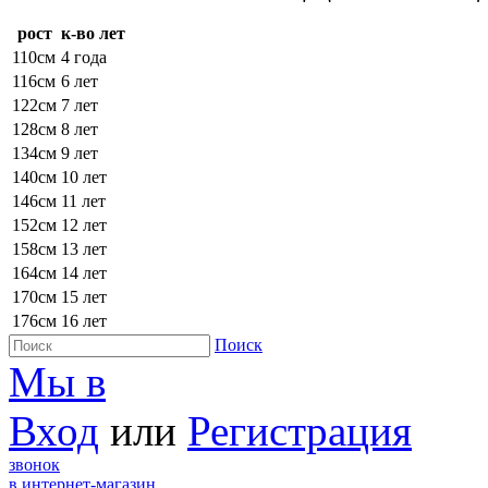
рост
к-во лет
110см
4 года
116см
6 лет
122см
7 лет
128см
8 лет
134см
9 лет
140см
10 лет
146см
11 лет
152см
12 лет
158см
13 лет
164см
14 лет
170см
15 лет
176см
16 лет
Поиск
Мы в
Вход
или
Регистрация
звонок
в интернет-магазин