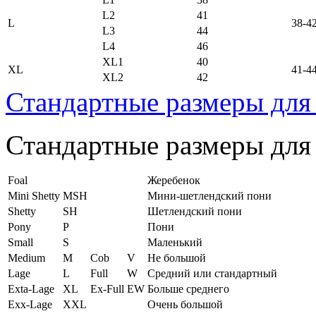
L2
41
L
38-4
L3
44
L4
46
XL1
40
XL
41-4
XL2
42
Стандартные размеры для
Стандартные размеры для
Foal
Жеребенок
Mini Shetty
MSH
Мини-шетлендский пони
Shetty
SH
Шетлендский пони
Pony
P
Пони
Small
S
Маленький
Medium
M
Cob
V
Не большой
Lage
L
Full
W
Средний или стандартный
Exta-Lage
XL
Ex-Full
EW
Больше среднего
Exx-Lage
XXL
Очень большой