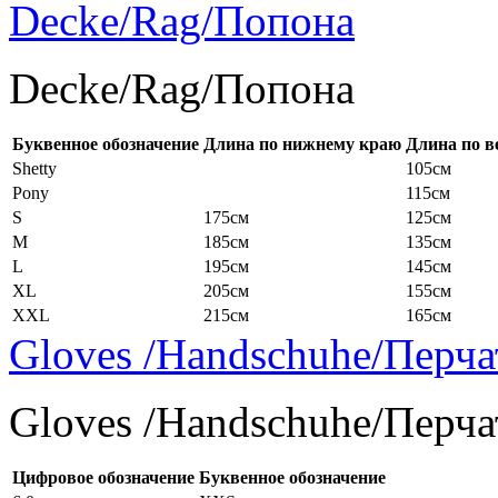
Decke/Rag/Попона
Decke/Rag/Попона
Буквенное обозначение
Длина по нижнему краю
Длина по в
Shetty
105см
Pony
115см
S
175см
125см
M
185см
135см
L
195см
145см
XL
205см
155см
XXL
215см
165см
Gloves /Handschuhe/Перча
Gloves /Handschuhe/Перча
Цифровое обозначение
Буквенное обозначение