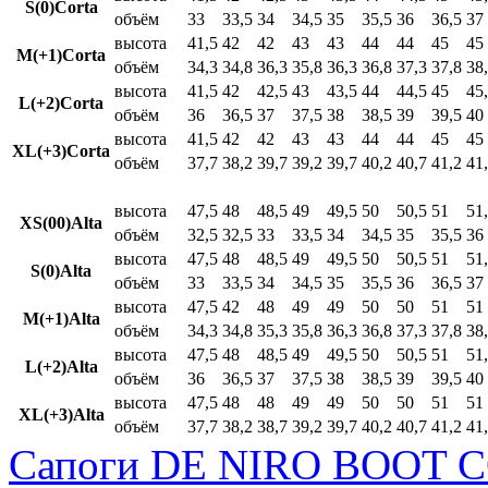
S(0)Corta
объём
33
33,5
34
34,5
35
35,5
36
36,5
37
высота
41,5
42
42
43
43
44
44
45
45
M(+1)Corta
объём
34,3
34,8
36,3
35,8
36,3
36,8
37,3
37,8
38
высота
41,5
42
42,5
43
43,5
44
44,5
45
45
L(+2)Corta
объём
36
36,5
37
37,5
38
38,5
39
39,5
40
высота
41,5
42
42
43
43
44
44
45
45
XL(+3)Corta
объём
37,7
38,2
39,7
39,2
39,7
40,2
40,7
41,2
41
высота
47,5
48
48,5
49
49,5
50
50,5
51
51
XS(00)Alta
объём
32,5
32,5
33
33,5
34
34,5
35
35,5
36
высота
47,5
48
48,5
49
49,5
50
50,5
51
51
S(0)Alta
объём
33
33,5
34
34,5
35
35,5
36
36,5
37
высота
47,5
42
48
49
49
50
50
51
51
M(+1)Alta
объём
34,3
34,8
35,3
35,8
36,3
36,8
37,3
37,8
38
высота
47,5
48
48,5
49
49,5
50
50,5
51
51
L(+2)Alta
объём
36
36,5
37
37,5
38
38,5
39
39,5
40
высота
47,5
48
48
49
49
50
50
51
51
XL(+3)Alta
объём
37,7
38,2
38,7
39,2
39,7
40,2
40,7
41,2
41
Сапоги DE NIRO BOOT C