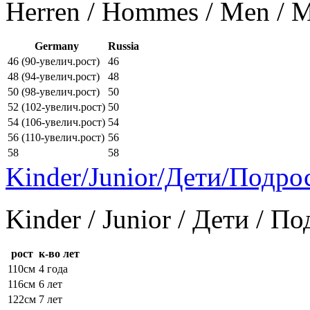
Herren / Hommes / Men /
Germany
Russia
46 (90-увелич.рост)
46
48 (94-увелич.рост)
48
50 (98-увелич.рост)
50
52 (102-увелич.рост)
50
54 (106-увелич.рост)
54
56 (110-увелич.рост)
56
58
58
Kinder/Junior/Дети/Подро
Kinder / Junior / Дети / П
рост
к-во лет
110см
4 года
116см
6 лет
122см
7 лет