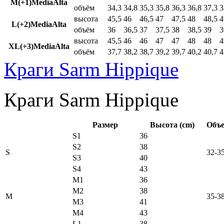
M(+1)MediaAlta
объём
34,3
34,8
35,3
35,8
36,3
36,8
37,3
3
высота
45,5
46
46,5
47
47,5
48
48,5
4
L(+2)MediaAlta
объём
36
36,5
37
37,5
38
38,5
39
3
высота
45,5
46
46
47
47
48
48
4
XL(+3)MediaAlta
объём
37,7
38,2
38,7
39,2
39,7
40,2
40,7
4
Краги Sarm Hippique
Краги Sarm Hippique
Размер
Высота (cm)
Объе
S1
36
S2
38
S
32-3
S3
40
S4
43
M1
36
M2
38
M
35-3
M3
41
M4
43
L1
38