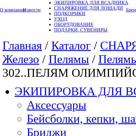
ЭКИПИРОВКА ДЛЯ ВСАДНИКА
СНАРЯЖЕНИЕ ДЛЯ ЛОШАДИ
О компании
Новости
Бре
ПОДКОРМКИ
УХОД
ОБОРУДОВАНИЕ
ПОДАРКИ, СУВЕНИРЫ
Главная
/
Каталог
/
СНАР
Железо
/
Пелямы
/
Пелям
302..ПЕЛЯМ ОЛИМПИЙ
ЭКИПИРОВКА ДЛЯ 
Аксессуары
Бейсболки, кепки, ш
Бриджи