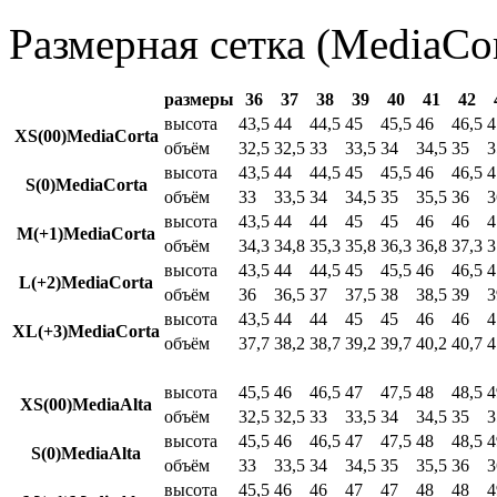
Размерная сетка (MediaCor
размеры
36
37
38
39
40
41
42
высота
43,5
44
44,5
45
45,5
46
46,5
4
XS(00)MediaCorta
объём
32,5
32,5
33
33,5
34
34,5
35
3
высота
43,5
44
44,5
45
45,5
46
46,5
4
S(0)MediaCorta
объём
33
33,5
34
34,5
35
35,5
36
3
высота
43,5
44
44
45
45
46
46
4
M(+1)MediaCorta
объём
34,3
34,8
35,3
35,8
36,3
36,8
37,3
3
высота
43,5
44
44,5
45
45,5
46
46,5
4
L(+2)MediaCorta
объём
36
36,5
37
37,5
38
38,5
39
3
высота
43,5
44
44
45
45
46
46
4
XL(+3)MediaCorta
объём
37,7
38,2
38,7
39,2
39,7
40,2
40,7
4
высота
45,5
46
46,5
47
47,5
48
48,5
4
XS(00)MediaAlta
объём
32,5
32,5
33
33,5
34
34,5
35
3
высота
45,5
46
46,5
47
47,5
48
48,5
4
S(0)MediaAlta
объём
33
33,5
34
34,5
35
35,5
36
3
высота
45,5
46
46
47
47
48
48
4