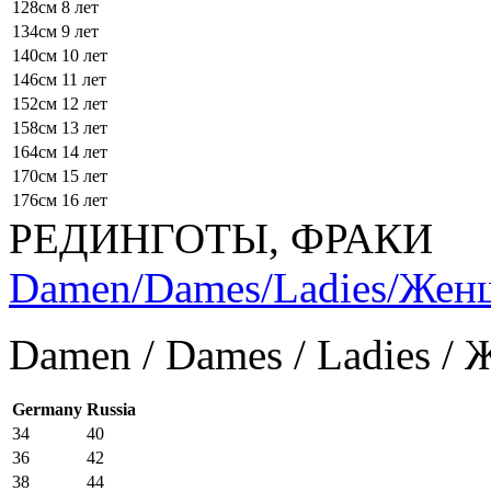
128см
8 лет
134см
9 лет
140см
10 лет
146см
11 лет
152см
12 лет
158см
13 лет
164см
14 лет
170см
15 лет
176см
16 лет
РЕДИНГОТЫ, ФРАКИ
Damen/Dames/Ladies/Же
Damen / Dames / Ladies /
Germany
Russia
34
40
36
42
38
44