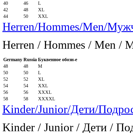
40
46
L
42
48
XL
44
50
XXL
Herren/Hommes/Men/Муж
Herren / Hommes / Men /
Germany
Russia
Буквенное обозн-е
48
48
M
50
50
L
52
52
XL
54
54
XXL
56
56
XXXL
58
58
XXXXL
Kinder/Junior/Дети/Подро
Kinder / Junior / Дети / П