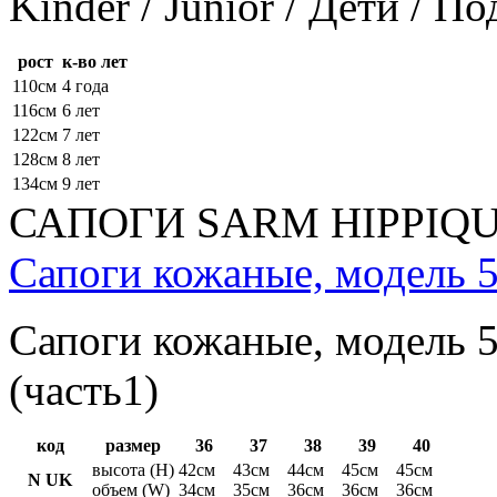
Kinder / Junior / Дети / П
рост
к-во лет
110см
4 года
116см
6 лет
122см
7 лет
128см
8 лет
134см
9 лет
САПОГИ SARM HIPPIQ
Сапоги кожаные, модель 5
Сапоги кожаные, модель 5
(часть1)
код
размер
36
37
38
39
40
высота (H)
42см
43см
44см
45см
45см
N UK
объем (W)
34см
35см
36см
36см
36см