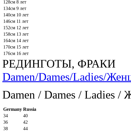
128см
8 лет
134см
9 лет
140см
10 лет
146см
11 лет
152см
12 лет
158см
13 лет
164см
14 лет
170см
15 лет
176см
16 лет
РЕДИНГОТЫ, ФРАКИ
Damen/Dames/Ladies/Же
Damen / Dames / Ladies /
Germany
Russia
34
40
36
42
38
44