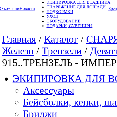
ЭКИПИРОВКА ДЛЯ ВСАДНИКА
СНАРЯЖЕНИЕ ДЛЯ ЛОШАДИ
О компании
Новости
Бре
ПОДКОРМКИ
УХОД
ОБОРУДОВАНИЕ
ПОДАРКИ, СУВЕНИРЫ
Главная
/
Каталог
/
СНАР
Железо
/
Трензели
/
Девят
915..ТРЕНЗЕЛЬ - ИМП
ЭКИПИРОВКА ДЛЯ 
Аксессуары
Бейсболки, кепки, ш
Бриджи