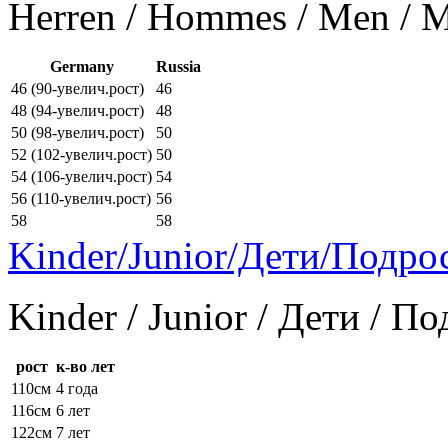
Herren / Hommes / Men /
Germany
Russia
46 (90-увелич.рост)
46
48 (94-увелич.рост)
48
50 (98-увелич.рост)
50
52 (102-увелич.рост)
50
54 (106-увелич.рост)
54
56 (110-увелич.рост)
56
58
58
Kinder/Junior/Дети/Подро
Kinder / Junior / Дети / П
рост
к-во лет
110см
4 года
116см
6 лет
122см
7 лет