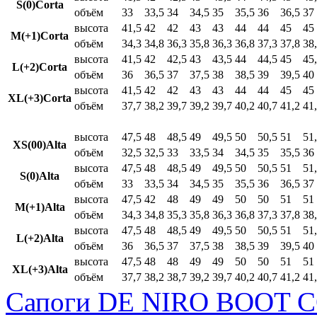
S(0)Corta
объём
33
33,5
34
34,5
35
35,5
36
36,5
37
высота
41,5
42
42
43
43
44
44
45
45
M(+1)Corta
объём
34,3
34,8
36,3
35,8
36,3
36,8
37,3
37,8
38
высота
41,5
42
42,5
43
43,5
44
44,5
45
45
L(+2)Corta
объём
36
36,5
37
37,5
38
38,5
39
39,5
40
высота
41,5
42
42
43
43
44
44
45
45
XL(+3)Corta
объём
37,7
38,2
39,7
39,2
39,7
40,2
40,7
41,2
41
высота
47,5
48
48,5
49
49,5
50
50,5
51
51
XS(00)Alta
объём
32,5
32,5
33
33,5
34
34,5
35
35,5
36
высота
47,5
48
48,5
49
49,5
50
50,5
51
51
S(0)Alta
объём
33
33,5
34
34,5
35
35,5
36
36,5
37
высота
47,5
42
48
49
49
50
50
51
51
M(+1)Alta
объём
34,3
34,8
35,3
35,8
36,3
36,8
37,3
37,8
38
высота
47,5
48
48,5
49
49,5
50
50,5
51
51
L(+2)Alta
объём
36
36,5
37
37,5
38
38,5
39
39,5
40
высота
47,5
48
48
49
49
50
50
51
51
XL(+3)Alta
объём
37,7
38,2
38,7
39,2
39,7
40,2
40,7
41,2
41
Сапоги DE NIRO BOOT C