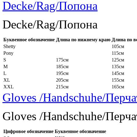
Decke/Rag/Попона
Decke/Rag/Попона
Буквенное обозначение
Длина по нижнему краю
Длина по в
Shetty
105см
Pony
115см
S
175см
125см
M
185см
135см
L
195см
145см
XL
205см
155см
XXL
215см
165см
Gloves /Handschuhe/Перча
Gloves /Handschuhe/Перча
Цифровое обозначение
Буквенное обозначение