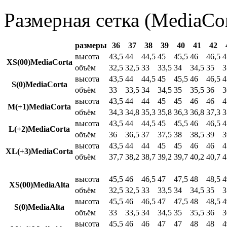
Размерная сетка (MediaCor
размеры
36
37
38
39
40
41
42
высота
43,5
44
44,5
45
45,5
46
46,5
4
XS(00)MediaCorta
объём
32,5
32,5
33
33,5
34
34,5
35
3
высота
43,5
44
44,5
45
45,5
46
46,5
4
S(0)MediaCorta
объём
33
33,5
34
34,5
35
35,5
36
3
высота
43,5
44
44
45
45
46
46
4
M(+1)MediaCorta
объём
34,3
34,8
35,3
35,8
36,3
36,8
37,3
3
высота
43,5
44
44,5
45
45,5
46
46,5
4
L(+2)MediaCorta
объём
36
36,5
37
37,5
38
38,5
39
3
высота
43,5
44
44
45
45
46
46
4
XL(+3)MediaCorta
объём
37,7
38,2
38,7
39,2
39,7
40,2
40,7
4
высота
45,5
46
46,5
47
47,5
48
48,5
4
XS(00)MediaAlta
объём
32,5
32,5
33
33,5
34
34,5
35
3
высота
45,5
46
46,5
47
47,5
48
48,5
4
S(0)MediaAlta
объём
33
33,5
34
34,5
35
35,5
36
3
высота
45,5
46
46
47
47
48
48
4