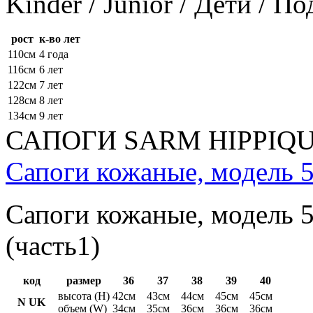
Kinder / Junior / Дети / П
рост
к-во лет
110см
4 года
116см
6 лет
122см
7 лет
128см
8 лет
134см
9 лет
САПОГИ SARM HIPPIQ
Сапоги кожаные, модель 5
Сапоги кожаные, модель 5
(часть1)
код
размер
36
37
38
39
40
высота (H)
42см
43см
44см
45см
45см
N UK
объем (W)
34см
35см
36см
36см
36см