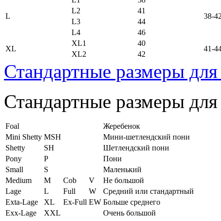
L2
41
L
38-4
L3
44
L4
46
XL1
40
XL
41-4
XL2
42
Стандартные размеры для
Стандартные размеры для
Foal
Жеребенок
Mini Shetty
MSH
Мини-шетлендский пони
Shetty
SH
Шетлендский пони
Pony
P
Пони
Small
S
Маленький
Medium
M
Cob
V
Не большой
Lage
L
Full
W
Средний или стандартный
Exta-Lage
XL
Ex-Full
EW
Больше среднего
Exx-Lage
XXL
Очень большой