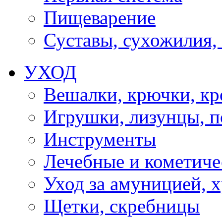
Пищеварение
Суставы, сухожилия,
УХОД
Вешалки, крючки, к
Игрушки, лизунцы, 
Инструменты
Лечебные и кометиче
Уход за амуницией, х
Щетки, скребницы