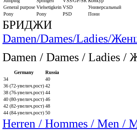
Jumping
Springen
VSS/GP/SR
Конкур
General purpose
Vielsetigkein
VSD
Универсальный
Pony
Pony
PSD
Пони
БРИДЖИ
Damen/Dames/Ladies/Же
Damen / Dames / Ladies /
Germany
Russia
34
40
36 (72-увелич.рост)
42
38 (76-увелич.рост)
44
40 (80-увелич.рост)
46
42 (82-увелич.рост)
48
44 (84-увелич.рост)
50
Herren / Hommes / Men /