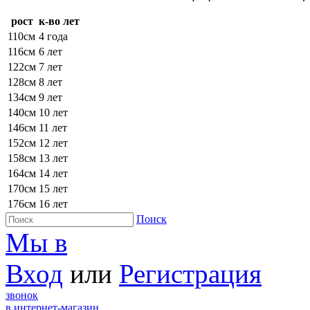
рост
к-во лет
110см
4 года
116см
6 лет
122см
7 лет
128см
8 лет
134см
9 лет
140см
10 лет
146см
11 лет
152см
12 лет
158см
13 лет
164см
14 лет
170см
15 лет
176см
16 лет
Поиск
Мы в
Вход
или
Регистрация
звонок
в интернет-магазин