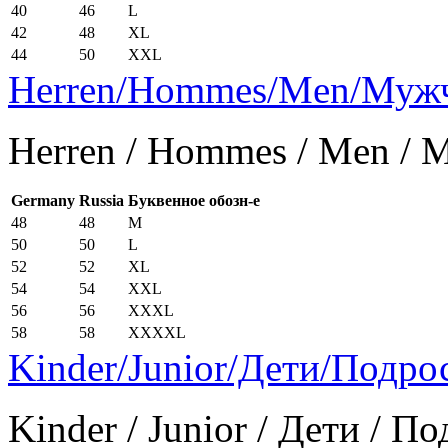
40
46
L
42
48
XL
44
50
XXL
Herren/Hommes/Men/Муж
Herren / Hommes / Men /
Germany
Russia
Буквенное обозн-е
48
48
M
50
50
L
52
52
XL
54
54
XXL
56
56
XXXL
58
58
XXXXL
Kinder/Junior/Дети/Подро
Kinder / Junior / Дети / П