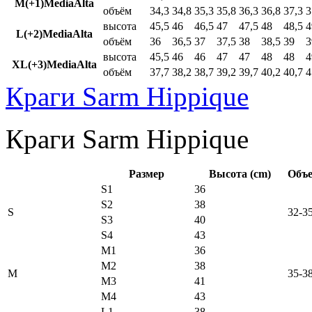
M(+1)MediaAlta
объём
34,3
34,8
35,3
35,8
36,3
36,8
37,3
3
высота
45,5
46
46,5
47
47,5
48
48,5
4
L(+2)MediaAlta
объём
36
36,5
37
37,5
38
38,5
39
3
высота
45,5
46
46
47
47
48
48
4
XL(+3)MediaAlta
объём
37,7
38,2
38,7
39,2
39,7
40,2
40,7
4
Краги Sarm Hippique
Краги Sarm Hippique
Размер
Высота (cm)
Объе
S1
36
S2
38
S
32-3
S3
40
S4
43
M1
36
M2
38
M
35-3
M3
41
M4
43
L1
38