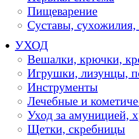
Пищеварение
Суставы, сухожилия,
УХОД
Вешалки, крючки, к
Игрушки, лизунцы, 
Инструменты
Лечебные и кометиче
Уход за амуницией, х
Щетки, скребницы