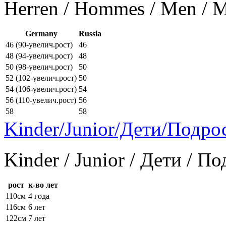
Herren / Hommes / Men /
Germany
Russia
46 (90-увелич.рост)
46
48 (94-увелич.рост)
48
50 (98-увелич.рост)
50
52 (102-увелич.рост)
50
54 (106-увелич.рост)
54
56 (110-увелич.рост)
56
58
58
Kinder/Junior/Дети/Подро
Kinder / Junior / Дети / П
рост
к-во лет
110см
4 года
116см
6 лет
122см
7 лет