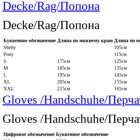
Decke/Rag/Попона
Decke/Rag/Попона
Буквенное обозначение
Длина по нижнему краю
Длина по в
Shetty
105см
Pony
115см
S
175см
125см
M
185см
135см
L
195см
145см
XL
205см
155см
XXL
215см
165см
Gloves /Handschuhe/Перча
Gloves /Handschuhe/Перча
Цифровое обозначение
Буквенное обозначение