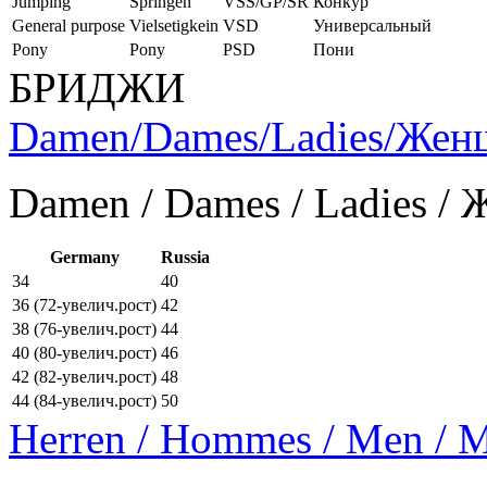
Jumping
Springen
VSS/GP/SR
Конкур
General purpose
Vielsetigkein
VSD
Универсальный
Pony
Pony
PSD
Пони
БРИДЖИ
Damen/Dames/Ladies/Же
Damen / Dames / Ladies /
Germany
Russia
34
40
36 (72-увелич.рост)
42
38 (76-увелич.рост)
44
40 (80-увелич.рост)
46
42 (82-увелич.рост)
48
44 (84-увелич.рост)
50
Herren / Hommes / Men /