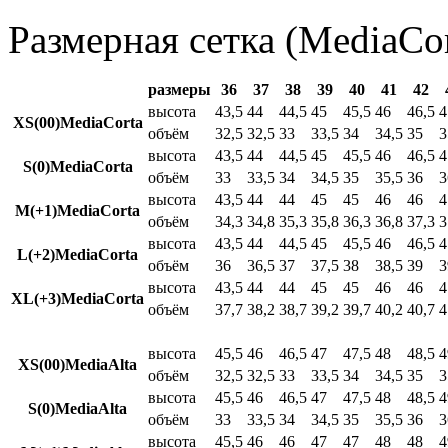
Размерная сетка (MediaCor
размеры
36
37
38
39
40
41
42
высота
43,5
44
44,5
45
45,5
46
46,5
4
XS(00)MediaCorta
объём
32,5
32,5
33
33,5
34
34,5
35
3
высота
43,5
44
44,5
45
45,5
46
46,5
4
S(0)MediaCorta
объём
33
33,5
34
34,5
35
35,5
36
3
высота
43,5
44
44
45
45
46
46
4
M(+1)MediaCorta
объём
34,3
34,8
35,3
35,8
36,3
36,8
37,3
3
высота
43,5
44
44,5
45
45,5
46
46,5
4
L(+2)MediaCorta
объём
36
36,5
37
37,5
38
38,5
39
3
высота
43,5
44
44
45
45
46
46
4
XL(+3)MediaCorta
объём
37,7
38,2
38,7
39,2
39,7
40,2
40,7
4
высота
45,5
46
46,5
47
47,5
48
48,5
4
XS(00)MediaAlta
объём
32,5
32,5
33
33,5
34
34,5
35
3
высота
45,5
46
46,5
47
47,5
48
48,5
4
S(0)MediaAlta
объём
33
33,5
34
34,5
35
35,5
36
3
высота
45,5
46
46
47
47
48
48
4