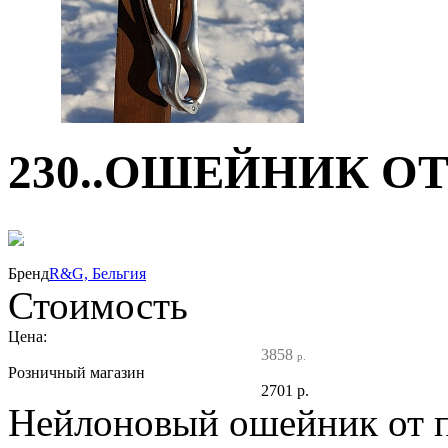
230..ОШЕЙНИК О
30%
Бренд
R&G, Бельгия
Стоимость
Цена:
3858
р.
Розничный магазин
2701
р.
Нейлоновый ошейник от п