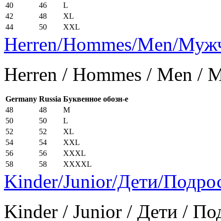
40
46
L
42
48
XL
44
50
XXL
Herren/Hommes/Men/Муж
Herren / Hommes / Men /
Germany
Russia
Буквенное обозн-е
48
48
M
50
50
L
52
52
XL
54
54
XXL
56
56
XXXL
58
58
XXXXL
Kinder/Junior/Дети/Подро
Kinder / Junior / Дети / П