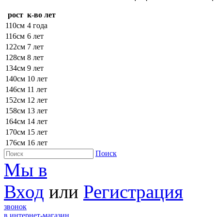
рост
к-во лет
110см
4 года
116см
6 лет
122см
7 лет
128см
8 лет
134см
9 лет
140см
10 лет
146см
11 лет
152см
12 лет
158см
13 лет
164см
14 лет
170см
15 лет
176см
16 лет
Поиск
Мы в
Вход
или
Регистрация
звонок
в интернет-магазин