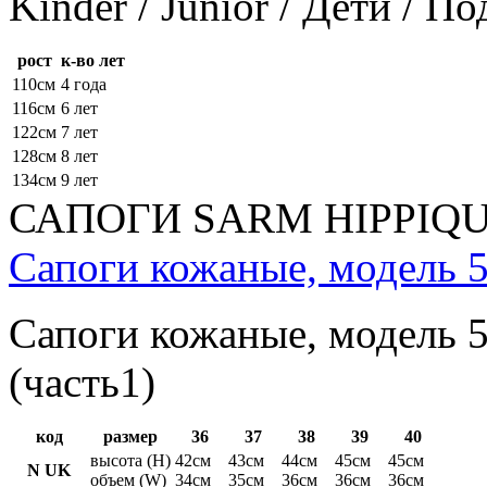
Kinder / Junior / Дети / П
рост
к-во лет
110см
4 года
116см
6 лет
122см
7 лет
128см
8 лет
134см
9 лет
САПОГИ SARM HIPPIQ
Сапоги кожаные, модель 5
Сапоги кожаные, модель 5
(часть1)
код
размер
36
37
38
39
40
высота (H)
42см
43см
44см
45см
45см
N UK
объем (W)
34см
35см
36см
36см
36см