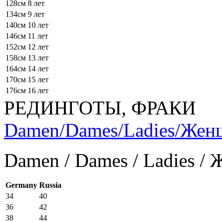
128см
8 лет
134см
9 лет
140см
10 лет
146см
11 лет
152см
12 лет
158см
13 лет
164см
14 лет
170см
15 лет
176см
16 лет
РЕДИНГОТЫ, ФРАКИ
Damen/Dames/Ladies/Же
Damen / Dames / Ladies /
Germany
Russia
34
40
36
42
38
44