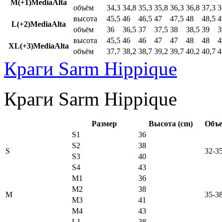
M(+1)MediaAlta
объём
34,3
34,8
35,3
35,8
36,3
36,8
37,3
3
высота
45,5
46
46,5
47
47,5
48
48,5
4
L(+2)MediaAlta
объём
36
36,5
37
37,5
38
38,5
39
3
высота
45,5
46
46
47
47
48
48
4
XL(+3)MediaAlta
объём
37,7
38,2
38,7
39,2
39,7
40,2
40,7
4
Краги Sarm Hippique
Краги Sarm Hippique
Размер
Высота (cm)
Объе
S1
36
S2
38
S
32-3
S3
40
S4
43
M1
36
M2
38
M
35-3
M3
41
M4
43
L1
38