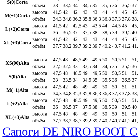
S(0)Corta
объём
33
33,5
34
34,5
35
35,5
36
36,5
37
высота
41,5
42
42
43
43
44
44
45
45
M(+1)Corta
объём
34,3
34,8
36,3
35,8
36,3
36,8
37,3
37,8
38
высота
41,5
42
42,5
43
43,5
44
44,5
45
45
L(+2)Corta
объём
36
36,5
37
37,5
38
38,5
39
39,5
40
высота
41,5
42
42
43
43
44
44
45
45
XL(+3)Corta
объём
37,7
38,2
39,7
39,2
39,7
40,2
40,7
41,2
41
высота
47,5
48
48,5
49
49,5
50
50,5
51
51
XS(00)Alta
объём
32,5
32,5
33
33,5
34
34,5
35
35,5
36
высота
47,5
48
48,5
49
49,5
50
50,5
51
51
S(0)Alta
объём
33
33,5
34
34,5
35
35,5
36
36,5
37
высота
47,5
42
48
49
49
50
50
51
51
M(+1)Alta
объём
34,3
34,8
35,3
35,8
36,3
36,8
37,3
37,8
38
высота
47,5
48
48,5
49
49,5
50
50,5
51
51
L(+2)Alta
объём
36
36,5
37
37,5
38
38,5
39
39,5
40
высота
47,5
48
48
49
49
50
50
51
51
XL(+3)Alta
объём
37,7
38,2
38,7
39,2
39,7
40,2
40,7
41,2
41
Сапоги DE NIRO BOOT C