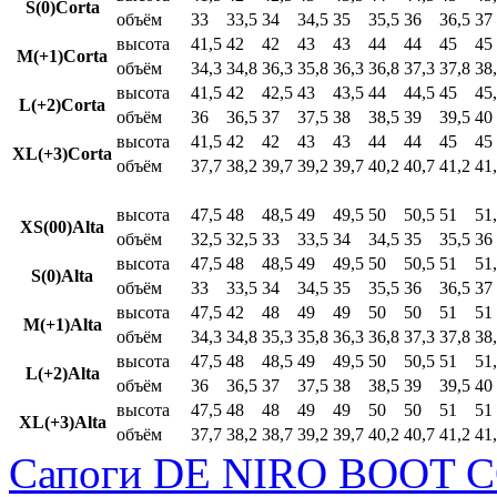
S(0)Corta
объём
33
33,5
34
34,5
35
35,5
36
36,5
37
высота
41,5
42
42
43
43
44
44
45
45
M(+1)Corta
объём
34,3
34,8
36,3
35,8
36,3
36,8
37,3
37,8
38
высота
41,5
42
42,5
43
43,5
44
44,5
45
45
L(+2)Corta
объём
36
36,5
37
37,5
38
38,5
39
39,5
40
высота
41,5
42
42
43
43
44
44
45
45
XL(+3)Corta
объём
37,7
38,2
39,7
39,2
39,7
40,2
40,7
41,2
41
высота
47,5
48
48,5
49
49,5
50
50,5
51
51
XS(00)Alta
объём
32,5
32,5
33
33,5
34
34,5
35
35,5
36
высота
47,5
48
48,5
49
49,5
50
50,5
51
51
S(0)Alta
объём
33
33,5
34
34,5
35
35,5
36
36,5
37
высота
47,5
42
48
49
49
50
50
51
51
M(+1)Alta
объём
34,3
34,8
35,3
35,8
36,3
36,8
37,3
37,8
38
высота
47,5
48
48,5
49
49,5
50
50,5
51
51
L(+2)Alta
объём
36
36,5
37
37,5
38
38,5
39
39,5
40
высота
47,5
48
48
49
49
50
50
51
51
XL(+3)Alta
объём
37,7
38,2
38,7
39,2
39,7
40,2
40,7
41,2
41
Сапоги DE NIRO BOOT C