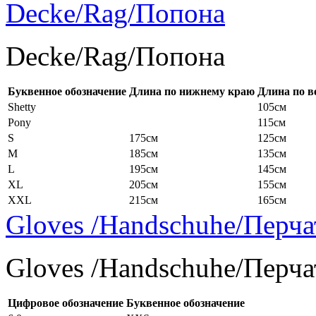
Decke/Rag/Попона
Decke/Rag/Попона
Буквенное обозначение
Длина по нижнему краю
Длина по в
Shetty
105см
Pony
115см
S
175см
125см
M
185см
135см
L
195см
145см
XL
205см
155см
XXL
215см
165см
Gloves /Handschuhe/Перча
Gloves /Handschuhe/Перча
Цифровое обозначение
Буквенное обозначение