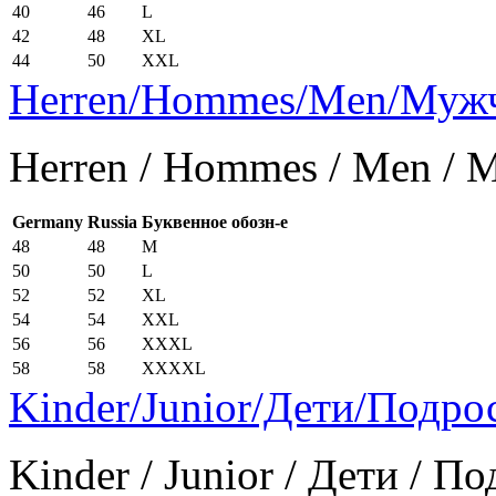
40
46
L
42
48
XL
44
50
XXL
Herren/Hommes/Men/Муж
Herren / Hommes / Men /
Germany
Russia
Буквенное обозн-е
48
48
M
50
50
L
52
52
XL
54
54
XXL
56
56
XXXL
58
58
XXXXL
Kinder/Junior/Дети/Подро
Kinder / Junior / Дети / П