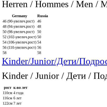
Herren / Hommes / Men /
Germany
Russia
46 (90-увелич.рост)
46
48 (94-увелич.рост)
48
50 (98-увелич.рост)
50
52 (102-увелич.рост)
50
54 (106-увелич.рост)
54
56 (110-увелич.рост)
56
58
58
Kinder/Junior/Дети/Подро
Kinder / Junior / Дети / П
рост
к-во лет
110см
4 года
116см
6 лет
122см
7 лет