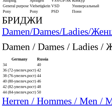
Jumping
Springen
VSS/GP/SR
Конкур
General purpose
Vielsetigkein
VSD
Универсальный
Pony
Pony
PSD
Пони
БРИДЖИ
Damen/Dames/Ladies/Же
Damen / Dames / Ladies /
Germany
Russia
34
40
36 (72-увелич.рост)
42
38 (76-увелич.рост)
44
40 (80-увелич.рост)
46
42 (82-увелич.рост)
48
44 (84-увелич.рост)
50
Herren / Hommes / Men /