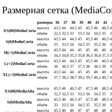
Размерная сетка (MediaCor
размеры
36
37
38
39
40
41
42
высота
43,5
44
44,5
45
45,5
46
46,5
4
XS(00)MediaCorta
объём
32,5
32,5
33
33,5
34
34,5
35
3
высота
43,5
44
44,5
45
45,5
46
46,5
4
S(0)MediaCorta
объём
33
33,5
34
34,5
35
35,5
36
3
высота
43,5
44
44
45
45
46
46
4
M(+1)MediaCorta
объём
34,3
34,8
35,3
35,8
36,3
36,8
37,3
3
высота
43,5
44
44,5
45
45,5
46
46,5
4
L(+2)MediaCorta
объём
36
36,5
37
37,5
38
38,5
39
3
высота
43,5
44
44
45
45
46
46
4
XL(+3)MediaCorta
объём
37,7
38,2
38,7
39,2
39,7
40,2
40,7
4
высота
45,5
46
46,5
47
47,5
48
48,5
4
XS(00)MediaAlta
объём
32,5
32,5
33
33,5
34
34,5
35
3
высота
45,5
46
46,5
47
47,5
48
48,5
4
S(0)MediaAlta
объём
33
33,5
34
34,5
35
35,5
36
3
высота
45,5
46
46
47
47
48
48
4