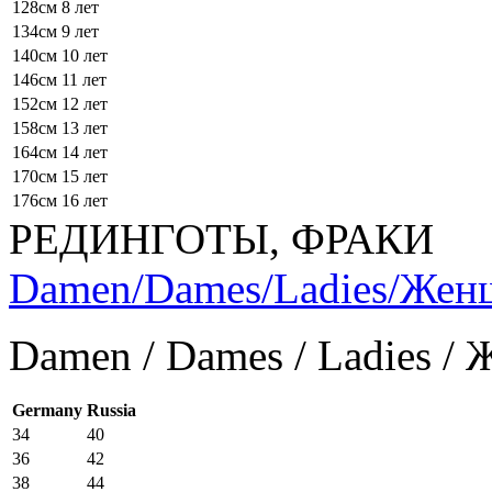
128см
8 лет
134см
9 лет
140см
10 лет
146см
11 лет
152см
12 лет
158см
13 лет
164см
14 лет
170см
15 лет
176см
16 лет
РЕДИНГОТЫ, ФРАКИ
Damen/Dames/Ladies/Же
Damen / Dames / Ladies /
Germany
Russia
34
40
36
42
38
44