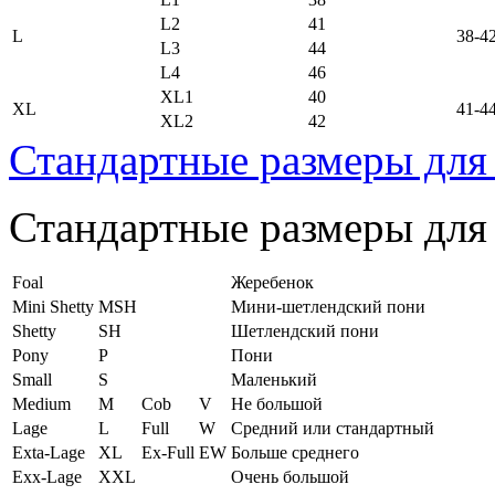
L2
41
L
38-4
L3
44
L4
46
XL1
40
XL
41-4
XL2
42
Стандартные размеры для
Стандартные размеры для
Foal
Жеребенок
Mini Shetty
MSH
Мини-шетлендский пони
Shetty
SH
Шетлендский пони
Pony
P
Пони
Small
S
Маленький
Medium
M
Cob
V
Не большой
Lage
L
Full
W
Средний или стандартный
Exta-Lage
XL
Ex-Full
EW
Больше среднего
Exx-Lage
XXL
Очень большой