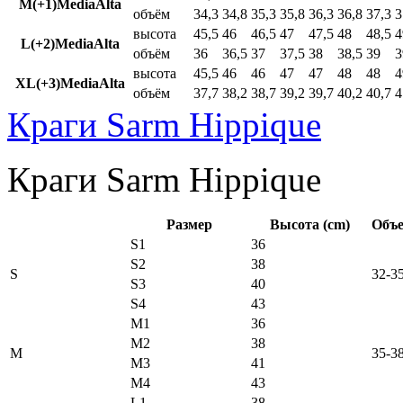
M(+1)MediaAlta
объём
34,3
34,8
35,3
35,8
36,3
36,8
37,3
3
высота
45,5
46
46,5
47
47,5
48
48,5
4
L(+2)MediaAlta
объём
36
36,5
37
37,5
38
38,5
39
3
высота
45,5
46
46
47
47
48
48
4
XL(+3)MediaAlta
объём
37,7
38,2
38,7
39,2
39,7
40,2
40,7
4
Краги Sarm Hippique
Краги Sarm Hippique
Размер
Высота (cm)
Объе
S1
36
S2
38
S
32-3
S3
40
S4
43
M1
36
M2
38
M
35-3
M3
41
M4
43
L1
38