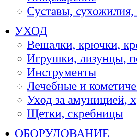
Суставы, сухожилия,
УХОД
Вешалки, крючки, к
Игрушки, лизунцы, 
Инструменты
Лечебные и кометиче
Уход за амуницией, х
Щетки, скребницы
ОБОРУДОВАНИЕ