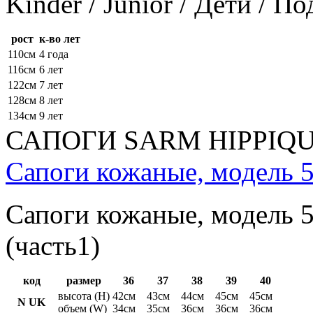
Kinder / Junior / Дети / П
рост
к-во лет
110см
4 года
116см
6 лет
122см
7 лет
128см
8 лет
134см
9 лет
САПОГИ SARM HIPPIQ
Сапоги кожаные, модель 5
Сапоги кожаные, модель 5
(часть1)
код
размер
36
37
38
39
40
высота (H)
42см
43см
44см
45см
45см
N UK
объем (W)
34см
35см
36см
36см
36см