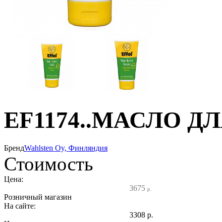
EF1174..МАСЛО Д
Бренд
Wahlsten Oy, Финляндия
Стоимость
Цена:
3675
р.
Розничный магазин
На сайте:
3308
р.