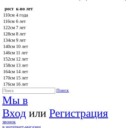
рост
к-во лет
110см
4 года
116см
6 лет
122см
7 лет
128см
8 лет
134см
9 лет
140см
10 лет
146см
11 лет
152см
12 лет
158см
13 лет
164см
14 лет
170см
15 лет
176см
16 лет
Поиск
Мы в
Вход
или
Регистрация
звонок
в интернет-магазин